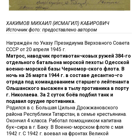
ХАКИМОВ МИХАИЛ (ИСМАГИЛ) КАБИРОВИЧ
Источник фото: предоставлено автором
Награждён по Указу Президиума Верховного Совета
СССР от 20 апреля 1945 г.
Матрос, наводчик противотан¬ковых ружей 384-го
отдельного батальона морской пехоты Одесской
военно-морской базы Черномор-ского флота. В
ночь на 26 марта 1944 г. в составе десантно¬го
отряда под командованием старшего лейтенанта
Ольшанского высажен в тылу противника в порту
г. Николаева. За 2 суток боёв подбил танк и
подавил орудие противника.
Родился в с. Большая Цильна Дрожжановского
района Республики Татарстан, в семье крестьянина.
Окончил 4 класса. Работал помощником капитана
бук¬сира в г. Баку. В Военно-морском флоте с мая
1942 г. С 1942 г. воевал на фронтах Великой