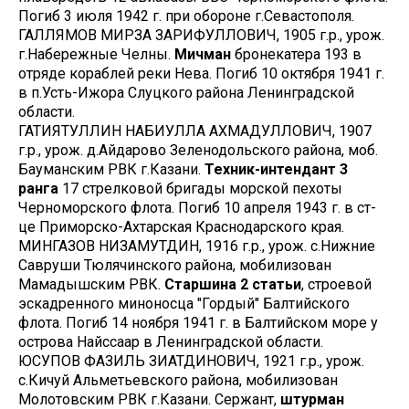
Погиб 3 июля 1942 г. при обороне г.Севастополя.
ГАЛЛЯМОВ МИРЗА ЗАРИФУЛЛОВИЧ, 1905 г.р., урож.
г.Набережные Челны.
Мичман
бронекатера 193 в
отряде кораблей реки Нева. Погиб 10 октября 1941 г.
в п.Усть-Ижора Слуцкого района Ленинградской
области.
ГАТИЯТУЛЛИН НАБИУЛЛА АХМАДУЛЛОВИЧ, 1907
г.р., урож. д.Айдарово Зеленодольского района, моб.
Бауманским РВК г.Казани.
Техник-интендант 3
ранга
17 стрелковой бригады морской пехоты
Черноморского флота. Погиб 10 апреля 1943 г. в ст-
це Приморско-Ахтарская Краснодарского края.
МИНГАЗОВ НИЗАМУТДИН, 1916 г.р., урож. с.Нижние
Савруши Тюлячинского района, мобилизован
Мамадышским РВК.
Старшина 2 статьи
, строевой
эскадренного миноносца "Гордый" Балтийского
флота. Погиб 14 ноября 1941 г. в Балтийском море у
острова Найссаар в Ленинградской области.
ЮСУПОВ ФАЗИЛЬ ЗИАТДИНОВИЧ, 1921 г.р., урож.
с.Кичуй Альметьевского района, мобилизован
Молотовским РВК г.Казани. Сержант,
штурман