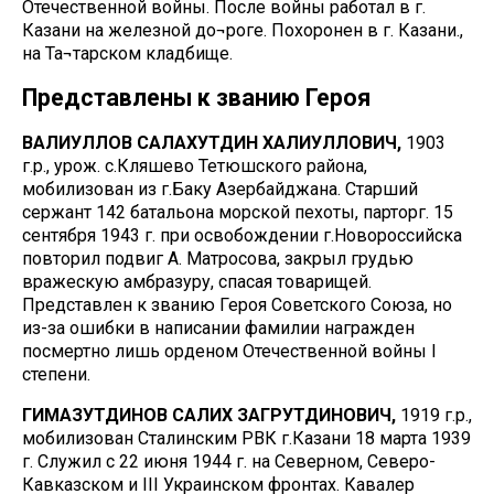
Отечественной войны. После войны работал в г.
Казани на железной до¬роге. Похоронен в г. Казани.,
на Та¬тарском кладбище.
Представлены к званию Героя
ВАЛИУЛЛОВ САЛАХУТДИН ХАЛИУЛЛОВИЧ,
1903
г.р., урож. с.Кляшево Тетюшского района,
мобилизован из г.Баку Азербайджана. Старший
сержант 142 батальона морской пехоты, парторг. 15
сентября 1943 г. при освобождении г.Новороссийска
повторил подвиг А. Матросова, закрыл грудью
вражескую амбразуру, спасая товарищей.
Представлен к званию Героя Советского Союза, но
из-за ошибки в написании фамилии награжден
посмертно лишь орденом Отечественной войны I
степени.
ГИМАЗУТДИНОВ САЛИХ ЗАГРУТДИНОВИЧ,
1919 г.р.,
мобилизован Сталинским РВК г.Казани 18 марта 1939
г. Служил с 22 июня 1944 г. на Северном, Северо-
Кавказском и III Украинском фронтах. Кавалер