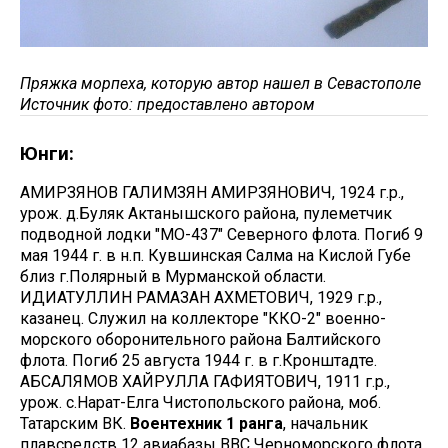
Пряжка морпеха, которую автор нашел в Севастополе
Источник фото: предоставлено автором
Юнги:
АМИРЗЯНОВ ГАЛИМЗЯН АМИРЗЯНОВИЧ, 1924 г.р.,
урож. д.Буляк Актанышского района, пулеметчик
подводной лодки "МО-437" Северного флота. Погиб 9
мая 1944 г. в н.п. Кувшинская Салма на Кислой Губе
близ г.Полярный в Мурманской области.
ИДИАТУЛЛИН РАМАЗАН АХМЕТОВИЧ, 1929 г.р.,
казанец. Служил на коллекторе "ККО-2" военно-
морского оборонительного района Балтийского
флота. Погиб 25 августа 1944 г. в г.Кронштадте.
АБСАЛЯМОВ ХАЙРУЛЛА ГАФИЯТОВИЧ, 1911 г.р.,
урож. с.Нарат-Елга Чистопольского района, моб.
Татарским ВК.
Воентехник 1 ранга
, начальник
плавсредств 12 авиабазы ВВС Черноморского флота.