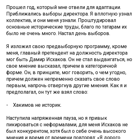
Прошел год, который мне отвели для адаптации.
Приближались выборы директора. Я вплотную узнал
коллектив, и они меня узнали. Проштудировал
основные исторические труды, благо по татарам их
было не очень много. Настал день выборов.
Я изложил свою предвыборную программу, кроме
меня, главный претендент на должность директора
мог быть Дамир Исхаков. Он не стал выдвигаться, но
свое мнение высказал, причем в категоричной
форме. Он, в принципе, мог говорить, о чем угодно,
причем должен непременно сказать свое слово
первым, напрочь отвергнув другие мнения. Как я и
предполагал, он тут же взял слово:
- Хакимов не историк.
Наступила напряженная пауза, но я привык
пикироваться с неформалами, для меня Исхаков не
был конкурентом, хотя был о себе очень высокого
мнения и время от времени повторял: «Я дорого