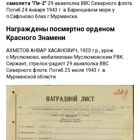
самолета "Пе-2"
29 авиаполка ВВС Северного флота.
Погиб 24 января 1943 г. в Баренцевом море у
п.Сафоново близ г.Мурманска.
Награждены посмертно орденом
Красного Знамени
АХМЕТОВ АНВАР ХАСАНОВИЧ, 1920 г.р., урож.
с.Муслюмово, мобилизован Муслюмовским РВК.
Сержант, стрелок-радист 29 авиаполка ВВС
Северного флота. Погиб 25 июля 1943 г. в
Мурманской области.