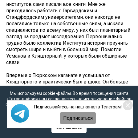
институтов сами писали все книги. Мне же
приходилось работать с Гарвардским и
Стэндфордским университетами, они никогда не
полагались только на собственные силы, а искали
специалистов по всему миру, у них был планетарный
взгляд на предмет исследования. Первоначально
трудно было коллектив Института истории приучить
смотреть шире и выйти в большой мир. Помогли
Усманов и Кляшторный, у которых были обширные
связи.
Впервые о Тюркском каганате я услышал от
Кляшторного и практически был в шоке. Он больше
двадцати раз побывал в Монголии, изучая
Мы используем cookie-файлы. Во время посещения сайта
древнетюркские памятники, свободно читал
«Татар-информ» вы соглашаетесь на использование файлов
тюркскую рунику и был лучшим специалистом в
cookie в соответствии с настоящим уведомлением, согласием
Подписывайтесь на наш канал в Телеграм!
мире в своей сфере. Простой разговор с ним стоил
на
обработку персональных данных
,
Политикой о
многих лет самостоятельных изысканий. Он работал
персональных данных
и
Политикой конфиденциальности
Подписаться
не только на Востоке, но изучал также архивы
Европы. Он был профессионалом того поколения,
Соглашаюсь
которое сохранило традиции дореволюционной