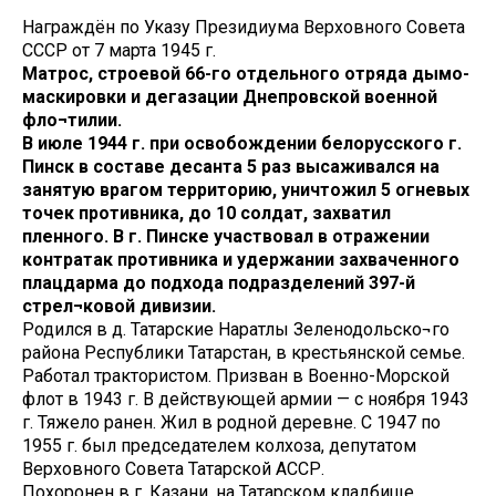
Награждён по Указу Президиума Верховного Совета
СССР от 7 марта 1945 г.
Матрос, строевой 66-го отдельного отряда дымо-
маскировки и дегазации Днепровской военной
фло¬тилии.
В июле 1944 г. при освобождении белорусского г.
Пинск в составе десанта 5 раз высаживался на
занятую врагом территорию, уничтожил 5 огневых
точек противника, до 10 солдат, захватил
пленного. В г. Пинске участвовал в отражении
контратак противника и удержании захваченного
плацдарма до подхода подразделений 397-й
стрел¬ковой дивизии.
Родился в д. Татарские Наратлы Зеленодольско¬го
района Республики Татарстан, в крестьянской семье.
Работал трактористом. Призван в Военно-Морской
флот в 1943 г. В действующей армии — с ноября 1943
г. Тяжело ранен. Жил в родной деревне. С 1947 по
1955 г. был председателем колхоза, депутатом
Верховного Совета Татарской АССР.
Похоронен в г. Казани, на Татарском кладбище.