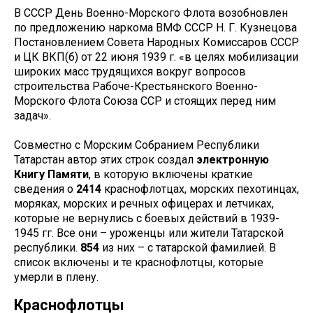
В СССР День Военно-Морского Флота возобновлен
по предложению наркома ВМФ СССР Н. Г. Кузнецова
Постановлением Совета Народных Комиссаров СССР
и ЦК ВКП(б) от 22 июня 1939 г. «в целях мобилизации
широких масс трудящихся вокруг вопросов
строительства Рабоче-Крестьянского Военно-
Морского Флота Союза ССР и стоящих перед ним
задач».
Совместно с Морским Собранием Республики
Татарстан автор этих строк создал
электронную
Книгу Памяти
, в которую включены краткие
сведения о
2414
краснофлотцах, морских пехотинцах,
моряках, морских и речных офицерах и летчиках,
которые не вернулись с боевых действий в 1939-
1945 гг. Все они – уроженцы или жители Татарской
республики.
854
из них – с татарской фамилией. В
список включены и те краснофлотцы, которые
умерли в плену.
Краснофлотцы