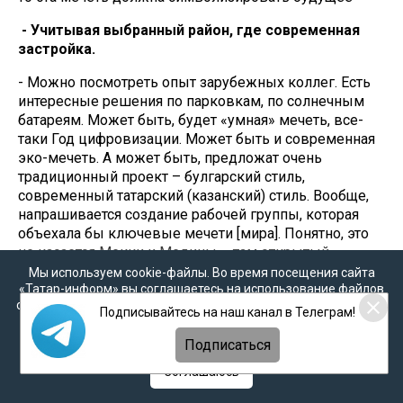
- Учитывая выбранный район, где современная
застройка.
- Можно посмотреть опыт зарубежных коллег. Есть
интересные решения по парковкам, по солнечным
батареям. Может быть, будет «умная» мечеть, все-
таки Год цифровизации. Может быть и современная
эко-мечеть. А может быть, предложат очень
традиционный проект – булгарский стиль,
современный татарский (казанский) стиль. Вообще,
напрашивается создание рабочей группы, которая
объехала бы ключевые мечети [мира]. Понятно, это
не касается Мекки и Медины – там открытый
потолок, к нам это не относится. Но, скажем, в той же
Мы используем cookie-файлы. Во время посещения сайта
столице Казахстана построена очень современная
«Татар-информ» вы соглашаетесь на использование файлов
cookie в соответствии с настоящим уведомлением, согласием
мечеть. Есть интересные решения, например, с садом
Подписывайтесь на наш канал в Телеграм!
на
обработку персональных данных
,
Политикой о
внутри. Думаю, нам предстоит изучить этот опыт
персональных данных
и
Политикой конфиденциальности
Подписаться
и добавить свое. Должно быть что-то хорошее и
интересное. И, кроме того, на мой взгляд, там должна
Соглашаюсь
быть площадь для прощания с известными людьми,