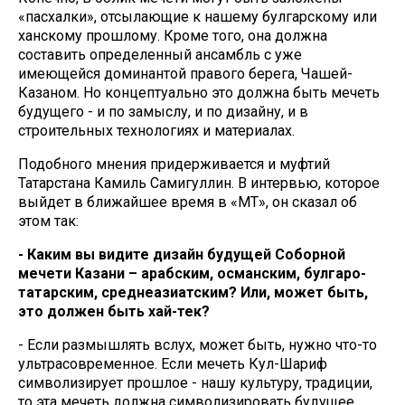
«пасхалки», отсылающие к нашему булгарскому или
ханскому прошлому. Кроме того, она должна
составить определенный ансамбль с уже
имеющейся доминантой правого берега, Чашей-
Казаном. Но концептуально это должна быть мечеть
будущего - и по замыслу, и по дизайну, и в
строительных технологиях и материалах.
Подобного мнения придерживается и муфтий
Татарстана Камиль Самигуллин. В интервью, которое
выйдет в ближайшее время в «МТ», он сказал об
этом так:
- Каким вы видите дизайн будущей Соборной
мечети Казани – арабским, османским, булгаро-
татарским, среднеазиатским? Или, может быть,
это должен быть хай-тек?
- Если размышлять вслух, может быть, нужно что-то
ультрасовременное. Если мечеть Кул-Шариф
символизирует прошлое - нашу культуру, традиции,
то эта мечеть должна символизировать будущее