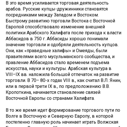
В это время усиливается торговая деятельность
арабов. Русские купцы-дружинники становятся
посредниками между Западом и Востоком.
Быстрому развитию торговли Востока с Восточной
Европой способствовало изменение внешней
политики Арабского Халифата после прихода к власти
Аббасидов в 750 г. Аббасиды хорошо понимали
значение торговли и одобряли деятельность купцов.
Они, как «праведные халифы» и Омеяды, были
правителями всего мусульманского сообщества, и
правление Аббасидов стало временем подъема
искусства, науки и культуры. Арабская культура в
VIII–IX вв. наложила большой отпечаток на развитие
торговли. В 70– 80-х годах VIII в., как считал В.Л. Янин,
или в первой трети IX в., по предположению В.В.
Кропоткина, начинается становление связей
Восточной Европы со странами Халифата.
В то же время идет формирование торгового пути по
Волге в Восточную и Северную Европу, в которой
постепенно главную роль начинает играть Волжская