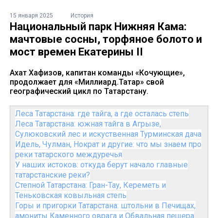
15 января 2025
История
Национальный парк Нижняя Кама:
мачтовые сосны, торфяное болото и
мост времен Екатерины II
Ахат Хафизов, капитан команды «Кочующие»,
продолжает для «Миллиард.Татар» свой
географический цикл по Татарстану.
Леса Татарстана: где тайга, а где осталась степь
Леса Татарстана: южная тайга в Агрызе,
Сулюковский лес и искуственная Турминская дача
Идель, Чулман, Нократ и другие: что мы знаем про
реки татарского междуречья
У наших истоков: откуда берут начало главные
татарстанские реки?
Степной Татарстана: Гран-Тау, Кереметь и
Теньковская ковыльная степь
Горы и пригорки Татарстана: штольни в Печищах,
амониты Каменного оврага и Обвальная пещера