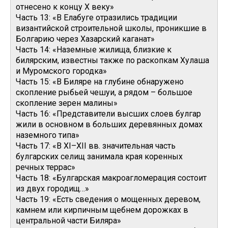
отнесено к концу X веку»
Часть 13: «В Елабуге отразились традиции
византийской строительной школы, проникшие в
Болгарию через Хазарский каганат»
Часть 14: «Наземные жилища, близкие к
билярским, известны также по раскопкам Хулаша
и Муромского городка»
Часть 15: «В Биляре на глубине обнаружено
скопление рыбьей чешуи, а рядом – большое
скопление зерен малины»
Часть 16: «Представители высших слоев булгар
жили в основном в больших деревянных домах
наземного типа»
Часть 17: «В XI–XII вв. значительная часть
булгарских селищ занимала края коренных
речных террас»
Часть 18: «Булгарская макроагломерация состоит
из двух городищ…»
Часть 19: «Есть сведения о мощенных деревом,
камнем или кирпичным щебнем дорожках в
центральной части Биляра»