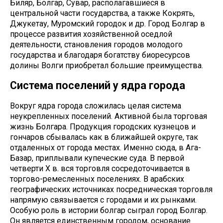
Биляр, Болгар, Сувар, располагавшиеся в
центральной части государства, а также Кокрять,
Джукетау, Муромский городок и др. Город Болгар в
процессе развития хозяйственной оседлой
деятельности, становления городов молодого
государства и благодаря богатству биоресурсов
долины Волги приобретал большие преимущества.
Система поселений у ядра города
Вокруг ядра города сложилась целая система
неукрепленных поселений. Активной была торговая
жизнь Болгара. Продукция городских кузнецов и
гончаров сбывалась как в ближайшей округе, так
отдаленных от города местах. Именно сюда, в Ага-
Базар, приплывали купеческие суда. В первой
четверти Х в. вся торговля сосредоточивается в
торгово-ремесленных поселениях. В арабских
географических источниках посредническая торговля
напрямую связывается с городами и их рынками.
Особую роль в истории болгар сыграл город Болгар.
Он является единственным городом, основание