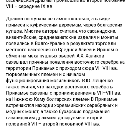
сасанидской драхмы произошла во второй половине
VIII – середине IX вв.
Драхма поступала не самостоятельно, а в виде
примеси к куфическим дирхемам, через болгарских
купцов. Многие авторы считали, что сасанидские,
византийские, среднеазиатские изделия и монеты
появились в Волго-Уралье в результате торговли
местного населения со Средней Азией и Ираном в
обмен на меха пушных зверей. А.Х. Халиков
связывал причины появления восточного серебра на
территории Прикамья с приходом сюда VI–VIII вв.
тюркоязычных племен и с началом
функционирования могильников. В.Ю. Лещенко
также считал, что находки восточного серебра в
Прикамье связаны с проникновением в VII–VIII вв.
на Нижнюю Каму болгарских племен В Прикамье
встречаются находки хорезмийских серебряных и
медных монет, а также бухарские подражания
сасанидским драхмам, датируемые второй
половиной VII – второй половиной VIII вв.