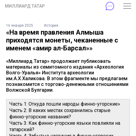
МИЛЛИАРД ТАТАР
16 января 2025
История
«На время правления Алмыша
приходятся монеты, чеканенные с
именем «амир ал-Барсал»»
«Миллиард.Татар» продолжает публиковать
материалы из семитомного издания «Археология
Волго-Уралья» Института археологии
им.А.Х.Халикова. В этом фрагменте мы предлагаем
познакомится с торгово-денежными отношениями
Волжской Булгарии.
Часть 1: Откуда пошли народы финно-угорские»
Часть 2: В каких местах сохранились старые
финно-угорские названия?
Часть 3: Как финно-угорские языки повлияли на
татарский?
Часть 4: Забытые названия в финно-угорских