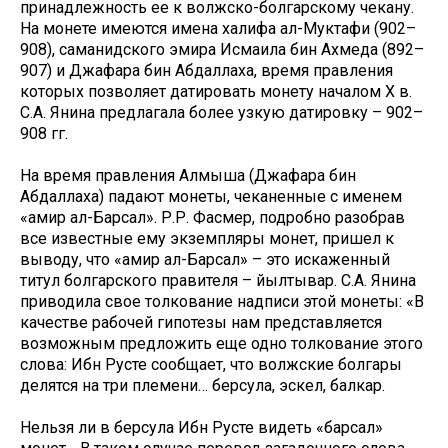
принадлежность ее к волжско-болгарскому чекану.
На монете имеются имена халифа ал-Муктафи (902–
908), саманидского эмира Исмаила бин Ахмеда (892–
907) и Джафара бин Абдаллаха, время правления
которых позволяет датировать монету началом Х в.
С.А. Янина предлагала более узкую датировку – 902–
908 гг.
На время правления Алмыша (Джафара бин
Абдаллаха) падают монеты, чеканенные с именем
«амир ал-Барсал». Р.Р. Фасмер, подробно разобрав
все известные ему экземпляры монет, пришел к
выводу, что «амир ал-Барсал» – это искаженный
титул болгарского правителя – йылтывар. С.А. Янина
приводила свое толкование надписи этой монеты: «В
качестве рабочей гипотезы нам представляется
возможным предложить еще одно толкование этого
слова: Ибн Русте сообщает, что волжские болгары
делятся на три племени… берсула, эскел, балкар.
Нельзя ли в берсула Ибн Русте видеть «барсал»