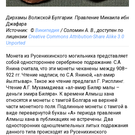
Дирхамы Волжской Булгарии. Правление Микаила ибн
Джафара
Источник: ©
Википедия
/ Соломин А. В., доступен по
лицензии
Creative Commons
Attribution-Share Alike 3.0
Unported
Монета из Русенихинского могильника представляет
собой одностороннее серебряное подражание. С.А.
Янина считала, что эти монеты чеканены между 908–
922 гг. Чтение надписи, по С.А. Яниной, «ал-амир
йылтывар». Такое же чтение предлагал Г. Рисплинг.
Чтение А.Г. Мухамадиева: «ал-амир Биляр малы –
деньги эмира Биляра». К времени Алмыш хана
относятся и монеты с тамгой Болгара на верхней
части монетного поля. Подлинные монеты с тамгой в
виде перевернутой буквы «А» периода правления
Алмыш хана в публикациях не встречены. Два
односторонних одноштемпельных литых подражания
данного типа происходят из Русенихинского