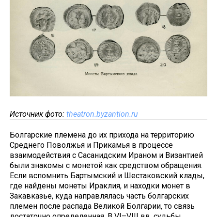
Источник фото:
theatron.byzantion.ru
Болгарские племена до их прихода на территорию
Среднего Поволжья и Прикамья в процессе
взаимодействия с Сасанидским Ираном и Византией
были знакомы с монетой как средством обращения.
Если вспомнить Бартымский и Шестаковский клады,
где найдены монеты Ираклия, и находки монет в
Закавказье, куда направлялась часть болгарских
племен после распада Великой Болгарии, то связь
достаточно определенная. В VI–VIII вв. судьбы