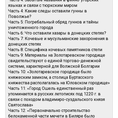
языках и связи с тюркским миром
Часть 4: Какие следы оставили гунны в
Поволжье?
Часть 5: Погребальный обряд гуннов и тайны
уничтоженного города
Часть 6: Что оставили хазары в донецких степях?
Часть 7: Кочевые и мусульманские захоронения в
донецких степях
Часть 8: Специфика кочевых памятников степи
Часть 9: Материалы на Золотаревском городище
свидетельствуют о единой торгово-денежной
системе, характерной для Волжской Болгарии
Часть 10: «Золотаревское городище было
княжеским замком, а столица Буртасского
княжества располагалась на Юловском городище»
Часть 11: «Город Ошель единственный раз
упоминается в русских летописях под 1220 г. в
связи с походом владимиро-суздальского князя
Святослава»
Часть 12: «Первоначально строительство
белокаменной части мечети в Биляре было