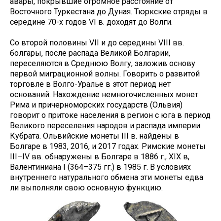
авары, покрывшие огромное расстояние от
Восточного Туркестана до Дуная. Тюркские отряды в
середине 70-х годов VI в. доходят до Волги.
Со второй половины VII и до середины VIII вв.
болгары, после распада Великой Болгарии,
переселяются в Среднюю Волгу, заложив основу
первой миграционной волны. Говорить о развитой
торговле в Волго-Уралье в этот период нет
оснований. Нахождение немногочисленных монет
Рима и причерноморских государств (Ольвия)
говорит о притоке населения в регион с юга в период
Великого переселения народов и распада империи
Кубрата. Ольвийские монеты III в. найдены в
Болгаре в 1983, 2016, и 2017 годах. Римские монеты
III–IV вв. обнаружены в Болгаре в 1886 г., XIX в,
Валентиниана I (364–375 гг.) в 1985 г. В условиях
внутреннего натурального обмена эти монеты едва
ли выполняли свою основную функцию.