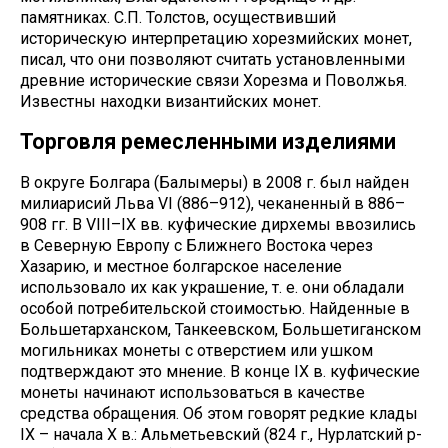
памятниках. С.П. Толстов, осуществивший
историческую интерпретацию хорезмийских монет,
писал, что они позволяют считать установленными
древние исторические связи Хорезма и Поволжья.
Известны находки византийских монет.
Торговля ремесленными изделиями
В округе Болгара (Балымеры) в 2008 г. был найден
милиарисий Льва VI (886–912), чеканенный в 886–
908 гг. В VIII–IX вв. куфические дирхемы ввозились
в Северную Европу с Ближнего Востока через
Хазарию, и местное болгарское население
использовало их как украшение, т. е. они обладали
особой потребительской стоимостью. Найденные в
Большетарханском, Танкеевском, Большетиганском
могильниках монеты с отверстием или ушком
подтверждают это мнение. В конце IX в. куфические
монеты начинают использоваться в качестве
средства обращения. Об этом говорят редкие клады
IX – начала Х в.: Альметьевский (824 г., Нурлатский р-