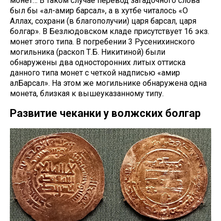
монет… В таком случае перевод загадочного слова
был бы «ал-амир барсал», а в хутбе читалось «О
Аллах, сохрани (в благополучии) царя барсал, царя
болгар». В Безлюдовском кладе присутствует 16 экз.
монет этого типа. В погребении 3 Русенихинского
могильника (раскоп Т.Б. Никитиной) были
обнаружены два односторонних литых оттиска
данного типа монет с четкой надписью «амир
алБарсал». На этом же могильнике обнаружена одна
монета, близкая к вышеуказанному типу.
Развитие чеканки у волжских болгар