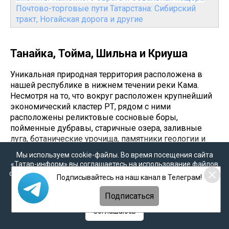
Почтово-торговые пути Татарстана: Сибирский
тракт, Ногайская дорога и другие
Танайка, Тойма, Шильна и Криуша
Уникальная природная территория расположена в
нашей республике в нижнем течении реки Кама.
Несмотря на то, что вокруг расположен крупнейший
экономический кластер РТ, рядом с ними
расположены реликтовые сосновые боры,
пойменные дубравы, старичные озера, заливные
луга, ботанические урочища, памятники геологии и
археологии, а также целебные источники. Всё это
Мы используем cookie-файлы. Во время посещения сайта
входит в состав национального парка «Нижняя
«Татар-информ» вы соглашаетесь на использование файлов
Кама».
cookie в соответствии с настоящим уведомлением, согласием
Подписывайтесь на наш канал в Телеграм!
на
обработку персональных данных
,
Политикой о
Территория ГПНП «Нижняя Кама» находится на стыке
персональных данных
и
Политикой конфиденциальности
Подписаться
Елабужского и Тукаевского районов РТ, в пойме
Соглашаюсь
реки Кама и её притоков: Танайка, Тойма, Шильна и
Криуша. Общая площадь охраняемой природной зоны