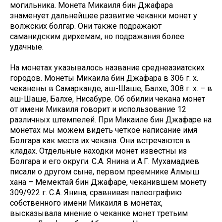
могильника. Монета Микаиля бин Джафара
знаменует дальнейшее развитие чеканки монет у
волжских болгар. Они также подражают
саманидским дирхемам, но подражания более
удачные.
На монетах указывалось название среднеазиатских
городов. Монеты Микаила бин Джафара в 306 г. х.
чеканены в Самарканде, аш-Шаше, Балхе, 308 г. х. – в
аш-Шаше, Балхе, Нисабуре. Об обилии чекана монет
от имени Микаиля говорит и использование 12
различных штемпелей. При Микаиле бин Джафаре на
монетах мы можем видеть четкое написание имя
Болгара как места их чекана. Они встречаются в
кладах. Отдельные находки монет известны из
Болгара и его округи. С.А. Янина и А.Г. Мухамадиев
писали о другом сыне, первом преемнике Алмыш
хана – Мемектай бин Джафаре, чеканившем монету
309/922 г. С.А. Янина, сравнивая палеографию
собственного имени Микаиля в монетах,
высказывала мнение о чеканке монет третьим