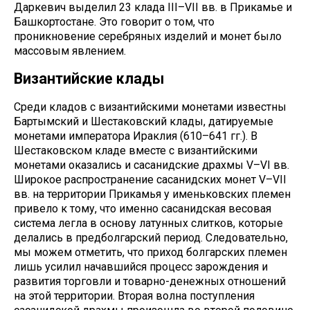
Даркевич выделил 23 клада III–VII вв. в Прикамье и
Башкортостане. Это говорит о том, что
проникновение серебряных изделий и монет было
массовым явлением.
Византийские клады
Среди кладов с византийскими монетами известны
Бартымский и Шестаковский клады, датируемые
монетами императора Ираклия (610–641 гг.). В
Шестаковском кладе вместе с византийскими
монетами оказались и сасанидские драхмы V–VI вв.
Широкое распространение сасанидских монет V–VII
вв. на территории Прикамья у именьковских племен
привело к тому, что именно сасанидская весовая
система легла в основу латунных слитков, которые
делались в предболгарский период. Следовательно,
мы можем отметить, что приход болгарских племен
лишь усилил начавшийся процесс зарождения и
развития торговли и товарно-денежных отношений
на этой территории. Вторая волна поступления