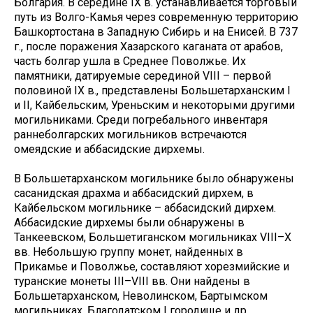
Болгария. В середине IX в. устанавливается торговый
путь из Волго-Камья через современную территорию
Башкортостана в Западную Сибирь и на Енисей. В 737
г., после поражения Хазарского каганата от арабов,
часть болгар ушла в Среднее Поволжье. Их
памятники, датируемые серединой VIII – первой
половиной IX в., представлены Большетарханским I
и II, Кайбельским, Уреньским и некоторыми другими
могильниками. Среди погребального инвентаря
раннеболгарских могильников встречаются
омеядские и аббасидские дирхемы.
В Большетарханском могильнике было обнаружены
сасанидская драхма и аббасидский дирхем, в
Кайбельском могильнике – аббасидский дирхем.
Аббасидские дирхемы были обнаружены в
Танкеевском, Большетиганском могильниках VIII–X
вв. Небольшую группу монет, найденных в
Прикамье и Поволжье, составляют хорезмийские и
туранские монеты III–VIII вв. Они найдены в
Большетарханском, Неволинском, Бартымском
могильниках, Благодатском I городище и др.