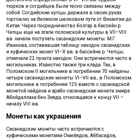
тюрков и согдийцев были тесно связаны между
собой. Согдийские купцы держали в своих руках
торговлю на Великом шелковом пути от Византии до
Китая. Через посредничество болгар в бассейн р.
Чепцы еще на этапе поломской культуры в VII–VIII
вв. начали поступать сасанидские монеты. М.Г.
Иванова, составившая таблицу находок сасанидских
и куфических монет VI–X вв. в бассейне р. Чепцы,
отмечала 22 пункта находок. Они встречаются часто в
могильниках. Известно также три клада. Так, в
Поломском II могильнике в погребении 70 найдены
четыре сасанидские монеты VI–VII вв., в Поломском
могильнике в погребении 125 вместе с сасанидской
монетой найдена и арабо-сасанидская монета эмира
Абейдаллаха бен Зияда, относящаяся к концу VII –
началу VIII вв.
Монеты как украшения
Сасанидские монеты часто встречаются с
куфическими монетами Омейядов, Аббасидов,