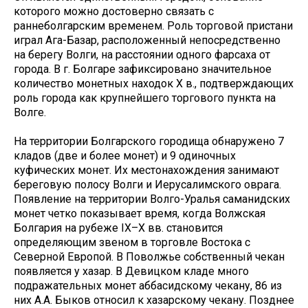
которого можно достоверно связать с
раннеболгарским временем. Роль торговой пристани
играл Ага-Базар, расположенный непосредственно
на берегу Волги, на расстоянии одного фарсаха от
города. В г. Болгаре зафиксировано значительное
количество монетных находок Х в., подтверждающих
роль города как крупнейшего торгового пункта на
Волге.
На территории Болгарского городища обнаружено 7
кладов (две и более монет) и 9 одиночных
куфических монет. Их местонахождения занимают
береговую полосу Волги и Иерусалимского оврага.
Появление на территории Волго-Уралья саманидских
монет четко показывает время, когда Волжская
Болгария на рубеже IX–X вв. становится
определяющим звеном в торговле Востока с
Северной Европой. В Поволжье собственный чекан
появляется у хазар. В Девицком кладе много
подражательных монет аббасидскому чекану, 86 из
них А.А. Быков относил к хазарскому чекану. Позднее