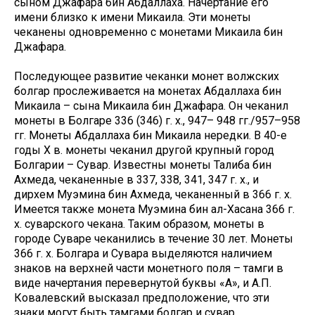
сыном Джафара бин Абдаллаха. Начертание его
имени близко к имени Микаила. Эти монеты
чеканены одновременно с монетами Микаила бин
Джафара.
Последующее развитие чеканки монет волжских
болгар прослеживается на монетах Абдаллаха бин
Микаила – сына Микаила бин Джафара. Он чеканил
монеты в Болгаре 336 (346) г. х., 947– 948 гг./957–958
гг. Монеты Абдаллаха бин Микаила нередки. В 40-е
годы Х в. монеты чеканил другой крупный город
Болгарии – Сувар. Известны монеты Талиба бин
Ахмеда, чеканенные в 337, 338, 341, 347 г. х., и
дирхем Муэмина бин Ахмеда, чеканенный в 366 г. х.
Имеется также монета Муэмина бин ал-Хасана 366 г.
х. суварского чекана. Таким образом, монеты в
городе Суваре чеканились в течение 30 лет. Монеты
366 г. х. Болгара и Сувара выделяются наличием
знаков на верхней части монетного поля – тамги в
виде начертания перевернутой буквы «А», и А.П.
Ковалевский высказал предположение, что эти
знаки могут быть тамгами болгар и сувар.