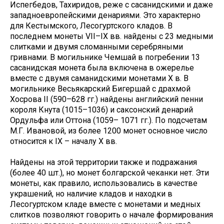
Испегбедов, Тахиридов, реже с сасанидскими и даже
западноевропейскими денариями. Это характерно
для Кестымского, Лесогуртского кладов. В
последнем монеты VII–IX вв. найдены с 23 медными
слитками и двумя сломанными серебряными
гривнами. В могильнике Чемшай в погребении 13
сасанидская монета была включена в ожерелье
вместе с двумя саманидскими монетами X в. В
могильнике Весьякарский Бигершай с драхмой
Хосрова II (590–628 гг.) найдены английский пенни
короля Кнута (1015–1036) и саксонский денарий
Ордульфа или Оттона (1059– 1071 гг.). По подсчетам
М.Г. Ивановой, из более 1200 монет основное число
относится к IX – началу X вв.
Найдены на этой территории также и подражания
(более 40 шт.), но монет болгарской чеканки нет. Эти
монеты, как правило, использовались в качестве
украшений, но наличие кладов и находки в
Лесогуртском кладе вместе с монетами и медных
слитков позволяют говорить о начале формирования