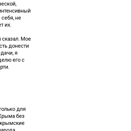
ческой,
 интенсивный
себя, не
т их.
 сказал. Мое
сть донести
дачи, я
делю его с
рти.
только для
 Крыма без
т крымские
народа,