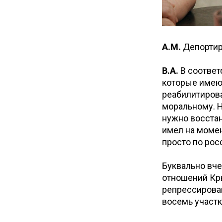
А.М.
Депортир
В.А.
В соответ
которые имеют
реабилитирова
моральному. Н
нужно восстан
имел на момен
просто по рос
Буквально вч
отношений Кры
репрессирова
восемь участк