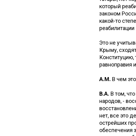
который реаб
законом Росс
какой-то степ
реабилитации 
Это не учитыв
Крыму, сходят
Конституцию, 
равноправия и
А.М.
В чем эт
В.А.
В том, чт
народов, - во
восстановлени
нет, все это 
острейших пр
обеспечения з