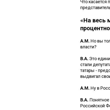
Что касается 
представитель
«На весь 
процентно
А.М.
Но вы тол
власти?
В.А.
Это едини
стали депутат
татары - пред
выдвигал сво
А.М.
Ну в Росс
В.А.
Понятное 
Российской Фе