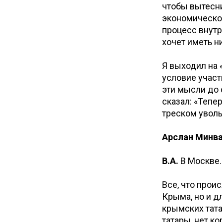
чтобы вытесни
экономической
процесс внутр
хочет иметь н
Я выходил на 
условие участ
эти мысли до 
сказал: «Тепе
треском уволь
Арслан Минва
В.А.
В Москве.
Все, что прои
Крыма, но и д
крымских тата
татары, нет к