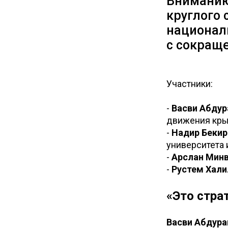
Вниманию
круглого 
национал
с сокращ
Участники:
-
Васви Абду
движения крым
-
Надир Бекир
университета 
-
Арслан Мин
-
Рустем Хали
«Это стра
Васви Абдура