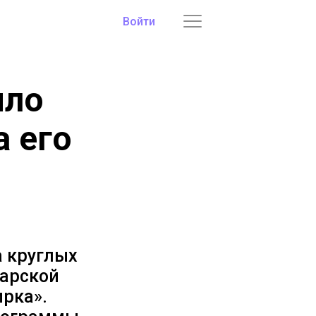
Войти
ыло
а его
 круглых
тарской
рка».