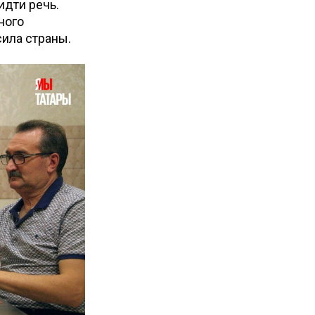
идти речь.
ного
сила страны.