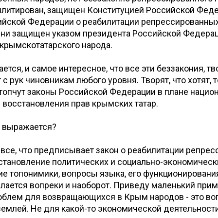
илитирован, защищен Конституцией Российской Феде
ийской Федерации о реабилитации репрессированных
ени защищен указом президента Российской Федерац
крымскотатарского народа.
ается, и самое интересное, что все эти беззакония, т
 с рук чиновникам любого уровня. Творят, что хотят, 
топчут законы Российской Федерации в плане нацио
 восстановления прав крымских татар.
о выражается?
о все, что предписывает закон о реабилитации репре
сстановление политических и социально-экономически
е топонимики, вопросы языка, его функционирования 
делается вопреки и наоборот. Приведу маленький прим
облем для возвращающихся в Крым народов - это во
емлей. Не для какой-то экономической деятельности