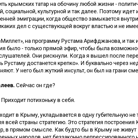
ть крымских татар на обочину любой жизни - полити
, социальной, культурной и так далее. Поэтому идет
енней эмиграции, когда общество замыкается внутри 
икаких дел с существующей вокруг властью и не имее
«Миллет», на программу Рустама Арифджанова, и так и
ия было - только прямой эфир, чтобы была возможно
слушателей. Они рискнули. Когда я вышел после пере
рь Рустаму достанется крепко». И буквально через не
няют. У него был жуткий инсульт, он был на грани сме
леев.
Сейчас он где?
 Приходит потихоньку в себя.
сходит в Крыму, укладывается в одну губительную не 
ля всей страны стратегию. Это стратегия построения
р, в прямом смысле. Как будто бы в Крыму не живу
оренных народов, нет беззаконно репрессированного 