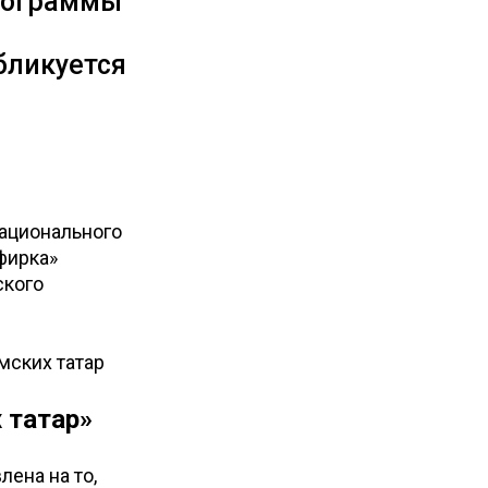
енограммы
бликуется
национального
фирка»
ского
мских татар
 татар»
лена на то,