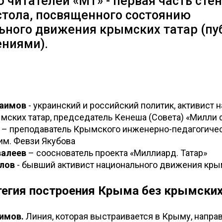
 читателей «МТ» - первая часть ст
стола, посвященного состоянию
ьного движения крымских татар (пу
ениями).
раимов
- украинский и российский политик, активист 
ских татар, председатель Кенеша (Совета) «Милли 
– преподаватель Крымского инженерно-педагогиче
им. Февзи Якубова
валеев
– сооснователь проекта «Миллиард. Татар»
лов
- бывший активист национального движения кры
тегия построения Крыма без крымских
имов.
Линия, которая выстраивается в Крыму, направ