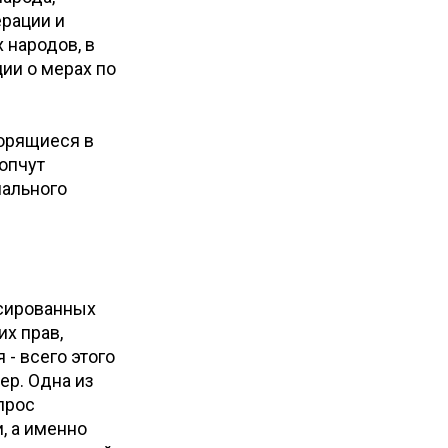
рации и
 народов, в
ии о мерах по
ворящиеся в
топчут
нального
ссированных
х прав,
- всего этого
ер. Одна из
прос
, а именно