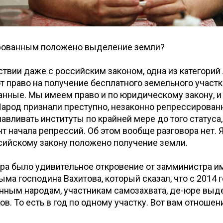
ованным положено выделение земли?
ствии даже с российским законом, одна из категорий
 право на получение бесплатного земельного участка,
нные. Мы имеем право и по юридическому закону, и
арод признали преступно, незаконно репрессированн
авливать институты по крайней мере до того статуса
т начала репрессий. Об этом вообще разговора нет. 
сийскому закону положено получение земли.
ера было удивительное откровение от замминистра 
ма господина Вахитова, который сказал, что с 2014 
нным народам, участникам самозахвата, де-юре выд
ов. То есть в год по одному участку. Вот вам отношен