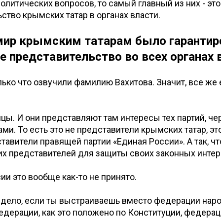
политических вопросов, то самый главный из них - это
ство крымских татар в органах власти.
мир крымским татарам было гарантир
е представительство во всех органах 
ько что озвучили фамилию Вахитова. Значит, все же 
цы. И они представляют там интересы тех партий, че
ами. То есть это не представители крымских татар, э
ставители правящей партии «Единая России». А так, ч
их представителей для защиты своих законных инте
ии это вообще как-то не принято.
дело, если ты выстраиваешь вместо федерации нар
дерации, как это положено по Конституции, федера