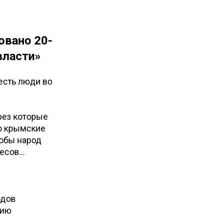
овано 20-
власти»
есть люди во
рез которые
то крымские
тобы народ
ресов…
одов
цию