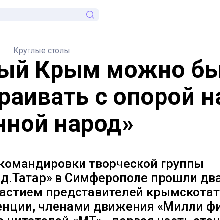
Круглые столы
ый Крым можно б
раивать с опорой н
нной народ»
 командировки творческой группы
д.Татар» в Симферополе прошли два
участием представителей крымскота
енции, членами движения «Милли фи