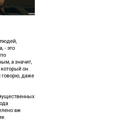
 людей,
 - это
 по
ым, а значит,
, который он
Я говорю, даже
имущественных
года
елено аж
ие.