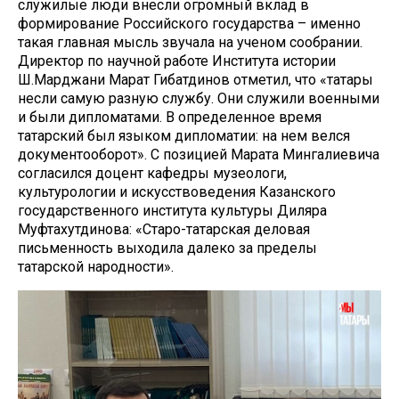
служилые люди внесли огромный вклад в
формирование Российского государства – именно
такая главная мысль звучала на ученом сообрании.
Директор по научной работе Института истории
Ш.Марджани Марат Гибатдинов отметил, что «татары
несли самую разную службу. Они служили военными
и были дипломатами. В определенное время
татарский был языком дипломатии: на нем велся
документооборот». С позицией Марата Мингалиевича
согласился доцент кафедры музеологи,
культурологии и искусствоведения Казанского
государственного института культуры Диляра
Муфтахутдинова: «Старо-татарская деловая
письменность выходила далеко за пределы
татарской народности».