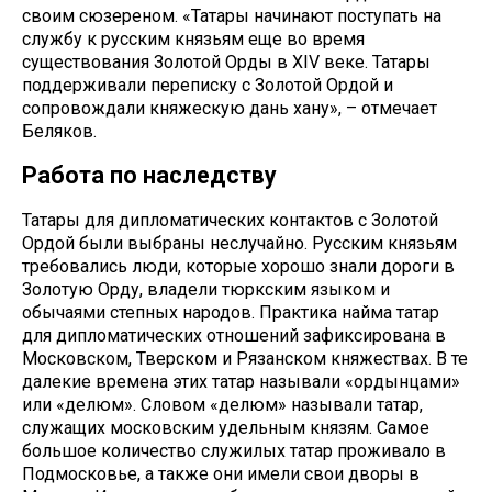
своим сюзереном. «Татары начинают поступать на
службу к русским князьям еще во время
существования Золотой Орды в XIV веке. Татары
поддерживали переписку с Золотой Ордой и
сопровождали княжескую дань хану», – отмечает
Беляков.
Работа по наследству
Татары для дипломатических контактов с Золотой
Ордой были выбраны неслучайно. Русским князьям
требовались люди, которые хорошо знали дороги в
Золотую Орду, владели тюркским языком и
обычаями степных народов. Практика найма татар
для дипломатических отношений зафиксирована в
Московском, Тверском и Рязанском княжествах. В те
далекие времена этих татар называли «ордынцами»
или «делюм». Словом «делюм» называли татар,
служащих московским удельным князям. Самое
большое количество служилых татар проживало в
Подмосковье, а также они имели свои дворы в