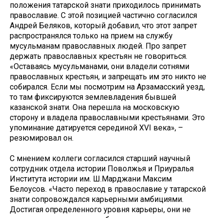
положения татарской знати приходилось принимать
православие. С этой позицией частично согласился
Андрей Беляков, который добавил, что этот запрет
распространялся только на прием на службу
мусульманам православных людей. Про запрет
держать православных крестьян не говориться.
«Оставаясь мусульманами, они владели сотнями
православных крестьян, и запрещать им это никто не
собирался. Если мы посмотрим на Арзамасский уезд,
то там фиксируются землевладения бывшей
казанской знати. Она перешла на московскую
сторону и владела православными крестьянами. Это
упоминание датируется серединой XVI века», –
резюмировал он.
С мнением коллеги согласился старший научный
сотрудник отдела истории Поволжья и Приуралья
Института истории им. Ш.Марджани Максим
Белоусов. «Часто переход в православие у татарской
знати сопровождался карьерными амбициями.
Достигая определенного уровня карьеры, они не