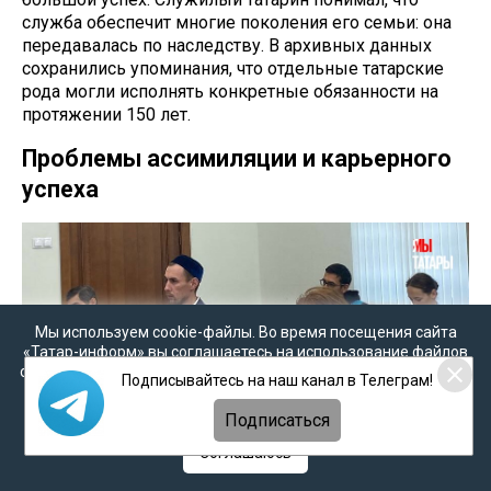
служба обеспечит многие поколения его семьи: она
передавалась по наследству. В архивных данных
сохранились упоминания, что отдельные татарские
рода могли исполнять конкретные обязанности на
протяжении 150 лет.
Проблемы ассимиляции и карьерного
успеха
Мы используем cookie-файлы. Во время посещения сайта
«Татар-информ» вы соглашаетесь на использование файлов
cookie в соответствии с настоящим уведомлением, согласием
Подписывайтесь на наш канал в Телеграм!
на
обработку персональных данных
,
Политикой о
персональных данных
и
Политикой конфиденциальности
Подписаться
Соглашаюсь