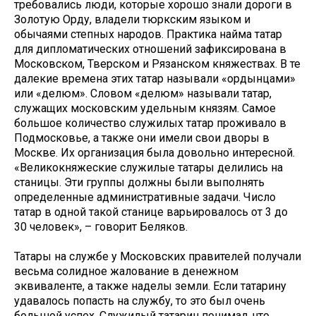
требовались люди, которые хорошо знали дороги в
Золотую Орду, владели тюркским языком и
обычаями степных народов. Практика найма татар
для дипломатических отношений зафиксирована в
Московском, Тверском и Рязанском княжествах. В те
далекие времена этих татар называли «ордынцами»
или «делюм». Словом «делюм» называли татар,
служащих московским удельным князям. Самое
большое количество служилых татар проживало в
Подмосковье, а также они имели свои дворы в
Москве. Их организация была довольно интересной.
«Великокняжеские служилые татары делились на
станицы. Эти группы должны были выполнять
определенные административные задачи. Число
татар в одной такой станице варьировалось от 3 до
30 человек», – говорит Беляков.
Татары на службе у Московских правителей получали
весьма солидное жалование в денежном
эквиваленте, а также наделы земли. Если татарину
удавалось попасть на службу, то это был очень
большой успех. Служилый татарин понимал, что