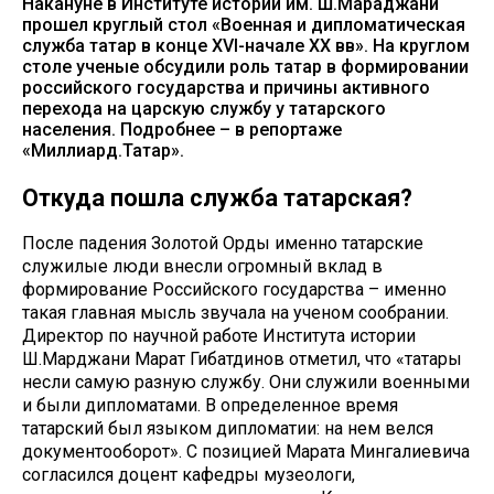
Накануне в Институте истории им. Ш.Мараджани
прошел круглый стол «Военная и дипломатическая
служба татар в конце XVI-начале XX вв». На круглом
столе ученые обсудили роль татар в формировании
российского государства и причины активного
перехода на царскую службу у татарского
населения. Подробнее – в репортаже
«Миллиард.Татар».
Откуда пошла служба татарская?
После падения Золотой Орды именно татарские
служилые люди внесли огромный вклад в
формирование Российского государства – именно
такая главная мысль звучала на ученом сообрании.
Директор по научной работе Института истории
Ш.Марджани Марат Гибатдинов отметил, что «татары
несли самую разную службу. Они служили военными
и были дипломатами. В определенное время
татарский был языком дипломатии: на нем велся
документооборот». С позицией Марата Мингалиевича
согласился доцент кафедры музеологи,