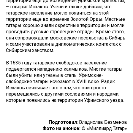
территории еще до возведения уфимской крепости»,
– говорит Исхаков. Ученый также добавил, что
татарское население могло появиться на этой
территории еще во времена Золотой Орды. Местные
татары хорошо знали окрестные территории и могли
проводить русские стрелецкие отряды. Кроме этого,
они сопровождали московские посольства в Сибирь
и сами участвовали в дипломатических контактах с
Сибирским ханством.
В 1635 году татарское слободское население
подвергается нападению калмыков. Многие татары
были убиты или угнаны в степь. Уфимские-
слободские татары исчезают в XVIII веке. Радик
Исхаков связывает это с тем, что они просто
перемешались с другими сословиями и народами,
которые появились на территории Уфимского уезда.
Подготовил
: Владислав Безменов
Фото на анонсе:
© «Миллиард.Татар»