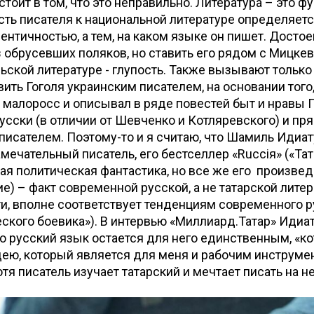
тоит в том, что это неправильно. Литература – это ф
ь писателя к национальной литературе определяетс
ентичностью, а тем, на каком языке он пишет. Досто
 обрусевших поляков, но ставить его рядом с Мицке
льской литературе - глупость. Также вызывают тольк
ить Гоголя украинским писателем, на основании того,
 малоросс и описывал в ряде повестей быт и нравы
усски (в отличии от Шевченко и Котляревского) и пр
писателем. Поэтому-то и я считаю, что Шамиль Идиат
мечательный писатель, его бестселлер «Rucciя» («Тат
я политическая фантастика, но все же его произве
е) – факт современной русской, а не татарской литер
ати, вполне соответствует тенденциям современного 
ского боевика»). В интервью «Миллиард.Татар» Идиа
то русский язык остается для него единственным, «к
ею, который является для меня и рабочим инструмен
тя писатель изучает татарский и мечтает писать на 