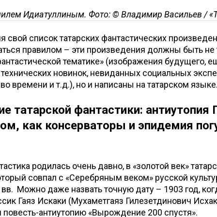
илем Идиатуллиным. Фото: © Владимир Васильев / «
яя свой список татарских фантастических произведен
аться правилом – эти произведения должны быть не 
антастической тематике» (изображения будущего, е
 технических новинок, невиданных социальных эксп
о времени и т.д.), но и написаны на татарском языке
е татарской фантастики: антиутопия 
том, как консерваторы и эпидемия пог
тастика родилась очень давно, в «золотой век» татар
оторый совпал с «Серебряным веком» русской культ
X вв. Можно даже назвать точную дату – 1903 год, ког
сик Гаяз Искаки (Мухаметгаяз Гилезетдинович Исхак
л повесть-антиутопию «Вырождение 200 спустя».