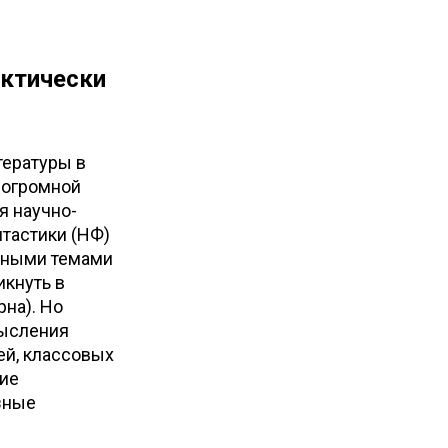
актически
тературы в
 огромной
я научно-
нтастики (НФ)
авными темами
икнуть в
на). Но
мысления
ей, классовых
кие
зные