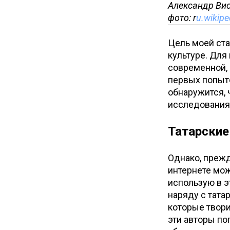
Александр Вис
фото: r
u.wikipe
Цель моей ста
культуре. Для
современной, 
первых попыто
обнаружится, ч
исследования
Татарские
Однако, прежд
интернете мож
использую в эт
наряду с тата
которые твори
эти авторы по