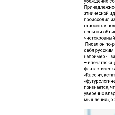
убеждение сос
Принадлежност
этнической ид
происходил из
относить к по
попытки объяв
чистокровный
Писал он по-р
себя русским 
например - за
– впечатляюща
фантастически
«Rucciя», кст
«футурологиче
признается, ч
уверенно влад
мышления», хо