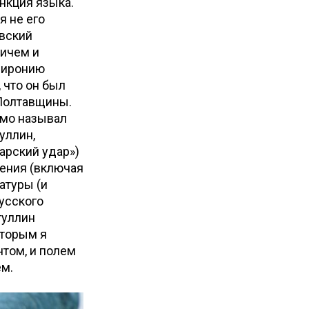
ункция языка.
я не его
евский
вичем и
о иронию
 что он был
 Полтавщины.
ямо называл
уллин,
арский удар»)
дения (включая
атуры (и
русского
туллин
оторым я
том, и полем
нем.