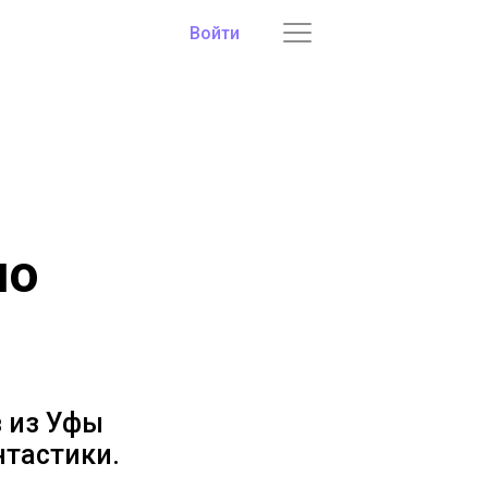
Войти
ло
в из Уфы
нтастики.