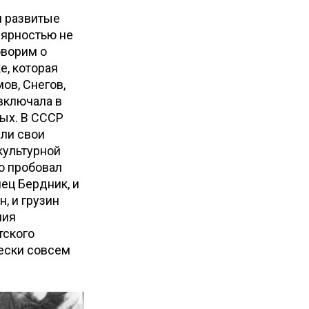
и развитые
лярностью не
оворим о
е, которая
ов, Снегов,
 включала в
ых. В СССР
ели свои
культурной
о пробовал
нец Бердник, и
, и грузин
ния
тского
чески совсем