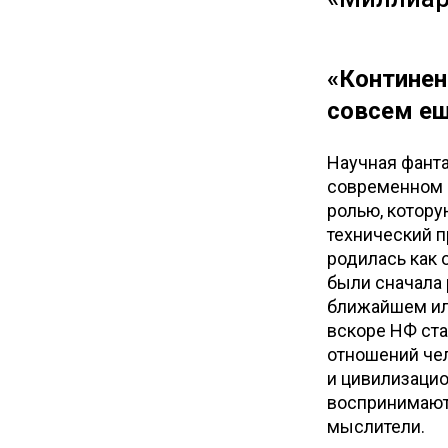
«Континен
совсем ещ
Научная фанта
современном м
ролью, котору
технический п
родилась как 
были сначала 
ближайшем ил
вскоре НФ ст
отношений чел
и цивилизацио
воспринимаютс
мыслители.