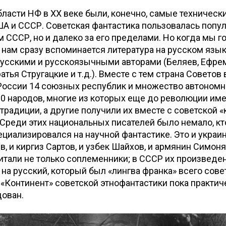
ласти НФ в ХХ веке были, конечно, самые техническ
А и СССР. Советская фантастика пользовалась попу
м СССР, но и далеко за его пределами. Но когда мы г
 нам сразу вспоминается литература на русском язык
усскими и русскоязычными авторами (Беляев, Ефрем
атья Стругацкие и т.д.). Вместе с тем страна Советов
России 14 союзных республик и множество автономн
0 народов, многие из которых еще до революции им
традиции, а другие получили их вместе с советской «
Среди этих национальных писателей было немало, кт
специализировался на научной фантастике. Это и украи
, и киргиз Сартов, и узбек Шайхов, и армянин Симонян
итали не только соплеменники; в СССР их произведе
на русский, который был «лингва франка» всего сове
 «Континент» советской этнофантастики пока практи
дован.