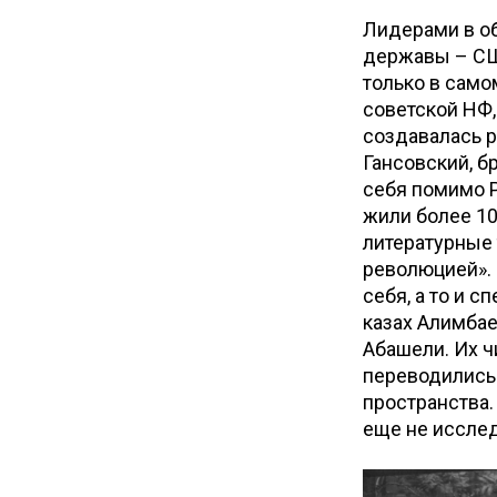
Лидерами в об
державы – СШ
только в само
советской НФ,
создавалась р
Гансовский, бр
себя помимо 
жили более 10
литературные 
революцией». 
себя, а то и 
казах Алимбаев
Абашели. Их ч
переводились 
пространства.
еще не иссле