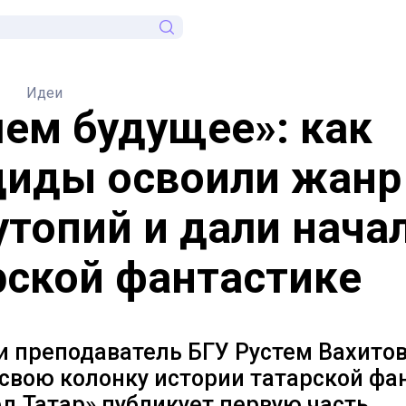
Идеи
ем будущее»: как
иды освоили жанр
утопий и дали нача
рской фантастике
и преподаватель БГУ Рустем Вахито
свою колонку истории татарской фа
.Татар» публикует первую часть.