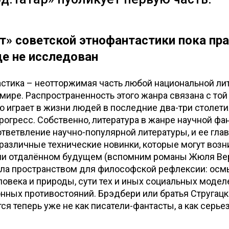
т» советской этнофантастики пока пр
е не исследован
стика – неотторжимая часть любой национальной ли
ире. Распространенность этого жанра связана с той
ю играет в жизни людей в последние два-три столети
рогресс. Собственно, литература в жанре научной фа
ответвление научно-популярной литературы, и ее гл
различные технические новинки, которые могут возн
и отдалённом будущем (вспомним романы Жюля Вер
ала пространством для философской рефлексии: ос
овека и природы, сути тех и иных социальных модел
нных противостояний. Брэдбери или братья Стругац
я теперь уже не как писатели-фантасты, а как серье