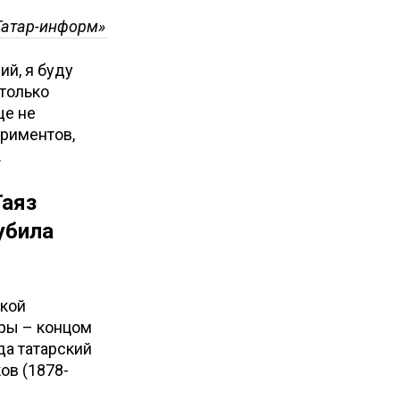
Татар-информ»
ий, я буду
только
ще не
ериментов,
.
Гаяз
убила
ской
уры – концом
да татарский
ов (1878-