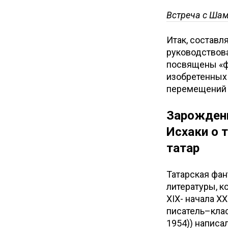
Встреча с Шам
Итак, составл
руководствов
посвящены «ф
изобретенных
перемещений в
Зарождени
Исхаки о 
татар
Татарская фан
литературы, к
XIX- начала X
писатель–клас
1954)) написа