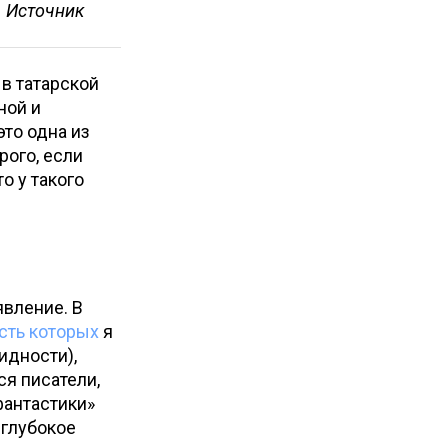
. Источник
 в татарской
ной и
это одна из
рого, если
о у такого
явление. В
сть которых
я
идности),
я писатели,
фантастики»
 глубокое