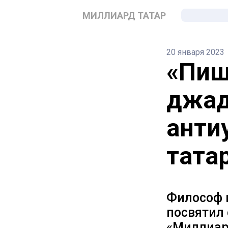
МИЛЛИАРД ТАТАР
20 января 2023
«Пиш
джад
анти
тата
Философ 
посвятил 
«Миллиард