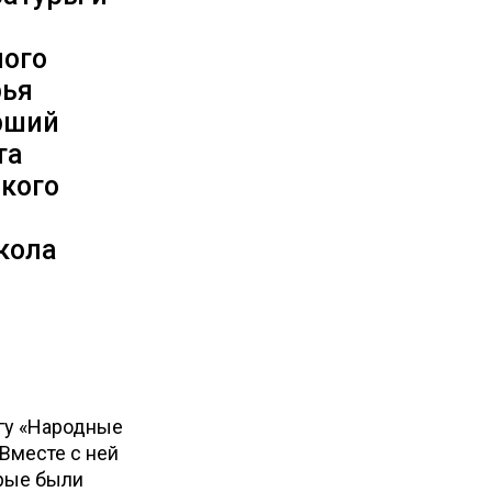
ь
ного
рья
рший
та
ского
кола
игу «Народные
Вместе с ней
орые были