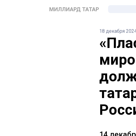
МИЛЛИАРД ТАТАР
18 декабря 202
«Пла
миро
долж
татар
Росс
14 декабр