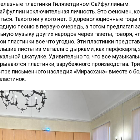
железные пластинки Гилязетдином Сайфуллиным.
айфуллин исключительная личность. Это феномен, к
ься. Такого ни у кого нет. В дореволюционные годы
одную песню в первую очередь, а потом предлагал з
ную музыку других народов через газеты, говоря, ч
вои пластинки все что угодно. Эти пластинки предста
льшие листы из металла с дырками, как перфокарта, 
альной шкатулке. Удивительно то, что все музыкаль
рываются пластинки, зарубежного производства. Три
нтре письменного наследия «Мирасханэ» вместе с б
ластинок.