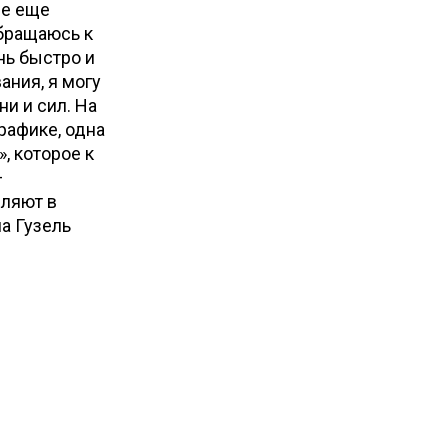
ые еще
обращаюсь к
нь быстро и
ания, я могу
ни и сил. На
рафике, одна
, которое к
—
вляют в
а Гузель