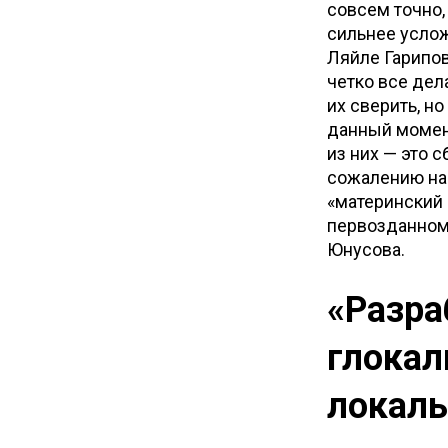
совсем точно,
сильнее услож
Ляйле Гарипов
четко все дел
их сверить, н
данный момент
из них — это с
сожалению на
«материнский 
первозданном 
Юнусова.
«Разра
глокал
локаль