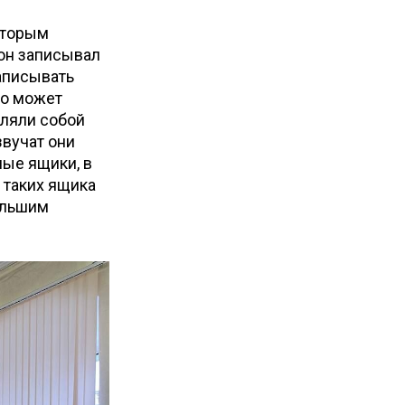
оторым
 он записывал
аписывать
то может
вляли собой
звучат они
ные ящики, в
 таких ящика
ольшим