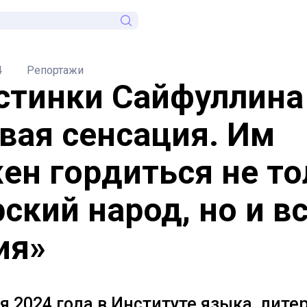
4
Репортажи
стинки Сайфуллина 
вая сенсация. Им
ен гордиться не то
ский народ, но и в
ия»
я 2024 года в Институте языка, лите