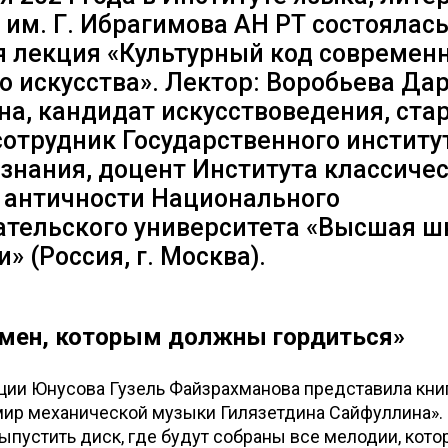
 им. Г. Ибрагимова АН РТ состоялас
я лекция «Культурный код современ
о искусства». Лектор: Воробьева Да
на, кандидат искусствоведения, ста
отрудник Государственного институ
знания, доцент Института классиче
и античности Национального
ательского университета «Высшая ш
» (Россия, г. Москва).
омен, которым должны гордиться»
кции Юнусова Гузель Файзрахманова представила кн
ир механической музыки Гилязетдина Сайфуллина». 
ыпустить диск, где будут собраны все мелодии, кот