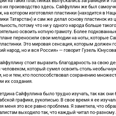
ии на таких пластинках выпускались заграницей и т
 их производство здесь. Сайфуллин же был самоучк
к, на котором изготовлял пластинки (находится в На
ики Татарстан) и сам же делал основу пластинок из ц
льность, потому что ни у одного народа больше такого
ятельно освоить нотную грамоту. Более подкованны
плане переносили свои мелодии на ноты, которые С
пластинки. Это мировая сенсация, которым должен г
кий народ, но и вся Россия» — говорит Гузель Юнусов
айфуллину стоит выразить благодарность за свою де
л человеком, который сумел освоить столь необычну
, но и тем, кто поспособствовал сохранению множес
ии их создания.
етдина Сайфуллина было трудно изучать, так как они
абской графике, рукописью. В свое время я ее изучала
я меня это все равно проблема. Я заметила, что обр
листам выходило так, что каждый читал по-разному