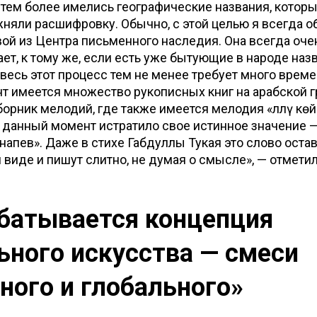
 тем более имелись географические названия, котор
няли расшифровку. Обычно, с этой целью я всегда 
ой из Центра письменного наследия. Она всегда оче
ает, к тому же, если есть уже бытующие в народе назв
о весь этот процесс тем не менее требует много време
 имеется множество рукописных книг на арабской г
борник мелодий, где также имеется мелодия «Әллү көй»
 данный момент истратило свое истинное значение 
напев». Даже в стихе Габдуллы Тукая это слово оста
виде и пишут слитно, не думая о смысле», — отметил
батывается концепция
ьного искусства — смеси
ного и глобального»