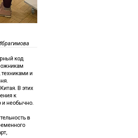
.Ибрагимова
урный код
удожникам
 техниками и
ня.
Китая. В этих
ения к
о и необычно.
тельность в
временного
рт,