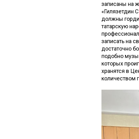
записаны на 
«Гилязетдин С
должны гордит
татарскую нар
профессиональ
записать на с
достаточно бо
подобно музык
которых проиг
хранятся в Це
количеством п