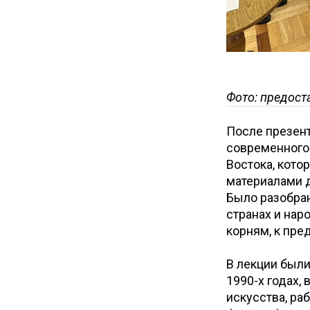
Фото: предост
После презен
современного
Востока, кото
материалами д
Было разобран
странах и нар
корням, к пре
В лекции были
1990-х годах,
искусства, ра