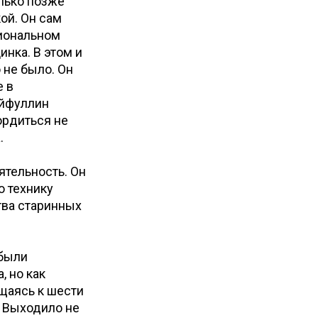
олько позже
ой. Он сам
циональном
инка. В этом и
 не было. Он
е в
айфуллин
ордиться не
а.
ятельность. Он
ю технику
тва старинных
 были
, но как
ащаясь к шести
. Выходило не