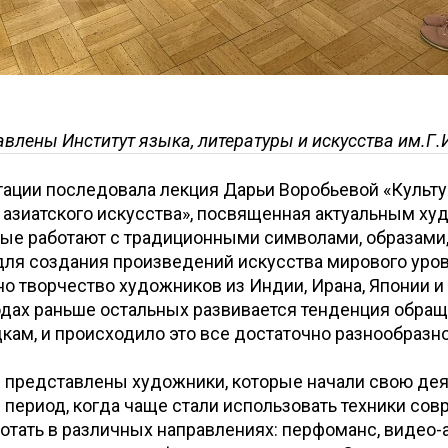
авлены Институт языка, литературы и искусства им.Г
тации последовала лекция Дарьи Воробьевой «Культ
 азиатского искусства», посвященная актуальным х
рые работают с традиционными символами, образами,
ля создания произведений искусства мирового уров
о творчество художников из Индии, Ирана, Японии и 
одах раньше остальных развивается тенденция обращ
дкам, и происходило это все достаточно разнообразн
 представлены художники, которые начали свою дея
 в период, когда чаще стали использовать техники со
ботать в различных направлениях: перфоманс, видео-а