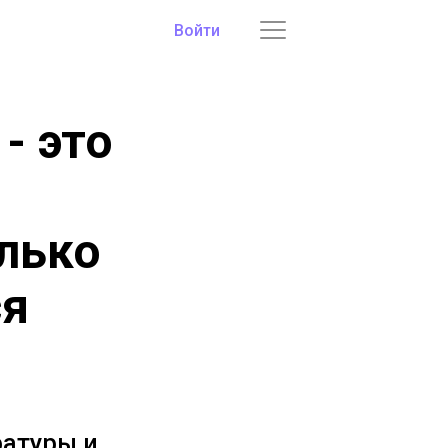
Войти
- это
лько
ся
ратуры и