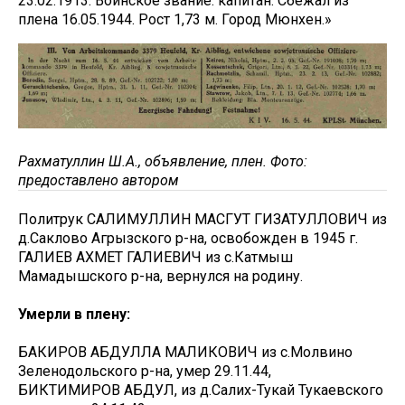
23.02.1913. Воинское звание: капитан. Сбежал из
плена 16.05.1944. Рост 1,73 м. Город Мюнхен.»
Рахматуллин Ш.А., объявление, плен. Фото:
предоставлено автором
Политрук САЛИМУЛЛИН МАСГУТ ГИЗАТУЛЛОВИЧ из
д.Саклово Агрызского р-на, освобожден в 1945 г.
ГАЛИЕВ АХМЕТ ГАЛИЕВИЧ из с.Катмыш
Мамадышского р-на, вернулся на родину.
Умерли в плену:
БАКИРОВ АБДУЛЛА МАЛИКОВИЧ из с.Молвино
Зеленодольского р-на, умер 29.11.44,
БИКТИМИРОВ АБДУЛ, из д.Салих-Тукай Тукаевского