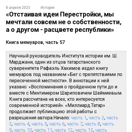
8 апреля 2023
История
«Отстаивая идеи Перестройки, мы
мечтали совсем не о собственности,
а о другом - расцвете республики»
Книга мемуаров, часть 57
Научный руководитель Института истории им. Ш.
Марджани, один из отцов татарстанского
суверенитета Рафаэль Хакимов издал книгу
мемуаров под названием «Бег с препятствиями по
пересеченной местности». В аннотации к ней
указано: «Воспоминания о пройденном пути до и
вместе с Минтимером Шариповичем Шаймиевым.
Книга рассчитана на всех, кто интересуется
современной историей». «Миллиард.Татар»
продолжает публикацию этой работы с
разрешения автора.Начало:
часть 1
,
часть 2
,
часть
3
,
часть 4
,
часть 5
,
часть 6
,
часть 7
,
часть 8
,
часть
9
,
часть 10
,
часть 11
,
часть 12
,
часть 13
,
часть