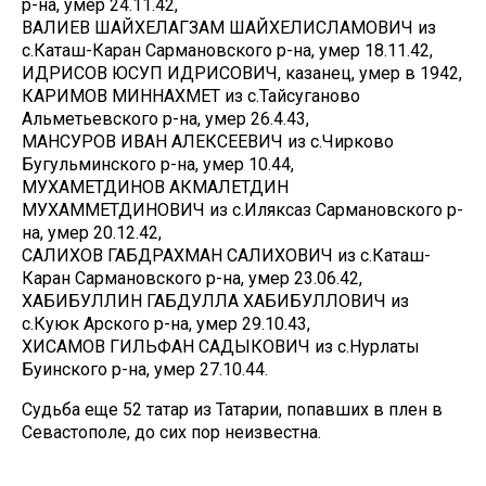
р-на, умер 24.11.42,
ВАЛИЕВ ШАЙХЕЛАГЗАМ ШАЙХЕЛИСЛАМОВИЧ из
с.Каташ-Каран Сармановского р-на, умер 18.11.42,
ИДРИСОВ ЮСУП ИДРИСОВИЧ, казанец, умер в 1942,
КАРИМОВ МИННАХМЕТ из с.Тайсуганово
Альметьевского р-на, умер 26.4.43,
МАНСУРОВ ИВАН АЛЕКСЕЕВИЧ из с.Чирково
Бугульминского р-на, умер 10.44,
МУХАМЕТДИНОВ АКМАЛЕТДИН
МУХАММЕТДИНОВИЧ из с.Иляксаз Сармановского р-
на, умер 20.12.42,
САЛИХОВ ГАБДРАХМАН САЛИХОВИЧ из с.Каташ-
Каран Сармановского р-на, умер 23.06.42,
ХАБИБУЛЛИН ГАБДУЛЛА ХАБИБУЛЛОВИЧ из
с.Куюк Арского р-на, умер 29.10.43,
ХИСАМОВ ГИЛЬФАН САДЫКОВИЧ из с.Нурлаты
Буинского р-на, умер 27.10.44.
Судьба еще 52 татар из Татарии, попавших в плен в
Севастополе, до сих пор неизвестна.