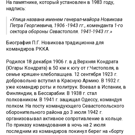
На памятнике, который установлен в 1983 году,
надпись:
«Улица названа именем генерал-майора Новикова
Петра Георгиевича, 1906 -1943 гг., коменданта 1-го
сектора обороны Севастополя. 1941-1943 гг.»
Биография П.Г. Новикова традиционна для
командиров РККА.
Родился 18 декабря 1906 г. в д.Верхняя Кондрата
(Югары Кондрата) в 50 км к югу от г.Чистополя, в
семье кряшен-хлебопашцев. 12 сентября 1923 г.
добровольно вступил в Красную Армию. В 1932 г.
уже командир роты и политрук. Воевал в Испании, в
Финляндии, в Бессарабии. В 1938 г. стал
полковником. В 1941 г. защищал Одессу, командуя
полком. На посту командующего Севастопольского
оборонительного района до 3 июля 1942 г.
организовывал активное сопротивление в кольце.
По приказу командования в ночь на 2 июля
последним из командиров покинул берег на «борту