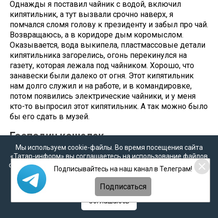
Однажды я поставил чайник с водой, включил
кипятильник, а тут вызвали срочно наверх, я
помчался сломя голову к президенту и забыл про чай.
Возвращаюсь, а в коридоре дым коромыслом.
Оказывается, вода выкипела, пластмассовые детали
кипятильника загорелись, огонь перекинулся на
газету, которая лежала под чайником. Хорошо, что
занавески были далеко от огня. Этот кипятильник
нам долго служил и на работе, и в командировке,
потом появились электрические чайники, и у меня
кто-то выпросил этот кипятильник. А так можно было
бы его сдать в музей.
Господин кошелек
Мы используем cookie-файлы. Во время посещения сайта
Когда начали закрывать крупные заводы и целые
«Татар-информ» вы соглашаетесь на использование файлов
cookie в соответствии с настоящим уведомлением, согласием
отрасли промышленности, тогда возникла угроза
Подписывайтесь на наш канал в Телеграм!
на
обработку персональных данных
,
Политикой о
всей экономике. Татарстан, пользуясь суверенными
персональных данных
и
Политикой конфиденциальности
правами, разработал свой план приватизации,
Подписаться
остановив разбазаривание на сомнительные
Соглашаюсь
ваучеры. Шаймиев считал, что надо подождать
стабилизации экономической ситуации, а