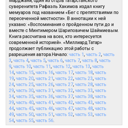
Марджани, один из отцов татарстанского
суверенитета Рафаэль Хакимов издал книгу
мемуаров под названием «Бег с препятствиями по
пересеченной местности». В аннотации к ней
указано: «Воспоминания о пройденном пути до и
вместе с Минтимером Шариповичем Шаймиевым.
Книга рассчитана на всех, кто интересуется
современной историей». «Миллиард.Татар»
продолжает публикацию этой работы с
разрешения автора.Начало:
часть 1
,
часть 2
,
часть
3
,
часть 4
,
часть 5
,
часть 6
,
часть 7
,
часть 8
,
часть
9
,
часть 10
,
часть 11
,
часть 12
,
часть 13
,
часть
14
,
часть 15
,
часть 16
,
часть 17
,
часть 18
,
часть
19
,
часть 20
,
часть 21
,
часть 22
,
часть 23
,
часть
24
,
часть 25
,
часть 26
,
часть 27
,
часть 28
,
часть
29
,
часть 30
,
часть 31
,
часть 32
,
часть 33
,
часть
34
,
часть 35
,
часть 36
,
часть 37
,
часть 38
,
часть
39
,
часть 40
,
часть 41
,
часть 42
,
часть 43
,
часть
44
,
часть 45
,
часть 46
,
часть 47
,
часть 48
,
часть
49
,
часть 50
,
часть 51
,
часть 52
,
часть 53
,
часть
54
,
часть 55
,
часть 56
.