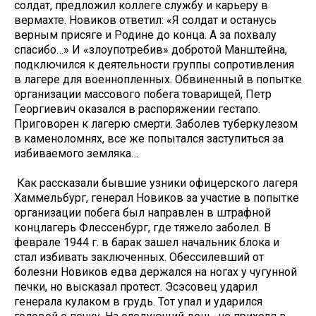
солдат, предложил коллеге службу и карьеру в
вермахте. Новиков ответил: «Я солдат и останусь
верным присяге и Родине до конца. А за похвалу
спасибо…» И «злоупотребив» добротой Манштейна,
подключился к деятельности группы сопротивления
в лагере для военнопленных. Обвиненный в попытке
организации массового побега товарищей, Петр
Георгиевич оказался в распоряжении гестапо.
Приговорен к лагерю смерти. Заболев туберкулезом
в каменоломнях, все же попытался заступиться за
избиваемого земляка…
Как рассказали бывшие узники офицерского лагеря
Хаммельбург, генерал Новиков за участие в попытке
организации побега был направлен в штрафной
концлагерь Флессенбург, где тяжело заболел. В
феврале 1944 г. в барак зашел начальник блока и
стал избивать заключенных. Обессилевший от
болезни Новиков едва держался на ногах у чугунной
печки, но высказал протест. Эсэсовец ударил
генерала кулаком в грудь. Тот упал и ударился