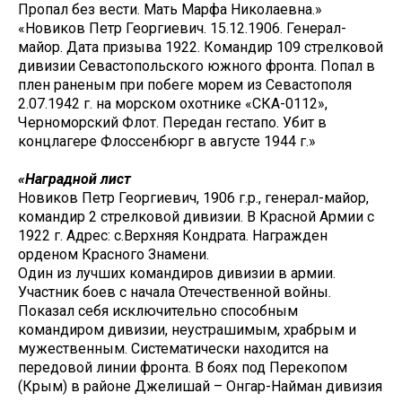
Пропал без вести. Мать Марфа Николаевна.»
«Новиков Петр Георгиевич. 15.12.1906. Генерал-
майор. Дата призыва 1922. Командир 109 стрелковой
дивизии Севастопольского южного фронта. Попал в
плен раненым при побеге морем из Севастополя
2.07.1942 г. на морском охотнике «СКА-0112»,
Черноморский Флот. Передан гестапо. Убит в
концлагере Флоссенбюрг в августе 1944 г.»
«Наградной лист
Новиков Петр Георгиевич, 1906 г.р., генерал-майор,
командир 2 стрелковой дивизии. В Красной Армии с
1922 г. Адрес: с.Верхняя Кондрата. Награжден
орденом Красного Знамени.
Один из лучших командиров дивизии в армии.
Участник боев с начала Отечественной войны.
Показал себя исключительно способным
командиром дивизии, неустрашимым, храбрым и
мужественным. Систематически находится на
передовой линии фронта. В боях под Перекопом
(Крым) в районе Джелишай – Онгар-Найман дивизия