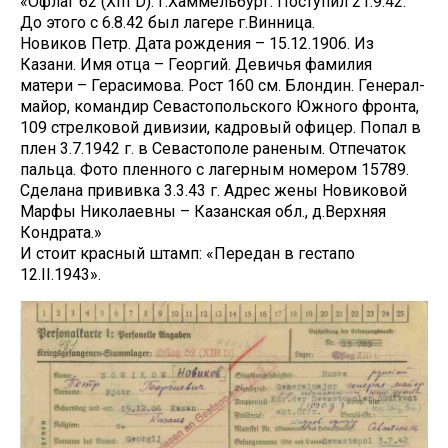
«Офлаг 62 (XIII D). г.Хаммельбург. Поступил 21.9.42.
До этого с 6.8.42 был лагере г.Винница.
Новиков Петр. Дата рождения – 15.12.1906. Из
Казани. Имя отца – Георгий. Девичья фамилия
матери – Герасимова. Рост 160 см. Блондин. Генерал-
майор, командир Севастопольского Южного фронта,
109 стрелковой дивизии, кадровый офицер. Попал в
плен 3.7.1942 г. в Севастополе раненым. Отпечаток
пальца. Фото пленного с лагерным номером 15789.
Сделана прививка 3.3.43 г. Адрес жены Новиковой
Марфы Николаевны – Казанская обл., д.Верхняя
Кондрата.»
И стоит красный штамп: «Передан в гестапо
12.II.1943».