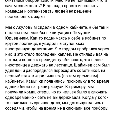
считались опорой власти. Многие не понимали, что и
зачем советовать? Ведь надо просто исполнять
команды и организовать людей на решение
поставленных задач.
Мы с Акуловым сидели в одном кабинете. Я бы так и
остался там, если бы не ситуация с Тимуром
Юрьевичем. Как-то поднимаясь к себе в кабинет по
крутой лестнице, я увидел на ступеньках
иностранную делегацию. Я с трудом пробрался через
них, и это стало последней каплей. Не откладывая на
потом, я пошел к президенту объяснять, что нельзя
иностранцев держать на лестнице. Шаймиев сам был
удивлен и распорядился пересадить советников на
первый этаж в «приличные» (по тем временам)
кабинеты. Кавычки появились, поскольку в то время
здание было на грани разрухи. К примеру, мы
получили компьютеры, но их нельзя было включать
одновременно - сеть не выдерживала. Когда у кого-
то появлялось срочное дело, мы договаривались с
соседями, чтобы на время не включали все приборы.