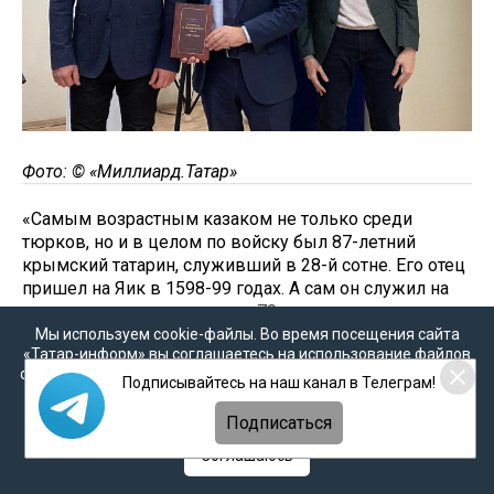
Фото: © «Миллиард.Татар»
«Самым возрастным казаком не только среди
тюрков, но и в целом по войску был 87-летний
крымский татарин, служивший в 28-й сотне. Его отец
пришел на Яик в 1598-99 годах. А сам он служил на
момент переписи в казаках 70 лет», – рассказал
Аминов.
Мы используем cookie-файлы. Во время посещения сайта
«Татар-информ» вы соглашаетесь на использование файлов
cookie в соответствии с настоящим уведомлением, согласием
Важной вехой в изучении истории Яицких мусульман
Подписывайтесь на наш канал в Телеграм!
на
обработку персональных данных
,
Политикой о
казаков послужило введение метрических книг.
персональных данных
и
Политикой конфиденциальности
Подписаться
Рустем Аминов поделился, что Оренбургское
магометанское духовное собрание направляло в
Соглашаюсь
каждый мусульманский приход по две метрические