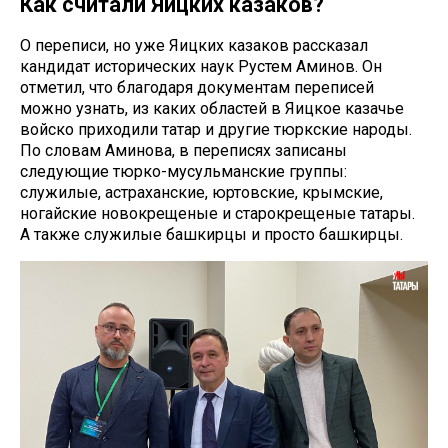
Как считали Яицких казаков?
О переписи, но уже Яицких казаков рассказал
кандидат исторических наук Рустем Аминов. Он
отметил, что благодаря документам переписей
можно узнать, из каких областей в Яицкое казачье
войско приходили татар и другие тюркские народы.
По словам Аминова, в переписях записаны
следующие тюрко-мусульманские группы:
служилые, астраханские, юртовские, крымские,
ногайские новокрещеные и старокрещеные татары.
А также служилые башкирцы и просто башкирцы.