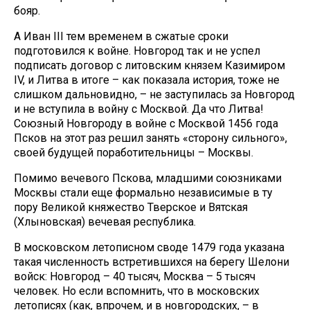
бояр.
А Иван III тем временем в сжатые сроки
подготовился к войне. Новгород так и не успел
подписать договор с литовским князем Казимиром
IV, и Литва в итоге – как показала история, тоже не
слишком дальновидно, – не заступилась за Новгород
и не вступила в войну с Москвой. Да что Литва!
Союзный Новгороду в войне с Москвой 1456 года
Псков на этот раз решил занять «сторону сильного»,
своей будущей поработительницы – Москвы.
Помимо вечевого Пскова, младшими союзниками
Москвы стали еще формально независимые в ту
пору Великой княжество Тверское и Вятская
(Хлыновская) вечевая республика.
В московском летописном своде 1479 года указана
такая численность встретившихся на берегу Шелони
войск: Новгород – 40 тысяч, Москва – 5 тысяч
человек. Но если вспомнить, что в московских
летописях (как, впрочем, и в новгородских, – в