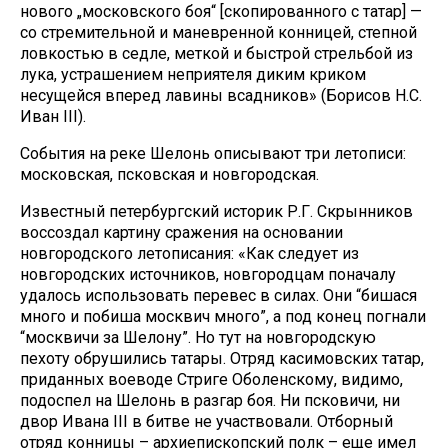
нового „московского боя“ [скопированного с татар] —
со стремительной и маневренной конницей, степной
ловкостью в седле, меткой и быстрой стрельбой из
лука, устрашением неприятеля диким криком
несущейся вперед лавины всадников» (Борисов Н.С.
Иван III).
События на реке Шелонь описывают три летописи:
московская, псковская и новгородская.
Известный петербургский историк Р.Г. Скрынников
воссоздал картину сражения на основании
новгородского летописания: «Как следует из
новгородских источников, новгородцам поначалу
удалось использовать перевес в силах. Они “бишася
много и побиша москвич много”, а под конец погнали
“москвичи за Шелону”. Но тут на новгородскую
пехоту обрушились татары. Отряд касимовских татар,
приданных воеводе Стриге Оболенскому, видимо,
подоспел на Шелонь в разгар боя. Ни псковичи, ни
двор Ивана III в битве не участвовали. Отборный
отряд конницы – архиепископский полк – еще имел