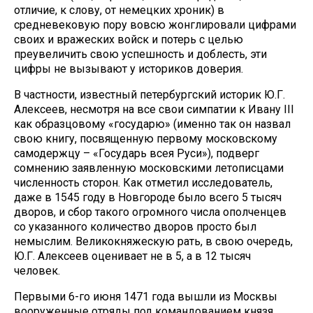
отличие, к слову, от немецких хроник) в
средневековую пору вовсю жонглировали цифрами
своих и вражеских войск и потерь с целью
преувеличить свою успешность и доблесть, эти
цифры не вызывают у историков доверия.
В частности, известный петербургский историк Ю.Г.
Алексеев, несмотря на все свои симпатии к Ивану III
как образцовому «государю» (именно так он назвал
свою книгу, посвященную первому московскому
самодержцу – «Государь всея Руси»), подверг
сомнению заявленную московскими летописцами
численность сторон. Как отметил исследователь,
даже в 1545 году в Новгороде было всего 5 тысяч
дворов, и сбор такого огромного числа ополченцев
со указанного количество дворов просто был
немыслим. Великокняжескую рать, в свою очередь,
Ю.Г. Алексеев оценивает не в 5, а в 12 тысяч
человек.
Первыми 6-го июня 1471 года вышли из Москвы
вооруженные отряды под командованием князя