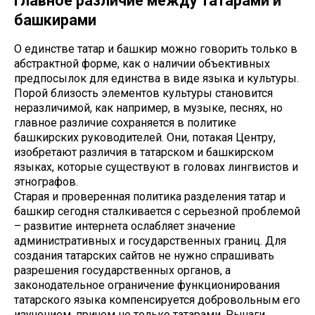
Главное различие между татарами и
башкирами
О единстве татар и башкир можно говорить только в
абстрактной форме, как о наличии объективных
предпосылок для единства в виде языка и культуры.
Порой близость элементов культуры становится
неразличимой, как например, в музыке, песнях, но
главное различие сохраняется в политике
башкирских руководителей. Они, потакая Центру,
изобретают различия в татарском и башкирском
языках, которые существуют в головах лингвистов и
этнографов.
Старая и проверенная политика разделения татар и
башкир сегодня сталкивается с серьезной проблемой
– развитие интернета ослабляет значение
административных и государственных границ. Для
создания татарских сайтов не нужно спрашивать
разрешения государственных органов, а
законодательное ограничение функционирования
татарского языка компенсируется добровольным его
изучением, причем не только татарами. Рычаги