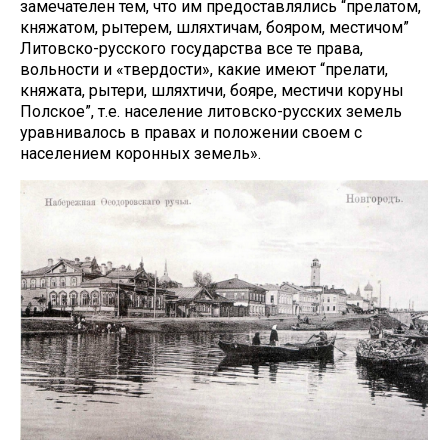
замечателен тем, что им предоставлялись “прелатом,
княжатом, рытерем, шляхтичам, бояром, местичом”
Литовско-русского государства все те права,
вольности и «твердости», какие имеют “прелати,
княжата, рытери, шляхтичи, бояре, местичи коруны
Полское”, т.е. население литовско-русских земель
уравнивалось в правах и положении своем с
населением коронных земель».