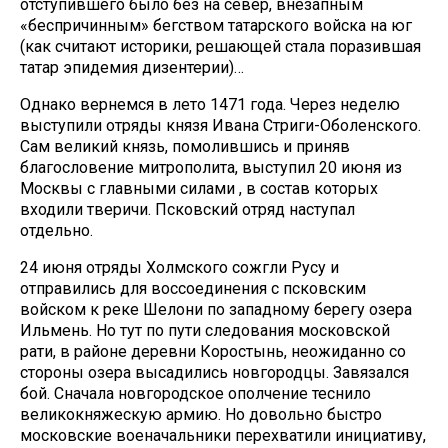
отступившего было без на север, внезапным
«беспричинным» бегством татарского войска на юг
(как считают историки, решающей стала поразившая
татар эпидемия дизентерии)…
Однако вернемся в лето 1471 года. Через неделю
выступили отряды князя Ивана Стриги-Оболенского.
Сам великий князь, помолившись и приняв
благословение митрополита, выступил 20 июня из
Москвы с главными силами , в состав которых
входили тверичи. Псковский отряд наступал
отдельно.
24 июня отряды Холмского сожгли Русу и
отправились для воссоединения с псковским
войском к реке Шелони по западному берегу озера
Ильмень. Но тут по пути следования московской
рати, в районе деревни Коростынь, неожиданно со
стороны озера высадились новгородцы. Завязался
бой. Сначала новгородское ополчение теснило
великокняжескую армию. Но довольно быстро
московские военачальники перехватили инициативу,