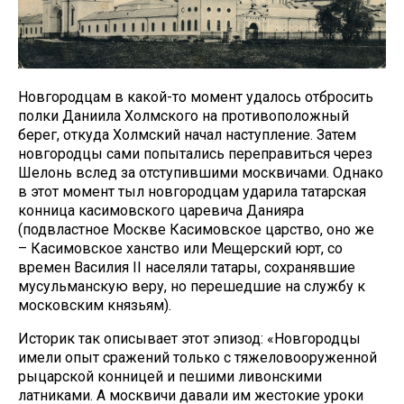
Новгородцам в какой-то момент удалось отбросить
полки Даниила Холмского на противоположный
берег, откуда Холмский начал наступление. Затем
новгородцы сами попытались переправиться через
Шелонь вслед за отступившими москвичами. Однако
в этот момент тыл новгородцам ударила татарская
конница касимовского царевича Данияра
(подвластное Москве Касимовское царство, оно же
– Касимовское ханство или Мещерский юрт, со
времен Василия II населяли татары, сохранявшие
мусульманскую веру, но перешедшие на службу к
московским князьям).
Историк так описывает этот эпизод: «Новгородцы
имели опыт сражений только с тяжеловооруженной
рыцарской конницей и пешими ливонскими
латниками. А москвичи давали им жестокие уроки