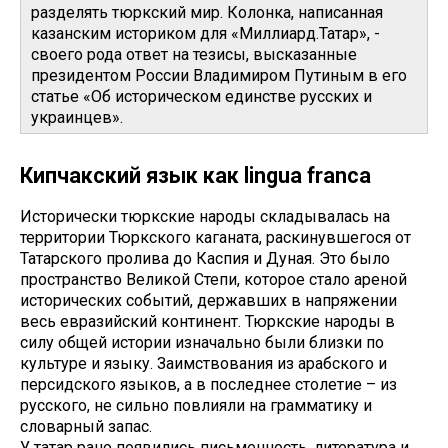
разделять тюркский мир. Колонка, написанная
казанским историком для «Миллиард.Татар», -
своего рода ответ на тезисы, высказанные
президентом России Владимиром Путиным в его
статье «Об историческом единстве русских и
украинцев».
Кипчакский язык как lingua franca
Исторически тюркские народы складывалась на
территории Тюркского каганата, раскинувшегося от
Татарского пролива до Каспия и Дуная. Это было
пространство Великой Степи, которое стало ареной
исторических событий, державших в напряжении
весь евразийский континент. Тюркские народы в
силу общей истории изначально были близки по
культуре и языку. Заимствования из арабского и
персидского языков, а в последнее столетие – из
русского, не сильно повлияли на грамматику и
словарный запас.
У татар рано появились письменность, литература и