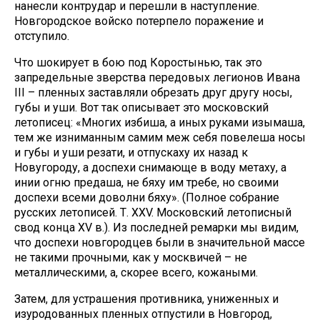
нанесли контрудар и перешли в наступление.
Новгородское войско потерпело поражение и
отступило.
Что шокирует в бою под Коростынью, так это
запредельные зверства передовых легионов Ивана
III – пленных заставляли обрезать друг другу носы,
губы и уши. Вот так описывает это московский
летописец: «Многих избиша, а иных руками изымаша,
тем же изниманным самим меж себя повелеша носы
и губы и уши резати, и отпускаху их назад к
Новугороду, а доспехи снимающе в воду метаху, а
инии огню предаша, не бяху им требе, но своими
доспехи всеми доволни бяху». (Полное собрание
русских летописей. Т. XXV. Московский летописный
свод конца XV в.). Из последней ремарки мы видим,
что доспехи новгородцев были в значительной массе
не такими прочными, как у москвичей – не
металлическими, а, скорее всего, кожаными.
Затем, для устрашения противника, униженных и
изуродованных пленных отпустили в Новгород,