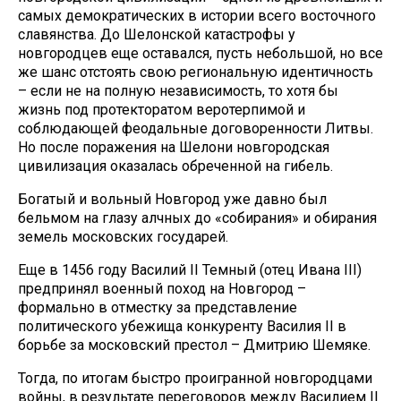
самых демократических в истории всего восточного
славянства. До Шелонской катастрофы у
новгородцев еще оставался, пусть небольшой, но все
же шанс отстоять свою региональную идентичность
– если не на полную независимость, то хотя бы
жизнь под протекторатом веротерпимой и
соблюдающей феодальные договоренности Литвы.
Но после поражения на Шелони новгородская
цивилизация оказалась обреченной на гибель.
Богатый и вольный Новгород уже давно был
бельмом на глазу алчных до «собирания» и обирания
земель московских государей.
Еще в 1456 году Василий II Темный (отец Ивана III)
предпринял военный поход на Новгород –
формально в отместку за представление
политического убежища конкуренту Василия II в
борьбе за московский престол – Дмитрию Шемяке.
Тогда, по итогам быстро проигранной новгородцами
войны, в результате переговоров между Василием II