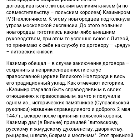
договариваться с литовским великим князем (и по
совместительству – польским королем) Казимиром
IV Ягеллончиком. К этому новгородцев подтолкнула
угроза московской экспансии. До этого вольные
новгородцы тяготились каким-либо внешним
руководством, при этом то успешно воюя с Литвой,
то принимаю к себе на службу по договору – «ряду»
– литовских князей.
Казимир обещал – в случае заключения договора –
сохранить в неприкосновенности статус
православной церкви Великого Новгорода и весь
его традиционный уклад. Как отмечают историки,
«Казимир старался быть справедливым в своих
отношениях к православным, за что и получил в
одном из… исторических памятников (Супрасльской
рукописи) название справедливого и доброго. 2 мая
1447 г., вскоре после принятия польской короны,
Казимир дал (в Вильне) привилей “литовскому,
русскому и жмудскому духовенству, дворянству,
рыцарям, шляхте, боярам и местичам”. Этот привилей