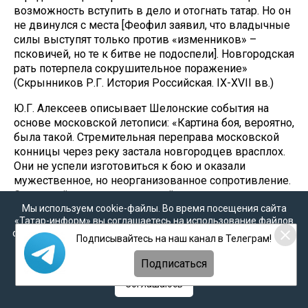
возможность вступить в дело и отогнать татар. Но он
не двинулся с места [Феофил заявил, что владычные
силы выступят только против «изменников» –
псковичей, но те к битве не подоспели]. Новгородская
рать потерпела сокрушительное поражение»
(Скрынников Р.Г. История Российская. IX-XVII вв.)
Ю.Г. Алексеев описывает Шелонские события на
основе московской летописи: «Картина боя, вероятно,
была такой. Стремительная переправа московской
конницы через реку застала новгородцев врасплох.
Они не успели изготовиться к бою и оказали
мужественное, но неорганизованное сопротивление.
Страшный для средневековой пехоты удар
Мы используем cookie-файлы. Во время посещения сайта
кавалерийской массы могли выдержать только
«Татар-информ» вы соглашаетесь на использование файлов
очень опытные и искусные воины, заранее
cookie в соответствии с настоящим уведомлением, согласием
изготовившиеся к бою» (Алексеев Ю.Г. Закат
Подписывайтесь на наш канал в Телеграм!
на
обработку персональных данных
,
Политикой о
боярской республики в Новгороде).
персональных данных
и
Политикой конфиденциальности
Подписаться
В целом московская и псковская летописи схожи, а
Соглашаюсь
новгородская отличается тем, что отмечает
временное отступление московского войска. Было