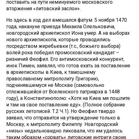
поставить на пути неминуемого московского
вторжения «литовский заслон».
Но здесь в ход дел вмешался фатум. 5 ноября 1470
года, накануне приезда Михаила Олельковича,
новгородский архиепископ Иона умер. А на выборах
нового архиепископа, которые проводились
посредством жеребьевки (т.с., божьего выбора)
волей рока победил промосковский кандидат –
ризничий Феофил. Его антимосковский конкурент,
инок Пимен, заявлял, что готов ехать за поставление
в архиепископы в Киев, к тамошнему
православному митрополиту Григорию,
подчинявшемуся не Москве (самовольно
отложившейся от Вселенского патриарха в 1448
году), а Константинополю: «Хотя на Киев мя пошлите
и там на свое поставление еду». (Полное собрание
русских летописей. Т.2 Ч.1). Но Феофил твердо
заявил, что отправится на утверждение только в
Москву, к митрополиту Филиппу. Новгородский
«низы» недальновидно ликовали, что им удалось
таким образом «сорвать» литовские интриги своих