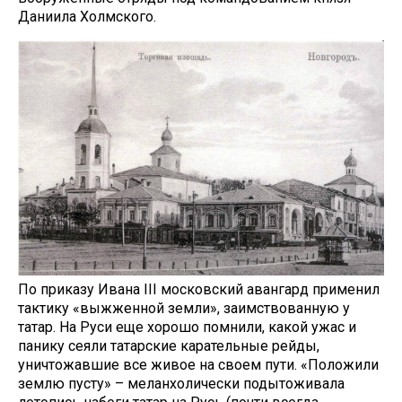
Даниила Холмского.
По приказу Ивана III московский авангард применил
тактику «выжженной земли», заимствованную у
татар. На Руси еще хорошо помнили, какой ужас и
панику сеяли татарские карательные рейды,
уничтожавшие все живое на своем пути. «Положили
землю пусту» – меланхолически подытоживала