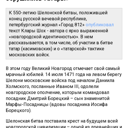
К 550-летию Шелонской битвы, положившей
конец русской вечевой республике,
петербургский журнал «Город 812»
опубликовал
текст Клары Шох - автора с ярко выраженной
«новгородской идентичностью». В нем
рассказывается, в том числе, об участии в битве
татар (касимовских) и о «татарской» тактике
московских войск.
В этом году Великий Новгород отмечает свой самый
мрачный юбилей. 14 июля 1471 года на левом берегу
Шелони московские войска под началом Даниила
Холмского, посланные Иваном III, одолели
новгородское ополчение, которым командовал
посадник Дмитрий Борецкий – сын знаменитой
Марфы-Посадницы (вдовы посадника Иосифа
Борецкого).
Шелонская битва поставила крест на будущем всей
новгородской цивилизации – одной из древнейших и