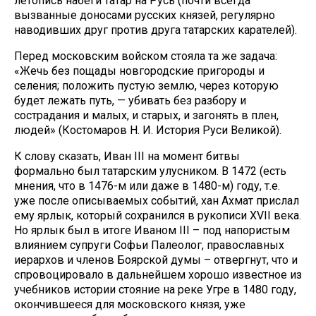
летопись набеги татар на Русь (почти всегда
вызванные доносами русских князей, регулярно
наводивших друг против друга татарских карателей).
Перед московским войском стояла та же задача:
«Жечь без пощады новгородские пригороды и
селения; положить пустую землю, через которую
будет лежать путь, — убивать без разбору и
сострадания и малых, и старых, и загонять в плен,
людей» (Костомаров Н. И. История Руси Великой).
К слову сказать, Иван III на момент битвы
формально был татарским улусником. В 1472 (есть
мнения, что в 1476-м или даже в 1480-м) году, т.е.
уже после описываемых событий, хан Ахмат прислал
ему ярлык, который сохранился в рукописи XVII века.
Но ярлык был в итоге Иваном III – под напористым
влиянием супруги Софьи Палеолог, православных
иерархов и членов Боярской думы – отвергнут, что и
спровоцировало в дальнейшем хорошо известное из
учебников истории стояние на реке Угре в 1480 году,
окончившееся для московского князя, уже