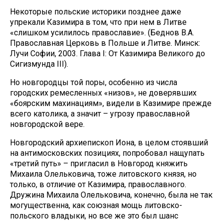
Некоторые польские историки позднее даже
упрекали Казимира в том, что при нем в Литве
«слишком усилилось православие». (Беднов В.А.
Православная Церковь в Польше и Литве. Минск:
Лучи Софии, 2003. Глава I: От Казимира Великого до
Сигизмунда III).
Но новгородцы той поры, особенно из числа
городских ремесленных «низов», не доверявших
«боярским махинациям», видели в Казимире прежде
всего католика, а значит – угрозу православной
новгородской вере.
Новгородский архиепископ Иона, в целом стоявший
на антимосковских позициях, попробовал нащупать
«третий путь» – пригласил в Новгород княжить
Михаила Олельковича, тоже литовского князя, но
только, в отличие от Казимира, православного.
Дружина Михаила Олельковича, конечно, была не так
могущественна, как союзная мощь литовско-
польского владыки, но все же это был шанс