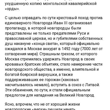
ухудшенную копию монгольской кавалерийской
«орды».
С целью оправдать по сути крестовый поход против
единоверного Новгорода Иван III организовал
пропаганду, в которой новгородцы были
представлены не только предателями Руси и
православной церкви, но и губителями собственных
душ накануне «конца света», который официально
ожидался в Москве аккурат в 1492 году (7000 лет от
сотворения мира). Страшным грехом, от которого
Москва стремилась удержать Новгород в своих
кровавых братских объятиях, стало намерение части
новгородского общества, а именно, влиятельной и
богатой боярской верхушки, а также
поддерживавших ее горожан (каковых
насчитывалось немало), вступить в союз с Литвой.
Эти обвинения, по сути, и стали официальным
предлогом для нападения на Великий Новгород.
Ясно, впрочем, что не от хорошей жизни
новгородские «верхи» решили начать