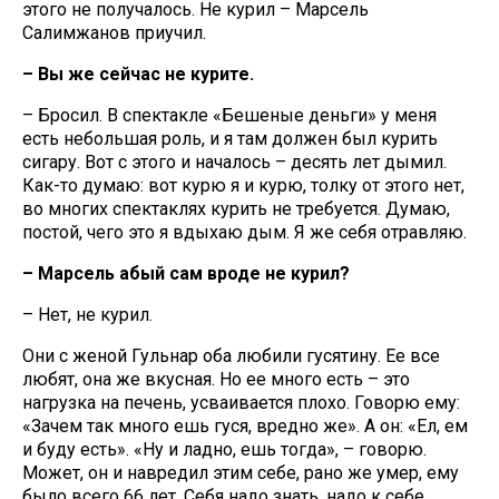
этого не получалось. Не курил – Марсель
Салимжанов приучил.
– Вы же сейчас не курите.
– Бросил. В спектакле «Бешеные деньги» у меня
есть небольшая роль, и я там должен был курить
сигару. Вот с этого и началось – десять лет дымил.
Как-то думаю: вот курю я и курю, толку от этого нет,
во многих спектаклях курить не требуется. Думаю,
постой, чего это я вдыхаю дым. Я же себя отравляю.
– Марсель абый сам вроде не курил?
– Нет, не курил.
Они с женой Гульнар оба любили гусятину. Ее все
любят, она же вкусная. Но ее много есть – это
нагрузка на печень, усваивается плохо. Говорю ему:
«Зачем так много ешь гуся, вредно же». А он: «Ел, ем
и буду есть». «Ну и ладно, ешь тогда», – говорю.
Может, он и навредил этим себе, рано же умер, ему
было всего 66 лет. Себя надо знать, надо к себе