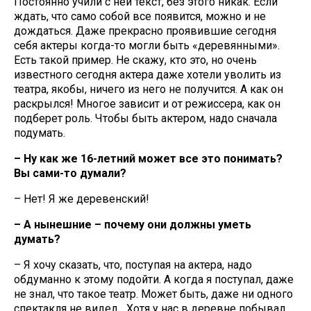
Постоянно учили с ней текст, без этого никак. Если
ждать, что само собой все появится, можно и не
дождаться. Даже прекрасно проявившие сегодня
себя актеры когда-то могли быть «деревянными».
Есть такой пример. Не скажу, кто это, но очень
известного сегодня актера даже хотели уволить из
театра, якобы, ничего из него не получится. А как он
раскрылся! Многое зависит и от режиссера, как он
подберет роль. Чтобы быть актером, надо сначала
подумать.
– Ну как же 16-летний может все это понимать?
Вы сами-то думали?
– Нет! Я же деревенский!
– А нынешние – почему они должны уметь
думать?
– Я хочу сказать, что, поступая на актера, надо
обдуманно к этому подойти. А когда я поступал, даже
не знал, что такое театр. Может быть, даже ни одного
спектакля не видел... Хотя у нас в деревне побывал