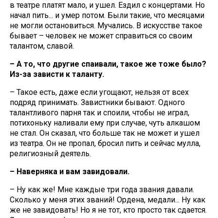
в театре платят мало, и ушел. Ездил с концертами. Но
начал пить... и умер потом. Были такие, что месяцами
не могли остановиться. Мучались. В искусстве такое
бывает – человек не может справиться со своим
талантом, славой.
– А то, что другие спаивали, такое же тоже было?
Из-за зависти к таланту.
– Такое есть, даже если угощают, нельзя от всех
подряд принимать. Завистники бывают. Одного
талантливого парня так и споили, чтобы не играл,
потихоньку наливали ему при случае, чуть алкашом
не стал. Он сказал, что больше так не может и ушел
из театра. Он не пропал, бросил пить и сейчас мулла,
религиозный деятель.
– Наверняка и вам завидовали.
– Ну как же! Мне каждые три года звания давали.
Сколько у меня этих званий! Ордена, медали... Ну как
же не завидовать! Но я не тот, кто просто так сдается.