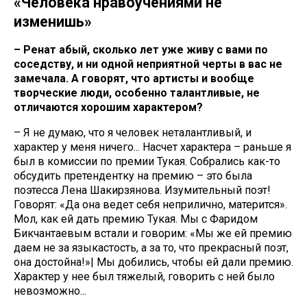
«Человека нравоучениями не
изменишь»
– Ренат абый, сколько лет уже живу с вами по
соседству, и ни одной неприятной черты в вас не
замечала. А говорят, что артисты и вообще
творческие люди, особенно талантливые, не
отличаются хорошим характером?
– Я не думаю, что я человек неталантливый, и
характер у меня ничего... Насчет характера – раньше я
был в комиссии по премии Тукая. Собрались как-то
обсудить претендентку на премию – это была
поэтесса Лена Шакирзянова. Изумительный поэт!
Говорят: «Да она ведет себя неприлично, матерится».
Мол, как ей дать премию Тукая. Мы с Фаридом
Бикчантаевым встали и говорим: «Мы же ей премию
даем не за языкастость, а за то, что прекрасный поэт,
она достойна!»| Мы добились, чтобы ей дали премию.
Характер у нее был тяжелый, говорить с ней было
невозможно...