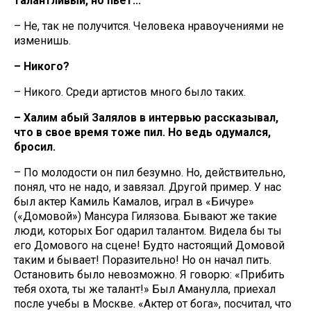
талантливый, но пьет...
– Не, так не получится. Человека нравоучениями не
изменишь.
– Никого?
– Никого. Среди артистов много было таких.
– Халим абый Залялов в интервью рассказывал,
что в свое время тоже пил. Но ведь одумался,
бросил.
– По молодости он пил безумно. Но, действительно,
понял, что не надо, и завязал. Другой пример. У нас
был актер Камиль Камалов, играл в «Бичуре»
(«Домовой») Мансура Гилязова. Бывают же такие
люди, которых Бог одарил талантом. Видела бы ты
его Домового на сцене! Будто настоящий Домовой
таким и бывает! Поразительно! Но он начал пить.
Остановить было невозможно. Я говорю: «Прибить
тебя охота, ты же талант!» Был Аманулла, приехал
после учебы в Москве. «Актер от бога», посчитал, что