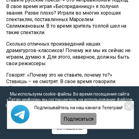
В свое время играя «Бесприданницу» я получил
звания. Разве плохо? Играли во многих хороших
спектаклях, поставленных Марселем
Салимжановым. В то время зритель толпой шел на
такие спектакли.
Сколько отличных произведений наших
драматургов-классиков! Почему же мы их сейчас не
играем, думаю я. Для этого, наверное, должны быть
свои режиссеры.
Говорят: «Почему это не ставите, почему то?»
Ставишь – не смотрят. В свое время говорили:
«Почему Идегея не ставите?» Юнус Сафиуллин
Мы используем cookie-файлы. Во время посещения сайта
написал пьесу, Марсель Салимзянов поставил. Я
«Татар-информ» вы соглашаетесь на использование файлов
играл Идегея. Но зритель ходил плохо. Неплохой это
cookie в соответствии с настоящим уведомлением, согласием
был спектакль... сильный был.. но люди же не ходили.
Подписывайтесь на наш канал в Телеграм!
на
обработку персональных данных
,
Политикой о
персональных данных
и
Политикой конфиденциальности
Подписаться
– Что же с этим зрителем делать?
Соглашаюсь
– Не знаю. Не совсем понятны им эти спектакли? Не
хотят? Привыкли слушать трехкопеечные концерты?