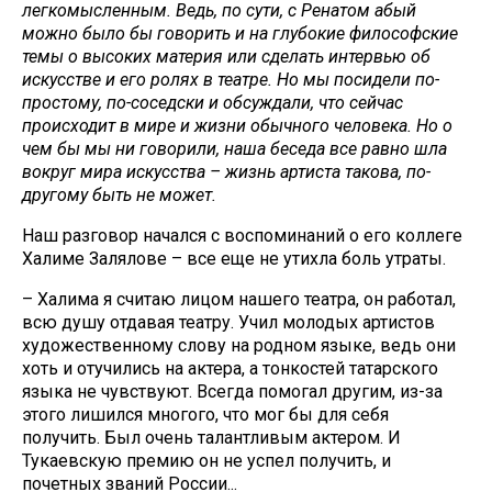
легкомысленным. Ведь, по сути, с Ренатом абый
можно было бы говорить и на глубокие философские
темы о высоких материя или сделать интервью об
искусстве и его ролях в театре. Но мы посидели по-
простому, по-соседски и обсуждали, что сейчас
происходит в мире и жизни обычного человека. Но о
чем бы мы ни говорили, наша беседа все равно шла
вокруг мира искусства – жизнь артиста такова, по-
другому быть не может.
Наш разговор начался с воспоминаний о его коллеге
Халиме Залялове – все еще не утихла боль утраты.
– Халима я считаю лицом нашего театра, он работал,
всю душу отдавая театру. Учил молодых артистов
художественному слову на родном языке, ведь они
хоть и отучились на актера, а тонкостей татарского
языка не чувствуют. Всегда помогал другим, из-за
этого лишился многого, что мог бы для себя
получить. Был очень талантливым актером. И
Тукаевскую премию он не успел получить, и
почетных званий России...