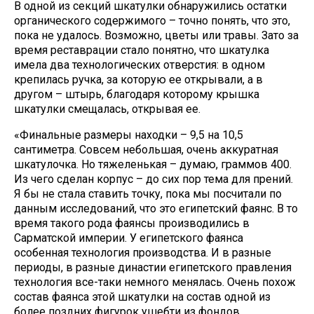
В одной из секций шкатулки обнаружились остатки
органического содержимого – точно понять, что это,
пока не удалось. Возможно, цветы или травы. Зато за
время реставрации стало понятно, что шкатулка
имела два технологических отверстия: в одном
крепилась ручка, за которую ее открывали, а в
другом – штырь, благодаря которому крышка
шкатулки смещалась, открывая ее.
«Финальные размеры находки – 9,5 на 10,5
сантиметра. Совсем небольшая, очень аккуратная
шкатулочка. Но тяжеленькая – думаю, граммов 400.
Из чего сделан корпус – до сих пор тема для прений.
Я бы не стала ставить точку, пока мы посчитали по
данным исследований, что это египетский фаянс. В то
время такого рода фаянсы производились в
Сарматской империи. У египетского фаянса
особенная технология производства. И в разные
периоды, в разные династии египетского правления
технология все-таки немного менялась. Очень похож
состав фаянса этой шкатулки на состав одной из
более поздних фигурок ушебти из фондов