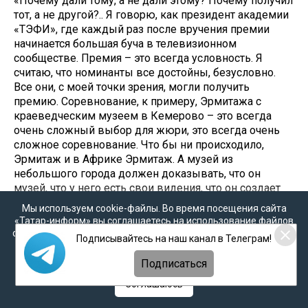
«Почему дали тому, а не дали этому? Почему получил
тот, а не другой?.. Я говорю, как президент академии
«ТЭФИ», где каждый раз после вручения премии
начинается большая буча в телевизионном
сообществе. Премия – это всегда условность. Я
считаю, что номинанты все достойны, безусловно.
Все они, с моей точки зрения, могли получить
премию. Соревнование, к примеру, Эрмитажа с
краеведческим музеем в Кемерово – это всегда
очень сложный выбор для жюри, это всегда очень
сложное соревнование. Что бы ни происходило,
Эрмитаж и в Африке Эрмитаж. А музей из
небольшого города должен доказывать, что он
музей, что у него есть свои видения, что он создает
собственную коллекцию… Так «ТЭФИ» в какой-то
Мы используем cookie-файлы. Во время посещения сайта
момент разделилось, и теперь у нас есть
«Татар-информ» вы соглашаетесь на использование файлов
«ТЭФИ.Регион» и «ТЭФИ» федеральных каналов –
cookie в соответствии с настоящим уведомлением, согласием
Подписывайтесь на наш канал в Телеграм!
потому что разные возможности, разная логика. Так
на
обработку персональных данных
,
Политикой о
персональных данных
и
Политикой конфиденциальности
что все прекрасно: те, кто получил премию, –
Подписаться
достойны, но были еще и другие достойные люди», –
Соглашаюсь
поделился своим мнением об итогах премии на
встрече с журналистами, приглашенными конкурсом