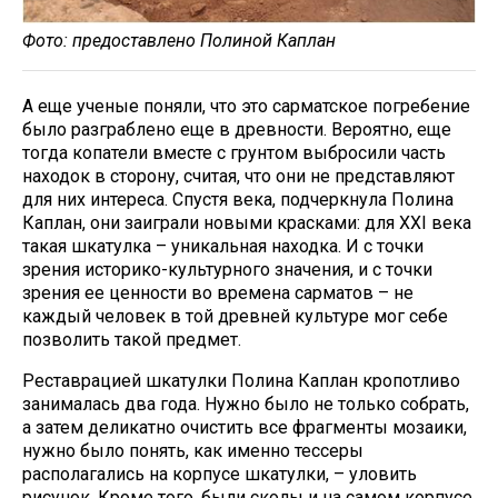
Фото: предоставлено Полиной Каплан
А еще ученые поняли, что это сарматское погребение
было разграблено еще в древности. Вероятно, еще
тогда копатели вместе с грунтом выбросили часть
находок в сторону, считая, что они не представляют
для них интереса. Спустя века, подчеркнула Полина
Каплан, они заиграли новыми красками: для XXI века
такая шкатулка – уникальная находка. И с точки
зрения историко-культурного значения, и с точки
зрения ее ценности во времена сарматов – не
каждый человек в той древней культуре мог себе
позволить такой предмет.
Реставрацией шкатулки Полина Каплан кропотливо
занималась два года. Нужно было не только собрать,
а затем деликатно очистить все фрагменты мозаики,
нужно было понять, как именно тессеры
располагались на корпусе шкатулки, – уловить
рисунок. Кроме того, были сколы и на самом корпусе,