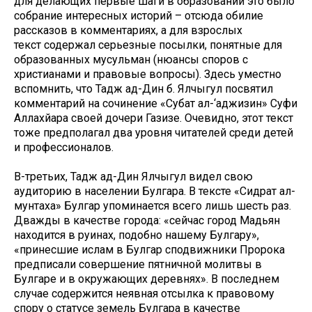
для делающих первые шаги в образовании это было
собрание интересных историй – отсюда обилие
рассказов в комментариях, а для взрослых
текст содержал серьезные посылки, понятные для
образованных мусульман (нюансы споров с
христианами и правовые вопросы). Здесь уместно
вспомнить, что Тадж ад-Дин б. Ялчыгул посвятил
комментарий на сочинение «Субат ал-‘аджизин» Суфи
Аллахйара своей дочери Газизе. Очевидно, этот текст
тоже предполагал два уровня читателей среди детей
и профессионалов.
В-третьих, Тадж ад-Дин Ялчыгул видел свою
аудиторию в населении Булгара. В тексте «Сидрат ал-
мунтаха» Булгар упоминается всего лишь шесть раз.
Дважды в качестве города: «сейчас город Мадьян
находится в руинах, подобно нашему Булгару»,
«принесшие ислам в Булгар сподвижники Пророка
предписали совершение пятничной молитвы в
Булгаре и в окружающих деревнях». В последнем
случае содержится неявная отсылка к правовому
спору о статусе земель Булгара в качестве