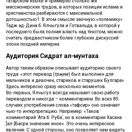
татарском языке и примерно столько же
миссионерских трудов, в которых позиции ислама и
христианства разбираются с максимальной
дотошностью1. В этом смысле заочную «полемику»
Тадж ад-Дина б. Ялчыгула и Готвальда, в которой у
последнего была полная власть над текстом, можно
считать предвестником более глубоких дискуссий
эпохи поздней империи.
Аудитория Сидрат ал-мунтаха
Автор таким образом описывает аудиторию своего
труда: «этот перевод (
тәрҗемә
) был выполнен для
мальчиков и девочек, стариков и старушек Булгара».
Здесь интересно сразу несколько моментов.
Во-первых, Ялчыгул всегда называет свою работу
переводом и никогда – комментарием. Во всех 85
случаях употребления слова «тафсир» оно означает
чью-то интерпретацию. Например: «Таков
комментарий ‘Ата б. Руба‘, но в комментарии Хасана
[ал-]Басри значение иное». Это очень интересное
явление. С одной стороны, оно позволяет нам видеть