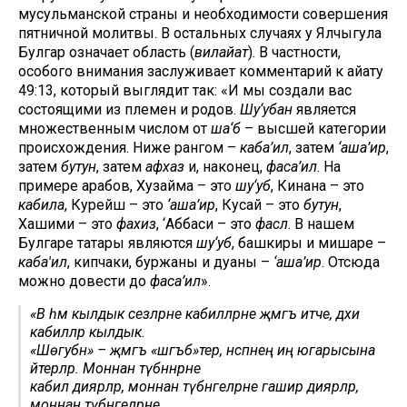
мусульманской страны и необходимости совершения
пятничной молитвы. В остальных случаях у Ялчыгула
Булгар означает область (
вилайат
). В частности,
особого внимания заслуживает комментарий к айату
49:13, который выглядит так: «И мы создали вас
состоящими из племен и родов.
Шу‘убан
является
множественным числом от
ша‘б
– высшей категории
происхождения. Ниже рангом –
каба’ил
, затем
‘аша’ир
,
затем
бутун
, затем
афхаз
и, наконец,
фаса’ил
. На
примере арабов, Хузайма – это
шу‘уб
, Кинана – это
кабила
, Курейш – это
‘аша’ир
, Кусай – это
бутун
,
Хашими – это
фахиз
, ‘Аббаси – это
фасл
. В нашем
Булгаре татары являются
шу‘уб
, башкиры и мишаре –
каба'ил
, кипчаки, буржаны и дуаны –
‘аша’ир
. Отсюда
можно довести до
фаса’ил
».
«Вә һәм кылдык сезләрне кабиләләрне җәмгъ итәче, дәхи
кабиләләр кылдык.
«Шөгубән» – җәмгъ «шәгъб»тер, нәсәпнең иң югарысына
әйтерләр. Моннан түбәннәрне
кабәил диярләр, моннан түбәнгеләрне гашәир диярләр,
моннан түбәнгеләрне