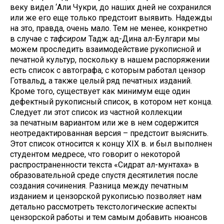
веку видел ‘Али Чукри, до наших дней не сохранился
или же его еще только предстоит выявить. Надежды
на это, правда, очень мало. Тем не менее, конкретно
в случае с
тафсиром
Тадж ад-Дина ал-Булгари мы
можем проследить взаимодействие рукописной и
печатной культур, поскольку в нашем распоряжении
есть список с автографа, с которым работал цензор
Готвальд, а также целый ряд печатных изданий.
Кроме того, существует как минимум еще один
дефектный рукописный список, в котором нет конца.
Следует ли этот список из частной коллекции
за печатным вариантом или же в нем содержится
неотредактированная версия – предстоит выяснить.
Этот список относится к концу XIX в. и был выполнен
студентом медресе, что говорит о некоторой
распространенности текста «Сидрат ал-мунтаха» в
образовательной среде спустя десятилетия после
создания сочинения. Разница между печатным
изданием и цензорской рукописью позволяет нам
детально рассмотреть текстологические аспекты
цензорской работы и тем самым добавить нюансов