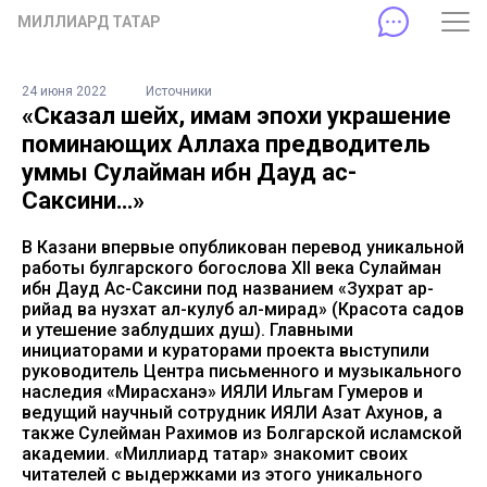
МИЛЛИАРД ТАТАР
24 июня 2022
Источники
«Сказал шейх, имам эпохи украшение
поминающих Аллаха предводитель
уммы Сулайман ибн Дауд ас-
Саксини…»
В Казани впервые опубликован перевод уникальной
работы булгарского богослова XII века Сулайман
ибн Дауд Ас-Саксини под названием «Зухрат ар-
рийад ва нузхат ал-кулуб ал-мирад» (Красота садов
и утешение заблудших душ). Главными
инициаторами и кураторами проекта выступили
руководитель Центра письменного и музыкального
наследия «Мирасханэ» ИЯЛИ Ильгам Гумеров и
ведущий научный сотрудник ИЯЛИ Азат Ахунов, а
также Сулейман Рахимов из Болгарской исламской
академии. «Миллиард татар» знакомит своих
читателей с выдержками из этого уникального