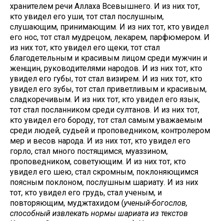
хранителем речи Аллаха Всевышнего. И из них тот,
кто увидел его уши, тот стал послушным,
слушающим, принимающим. И из них тот, кто увидел
его нос, тот стал мудрецом, лекарем, парфюмером. И
из них тот, кто увидел его щеки, тот стал
благодетельным и красивым лицом среди мужчин и
женщин, руководителями народов. И из них тот, кто
увидел его губы, тот стал визирем. И из них тот, кто
увидел его зубы, тот стал приветливым и красивым,
сладкоречивым. И из них тот, кто увидел его язык,
тот стал посланником среди султанов. И из них тот,
кто увидел его бороду, тот стал самым уважаемым
среди людей, судьей и проповедником, контролером
мер и весов народа. И из них тот, кто увидел его
горло, стал много постящимся, муаззином,
проповедником, советующим. И из них тот, кто
увидел его шею, стал скромным, поклоняющимся
поясным поклоном, послушным шариату. И из них
тот, кто увидел его грудь, стал ученым, и
повторяющим, муджтахидом (
ученый-богослов,
способный извлекать нормы шариата из текстов