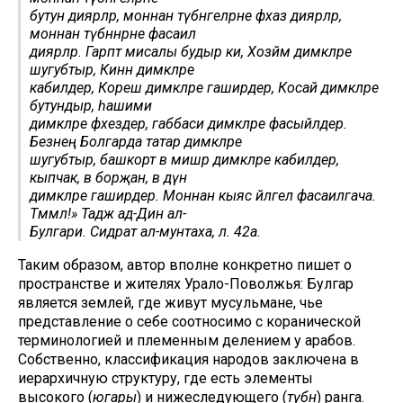
бутун диярләр, моннан түбәнгеләрне әфхаз диярләр,
моннан түбәннәрне фасаил
диярләр. Гарәптә мисалы будыр ки, Хозәймә димәкләре
шугубтыр, Кинәнә димәкләре
кабиләдер, Корәеш димәкләре гашәирдер, Косай димәкләре
бутундыр, һашими
димәкләре фәхездер, габбаси димәкләре фасыйләдер.
Безнең Болгарда татар димәкләре
шугубтыр, башкорт вә мишәр димәкләре кабәилдер,
кыпчак, вә борҗан, вә дүән
димәкләре гашәирдер. Моннан кыяс әйләгел фасаилгача.
Тәәммәл!» Тадж ад-Дин ал-
Булгари. Сидрат ал-мунтаха, л. 42а.
Таким образом, автор вполне конкретно пишет о
пространстве и жителях Урало-Поволжья: Булгар
является землей, где живут мусульмане, чье
представление о себе соотносимо с коранической
терминологией и племенным делением у арабов.
Собственно, классификация народов заключена в
иерархичную структуру, где есть элементы
высокого (
югары
) и нижеследующего (
түбән
) ранга.