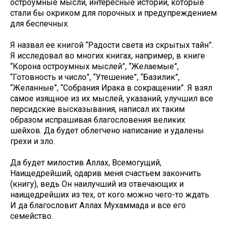
остроумные мысли, интересные истории, которые
стали бы окриком для порочных и предупреждением
для беспечных.
Я назвал ее книгой “Радости света из скрытых тайн”.
Я исследовал во многих книгах, например, в книге
“Корона остроумных мыслей”, “Желаемые”,
“Готовность и число”, “Утешение”, “Базилик”,
“Желанные”, “Собрания Ирака в сокращении”. Я взял
самое изящное из их мыслей, указаний, улучшил все
персидские высказывания, написал их таким
образом испрашивая благословения великих
шейхов. Да будет облегчено написание и удалены
грехи и зло.
Да будет милостив Аллах, Всемогущий,
Наищедрейший, одарив меня счастьем закончить
(книгу), ведь Он наилучший из отвечающих и
наищедрейших из тех, от кого можно чего-то ждать.
И да благословит Аллах Мухаммада и все его
семейство.