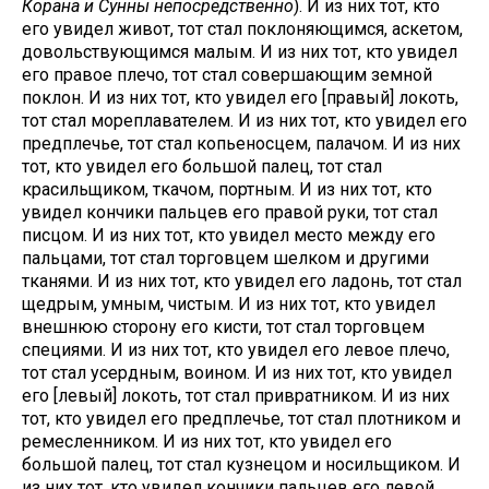
Корана и Сунны непосредственно
). И из них тот, кто
его увидел живот, тот стал поклоняющимся, аскетом,
довольствующимся малым. И из них тот, кто увидел
его правое плечо, тот стал совершающим земной
поклон. И из них тот, кто увидел его [правый] локоть,
тот стал мореплавателем. И из них тот, кто увидел его
предплечье, тот стал копьеносцем, палачом. И из них
тот, кто увидел его большой палец, тот стал
красильщиком, ткачом, портным. И из них тот, кто
увидел кончики пальцев его правой руки, тот стал
писцом. И из них тот, кто увидел место между его
пальцами, тот стал торговцем шелком и другими
тканями. И из них тот, кто увидел его ладонь, тот стал
щедрым, умным, чистым. И из них тот, кто увидел
внешнюю сторону его кисти, тот стал торговцем
специями. И из них тот, кто увидел его левое плечо,
тот стал усердным, воином. И из них тот, кто увидел
его [левый] локоть, тот стал привратником. И из них
тот, кто увидел его предплечье, тот стал плотником и
ремесленником. И из них тот, кто увидел его
большой палец, тот стал кузнецом и носильщиком. И
из них тот, кто увидел кончики пальцев его левой