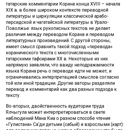
татарские комментарии Корана конца XVIII – начала
XIX в. в более широком контексте переводной
литературы и циркуляции классической арабо-
персидской и чагатайской литературы в Урало-
Поволжье: язык рукописных текстов не делает
различия между переводом Корана и переводом
литературных произведений. С другой стороны,
имеет смысл сравнить такой подход «перевода»
коранического текста с многочисленными
татарскими
тафсирами
XX в. Некоторые из них
напрямую заявляли, что ввиду неподражаемости
языка Корана речь о переводе идти не может, и
ограничивались интерпретацией смыслов согласно
той или иной традиции. Другие авторы разделяли
перевод и комментарий как два разных подхода к
тексту.
Во-вторых, двойственность аудитории труда
Ялчыгула может интерпретироваться в свете
наблюдений Мана Киа о разном способе чтения
«Гулистана» Са‘ди детьми (
сабый
) и взрослыми (
карт
):