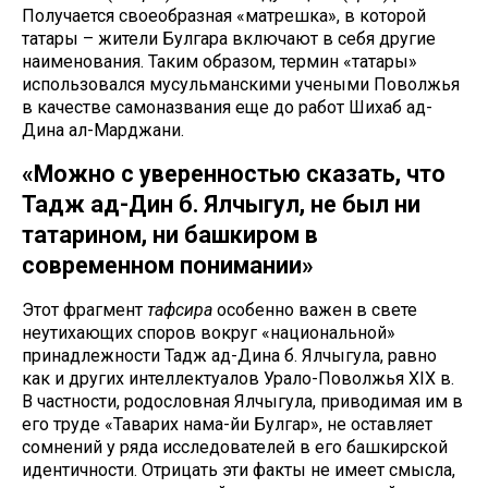
Получается своеобразная «матрешка», в которой
татары – жители Булгара включают в себя другие
наименования. Таким образом, термин «татары»
использовался мусульманскими учеными Поволжья
в качестве самоназвания еще до работ Шихаб ад-
Дина ал-Марджани.
«Можно с уверенностью сказать, что
Тадж ад-Дин б. Ялчыгул, не был ни
татарином, ни башкиром в
современном понимании»
Этот фрагмент
тафсира
особенно важен в свете
неутихающих споров вокруг «национальной»
принадлежности Тадж ад-Дина б. Ялчыгула, равно
как и других интеллектуалов Урало-Поволжья XIX в.
В частности, родословная Ялчыгула, приводимая им в
его труде «Таварих нама-йи Булгар», не оставляет
сомнений у ряда исследователей в его башкирской
идентичности. Отрицать эти факты не имеет смысла,