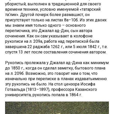
убористый, выполнен в традиционной для своего
времени технике, условно именуемой «татарский
та‘лик
». Другой почерк более размашист, он
присутствует только на листах 8а–10б. Из этих двоих
мы знаем имя только одного – основного
переписчика, это Джалал ад-Дин, сын автора
сочинения. Как он сам указывает в колофоне
рукописи на л. 209а, работа над перепиской была
завершена 22 раджаба 1262 г., или 5 июля 1842 г., т.е.
спустя 13 лет после составления сочинения автором.
Рукопись пролежала у Джалал ад-Дина как минимум
до 1850 г., когда он сделал заметку, бытового плана
на л. 209б. Возможно, это говорит нам о том, что
изначально при переписке в планах издаватьименно
эту рукопись не было. На стол цензора Иосифа
Готвальда (1813–1897), профессора Казанского
университета, рукопись попала в 1864 г.