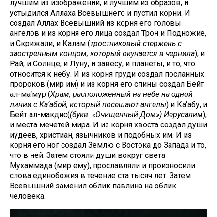
лучшим из изображений, и лучшим из образов, и
устыдился Аллаха Всевышнего и пустил корни. И
создал Аллах Всевышний из корня его головы
ангелов и из корня его лица создал Трон и Подножие,
и Скрижали, и Калам (
тростниковый стержень с
заостренным концом, который окунается в чернила
), и
Рай, и Солнце, и Луну, и завесу, и планеты, и то, что
относится к небу. И из корня груди создал посланных
пророков (мир им) и из корня его спины создал Бейт
ал-ма‘мур (
Храм, расположенный на небе на одной
линии с Ка‘абой, который посещают ангелы
) и Ка‘абу, и
Бейт ал-макдис(
(букв. «Очищенный Дом») Иерусалим
),
и места мечетей мира. И из корня хвоста создал души
иудеев, христиан, язычников и подобных им. И из
корня его ног создал Землю с Востока до Запада и то,
что в ней. Затем стояли души вокруг света
Мухаммада (мир ему), прославляли и произносили
слова единобожия в течение ста тысяч лет. Затем
Всевышний заменил облик павлина на облик
человека.