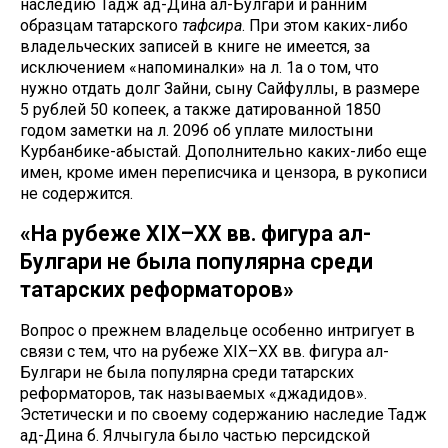
наследию Тадж ад-Дина ал-Булгари и ранним
образцам татарского
тафсира
. При этом каких-либо
владельческих записей в книге не имеется, за
исключением «напоминалки» на л. 1а о том, что
нужно отдать долг Зайни, сыну Сайфуллы, в размере
5 рублей 50 копеек, а также датированной 1850
годом заметки на л. 209б об уплате милостыни
Курбанбике-абыстай. Дополнительно каких-либо еще
имен, кроме имен переписчика и цензора, в рукописи
не содержится.
«На рубеже XIX–XX вв. фигура ал-
Булгари не была популярна среди
татарских реформаторов»
Вопрос о прежнем владельце особенно интригует в
связи с тем, что на рубеже XIX–XX вв. фигура ал-
Булгари не была популярна среди татарских
реформаторов, так называемых «джадидов».
Эстетически и по своему содержанию наследие Тадж
ад-Дина б. Ялчыгула было частью персидской