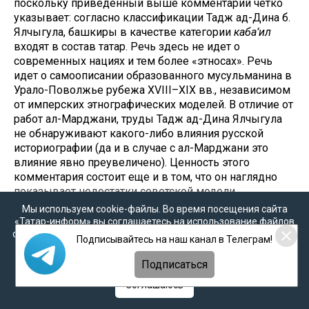
поскольку приведенный выше комментарий четко
указывает: согласно классификации Тадж ад-Дина б.
Ялчыгула, башкиры в качестве категории
каба’ил
входят в состав татар. Речь здесь не идет о
современных нациях и тем более «этносах». Речь
идет о самоописании образованного мусульманина в
Урало-Поволжье рубежа XVIII–XIX вв., независимом
от имперских этнографических моделей. В отличие от
работ ал-Марджани, труды Тадж ад-Дина Ялчыгула
не обнаруживают какого-либо влияния русской
историографии (да и в случае с ал-Марджани это
влияние явно преувеличено). Ценность этого
комментария состоит еще и в том, что он наглядно
показывает недостатки советской модели
нациестроительства, стигматизирующей
Мы используем cookie-файлы. Во время посещения сайта
этнографический взгляд на мусульманские народы.
«Татар-информ» вы соглашаетесь на использование файлов
cookie в соответствии с настоящим уведомлением, согласием
Подписывайтесь на наш канал в Телеграм!
на
обработку персональных данных
,
Политикой о
Можно с уверенностью сказать, что Тадж ад-Дин б.
персональных данных
и
Политикой конфиденциальности
Ялчыгул, так же, как и другие авторы, не был ни
Подписаться
татарином, ни башкиром в современном понимании.
Соглашаюсь
Концептуально говоря, национальное размежевание
Булгара было ему совершенно чуждым.