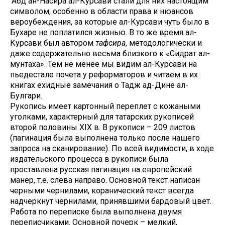
‘Абд ан-Насира ал-Курсави стали для них настоящим
символом, особенно в области права и нюансов
вероубеждения, за которые ал-Курсави чуть было в
Бухаре не поплатился жизнью. В то же время ал-
Курсави был автором
тафсира
, методологически и
даже содержательно весьма близкого к «Сидрат ал-
мунтаха». Тем не менее мы видим ал-Курсави на
пьедестале почета у реформаторов и читаем в их
книгах ехидные замечания о Тадж ад-Дине ал-
Булгари.
Рукопись имеет картонный переплет с кожаными
уголками, характерный для татарских рукописей
второй половины XIX в. В рукописи – 209 листов
(пагинация была выполнена только после нашего
запроса на сканирование). По всей видимости, в ходе
издательского процесса в рукописи была
проставлена русская пагинация на европейский
манер, т.е. слева направо. Основной текст написан
черными чернилами, коранический текст всегда
надчеркнут чернилами, принявшими бардовый цвет.
Работа по переписке была выполнена двумя
переписчиками. Основной почерк – мелкий,