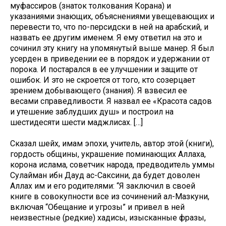
муфассиров (знаток толкования Корана) и
указаниями знающих, объяснениями увещевающих и
перевести то, что по-персидски в ней на арабский, и
назвать ее другим именем. Я ему ответил на это и
сочинил эту книгу на упомянутый выше манер. Я был
усерден в приведении ее в порядок и удержании от
порока. И постарался в ее улучшении и защите от
ошибок. И это не скроется от того, кто созерцает
зрением добывающего (знания). Я взвесил ее
весами справедливости. Я назвал ее «Красота садов
и утешение заблудших душ» и построил на
шестидесяти шести маджлисах. […]
Сказал шейх, имам эпохи, учитель, автор этой (книги),
гордость общины, украшение поминающих Аллаха,
корона ислама, советчик народа, предводитель уммы
Сулайман ибн Дауд ас-Саксини, да будет доволен
Аллах им и его родителями: “Я заключил в своей
книге в совокупности все из сочинений ал-Мазкуни,
включая “Обещание и угрозы” и привел в ней
неизвестные (редкие) хадисы, изысканные фразы,