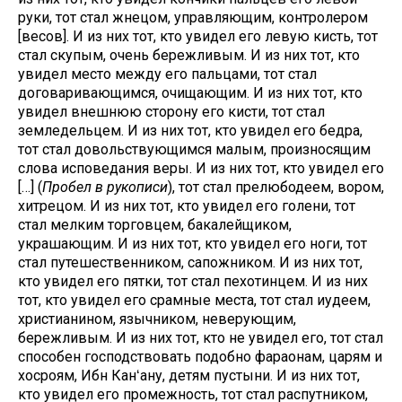
руки, тот стал жнецом, управляющим, контролером
[весов]. И из них тот, кто увидел его левую кисть, тот
стал скупым, очень бережливым. И из них тот, кто
увидел место между его пальцами, тот стал
договаривающимся, очищающим. И из них тот, кто
увидел внешнюю сторону его кисти, тот стал
земледельцем. И из них тот, кто увидел его бедра,
тот стал довольствующимся малым, произносящим
слова исповедания веры. И из них тот, кто увидел его
[…] (
Пробел в рукописи
), тот стал прелюбодеем, вором,
хитрецом. И из них тот, кто увидел его голени, тот
стал мелким торговцем, бакалейщиком,
украшающим. И из них тот, кто увидел его ноги, тот
стал путешественником, сапожником. И из них тот,
кто увидел его пятки, тот стал пехотинцем. И из них
тот, кто увидел его срамные места, тот стал иудеем,
христианином, язычником, неверующим,
бережливым. И из них тот, кто не увидел его, тот стал
способен господствовать подобно фараонам, царям и
хосроям, Ибн Канʻану, детям пустыни. И из них тот,
кто увидел его промежность, тот стал распутником,