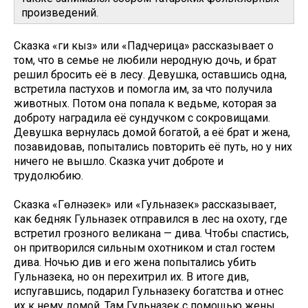
произведений.
Сказка «Үги кыз» или «Падчерица» рассказывает о
том, что в семье не любили неродную дочь, и брат
решил бросить её в лесу. Девушка, оставшись одна,
встретила пастухов и помогла им, за что получила
животных. Потом она попала к ведьме, которая за
доброту наградила её сундучком с сокровищами.
Девушка вернулась домой богатой, а её брат и жена,
позавидовав, попытались повторить её путь, но у них
ничего не вышло. Сказка учит доброте и
трудолюбию.
Сказка «Гөлнәзек» или «Гульназек» рассказывает,
как бедняк Гульназек отправился в лес на охоту, где
встретил грозного великана — дива. Чтобы спастись,
он притворился сильным охотником и стал гостем
дива. Ночью див и его жена попытались убить
Гульназека, но он перехитрил их. В итоге див,
испугавшись, подарил Гульназеку богатства и отнес
их к нему домой. Там Гульназек с помощью жены