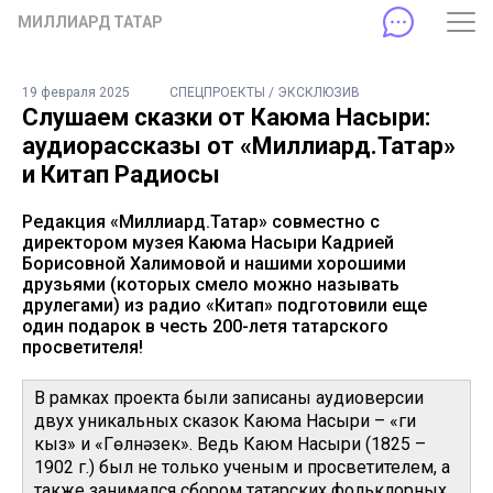
МИЛЛИАРД ТАТАР
19 февраля 2025
СПЕЦПРОЕКТЫ / ЭКСКЛЮЗИВ
Слушаем сказки от Каюма Насыри:
аудиорассказы от «Миллиард.Татар»
и Китап Радиосы
Редакция «Миллиард.Татар» совместно с
директором музея Каюма Насыри Кадрией
Борисовной Халимовой и нашими хорошими
друзьями (которых смело можно называть
друлегами) из радио «Китап» подготовили еще
один подарок в честь 200-летя татарского
просветителя!
В рамках проекта были записаны аудиоверсии
двух уникальных сказок Каюма Насыри – «Үги
кыз» и «Гөлнәзек». Ведь Каюм Насыри (1825 –
1902 г.) был не только ученым и просветителем, а
также занимался сбором татарских фольклорных