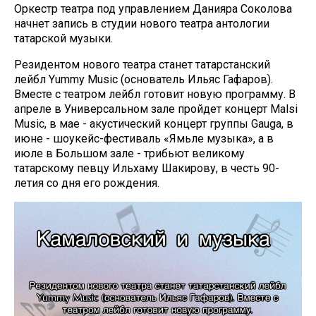
Оркестр театра под управлением Данияра Соколова
начнет запись в студии нового театра антологии
татарской музыки.
Резидентом нового театра станет татарстанский
лейбл Yummy Music (основатель Ильяс Гафаров).
Вместе с театром лейбл готовит новую программу. В
апреле в Универсальном зале пройдет концерт Malsi
Music, в мае - акустический концерт группы Gauga, в
июне - шоукейс-фестиваль «Ямьле музыка», а в
июле в Большом зале - трибьют великому
татарскому певцу Ильхаму Шакирову, в честь 90-
летия со дня его рождения.