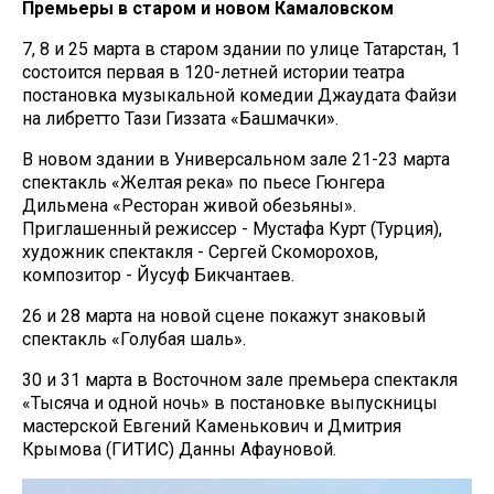
Премьеры в старом и новом Камаловском
7, 8 и 25 марта в старом здании по улице Татарстан, 1
состоится первая в 120-летней истории театра
постановка музыкальной комедии Джаудата Файзи
на либретто Тази Гиззата «Башмачки».
В новом здании в Универсальном зале 21-23 марта
спектакль «Желтая река» по пьесе Гюнгера
Дильмена «Ресторан живой обезьяны».
Приглашенный режиссер - Мустафа Курт (Турция),
художник спектакля - Сергей Скоморохов,
композитор - Йусуф Бикчантаев.
26 и 28 марта на новой сцене покажут знаковый
спектакль «Голубая шаль».
30 и 31 марта в Восточном зале премьера спектакля
«Тысяча и одной ночь» в постановке выпускницы
мастерской Евгений Каменькович и Дмитрия
Крымова (ГИТИС) Данны Афауновой.