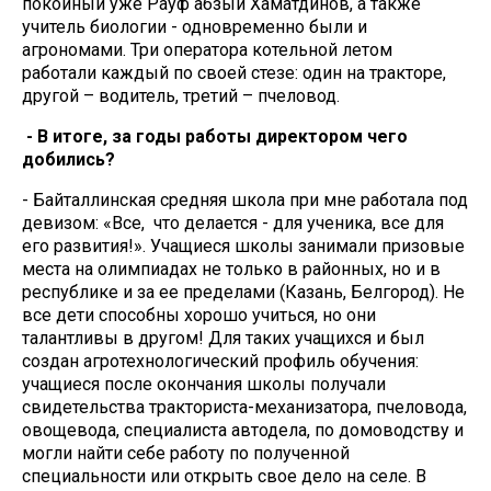
покойный уже Рауф абзый Хаматдинов, а также
учитель биологии - одновременно были и
агрономами. Три оператора котельной летом
работали каждый по своей стезе: один на тракторе,
другой – водитель, третий – пчеловод.
- В итоге, за годы работы директором чего
добились?
- Байталлинская средняя школа при мне работала под
девизом: «Все, что делается - для ученика, все для
его развития!». Учащиеся школы занимали призовые
места на олимпиадах не только в районных, но и в
республике и за ее пределами (Казань, Белгород). Не
все дети способны хорошо учиться, но они
талантливы в другом! Для таких учащихся и был
создан агротехнологический профиль обучения:
учащиеся после окончания школы получали
свидетельства тракториста-механизатора, пчеловода,
овощевода, специалиста автодела, по домоводству и
могли найти себе работу по полученной
специальности или открыть свое дело на селе. В