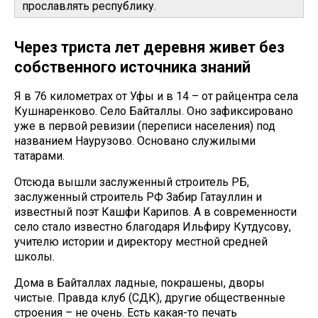
прославлять республику.
Через триста лет деревня живет без
собственного источника знаний
Я в 76 километрах от Уфы и в 14 – от райцентра села
Кушнаренково. Село Байталлы. Оно зафиксировано
уже в первой ревизии (переписи населения) под
названием Наурузово. Основано служилыми
татарами.
Отсюда вышли заслуженный строитель РБ,
заслуженный строитель РФ Забир Гатауллин и
известный поэт Кашфи Карипов. А в современности
село стало известно благодаря Ильфиру Кутдусову,
учителю истории и директору местной средней
школы.
Дома в Байталлах ладные, покрашены, дворы
чистые. Правда клуб (СДК), другие общественные
строения – не очень. Есть какая-то печать