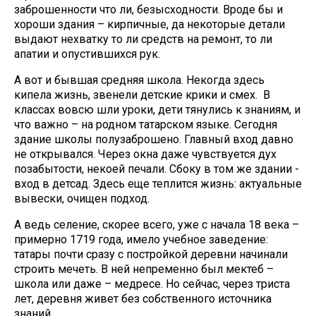
заброшенности что ли, безысходности. Вроде бы и
хороши здания – кирпичные, да некоторые детали
выдают нехватку то ли средств на ремонт, то ли
апатии и опустившихся рук.
А вот и бывшая средняя школа. Некогда здесь
кипела жизнь, звенели детские крики и смех. В
классах вовсю шли уроки, дети тянулись к знаниям, и
что важно – на родном татарском языке. Сегодня
здание школы полузаброшено. Главный вход давно
не открывался. Через окна даже чувствуется дух
позабытости, некоей печали. Сбоку в том же здании -
вход в детсад. Здесь еще теплится жизнь: актуальные
вывески, очищен подход.
А ведь селение, скорее всего, уже с начала 18 века –
примерно 1719 года, имело учебное заведение:
татары почти сразу с постройкой деревни начинали
строить мечеть. В ней непременно был мектеб –
школа или даже – медресе. Но сейчас, через триста
лет, деревня живет без собственного источника
знаний.