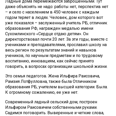
Ладные дома перемежаются заброшенными. Тут
даже объяснять не надо: работы нет, перспектив нет
– и село с населением в 450 человек с каждым
годом теряет в людях. Человек, дом которого вот
уже показался – заслуженный учитель РБ, отличник
образования РФ, награжден медалью имени
Сухомлинского «Сердце отдаю детям». Он
директорствовал почти 20 лет. За эти годы, вместе с
учениками и преподавателями, прославил школу на
весь регион по результатам знаний и навыков
учеников, по научным предметам и по трудовому
воспитанию, инновациям, как сейчас принято
говорить, в вопросах организации школьной жизни.
Это семья педагогов. Жена Ильфира Раисовича,
Рамзия Лотфулловна, также была Отличником
образования РБ, учителем высшей категории. Была.
К огромному сожалению, ее уже нет.
Современный ладный сельский дом, построен
Ильфиром Раисовичем собственными руками.
Садимся поговорить. Выверенные и четкие слова,