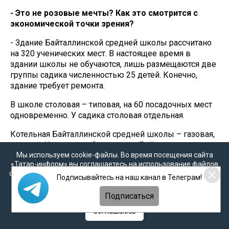
- Это не розовые мечты? Как это смотрится с
экономической точки зрения?
- Здание Байталлинской средней школы рассчитано
на 320 ученических мест. В настоящее время в
здании школы не обучаются, лишь размещаются две
группы садика численностью 25 детей. Конечно,
здание требует ремонта.
В школе столовая – типовая, на 60 посадочных мест
одновременно. У садика столовая отдельная.
Котельная Байталлинской средней школы – газовая,
типовая. Котельная обслуживает Байталлинскую
Мы используем cookie-файлы. Во время посещения сайта
среднюю школу, Байталлинский садик (садик за
«Татар-информ» вы соглашаетесь на использование файлов
отопление не несет никакую финансовую нагрузку,
cookie в соответствии с настоящим уведомлением, согласием
поскольку находится в системе РОО), Байталлинский
Подписывайтесь на наш канал в Телеграм!
на
обработку персональных данных
,
Политикой о
СДК.
персональных данных
и
Политикой конфиденциальности
Подписаться
Скажу о педагогических кадрах. В Байталлинской
Соглашаюсь
средней школе работало 22 учителя. При возврате
некоторых учителей и приглашение новых через