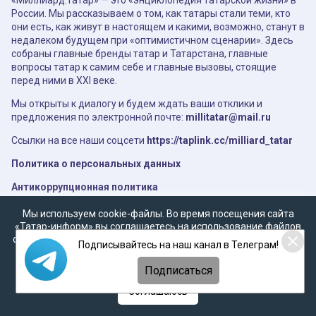
«Миллиард.татар» — это «энциклопедия татарской жизни» в
России. Мы рассказываем о том, как татары стали теми, кто
они есть, как живут в настоящем и какими, возможно, станут в
недалеком будущем при «оптимистичном сценарии». Здесь
собраны главные бренды татар и Татарстана, главные
вопросы татар к самим себе и главные вызовы, стоящие
перед ними в XXI веке.
Мы открыты к диалогу и будем ждать ваши отклики и
предложения по электронной почте:
millitatar@mail.ru
Ссылки на все наши соцсети
https://taplink.cc/milliard_tatar
Политика о персональных данных
Антикоррупционная политика
АО «ТАТМЕДИА» использует «cookie»
Мы используем cookie-файлы. Во время посещения сайта
для персонализации сервисов и удобства
«Татар-информ» вы соглашаетесь на использование файлов
пользователей сайтом. Использование «cookie»
cookie в соответствии с настоящим уведомлением, согласием
Подписывайтесь на наш канал в Телеграм!
можно отменить в настройках браузера.
на
обработку персональных данных
,
Политикой о
персональных данных
и
Политикой конфиденциальности
Подписаться
Политика конфиденциальности
Соглашаюсь