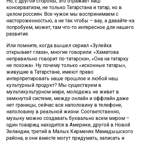
Но, с другой стороны, это отражает наш
консерватизм, не только Татарстана и татар, но в
целом россиян. Все чужое мы воспринимаем с
настороженностью, а не так чтобы – вау, а давайте-ка
попробуем, может, там что-то интересное для нашего
развития.
Или помните, когда вышел сериал «Зулейха
открывает глаза», многие говорили: «Хаматова
неправильно говорит по-татарски», «Она на татарку
не похожа». Ну почему только «исконные татары»,
живущие в Татарстане, имеют право
интерпретировать наше прошлое и любой наш
культурный продукт? Мы существуем в
мультикультурном мире, молодежь не живет в
замкнутой системе, между онлайн и оффлайн даже
нет границы, сейчас все наполовину в телефоне,
наполовину в реальной жизни. Соответственно,
музыку можно создавать буквально всем миром –
один товарищ находится в Америке, другой в Новой
Зеландии, третий в Малых Кирменях Мамадышского
района, и они вместе могут придумать, записать и