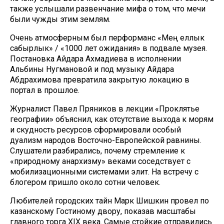
также услышали развенчание мифа о том, что мечи
были чужды этим землям.
Очень атмосферным был перформанс «Мең еллык
сабырлык» / «1000 лет ожидания» в подвале музея.
Постановка Айдара Ахмадиева в исполнении
Альбины Нугмановой и под музыку Айдара
Абдрахимова превратила закрытую локацию в
портал в прошлое.
Журналист Павел Пряников в лекции «Проклятье
географии» объяснил, как отсутствие выхода к морям
и скудность ресурсов сформировали особый
дуализм народов Восточно-Европейской равнины.
Слушатели разбирались, почему стремление к
«природному анархизму» веками соседствует с
мобилизационными системами элит. На встречу с
блогером пришло около сотни человек.
Любителей городских тайн Марк Шишкин провел по
казанскому Гостиному двору, показав масштабы
главного торга XIX века. Самые стойкие отправились