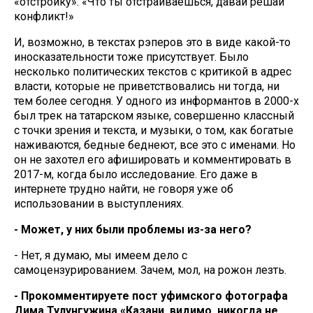
«отстройку»: «Что ты отстраиваешься, давай решай
конфликт!»
И, возможно, в текстах рэперов это в виде какой-то
иносказательности тоже присутствует. Было
несколько политических текстов с критикой в адрес
власти, которые не приветствовались ни тогда, ни
тем более сегодня. У одного из информантов в 2000-х
был трек на татарском языке, совершенно классный
с точки зрения и текста, и музыки, о том, как богатые
наживаются, бедные беднеют, все это с именами. Но
он не захотел его афишировать и комментировать в
2017-м, когда было исследование. Его даже в
интернете трудно найти, не говоря уже об
использовании в выступлениях.
- Может, у них были проблемы из-за него?
- Нет, я думаю, мы имеем дело с
самоцензурированием. Зачем, мол, на рожон лезть.
- Прокомментируете пост уфимского фотографа
Дима Тулунгужина «Казани, видимо, никогда не