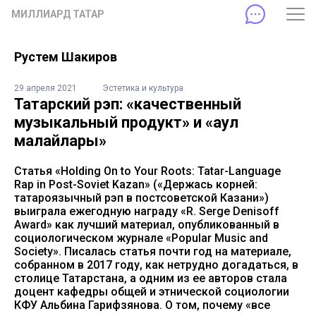
МИЛЛИАРД ТАТАР
Рустем Шакиров
29 апреля 2021
Эстетика и культура
Татарский рэп: «качественный
музыкальный продукт» и «аул
малайлары»
Статья «Holding On to Your Roots: Tatar-Language
Rap in Post-Soviet Kazan» («Держась корней:
татароязычный рэп в постсоветской Казани»)
выиграла ежегодную награду «R. Serge Denisoff
Award» как лучший материал, опубликованный в
социологическом журнале «Popular Music and
Society». Писалась статья почти год на материале,
собранном в 2017 году, как нетрудно догадаться, в
столице Татарстана, а одним из ее авторов стала
доцент кафедры общей и этнической социологии
КФУ Альбина Гарифзянова. О том, почему «все