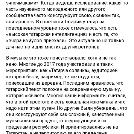
эчпочмаками». Когда ведешь исследование, какая-то
часть изучаемого молодежного или другого
сообщества часто конструирует свою, скажем так,
элитарность. В советской Татарии у татар на
повседневном уровне тоже отмечалось, что есть
«высокая татарская интеллигенция» и есть те, кто
«вчера из аулов приехали». Это актуально не только
для нас, но и для многих других регионов.
В музыке это тоже присутствовало, хотя и не так
явно. Многие до 2017 года участвовали в таких
мероприятиях, как «Татарча солянка», аудиторией
которых были, например, те же студенты,
приехавшие из деревни. Последним нравилось, что
татарский текст положен на современную музыку,
которая «качает». Многие наши информанты считали,
что в этой простоте и есть локальная изюминка и что
надо идти этим путем. Но другие были убеждены, что
они конструируют себя как сложный, качественный
музыкальный продукт, конкурирующий и за
пределами республики. И ориентировались не на
Татарстан, а на территорию за его пределами.