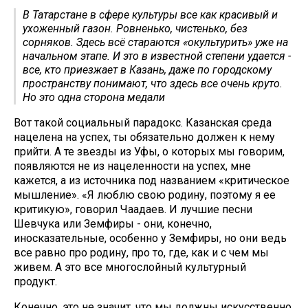
В Татарстане в сфере культуры все как красивый и
ухоженный газон. Ровненько, чистенько, без
сорняков. Здесь всё стараются «окультурить» уже на
начальном этапе. И это в известной степени удается -
все, кто приезжает в Казань, даже по городскому
пространству понимают, что здесь все очень круто.
Но это одна сторона медали
Вот такой социальный парадокс. Казанская среда
нацелена на успех, ты обязательно должен к нему
прийти. А те звезды из Уфы, о которых мы говорим,
появляются не из нацеленности на успех, мне
кажется, а из источника под названием «критическое
мышление». «Я люблю свою родину, поэтому я ее
критикую», говорил Чаадаев. И лучшие песни
Шевчука или Земфиры - они, конечно,
иносказательные, особенно у Земфиры, но они ведь
все равно про родину, про то, где, как и с чем мы
живем. А это все многослойный культурный
продукт.
Конечно, это не значит, что мы должны искусственно