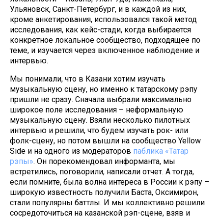
Ульяновск, Санкт-Петербург, и в каждой из них,
кроме анкетирования, использовался такой метод
исследования, как кейс-стади, когда выбирается
конкретное локальное сообщество, подходящее по
теме, и изучается через включенное наблюдение и
интервью.
Мы понимали, что в Казани хотим изучать
музыкальную сцену, но именно к татарскому рэпу
пришли не сразу. Сначала выбрали максимально
широкое поле исследования – неформальную
музыкальную сцену. Взяли несколько пилотных
интервью и решили, что будем изучать рок- или
фолк-сцену, но потом вышли на сообщество Yellow
Side и на одного из модераторов
паблика «Татар
рэпы»
. Он порекомендовал информанта, мы
встретились, поговорили, написали отчет. А тогда,
если помните, была волна интереса в России к рэпу –
широкую известность получили Баста, Оксимирон,
стали популярны баттлы. И мы коллективно решили
сосредоточиться на казанской рэп-сцене, взяв и