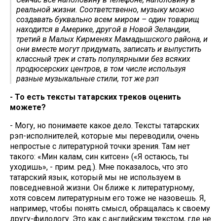
реальной жизни. Соответственно, музыку можно
создавать буквально всем миром – один товарищ
находится в Америке, другой в Новой Зеландии,
третий в Малых Кирменях Мамадышского района, и
они вместе могут придумать, записать и выпустить
классный трек и стать популярными без всяких
продюсерских центров, в том числе используя
разные музыкальные стили, тот же рэп
- То есть тексты татарских треков оценить
можете?
- Могу, но понимаете какое дело. Тексты татарских
рэп-исполнителей, которые мы переводили, очень
непростые с литературной точки зрения. Там нет
такого: «Мин калам, син китәсен» («Я остаюсь, ты
уходишь», - прим. ред.). Мне показалось, что это
татарский язык, который мы не используем в
повседневной жизни. Он ближе к литературному,
хотя совсем литературным его тоже не назовешь. Я,
например, чтобы понять смысл, обращалась к своему
другу-филологу. Это как с английским текстом, где не