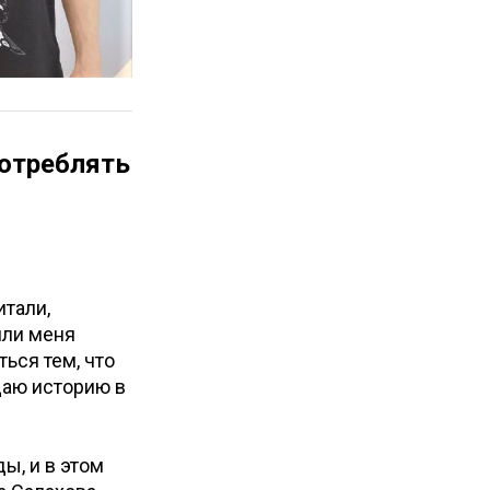
потреблять
итали,
яли меня
ться тем, что
даю историю в
ы, и в этом