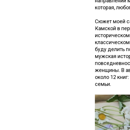
направлении м
которая, любо
Сюжет моей с
Камской в пе
историческом 
классическом 
буду делить п
мужская истори
повседневност
женщины. В ав
около 12 книг
семьи.