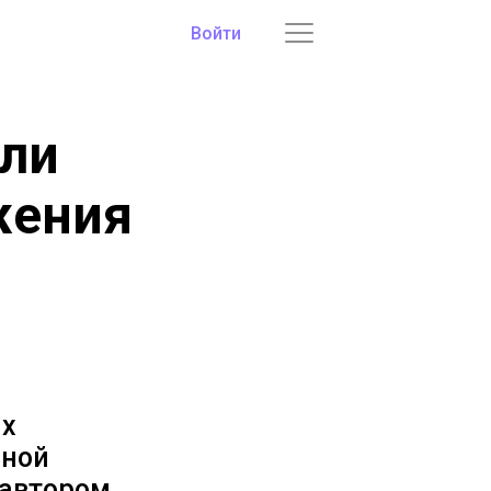
Войти
гли
жения
их
нной
 автором