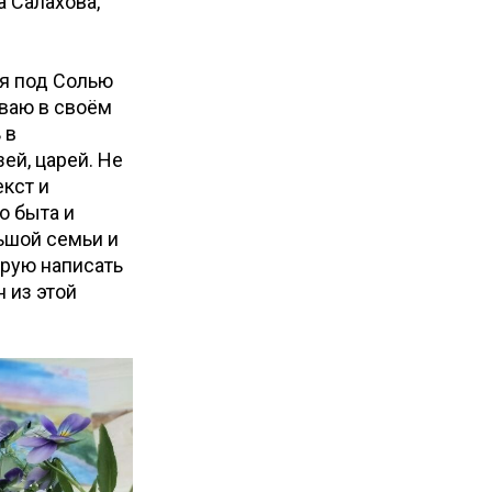
 Салахова,
я под Солью
ваю в своём
 в
ей, царей. Не
екст и
о быта и
ьшой семьи и
ирую написать
 из этой