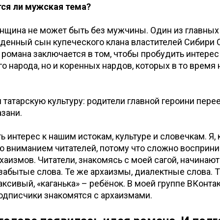
тся ли мужская тема?
нщина не может быть без мужчины. Один из главных 
денный сын купеческого клана властителей Сибири 
 романа заключается в том, чтобы пробудить интерес
го народа, но и коренных нардов, которых в то время
и татарскую культуру: родители главной героини пере
азани.
ь интерес к нашим истокам, культуре и словечкам. Я, 
ю вниманием читателей, потому что сложно восприн
хаизмов. Читатели, знакомясь с моей сагой, начинают
забытые слова. Те же архаизмы, диалектные слова. Та
аксивый, «каганька» – ребёнок. В моей группе ВКонтак
подписчики знакомятся с архаизмами.