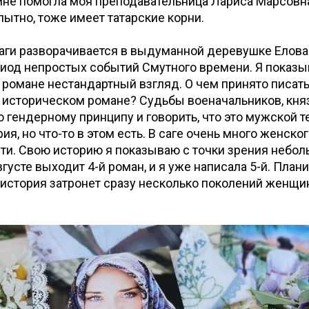
не помогла моя преподавательница Лариса Марсовна
пытно, тоже имеет татарские корни.
аги разворачивается в выдуманной деревушке Елова
риод непростых событий Смутного времени. Я показы
романе нестандартный взгляд. О чем принято писать
историческом романе? Судьбы военачальников, княз
о гендерному принципу и говорить, что это мужской т
я, но что-то в этом есть. В саге очень много женског
и. Свою историю я показываю с точки зрения небол
густе выходит 4-й роман, и я уже написала 5-й. План
: история затронет сразу несколько поколений женщин