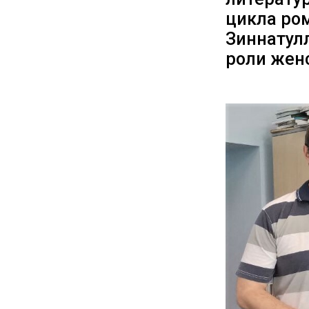
цикла ро
Зиннатулл
роли женс