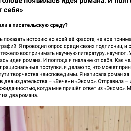
 голове появилась идея романа. И полг
т себя»
шли в писательскую среду?
ь показать историю во всей её красоте, не все поним
рафий. Я проводил опрос среди своих подписчиц, и о
м тяжело воспринимать научную литературу, научпоп. 
сь идея романа. И полгода я гнала ее от себя. Как че
 рациональные поступки, я делаю то, что может при
 пути творчества неисповедимы. Я написала роман за 
 в два издательства – «Вече» и «Эксмо». Отправила – 
жиданностью, когда мне пришёл ответ из «Эксмо». 
у на два романа.