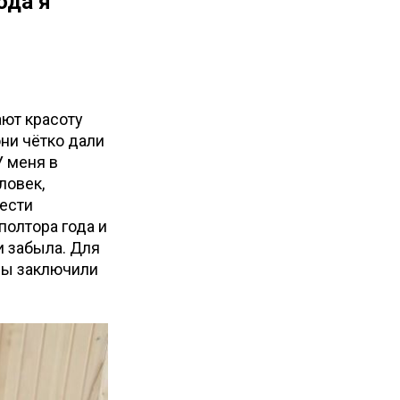
ода я
ают красоту
ни чётко дали
У меня в
ловек,
нести
полтора года и
и забыла. Для
Мы заключили