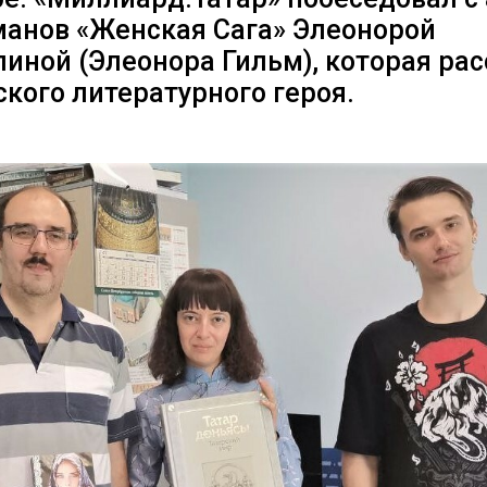
манов «Женская Сага» Элеонорой
иной (Элеонора Гильм), которая рас
кого литературного героя.