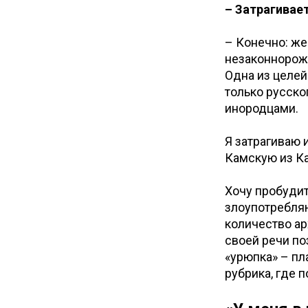
– Затрагивае
– Конечно: же
незаконнорож
Одна из целей
только русско
инородцами.
Я затрагиваю 
Камскую из К
Хочу пробудит
злоупотребля
количество ар
своей речи по
«урюпка» – пл
рубрика, где 