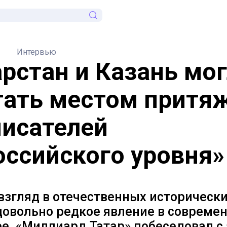
Интервью
арстан и Казань мо
тать местом притя
писателей
оссийского уровня»
взгляд в отечественных историческ
довольно редкое явление в совреме
е. «Миллиард.Татар» побеседовал с