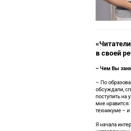
«Читатели
в своей р
– Чем Вы зан
– По образова
обсуждали, сп
поступить на у
мне нравится.
техникуме – и
Я начала инте