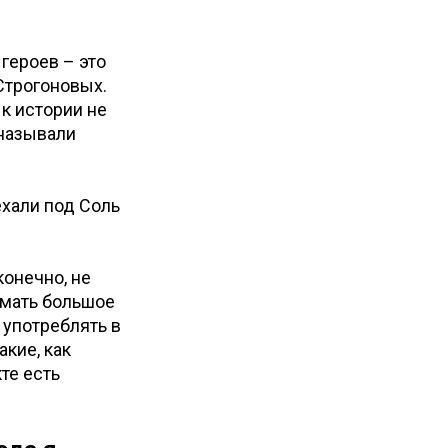
героев – это
Строгоновых.
 к истории не
 называли
ехали под Соль
конечно, не
имать большое
 употреблять в
кие, как
те есть