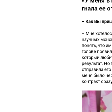
«У меня в
гнала ее о
– Как Вы при
– Мне хотелос
научных моног
понять, что и
голове появила
который любит
результат. Но
отправила его
меня было нео
контракт сраз