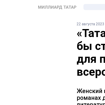
МИЛЛИАРД ТАТАР
22 августа 2023
«Тат
бы с
для 
всер
Женский 
романах 
литератур