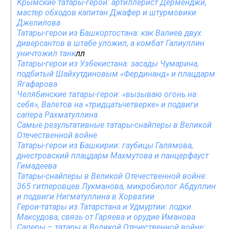
Крымские татары-герои: артиллерист Дерменджи,
мастер обходов капитан Джафер и штурмовики
Джелилова
Татары-герои из Башкортостана: как Валиев двух
диверсантов в штабе уложил, а комбат Галиуллин
уничтожил танк
лл
Татары-герои из Узбекистана: засады Чумарина,
подбитый Шайхутдиновым «Фердинанд» и плацдарм
Ягафарова
Челябинские татары-герои: «вызываю огонь на
себя», Валетов на «тридцатьчетверке» и подвиги
сапера Рахматуллина
Самые результативные татары-снайперы в Великой
Отечественной войне
Татары-герои из Башкирии: гаубицы Галямова,
днестровский плацдарм Махмутова и панцерфауст
Гимадеева
Татары-снайперы в Великой Отечественной войне:
365 гитлеровцев Лукманова, микробиолог Абдуллин
и подвиги Нигматуллина в Хорватии
Герои-татары из Татарстана и Удмуртии: лодки
Максудова, связь от Гаряева и орудие Иманова
Саперы – татары в Великой Отечественной войне: