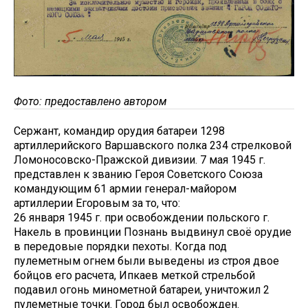
Фото: предоставлено автором
Сержант, командир орудия батареи 1298
артиллерийского Варшавского полка 234 стрелковой
Ломоносовско-Пражской дивизии. 7 мая 1945 г.
представлен к званию Героя Советского Союза
командующим 61 армии генерал-майором
артиллерии Егоровым за то, что:
26 января 1945 г. при освобождении польского г.
Накель в провинции Познань выдвинул своё орудие
в передовые порядки пехоты. Когда под
пулеметным огнем были выведены из строя двое
бойцов его расчета, Ипкаев меткой стрельбой
подавил огонь минометной батареи, уничтожил 2
пулеметные точки. Город был освобожден.