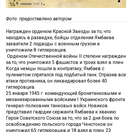
Фото: предоставлено автором
Награжден орденом Красной Звезды за то, что
находясь в разведке, бойцы отделения Ямбаева
захватили 2 подводы с военным грузом и
уничтожили 8 гитлеровцев.
Орденом Отечественной войны II степени награжден
за то, что уничтожил 5 фашистов и троих взял в плен.
Когда немцы пошли в контратаку, Ямбаев с
пулеметом спрятался под подбитый танк. Отразив все
атаки противника, он ликвидировал более 40
гитлеровцев.
25 января 1945 г. командующий бронетанковыми и
механизированными войсками I Украинского фронта
генерал-полковник танковых войск Новиков
представил гвардии сержанта Ямбаева к званию
Героя Советского Союза за то, что за 2 дня боев по
освобождению польского города Ченстохов он
уничтожил 65 гитлеровцев и 18 взял в плен. 23