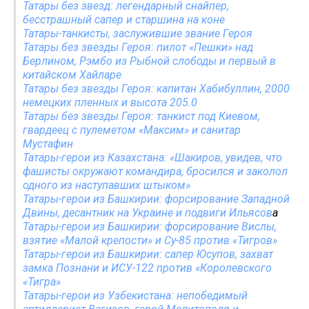
Татары без звезд: легендарный снайпер,
бесстрашный сапер и старшина на коне
Татары-танкисты, заслужившие звание Героя
Татары без звезды Героя: пилот «Пешки» над
Берлином, Рэмбо из Рыбной слободы и первый в
китайском Хайларе
Татары без звезды Героя: капитан Хабибуллин, 2000
немецких пленных и высота 205.0
Татары без звезды Героя: танкист под Киевом,
гвардеец с пулеметом «Максим» и санитар
Мустафин
Татары-герои из Казахстана: «Шакиров, увидев, что
фашисты окружают командира, бросился и заколол
одного из наступавших штыком»
Татары-герои из Башкирии: форсирование Западной
Двины, десантник на Украине и подвиги Ильясов
а
Татары-герои из Башкирии: форсирование Вислы,
взятие «Малой крепости» и Су-85 против «Тигров»
Татары-герои из Башкирии: сапер Юсупов, захват
замка Познани и ИСУ-122 против «Королевского
«Тигра»
Татары-герои из Узбекистана: непобедимый