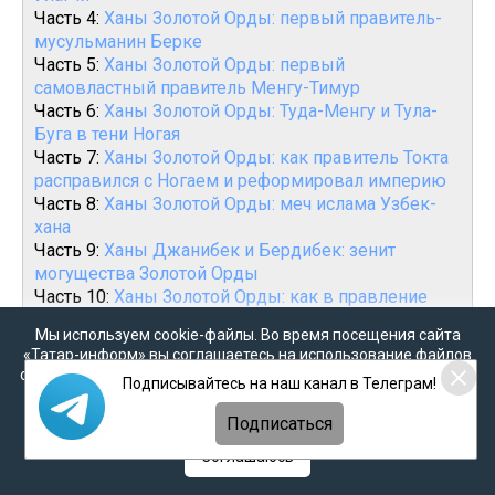
Часть 4:
Ханы Золотой Орды: первый правитель-
мусульманин Берке
Часть 5:
Ханы Золотой Орды: первый
самовластный правитель Менгу-Тимур
Часть 6:
Ханы Золотой Орды: Туда-Менгу и Тула-
Буга в тени Ногая
Часть 7:
Ханы Золотой Орды: как правитель Токта
расправился с Ногаем и реформировал империю
Часть 8:
Ханы Золотой Орды: меч ислама Узбек-
хана
Часть 9:
Ханы Джанибек и Бердибек: зенит
могущества Золотой Орды
Часть 10:
Ханы Золотой Орды: как в правление
Кульпы и Ноуруза началась смута
Мы используем cookie-файлы. Во время посещения сайта
Часть 11:
Противостояние Хызра и Абдуллаха:
«Татар-информ» вы соглашаетесь на использование файлов
смута в Золотой Орде разгорается
cookie в соответствии с настоящим уведомлением, согласием
Подписывайтесь на наш канал в Телеграм!
Часть 12:
Ханы Золотой Орды: Орду-Мелик и
на
обработку персональных данных
,
Политикой о
Кильдибек разожгли смуту, пожирающую
персональных данных
и
Политикой конфиденциальности
Подписаться
империю
Соглашаюсь
Часть 13:
Ханы Золотой Орды: Мюрид и Хайр-
Булат спровоцировали парад суверенитетов