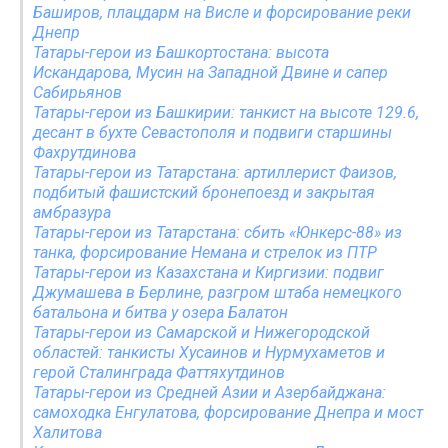
Баширов, плацдарм на Висле и форсирование реки
Днепр
Татары-герои из Башкортостана: высота
Искандарова, Мусин на Западной Двине и сапер
Сабирьянов
Татары-герои из Башкирии: танкист на высоте 129.6,
десант в бухте Севастополя и подвиги старшины
Фахрутдинова
Татары-герои из Татарстана: артиллерист Фаизов,
подбитый фашистский бронепоезд и закрытая
амбразура
Татары-герои из Татарстана: сбить «Юнкерс-88» из
танка, форсирование Немана и стрелок из ПТР
Татары-герои из Казахстана и Киргизии: подвиг
Джумашева в Берлине, разгром штаба немецкого
батальона и битва у озера Балатон
Татары-герои из Самарской и Нижегородской
областей: танкисты Хусаинов и Нурмухаметов и
герой Сталинграда Фаттяхутдинов
Татары-герои из Средней Азии и Азербайджана:
самоходка Енгулатова, форсирование Днепра и мост
Халитова