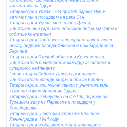
артиллерист Вагизов, герой Мелитополя и
контратака на Одере
Татары-герои Урала: Т-34 против баржи, Нури-
автоматчик и плацдарм на реке Сан
Татары-герои Урала: мост через Днепр,
уничтоженный гарнизон японской погранзаставы и
отбитые контратаки
Татары-герои Поволжья: переправа танков через
Вислу, подвиги взвода Фаизова и бомбардировка
Берлина
Татары-герои Омской области и Красноярска:
уничтожитель снайперов, командир эскадрона и
суперсила лейтенанта
Герои-татары Сибири: Галеев-артиллерист,
уничтожитель «Фердинанда» и бои за Берлин
Татары-герои: крымский танкист, уничтожитель
«Турана» и форсирование Одера
Татары-герои: Набиуллин на СУ-100, первый на
Турецком валу на Перекопе и плацдарм у
Хольбсдорфа
Татары-герои: участники прорыва блокады
Ленинграда в 1944 году
Татары-герои из Башкортостана: кавалерист