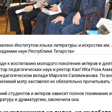
авлено Институтом языка литературы и искусства им. 
адемии наук Республики Татарстан
оде к воспитанию молодого поколения актеров и дея
ктор педагогических наук и ректор КазГИКа Роза Ахм
 педагогическом вкладе Марселя Салимжанова. По в
 великий мэтр заставлял их обязательно прочитывать 
ний студентов и актеров зависит полное понимание 
ературу и драматургию, заключила она.