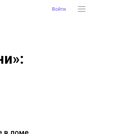
Войти
ни»:
е в доме