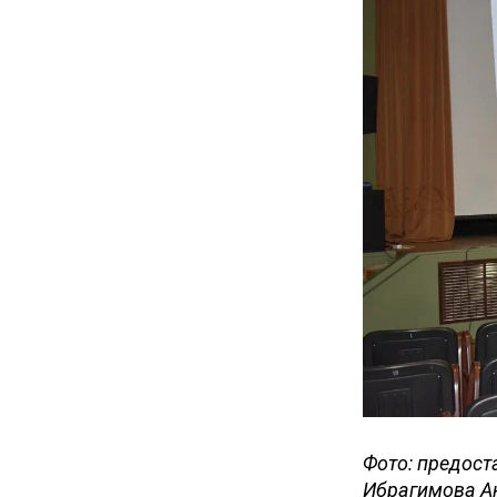
Фото: предост
Ибрагимова Ак