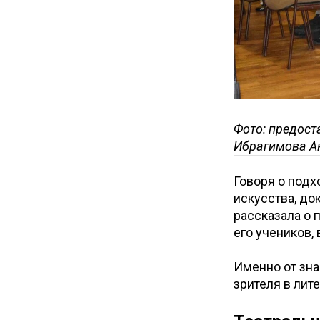
Фото: предост
Ибрагимова Ак
Говоря о подх
искусства, до
рассказала о
его учеников,
Именно от зна
зрителя в лит