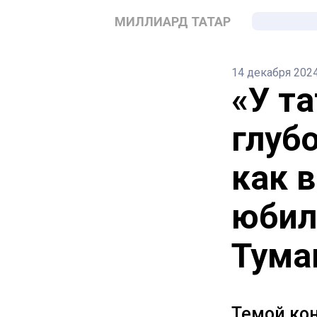
МИЛЛИАРД ТАТАР
14 декабря 202
«У т
глуб
как 
юбил
Тума
Темой ко