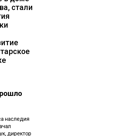
а, стали
тия
ки
витие
атарское
же
прошло
са наследия
ачал
ук, директор