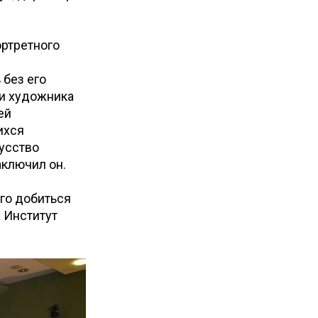
ртретного
 без его
и художника
ей
ихся
усство
аключил он.
его добиться
 Институт