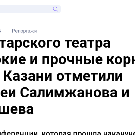
4
Репортажи
атарского театра
окие и прочные кор
в Казани отметили
еи Салимжанова и
шева
нференции, которая прошла наканун