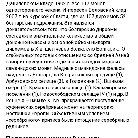
Даниловском кладе 1902 г. все 117 монет
одностороннего чекана. Интересен Беловский клад
2007 г. из Курской области, где из 107 дирхемов 52
болгарские подражания. Это является
доказательством того, что болгарские дирхемы
составляли значительное количество в общей
денежной массы и основной объем импорта
дирхемов в Х в. шел через Волжскую Болгарию. О
стабильных торговых отношениях со Средней Азией
говорит присутствие отдельных находок медных
саманидских монет. Медные саманидские фельсы
найдены в Болгаре, на Кокрятьском городище (1),
Арбузовском селище (3), в Головкине (2), Вшивом
озере (1), Красногорском селище (1), Калмаюрском
поселении (1), Новослободском селище IV (1) и др. В
конце X – начале XI вв. прекращается поступление
куфических серебряных монет на территорию
Восточной Европы. Объективным условием
«серебряного» кризиса было истощение серебряных
рудников.