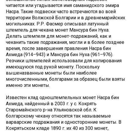
читается или угадывается имя саманидского эмира
Насра. Такие подвески часто встречаются во всей
территории Волжской Болгарии и в древнемарийских
могильниках. Р.Р. Фасмер описывал латунный
штемпель для чекана монет Мансура бин Нуха.
Делать штемпеля для монет-подражаний, как и
чеканить такие подражания, могли и в более позднее
время, после завершения правления Насра бин
Ахмеда (914–943) и Мансура бин Нуха (961–976).
Резчики штемпелей использовали для копирования
имеющуюся под рукой монету. Поскольку
вышеназванные монеты были наиболее
многочисленными, болгарами за образец были взяты
именно эти монеты.
Известен клад одноштемпельных монет Насра бин
Ахмеда, найденный в 2003 г. у с. Кокрять
Старомайнского р-на Ульяновской обл. К
болгарскому чекану относятся так называемые
варварские подражания и односторонние монеты. В
Кокрятьском кладе 1890 г. их 40 из 300 монет,