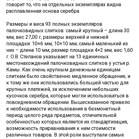
говорит то, что на отдельных экземплярах видна
расплавленная основа серебра.
Размеры и веса 93 полных экземпляров
палочковидных слитков: самый крупный – длина 30
мм, вес 27,00 г, размеры верхней и нижней
площадки: 10×6 мм, 10×10 мм; самый маленький из
них – длина 10 мм, размер площадки 4×2 мм; вес 1,60
г. О.В. Степанов указывает на 13 единичных
местонахождений палочковидных слитков у устья р.
Камы. Как очень крупным денежным единицам
слиткам было свойственно медленное обращение, и
к тому же они использовались большей частью для
крупных платежей, за исключением небольших
кусочков серебра, которые могли использоваться в
повседневном обращении. Вышесказанное привело
к необходимости использования в безмонетный
период целого ряда предметов, отличительной
особенностью которых является их стандартизация,
возможность приравнивания к ним стоимости
различных товаров. В этой роли выступали самые