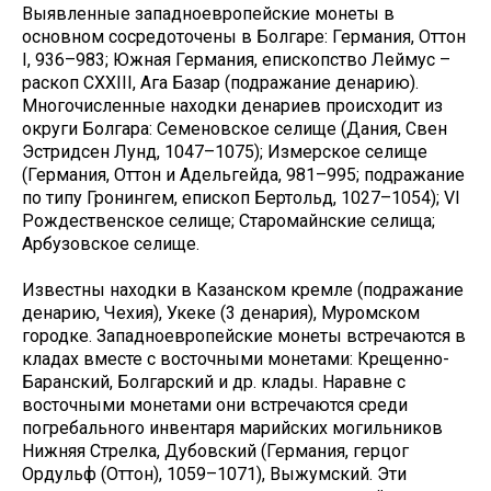
Выявленные западноевропейские монеты в
основном сосредоточены в Болгаре: Германия, Оттон
I, 936–983; Южная Германия, епископство Леймус –
раскоп CXXIII, Ага Базар (подражание денарию).
Многочисленные находки денариев происходит из
округи Болгара: Семеновское селище (Дания, Свен
Эстридсен Лунд, 1047–1075); Измерское селище
(Германия, Оттон и Адельгейда, 981–995; подражание
по типу Гронингем, епископ Бертольд, 1027–1054); VI
Рождественское селище; Старомайнские селища;
Арбузовское селище.
Известны находки в Казанском кремле (подражание
денарию, Чехия), Укеке (3 денария), Муромском
городке. Западноевропейские монеты встречаются в
кладах вместе с восточными монетами: Крещенно-
Баранский, Болгарский и др. клады. Наравне с
восточными монетами они встречаются среди
погребального инвентаря марийских могильников
Нижняя Стрелка, Дубовский (Германия, герцог
Ордульф (Оттон), 1059–1071), Выжумский. Эти