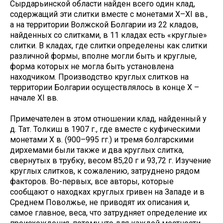
Сырдарьинской области найден всего один клад,
содержащий эти слитки вместе с монетами X–XI вв.,
а на территории Волжской Болгарии из 22 кладов,
найденных со слитками, в 11 кладах есть «круглые»
слитки. В кладах, где слитки определены как слитки
различной формы, вполне могли быть и круглые,
форма которых не могла быть установлена
находчиком. Производство круглых слитков на
территории Болгарии осуществлялось в конце X –
начале XI вв.
Примечателен в этом отношении клад, найденный у
д. Тат. Толкиш в 1907 г., где вместе с куфическими
монетами X в. (900–995 гг.) и тремя болгарскими
дирхемами были также и два круглых слитка,
свернутых в трубку, весом 85,20 г и 93,72 г. Изучение
круглых слитков, к сожалению, затруднено рядом
факторов. Во-первых, все авторы, которые
сообщают о находках круглых гривен на Западе и в
Среднем Поволжье, не приводят их описания и,
самое главное, веса, что затрудняет определение их