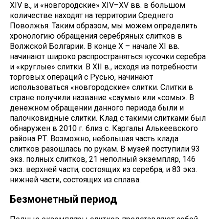
XIV в., и «новгородские» XIV–XV вв. в большом
количестве находят на территории Среднего
Поволжья. Таким образом, мы можем определить
хронологию обращения серебряных слитков в
Волжской Болгарии. В конце X – начале XI вв.
начинают широко распространяться кусочки серебра
и «круглые» слитки. В XII в., исходя из потребности
торговых операций с Русью, начинают
использоваться «новгородские» слитки. Слитки в
стране получили название «саумы» или «сомы». В
денежном обращении данного периода были и
палочковидные слитки. Клад с такими слитками был
обнаружен в 2010 г. близ с. Каргалы Алькеевского
района РТ. Возможно, небольшая часть клада
слитков разошлась по рукам. В музей поступили 93
экз. полных слитков, 21 неполный экземпляр, 146
экз. верхней части, состоящих из серебра, и 83 экз.
нижней части, состоящих из сплава.
Безмонетный период