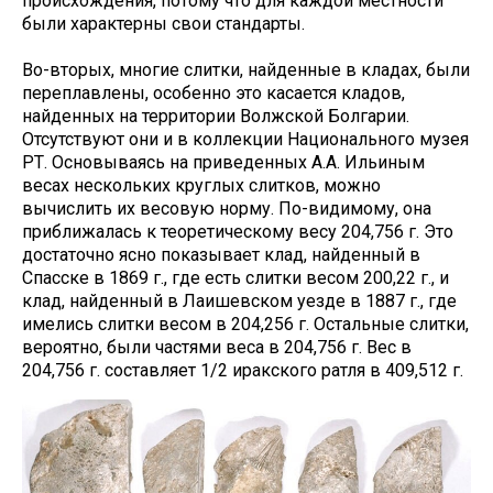
происхождения, потому что для каждой местности
были характерны свои стандарты.
Во-вторых, многие слитки, найденные в кладах, были
переплавлены, особенно это касается кладов,
найденных на территории Волжской Болгарии.
Отсутствуют они и в коллекции Национального музея
РТ. Основываясь на приведенных А.А. Ильиным
весах нескольких круглых слитков, можно
вычислить их весовую норму. По-видимому, она
приближалась к теоретическому весу 204,756 г. Это
достаточно ясно показывает клад, найденный в
Спасске в 1869 г., где есть слитки весом 200,22 г., и
клад, найденный в Лаишевском уезде в 1887 г., где
имелись слитки весом в 204,256 г. Остальные слитки,
вероятно, были частями веса в 204,756 г. Вес в
204,756 г. составляет 1/2 иракского ратля в 409,512 г.