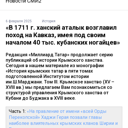
Новости СМИ2
6 февраля 2025
История
«В 1711 г. ханский аталык возглавил
поход на Кавказ, имея под своим
началом 40 тыс. кубанских ногайцев»
Редакция «Миллиард.Татар» продолжает серию
публикаций об истории Крымского ханства.
Сегодня в нашем материале из монографии
«История крымских татар в пяти томах
подготовленной Институтом истории
им.Ш.Марджани. Том III. Крымское ханство (XV –
XVIII вв.) мы предлагаем Вам познакомиться со
структурой управления Крымского ханства от
Кубани до Буджака в XVIII веке.
Часть 1:
«На правление от имени «всей Орды
Перекопской» Хаджи Герая позвали главы
наиболее влиятельных крымских кланов Ширии и