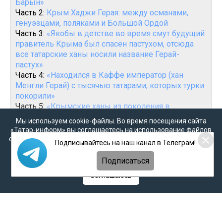
Барын»
Часть 2:
Крым Хаджи Герая: между османами,
генуэзцами, поляками и Большой Ордой
Часть 3:
«Якобы в детстве во время смут будущий
правитель Крыма был спасён пастухом, отсюда
все татарские ханы носили название Герай-
пастух»
Часть 4:
«Находился в Каффе император (хан
Менгли Герай) с тысячью татарами, которых турки
покорили»
Часть 5:
«Крымские ханы из поколения в
поколение являются падишахами – господами
Мы используем cookie-файлы. Во время посещения сайта
государства, господами хутбы и господами
«Татар-информ» вы соглашаетесь на использование файлов
монеты»
cookie в соответствии с настоящим уведомлением, согласием
Подписывайтесь на наш канал в Телеграм!
Часть 6:
«Осуществлению этого беспрецедентного
на
обработку персональных данных
,
Политикой о
персональных данных
и
Политикой конфиденциальности
в истории Золотой Орды «морского проекта»
Подписаться
смогли помешать лишь умелые действия
Соглашаюсь
генуэзцев»
Часть 7:
«После падения в 1475 г. генуэзской
Каффы и других крепостей в южной части Крыма
в ханстве начался новый виток борьбы за
престол»