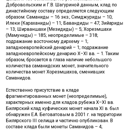
Добровольским и Г.В. Шагуриной данным, клад по
династийному составу определяется следующим
образом: Саманиды – 16 экз.; Симджуриды – 10;
Илеки (Караханиды) – 11; Бавандиды – 47; Зийариды
– 13; Ширваншахи (Мезидиды) – 5; Хорезмшахи
(Мамуниды) – 185; неопределимые – 318;
подражание восточному дирхему – 1;
западноевропейский денарий – 1; подражание
западноевропейскому денарию X–XI вв. – 1. Таким
образом, бросается в глаза наличие небольшого
количества саманидских монет, значительного
количества монет Хорезмшахов, сменивших
Саманидов.
Естественно присутствие в кладе
фрагментированных монет (неопределимые),
характерных именно для кладов рубежа X–XI вв.
Билярский клад куфических монет начала XI в. был
обнаружен Е.А. Беговатовым в 2001 г. на территории
Билярского III селища и частично опубликован. В
составе клада были монеты Саманидов – 4;