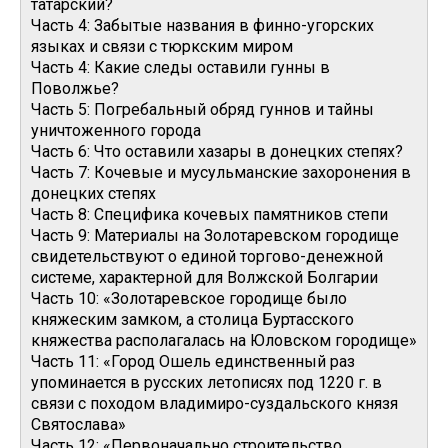
татарский?
Часть 4: Забытые названия в финно-угорских
языках и связи с тюркским миром
Часть 4: Какие следы оставили гунны в
Поволжье?
Часть 5: Погребальный обряд гуннов и тайны
уничтоженного города
Часть 6: Что оставили хазары в донецких степях?
Часть 7: Кочевые и мусульманские захоронения в
донецких степях
Часть 8: Специфика кочевых памятников степи
Часть 9: Материалы на Золотаревском городище
свидетельствуют о единой торгово-денежной
системе, характерной для Волжской Болгарии
Часть 10: «Золотаревское городище было
княжеским замком, а столица Буртасского
княжества располагалась на Юловском городище»
Часть 11: «Город Ошель единственный раз
упоминается в русских летописях под 1220 г. в
связи с походом владимиро-суздальского князя
Святослава»
Часть 12: «Первоначально строительство