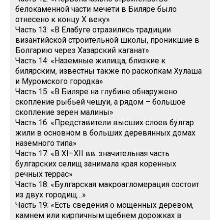
белокаменной части мечети в Биляре было
отнесено к концу X веку»
Часть 13: «В Елабуге отразились традиции
византийской строительной школы, проникшие в
Болгарию через Хазарский каганат»
Часть 14: «Наземные жилища, близкие к
билярским, известны также по раскопкам Хулаша
и Муромского городка»
Часть 15: «В Биляре на глубине обнаружено
скопление рыбьей чешуи, а рядом – большое
скопление зерен малины»
Часть 16: «Представители высших слоев булгар
жили в основном в больших деревянных домах
наземного типа»
Часть 17: «В XI–XII вв. значительная часть
булгарских селищ занимала края коренных
речных террас»
Часть 18: «Булгарская макроагломерация состоит
из двух городищ…»
Часть 19: «Есть сведения о мощенных деревом,
камнем или кирпичным щебнем дорожках в