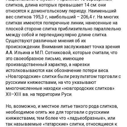
слитков, длина которых превышает 14 см: они
относятся к домонгольскому периоду. Наименьший
вес слитков 195,3 г, наибольший – 206,4 г. На многих
слитках имеются поперечные линии, нанесенные на
плоской стороне слитка приблизительно параллельно
между собой и перпендикулярно длине слитка.
Существуют различные мнения об их
происхождении. Внимания заслуживает точка зрения
А.А. Ильина и М.П. Сотниковой, которые считали, что
это своеобразное письмо, имеющее
производственный характер, а нарезки
истолковываются как обозначение потери веса.
«Новгородские» слитки были результатом торговли с
русскими княжествами, на что указывают
многочисленные находки «новгородских слитков»
XII–XIII вв. на территории Руси.
Но, возможно, и местное литье такого рода слитков,
необходимое опять же для торговли с русскими
княжествами, тем более что «ладьеобразные», или
так называемые «татарские» слитки, относящиеся к