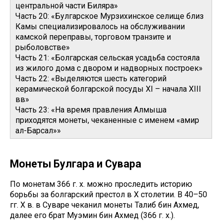
центральной части Биляра»
Часть 20: «Булгарское Мурзихинское селище близ
Камы специализировалось на обслуживании
камской переправы, торговом транзите и
рыболовстве»
Часть 21: «Болгарская сельская усадьба состояла
из жилого дома с двором и надворных построек»
Часть 22: «Выделяются шесть категорий
керамической болгарской посуды XI – начала XIII
вв»
Часть 23: «На время правления Алмыша
приходятся монеты, чеканенные с именем «амир
ал-Барсал»»
Монеты Булгара и Сувара
По монетам 366 г. х. можно проследить историю
борьбы за болгарский престол в Х столетии. В 40–50
гг. Х в. в Суваре чеканил монеты Талиб бин Ахмед,
далее его брат Муэмин бин Ахмед (366 г. х.).