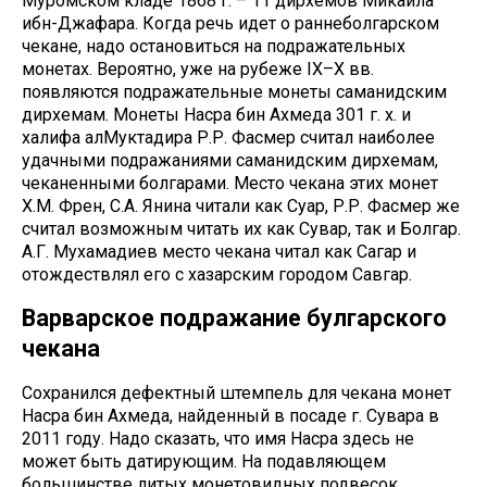
Муромском кладе 1868 г. – 11 дирхемов Микаила
ибн-Джафара. Когда речь идет о раннеболгарском
чекане, надо остановиться на подражательных
монетах. Вероятно, уже на рубеже IX–X вв.
появляются подражательные монеты саманидским
дирхемам. Монеты Насра бин Ахмеда 301 г. х. и
халифа алМуктадира Р.Р. Фасмер считал наиболее
удачными подражаниями саманидским дирхемам,
чеканенными болгарами. Место чекана этих монет
Х.М. Френ, С.А. Янина читали как Суар, Р.Р. Фасмер же
считал возможным читать их как Сувар, так и Болгар.
А.Г. Мухамадиев место чекана читал как Сагар и
отождествлял его с хазарским городом Савгар.
Варварское подражание булгарского
чекана
Сохранился дефектный штемпель для чекана монет
Насра бин Ахмеда, найденный в посаде г. Сувара в
2011 году. Надо сказать, что имя Насра здесь не
может быть датирующим. На подавляющем
большинстве литых монетовидных подвесок