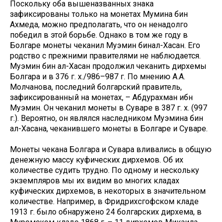
Поскольку оба вышеназванных знака
зафиксированы только на монетах Мумина бин
Ахмеда, можно предполагать, что он ненадолго
победил в этой борьбе. Однако в том же году в
Болгаре монеты чеканил Муэмин бинал-Хасан. Его
родство с прежними правителями не наблюдается.
Муэмин бин ал-Хасан продолжил чеканить дирхемы
Болгара и в 376 г. х./986–987 г. По мнению А.А.
Молчанова, последний болгарский правитель,
зафиксированный на монетах, – Абдурахман ибн
Муэмин. Он чеканил монеты в Суваре в 387 г. х. (997
г.). Вероятно, он являлся наследником Муэмина бин
ал-Хасана, чеканившего монеты в Болгаре и Суваре.
Монеты чекана Болгара и Сувара вливались в общую
денежную массу куфических дирхемов. Об их
количестве судить трудно. По одному и нескольку
экземпляров мы их видим во многих кладах
куфических дирхемов, в некоторых в значительном
количестве. Например, в Фридрихсгофском кладе
1913 г. было обнаружено 24 болгарских дирхема, в