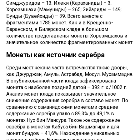
Симджуридов – 13; Илеки (Караханиды) – 3;
Хорезмшахи (Мамуниды) – 265; Зийариды – 149;
Буиды (Бувейхиды) – 39. Всего вместе с
фрагментами 1785 монет. Как и в Крещенно-
Баранском, в Билярском кладе в большом
количестве представлены монеты Хорезмшахов и
значительное количество фрагментированных монет.
Монеты как источник серебра
Среди мест чекана часто встречаются такие дворы,
как Джурджан, Амуль, Астрабад, Мосул, Мухаммадия.
В опубликованной части клада зафиксирована
монета с наиболее поздней датой – 392 г. х./1002 г.
Анализ монет клада показывает значительное
снижение содержания серебра в составе монет. По
сравнению с саманидскими монетами среднее
содержание серебра упало с 89,3% до 48,1% в
монетах Нух бин Мансура. Такое же содержание
серебра в монетах Кабуса бин Вашмагира и для
монет буидов – 41,6%. Нахождение уникальных
кладов в районе Билярска указывает на