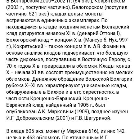
В Болгарском 2000–2002 гг. (64 экз.), Кокрятьском
(2003 г., поступил частично), Белогорском (поступил
частично, 521 экз.) кладах целые монеты
встречаются в единичных экземплярах. По
находящимся в кладе поздним монетам Болгарский
клад датируется началом XI в. (денарий Оттона I),
Белогорский клад – концом Х в. (Мансур б. Нух, 997
г.), Кокрятьский – также концом Х в. А.В. Фомин на
основе анализа кладов подчеркивает, что большую
часть дирхемов, поступавших в Восточную Европу, с
70-х годов X в. превращали в обломки. Клады конца
X – начала XI вв. состоят преимущественно из мелких
обломков. Денежное обращение Волжской Болгарии
рубежа X–XI вв. характеризуют уникальные клады,
обнаруженные в Биляре и в его окрестностях, в
частности Крещенно-Баранский. Крещенно-
Баранский клад, найденный в 1905 г., был
опубликован А.К. Марковым (1909), позднее изучен
И.Г. Добровольским (2001) и Г.В. Шагуриной.
В кладе 605 экз. монет (у Маркова 616), из них 142
целых и 463 обломков. По уточненным И.Г.