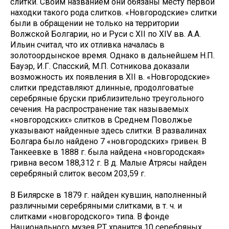
слитки. Своим названием они обязаны месту первой
находки такого рода слитков. «Новгородские» слитки
были в обращении не только на территории
Волжской Болгарии, но и Руси с XII по XIV вв. А.А.
Ильин считал, что их отливка началась в
золотоордынское время. Однако в дальнейшем Н.П.
Бауэр, И.Г. Спасский, М.П. Сотникова доказали
возможность их появления в XII в. «Новгородские»
слитки представляют длинные, продолговатые
серебряные бруски приблизительно треугольного
сечения. На распространение так называемых
«новгородских» слитков в Среднем Поволжье
указывают найденные здесь слитки. В развалинах
Болгара было найдено 7 «новгородских» гривен. В
Танкеевке в 1888 г. была найдена «новгородская»
гривна весом 188,312 г. В д. Малые Атрясы найден
серебряный слиток весом 203,59 г.
В Билярске в 1879 г. найден кувшин, наполненный
различными серебряными слитками, в т. ч. и
слитками «новгородского» типа. В фонде
Национального музея РТ хранится 10 серебряных