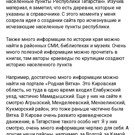
населенные пункты Республики Татарстан». Изучив
материал, я заметил, что есть деревни, которые не
указаны в справочнике. С этого момента у меня
созрела идея о создании сайта про исчезнувшие и
исчезающие населенные пункты республики.
Также много информации по истории края можно
найти в районных СМИ, библиотеках и музеях. Очень
много полезной информации можно прочитать в
книгах, там авторы краеведы по крупицам создают
историю населенного пункта.
Например, достаточно много информации можно
найти на портале «Родная Вятка». Это Кировская
область, но туда в одно время входил Елабужский
уезд, частично Мамадышский. Еще у них на сайте я
смотрю Агрызский, Менделеевский, Мензелинский,
Кукморский район, это тоже раньше частично была
Вятка. В Кирове очень развито краеведческое
движение, в Татарстане такого особо нет. Я у них
смотрю, очень много информации черпаю для себя. А
другие наши районы, например, за Волгой, за Камой,