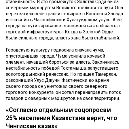
стабильность. В это промежуток Золотая Орда была
северным маршрутом Великого шелкового пути. Она
перехватила весь транзит товаров с Востока и Запада
из-за войн в Чагатайском и Хулагуидском улусе. А ее
города на пути караванов становятся важной частью
торговой инфраструктуры. Когда в Золотой Орде
были сильные города, власть хана была стабильной.
Городскую культуру подкосила сначала чума,
опустошившая города. Чума усилила кочевой
элемент, начавший бороться за власть. Закончилась
нестабильность победой Тохтамыша, запустившего
золотоордынский ренессанс. Но пришел Тамерлан,
разоривший Улус Джучи. Фактически во время
своего похода он уничтожал своего северного
торгового конкурента: он хотел перенаправить поток
товаров с северных маршрутов на свои территории.
«Согласно отдельным соцопросам
25% населения Казахстана верят, что
Чингисхан казах»