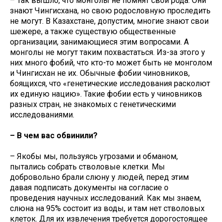
– Так вышло, что монголы не помнят свои рода. Они
знают Чингисхана, но свою родословную проследить
не могут. В Казахстане, допустим, многие знают свои
шежере, а также существую общественные
организации, занимающиеся этим вопросами. А
монголы не могут таким похвастаться. Из-за этого у
них много фобий, что кто-то может быть не монголом
и Чингисхан не их. Обычные фобии чиновников,
боящихся, что «генетические исследования расколют
их единую нацию». Такие фобии есть у чиновников
разных стран, не знакомых с генетическими
исследованиями.
– В чем вас обвинили?
– Якобы мы, пользуясь угрозами и обманом,
пытались собрать стволовые клетки. Мы
добровольно брали слюну у людей, перед этим
давая подписать документы на согласие о
проведения научных исследований. Как мы знаем,
слюна на 95% состоит из воды, и там нет стволовых
клеток. Для их извлечения требуется дорогостоящее