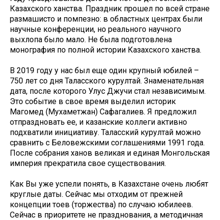
Казахского ханства. Праздник прошел по всей стране
размашисто и помпезно: в областных центрах были
научные конференции, но реального научного
выхлопа было мало. Не была подготовлена
монография по полной истории Казахского ханства.
В 2019 году у нас был еще один крупный юбилей –
750 лет со дня Таласского курултай. Знаменательная
дата, после которого Улус Джучи стал независимым.
Это событие в свое время выделил историк
Магомед (Мухаметжан) Сафагалиев. Я предложил
отпраздновать ее, и казанские коллеги активно
подхватили инициативу. Таласский курултай можно
сравнить с Беловежскими соглашениями 1991 года.
После собрания ханов великая и единая Монгольская
империя прекратила свое существования.
Как Вы уже успели понять, в Казахстане очень любят
круглые даты. Сейчас мы отходим от прежней
концепции тоев (торжества) по случаю юбилеев.
Сейчас в приоритете не празднования, а методичная