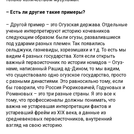
– Есть ли другие такие примеры?
– Другой пример – это Огузская держава. Отдельные
ученые интерпретируют историю кочевников
следующим образом: были огузы, развалившиеся
под ударами разных племен. Так появились
сельджуки, газневиды, хорезмшахи и т.д. То есть мы
видим 4 разных государства. Хотя если открыть
важный первоисточник по истории номадов – Огуз-
наме, написанный Рашид ад-Дином, то мы видим,
что существовало одно огузское государство, просто
с разными династиями. Это равносильно тому, если
бы говорили, что Россия Рюриковичей, Годуновых и
Романовых – это три разные страны. Я это все к
тому, что профессионалы должны понимать, что
важна не устаревшая интерпретации фактов и
устаревший фрейм из XIX века, а данные из
средневековых первоисточников, внутренний
взгляд на свою историю.