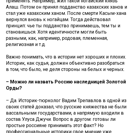
применять. Например, жил такой ногайский князь
Алаш. Потом он принял подданство казахских ханов и
стал уже казахским ханом. После смерти Касым-хана
вернулся вновь к ногайцам. Тогда действовал
принцип: чье ты подданство принимаешь, тем ты и
становишься. Хотя идентичности могли быть
разными, как, например, родовая, племенная,
религиозная и т.д.
Важно понимать, что в истории нет хороших и плохих.
Историк, как судья, должен объективно разобраться
в том, что было, не деля стороны на белых и черных.
– Можно ли назвать Россию наследницей Золотой
Орды?
– Да. Историк-тюрколог Вадим Трепавлов в одной из
своих статей доказал, что русские княжества не были
вассальными государствами, а напрямую входили в
состав Улуса Джучи. Вопрос в другом: готовы ли
простые россияне принимать этот факт? Но
профессиональные историки свое мнение уже