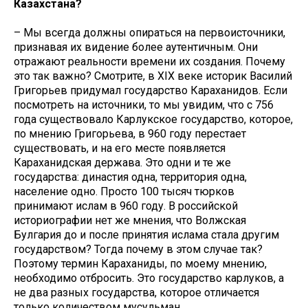
Казахстана?
– Мы всегда должны опираться на первоисточники,
признавая их видение более аутентичным. Они
отражают реальности времени их создания. Почему
это так важно? Смотрите, в XIX веке историк Василий
Григорьев придумал государство Караханидов. Если
посмотреть на источники, то мы увидим, что с 756
года существовало Карлукское государство, которое,
по мнению Григорьева, в 960 году перестает
существовать, и на его месте появляется
Караханидская держава. Это одни и те же
государства: династия одна, территория одна,
население одно. Просто 100 тысяч тюрков
принимают ислам в 960 году. В российской
историографии нет же мнения, что Волжская
Булгария до и после принятия ислама стала другим
государством? Тогда почему в этом случае так?
Поэтому термин Караханиды, по моему мнению,
необходимо отбросить. Это государство карлуков, а
не два разных государства, которое отличается
только количеством мусульман.