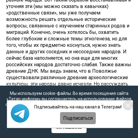
уточняя эти (мы можно сказать в кавычках)
«родственные связи», мы уже получаем
возможность решать отдельные исторические
вопросы, связанные с изучением старинных родов и
миграций. Конечно, очень хотелось бы, охватить
более глубокие и сложные темы этногенеза, но для
того, чтобы их предметно коснуться, нужно знать
данные и других соседних и несоседних народов. И
сейчас база наполняется, но она еще для многих
российских народов достаточно слабая. Также важны
древние ДНК. Мы ведь знаем, что в Поволжье
существовали различные древние археологические
культуры, эти народы давно исчезли. Но рассуждать
о древних народах и так очень сложно, а тем более об
Мы используем cookie-файлы. Во время посещения сайта
их родстве.
«Татар-информ» вы соглашаетесь на использование файлов
cookie в соответствии с настоящим уведомлением, согласием
Подписывайтесь на наш канал в Телеграм!
А.М.
А ведь целый институт археология есть, и Айрат
на
обработку персональных данных
,
Политикой о
Габитович рассказывал, что у него там в запасниках
персональных данных
и
Политикой конфиденциальности
Подписаться
огромное количество древних костей.
Соглашаюсь
М.А.
Дело в том, что исследования, связанные с