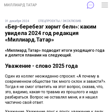
МИЛЛИАРД ТАТАР
31 декабря 2024
СПЕЦПРОЕКТЫ / ЭКСКЛЮЗИВ
«Бер-беребезгә хөрмәт белән»: каким
увидела 2024 год редакция
«Миллиард.Татар»
«Миллиард.Татар» подводит итоги уходящего года
и делится планами на следующий.
Уважение - слово 2025 года
Один из коллег неожиданно спросил: «А почему в
современном обществе так много склок и зависти?».
Тогда я не смог ответить на этот вопрос, сказав, что,
это, видимо, какая-то травма из прошлого и надо
разбираться. Вопрос не оставлял меня, и я нашел
частично свой ответ.
Уважение. Уважение друг к другу, уважение к делу