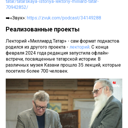
tatar/tatarskaya-istoriya-lektoriy-milliard-tatar-
70942852/
➡️«Звук»:
https://zvuk.com/podcast/34149288
Реализованные проекты
Лекторий «Миллиард.Татар» - сам формат подкастов
родился из другого проекта -
лекторий
. С конца
февраля 2024 года редакция запустила офлайн-
встречи, посвященные татарской истории. В
различных музея Казани прошло 35 лекций, которые
посетило более 700 человек.