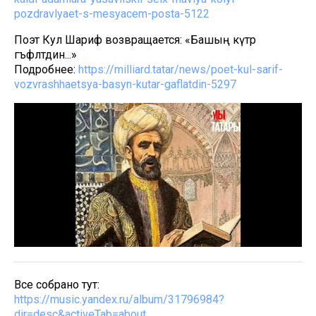
pozdravlyaet-s-mesyacem-posta-5122
Поэт Кул Шариф возвращается: «Башың күтәр
гъәфләтдин...»
Подробнее:
https://milliard.tatar/news/poet-kul-sarif-
vozvrashhaetsya-basyn-kutar-gaflatdin-5297
Все собрано тут:
https://music.yandex.ru/album/31796984?
dir=desc&activeTab=about