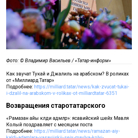
Фото: © Владимир Васильев / «Татар-информ»
Как звучат Тукай и Джалиль на арабском? В роликах
от «Миллиард.Татар»
Подробнее:
https://milliard.tatar/news/kak-zvucat-tukai-
i-dzalil-na-arabskom-v-rolikax-ot-milliardtatar-6351
Возвращения старотатарского
«Рамазан айы кәлди адәмләрә»: ясавийский шейх Мавля
Колый поздравляет с месяцем поста
Подробнее:
https://milliard.tatar/news/ramazan-aiy-
kaldi-adamlara-yasaviiskii-seix-mavlya-kolyi-