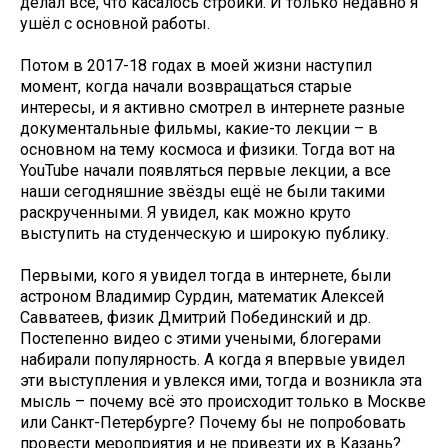
делал всё, что касалось стройки. И только недавно я
ушёл с основной работы.
Потом в 2017-18 годах в моей жизни наступил
момент, когда начали возвращаться старые
интересы, и я активно смотрел в интернете разные
документальные фильмы, какие-то лекции – в
основном на тему космоса и физики. Тогда вот на
YouTube начали появляться первые лекции, а все
наши сегодняшние звёзды ещё не были такими
раскрученными. Я увидел, как можно круто
выступить на студенческую и широкую публику.
Первыми, кого я увидел тогда в интернете, были
астроном Владимир Сурдин, математик Алексей
Савватеев, физик Дмитрий Побединский и др.
Постепенно видео с этими учеными, блогерами
набирали популярность. А когда я впервые увидел
эти выступления и увлекся ими, тогда и возникла эта
мысль – почему всё это происходит только в Москве
или Санкт-Петербурге? Почему бы не попробовать
провести мероприятия и не привезти их в Казань?