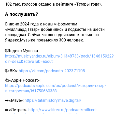
102 тыс. голосов отдано в рейтинге «Татары года».
А послушать?
В июне 2024 года к новым форматам
«Миллиард.Татар» добавились и подкасты на шести
площадках. Сейчас число подписчиков только на
Яндекс.Музыке превысило 300 человек.
🌐Яндекс Музыка:
https://music.yandex.ru/album/31348733/track/134615922?
dir=desc&activeTab=about
🌐«ВК»:
https://vk.com/podcasts-202371705
👍«Apple Podcast»:
https://podcasts.apple.com/us/podcast/история-татар-
и-татарстана/id1750660383
➡️«Mave»:
https://tatarhistory.mave.digital/
➡️«Литрес»:
https://www.litres.ru/podcast/milliard-