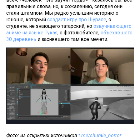
правильные слова, но, к сожалению, сегодня они
стали штампом. Мы редко услышим историю о
юноше, который
создает игру про Шурале
, о
студенте, не знающего татарский, но
озвучивающего
аниме на языке Тукая
, о фотолюбителе,
объехавшего
30 деревень
и заснявшего там все мечети.
Фото: из открытых источников
t.me/shurale_horror