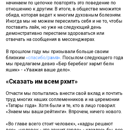
начинаем по цепочке повторять это поведение по
отношению к другим. В итоге, в обществе множится
обида, которая ведет к многим духовным болезням.
Иногда мы не можем пересилить себя и не то, чтобы
поставить лайк, но уже на следующий день
демонстративно перестаем здороваться или
отвечать на сообщения в мессенджерах.
В прошлом году мы призывали больше своим
близким
«спасибо/рәхмәт»
. Посылом следующего года
мы предлагаем девиз «Бер беребезгә хөрмәт белән
яшик» - «Уважая ваше дело».
«Сказать им всем рәхмәт»
Отчасти мы попытались внести свой вклад и почтить
труд многих наших соплеменников и на церемонии
«Татары года». Хотя были и те, кто в лицо говорил:
«Знаем мы ваши рейтинги». Впрочем, ничего нового.
«Во главе всего стоит человек», «кадры решают
все», «человек - это звучит гордо» - казалось бы, все