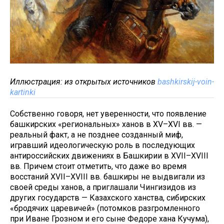
Иллюстрация: из открытых источников
bashkirskij-voin-
kartinki
Собственно говоря, нет уверенности, что появление
башкирских «региональных» ханов в XV–XVI вв. —
реальный факт, а не позднее созданный миф,
игравший идеологическую роль в последующих
антироссийских движениях в Башкирии в XVII–XVIII
вв. Причем стоит отметить, что даже во время
восстаний XVII–XVIII вв. башкиры не выдвигали из
своей среды ханов, а приглашали Чингизидов из
других государств — Казахского ханства, сибирских
«бродячих царевичей» (потомков разгромленного
при Иване Грозном и его сыне Федоре хана Кучума),