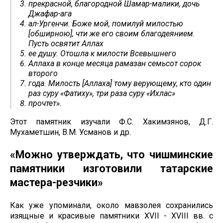
прекрасной, благородной Шамар-малики, дочь
Джафар-ага
ал-Ургенчи. Боже мой, помилуй милостью
[обширною], чти же его своим благодеянием.
Пусть освятит Аллах
ее душу. Отошла к милости Всевышнего
Аллаха в конце месяца рамазан семьсот сорок
второго
года. Милость [Аллаха] тому верующему, кто один
раз суру «Фатиху», три раза суру «Ихлас»
прочтет».
Этот памятник изучали Ф.С. Хакимзянов, Д.Г.
Мухаметшин, В.М. Усманов и др.
«Можно утверждать, что чишминские
памятники изготовили татарские
мастера-резчики»
Как уже упоминали, около мавзолея сохранились
изящные и красивые памятники XVII - XVIII вв. с