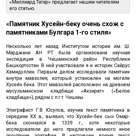
«Миллиард.Татар» предлагает нашим читателям
его статью.
«Памятник Хусейн-беку очень схож с
памятниками Булгара 1-го стиля»
Несколько лет назад Институтом истории им. Ш.
Марджани АН РТ была организована научная
экспедиция в Чишминский район Республики
Башкортостан. В ней участвовали я и историк Сайрус
Хамидуллин. Первым делом исследовали памятник
внутри мавзолея, который установлен на могиле
Хусейн бека. Этот мавзолей расположен на древнем
мусульманском кладбище «Акзират» («Белое
кладбище»), рядом с п.г.т. Чишмы.
Эпиграфист Г.В. Юсупов, изучив текст памятника в
середине ХХ в., выявил, что Хусейн-бек сын Омар-
бека скончался в 1339 г., хотя некоторые
исследователи до него предлагали немного иное
прочтение эпитафии. В настоящее время текст