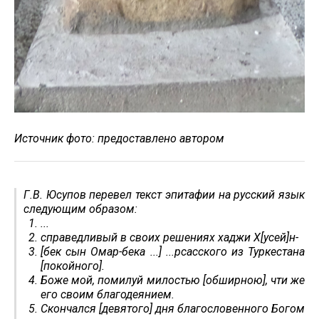
Источник фото: предоставлено автором
Г.В. Юсупов перевел текст эпитафии на русский язык
следующим образом:
...
справедливый в своих решениях хаджи Х[усей]н-
[бек сын Омар-бека ...] ...рсасского из Туркестана
[покойного].
Боже мой, помилуй милостью [обширною], чти же
его своим благодеянием.
Скончался [девятого] дня благословенного Богом