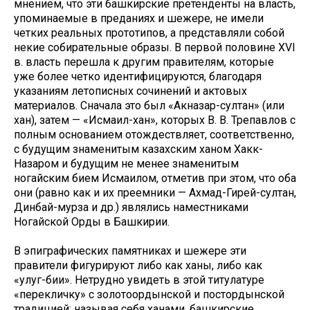
мнением, что эти башкирские претенденты на власть,
упоминаемые в преданиях и шежере, не имели
четких реальных прототипов, а представляли собой
некие собирательные образы. В первой половине XVI
в. власть перешла к другим правителям, которые
уже более четко идентифицируются, благодаря
указаниям летописных сочинений и актовых
материалов. Сначала это был «Акназар-султан» (или
хан), затем — «Исмаил-хан», которых В. В. Трепавлов с
полным основанием отождествляет, соответственно,
с будущим знаменитым казахским ханом Хакк-
Назаром и будущим не менее знаменитым
ногайским бием Исмаилом, отметив при этом, что оба
они (равно как и их преемники — Ахмад-Гирей-султан,
Динбай-мурза и др.) являлись наместниками
Ногайской Орды в Башкирии.
В эпиграфических памятниках и шежере эти
правители фигурируют либо как ханы, либо как
«улуг-бии». Нетрудно увидеть в этой титулатуре
«перекличку» с золотоордынской и постордынской
традицией: называя себя ханами, башкирские