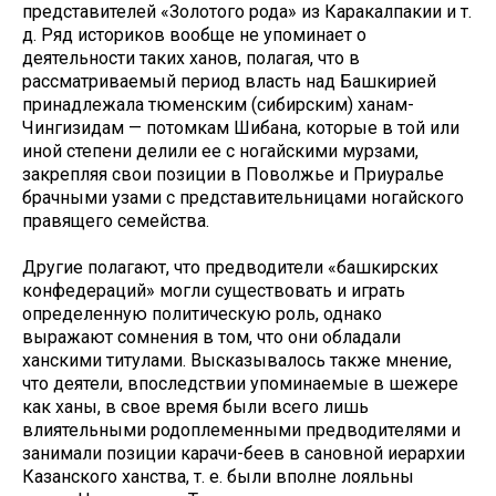
представителей «Золотого рода» из Каракалпакии и т.
д. Ряд историков вообще не упоминает о
деятельности таких ханов, полагая, что в
рассматриваемый период власть над Башкирией
принадлежала тюменским (сибирским) ханам-
Чингизидам — потомкам Шибана, которые в той или
иной степени делили ее с ногайскими мурзами,
закрепляя свои позиции в Поволжье и Приуралье
брачными узами с представительницами ногайского
правящего семейства.
Другие полагают, что предводители «башкирских
конфедераций» могли существовать и играть
определенную политическую роль, однако
выражают сомнения в том, что они обладали
ханскими титулами. Высказывалось также мнение,
что деятели, впоследствии упоминаемые в шежере
как ханы, в свое время были всего лишь
влиятельными родоплеменными предводителями и
занимали позиции карачи-беев в сановной иерархии
Казанского ханства, т. е. были вполне лояльны