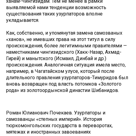
ханам-Чингизидам. Тем не менее в рамки
выявляемой нами тенденции возможность
существования таких узурпаторов вполне
укладывается.
Как, собственно, и упомянутая замена самозваных
«ханов», не имевших права на этот титул в силу
происхождения, более легитимными правителями —
наместниками чингизидского (Хакк-Назар, Ахмад-
Гирей) и манытского (Исмаил, Динбай и др.)
происхождения. Аналогичная ситуация имела место,
например, в Чагатайском улусе, который после
длительного правления узурпаторов-Тимуридов был
вновь возвращен под власть потомков «Золотого
рода» из золотоордынской династии Шибанидов.
Роман Юлианович Почекаев. Узурпаторы и
самозванцы «степных империй». История
тюркомонгольских государств в переворотах,
мятежах и иностранных завоеваниях