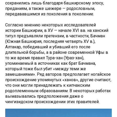
сохранились лишь благодаря башкирскому эпосу,
преданиям, а также шежере — родословным,
передававшимся из поколения в поколение.
Согласно мнению некоторых исследователей
истории Башкирии, в XV — начале XVI вв. на ханский
титул предъявляли претензии, в частности, Бачман
(Южная Башкирия, последняя четверть XV в.),
Алтакар, победивший и убивший его после
длительной борьбы, а в районе современной Уфы в
то же время правил Тура-хан (Ураз-хан),
упоминаемый в источниках как брат Бачмана,
который тоже был убит «между теми же
замешаниями». Ряд авторов предполагает ногайское
происхождение упомянутых «ханов», другие считают,
что они могли принадлежать к кипчакским
родоплеменным образованиям. В некоторых работах
вымазывались предположения даже о
чингизидском происхождении этих правителей.