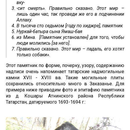
вку-
-сит смерть». Правильно сказано. Этот мир –
лишь один час, так проведи же его в подчинении
Аллаху.
В тысяча сто седьмом [году по хиджре], памятник
Нуркай-батыра сына Ямаш-бая
из Мина. [Памятник установлен] для того, чтобы
люди молились [за него].
Правильно сказано. Этот мир – падаль, его хотят
только собаки».
Этот памятник по форме, почерку, узору, содержанию
надписи очень напоминает татарские надмогильные
камни XVII - XVIII вв. Такие могильные плиты
сохранились относительно много в Заказанье. Для
примера ниже приводим фото и эпитафию памятника
из д. Кошары Атнинского района Республики
Татарстан, датируемого 1693-1694 г.: