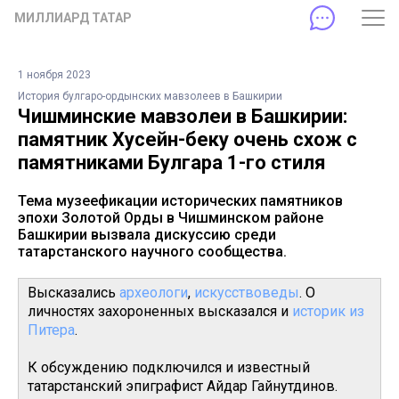
МИЛЛИАРД ТАТАР
1 ноября 2023
История булгаро-ордынских мавзолеев в Башкирии
Чишминские мавзолеи в Башкирии:
памятник Хусейн-беку очень схож с
памятниками Булгара 1-го стиля
Тема музеефикации исторических памятников
эпохи Золотой Орды в Чишминском районе
Башкирии вызвала дискуссию среди
татарстанского научного сообщества.
Высказались
археологи
,
искусствоведы
. О
личностях захороненных высказался и
историк из
Питера
.
К обсуждению подключился и известный
татарстанский эпиграфист Айдар Гайнутдинов.