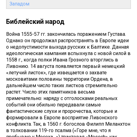
Западом
Библейский народ
Война 1555-57 гг. закончилась поражением Густава.
Однако он продолжал распространять в Европе идеи
о недопустимости выхода русских к Балтике. Данная
идеологическая кампания вспыхнула с новой силой в
1558 г., когда полки Ивана Грозного вторглись в
Ливонию. 14 августа появляется первый немецкий
«летучий листок», где извещается о захвате
московитами половины территории Ордена, в
дальнейшем число таких листков стремительно
растет. Число этих памятников весьма
примечательно: наряду с отголосками реальных
событий они обильно передавали самые
фантастические слухи и пророчества, которые и
формировали в Европе восприятие Ливонского
конфликта. Так, в 1560 г. богослов Филипп Меланхтон
в толковании 119-го псалма («Горе мне, что я
пребываю у Мосоха…») трактовал «Mesech» как