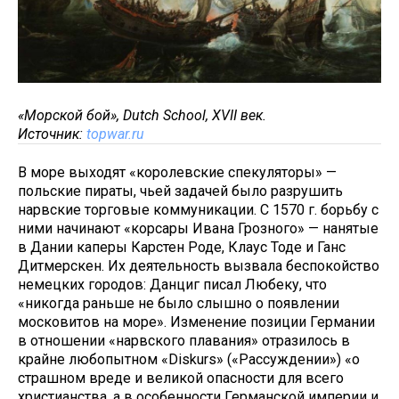
«Морской бой», Dutch School, XVII век.
Источник:
topwar.ru
В море выходят «королевские спекуляторы» —
польские пираты, чьей задачей было разрушить
нарвские торговые коммуникации. С 1570 г. борьбу с
ними начинают «корсары Ивана Грозного» — нанятые
в Дании каперы Карстен Роде, Клаус Тоде и Ганс
Дитмерскен. Их деятельность вызвала беспокойство
немецких городов: Данциг писал Любеку, что
«никогда раньше не было слышно о появлении
московитов на море». Изменение позиции Германии
в отношении «нарвского плавания» отразилось в
крайне любопытном «Diskurs» («Рассуждении») «о
страшном вреде и великой опасности для всего
христианства, а в особенности Германской империи и