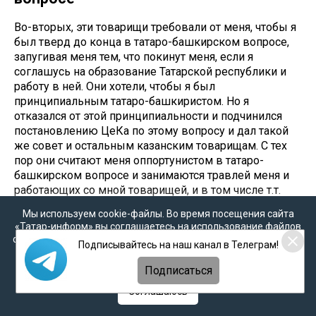
Во-вторых, эти товарищи требовали от меня, чтобы я
был тверд до конца в татаро-башкирском вопросе,
запугивая меня тем, что покинут меня, если я
соглашусь на образование Татарской республики и
работу в ней. Они хотели, чтобы я был
принципиальным татаро-башкиристом. Но я
отказался от этой принципиальности и подчинился
постановлению ЦеКа по этому вопросу и дал такой
же совет и остальным казанским товарищам. С тех
пор они считают меня оппортунистом в татаро-
башкирском вопросе и занимаются травлей меня и
работающих со мной товарищей, и в том числе т.т.
Фирдевса и Брундукова (на Брундукова они
Мы используем cookie-файлы. Во время посещения сайта
нападают еще и потому, что во время конфликта,
«Татар-информ» вы соглашаетесь на использование файлов
возникшего в 1918г. между тат.-башк. левыми
cookie в соответствии с настоящим уведомлением, согласием
Подписывайтесь на наш канал в Телеграм!
эсерами и т. Эльциным в Уфе, они предлагали
на
обработку персональных данных
,
Политикой о
Брундукову выступить во главе татарского полка
персональных данных
и
Политикой конфиденциальности
Подписаться
против большевиков, тот был беспартийным,
Соглашаюсь
сочувствовал большевикам и отказался от этого и
сообщил обо всем т. Эльцину).