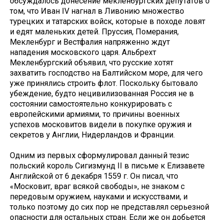
обсуждалось донесение мекленбургских депутатов о
том, что Иван IV нагнал в Ливонию множество
турецких и татарских войск, которые в походе ловят
и едят маленьких детей. Пруссия, Померания,
Мекленбург и Вестфалия напряженно ждут
нападения московского царя. Альбрехт
Мекленбургский объявил, что русские хотят
захватить господство на Балтийском море, для чего
уже принялись строить флот. Поскольку бытовало
убеждение, будто нецивилизованная Россия не в
состоянии самостоятельно конкурировать с
европейскими армиями, то причины военных
успехов московитов видели в покупке оружия и
секретов у Англии, Нидерландов и Франции.
Одним из первых сформулировал данный тезис
польский король Сигизмунд II в письме к Елизавете
Английской от 6 декабря 1559 г. Он писал, что
«Московит, враг всякой свободы», не знаком с
передовым оружием, науками и искусствами, и
только поэтому до сих пор не представлял серьезной
опасности для остальных стран. Если же он добьется