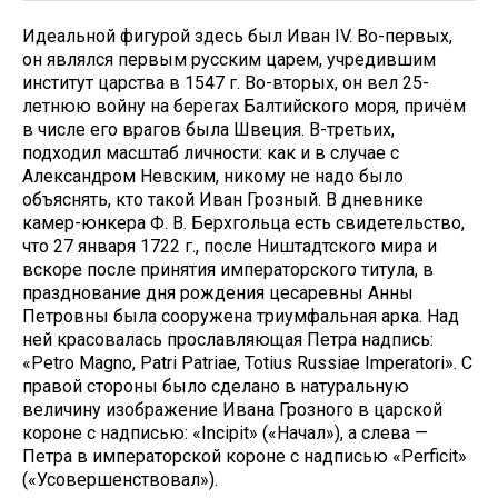
Идеальной фигурой здесь был Иван IV. Во-первых,
он являлся первым русским царем, учредившим
институт царства в 1547 г. Во-вторых, он вел 25-
летнюю войну на берегах Балтийского моря, причём
в числе его врагов была Швеция. В-третьих,
подходил масштаб личности: как и в случае с
Александром Невским, никому не надо было
объяснять, кто такой Иван Грозный. В дневнике
камер-юнкера Ф. В. Берхгольца есть свидетельство,
что 27 января 1722 г., после Ништадтского мира и
вскоре после принятия императорского титула, в
празднование дня рождения цесаревны Анны
Петровны была сооружена триумфальная арка. Над
ней красовалась прославляющая Петра надпись:
«Petro Magno, Patri Patriae, Totius Russiae Imperatori». С
правой стороны было сделано в натуральную
величину изображение Ивана Грозного в царской
короне с надписью: «Incipit» («Начал»), а слева —
Петра в императорской короне с надписью «Perficit»
(«Усовершенствовал»).