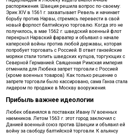
распоряжения. Швеция решила вопрос по-своему:
Эрик ХIV в 1561 г. захватывает Ревель и начинает
борьбу против Нарвы, стремясь перевести в свой
новый форпост балтийскую торговлю. Когда это не
получилось, в мае 1562 г. шведский военный флот
перекрыл Нарвский фарватер и объявил о начале
каперской войны против любой державы, которая
попробует торговать с Россией. В ответ ганзейские
моряки стали топить шведских купцов, торгующих с
Северной Германией. Священная Римская империя
отменила для Любека запрет торговли с Россией
(кроме военных товаров). Как только решение о
запрете торговли было кассировано, сама Ганза стала
лидером по продаже в Москву вооружения.
Прибыль важнее идеологии
Любек обвинялся в поставках Ивану IV военных
наемников. Летом 1563 г. этот город заключил с
Данией военный союз против Швеции и объявил ей
войну за свободу балтийской торговли. К альянсу