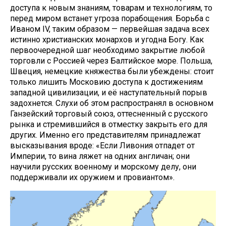
доступа к новым знаниям, товарам и технологиям, то
перед миром встанет угроза порабощения. Борьба с
Иваном IV, таким образом — первейшая задача всех
истинно христианских монархов и угодна Богу. Как
первоочередной шаг необходимо закрытие любой
торговли с Россией через Балтийское море. Польша,
Швеция, немецкие княжества были убеждены: стоит
только лишить Московию доступа к достижениям
западной цивилизации, и её наступательный порыв
задохнется. Слухи об этом распространял в основном
Ганзейский торговый союз, оттесненный с русского
рынка и стремившийся в отместку закрыть его для
других. Именно его представителям принадлежат
высказывания вроде: «Если Ливония отпадет от
Империи, то вина ляжет на одних англичан; они
научили русских военному и морскому делу, они
поддерживали их оружием и провиантом».