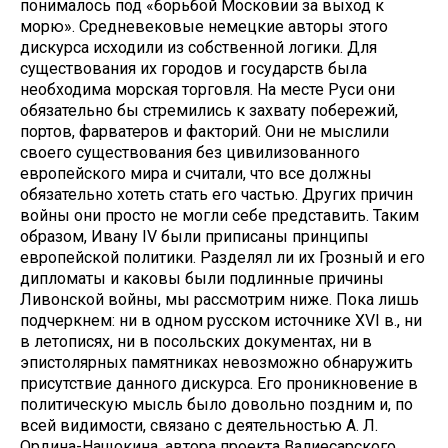
понималось под «борьбой Московии за выход к
морю». Средневековые немецкие авторы этого
дискурса исходили из собственной логики. Для
существования их городов и государств была
необходима морская торговля. На месте Руси они
обязательно бы стремились к захвату побережий,
портов, фарватеров и факторий. Они не мыслили
своего существования без цивилизованного
европейского мира и считали, что все должны
обязательно хотеть стать его частью. Других причин
войны они просто не могли себе представить. Таким
образом, Ивану IV были приписаны принципы
европейской политики. Разделял ли их Грозный и его
дипломаты и каковы были подлинные причины
Ливонской войны, мы рассмотрим ниже. Пока лишь
подчеркнем: ни в одном русском источнике ХVI в., ни
в летописях, ни в посольских документах, ни в
эпистолярных памятниках невозможно обнаружить
присутствие данного дискурса. Его проникновение в
политическую мысль было довольно поздним и, по
всей видимости, связано с деятельностью А. Л.
Ордина-Нащокина, автора проекта Валиесарского