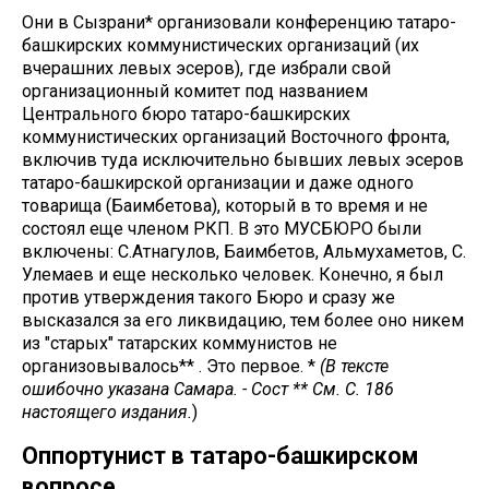
Они в Сызрани* организовали конференцию татаро-
башкирских коммунистических организаций (их
вчерашних левых эсеров), где избрали свой
организационный комитет под названием
Центрального бюро татаро-башкирских
коммунистических организаций Восточного фронта,
включив туда исключительно бывших левых эсеров
татаро-башкирской организации и даже одного
товарища (Баимбетова), который в то время и не
состоял еще членом РКП. В это МУСБЮРО были
включены: С.Атнагулов, Баимбетов, Альмухаметов, С.
Улемаев и еще несколько человек. Конечно, я был
против утверждения такого Бюро и сразу же
высказался за его ликвидацию, тем более оно никем
из "старых" татарских коммунистов не
организовывалось** . Это первое. *
(В тексте
ошибочно указана Самара. - Сост ** См. С. 186
настоящего издания.
)
Оппортунист в татаро-башкирском
вопросе