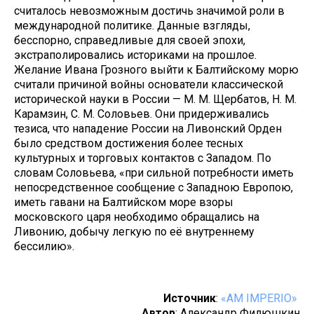
считалось невозможным достичь значимой роли в
международной политике. Данные взгляды,
бесспорно, справедливые для своей эпохи,
экстраполировались историками на прошлое.
Желание Ивана Грозного выйти к Балтийскому морю
считали причиной войны основатели классической
исторической науки в России — М. М. Щербатов, Н. М.
Карамзин, С. М. Соловьев. Они придерживались
тезиса, что нападение России на Ливонский Орден
было средством достижения более тесных
культурных и торговых контактов с Западом. По
словам Соловьева, «при сильной потребности иметь
непосредственное сообщение с Западною Европою,
иметь гавани на Балтийском море взоры
московского царя необходимо обращались на
Ливонию, добычу легкую по её внутреннему
бессилию».
Источник
:
«AM IMPERIO»
Автор
: Александр Филюшкин