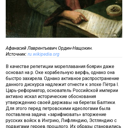
Афанасий Лаврентьевич Ордин-Нащокин.
Источник:
ru.wikipedia.org
В качестве репетиции мореплавания боярин даже
основал на р. Оке корабельную верфь, однако она
быстро захирела. Однако активное распространение
данного дискурса надлежит отнести к эпохе Пётра I.
Царь-реформатор, основатель Российской империи
активно искал исторические обоснования
утверждению своей державы на берегах Балтики.
Для этого перед петровскими идеологами была
поставлена задача: «зарифмовать» вторжение
русских войск в Ингрию, Лифляндию, Эстляндию с
подвигами героев прошлого. Их образы становились