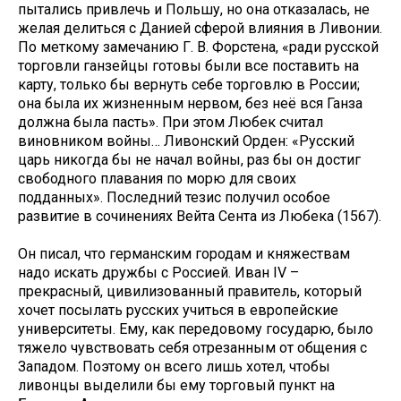
пытались привлечь и Польшу, но она отказалась, не
желая делиться с Данией сферой влияния в Ливонии.
По меткому замечанию Г. В. Форстена, «ради русской
торговли ганзейцы готовы были все поставить на
карту, только бы вернуть себе торговлю в России;
она была их жизненным нервом, без неё вся Ганза
должна была пасть». При этом Любек считал
виновником войны… Ливонский Орден: «Русский
царь никогда бы не начал войны, раз бы он достиг
свободного плавания по морю для своих
подданных». Последний тезис получил особое
развитие в сочинениях Вейта Сента из Любека (1567).
Он писал, что германским городам и княжествам
надо искать дружбы с Россией. Иван IV –
прекрасный, цивилизованный правитель, который
хочет посылать русских учиться в европейские
университеты. Ему, как передовому государю, было
тяжело чувствовать себя отрезанным от общения с
Западом. Поэтому он всего лишь хотел, чтобы
ливонцы выделили бы ему торговый пункт на