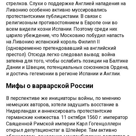
стрелков. Слухи о поддержке Англией нападения на
Ливонию особенно активно муссировались
протестантскими публицистами. В связи с
религиозным противостоянием в Европе они во
всем видели козни Испании. Поэтому среди них
царило убеждение, что Московию побудил напасть
на Ливонию испанский король Филипп II
(одновременно претендовавший на английский
престол). Отсюда легко следовал вывод: война
затеяна для того, чтобы ослабить позиции на Балтике
Дании и Швеции, потенциальных союзников Ордена,
и достичь гегемонии в регионе Испании и Англии.
Мифы о варварской России
В перспективе же инициаторы войны, по мнению
немецких авторов, хотели задушить восстание в
Нидерландах и аннексировать протестантские
германские княжества. 11 октября 1560 г. император
Священной Римской империи Карл Гогенцоллерн
открыл депутационстаг в Шпейере. Там активно