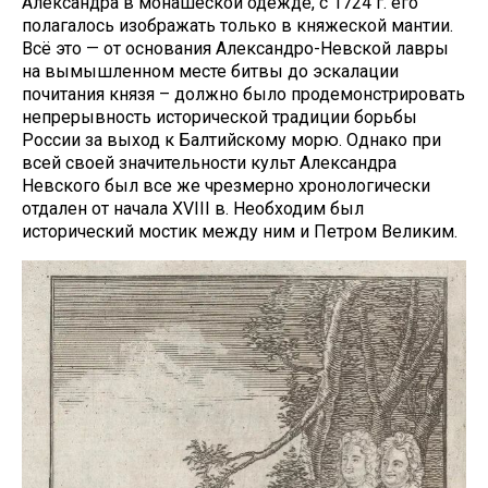
Александра в монашеской одежде, с 1724 г. его
полагалось изображать только в княжеской мантии.
Всё это — от основания Александро-Невской лавры
на вымышленном месте битвы до эскалации
почитания князя – должно было продемонстрировать
непрерывность исторической традиции борьбы
России за выход к Балтийскому морю. Однако при
всей своей значительности культ Александра
Невского был все же чрезмерно хронологически
отдален от начала ХVIII в. Необходим был
исторический мостик между ним и Петром Великим.