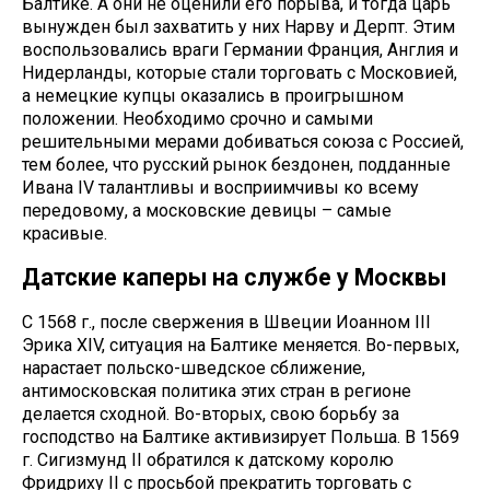
Балтике. А они не оценили его порыва, и тогда царь
вынужден был захватить у них Нарву и Дерпт. Этим
воспользовались враги Германии Франция, Англия и
Нидерланды, которые стали торговать с Московией,
а немецкие купцы оказались в проигрышном
положении. Необходимо срочно и самыми
решительными мерами добиваться союза с Россией,
тем более, что русский рынок бездонен, подданные
Ивана IV талантливы и восприимчивы ко всему
передовому, а московские девицы – самые
красивые.
Датские каперы на службе у Москвы
С 1568 г., после свержения в Швеции Иоанном III
Эрика ХIV, ситуация на Балтике меняется. Во-первых,
нарастает польско-шведское сближение,
антимосковская политика этих стран в регионе
делается сходной. Во-вторых, свою борьбу за
господство на Балтике активизирует Польша. В 1569
г. Сигизмунд II обратился к датскому королю
Фридриху II с просьбой прекратить торговать с