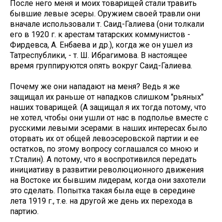
После него меня и моих товарищей стали травить
бывшие левые эсеры. Оружием своей травли они
вначале использовали т. Саид-Галиева (они толкали
его в 1920 г. к арестам татарских коммунистов -
Фирдевса, А. Енбаева и др.), когда же он ушел из
Татреспублики, - т. Ш. Ибрагимова. В настоящее
время группируются опять вокруг Саид-Галиева.
Почему же они нападают на меня? Ведь я же
защищал их раньше от нападков слишком "рьяных"
наших товарищей. (А защищал я их тогда потому, что
не хотел, чтобы они ушли от нас в подполье вместе с
русскими левыми эсерами: в наших интересах было
оторвать их от общей левоэсеровской партии и ее
остатков, по этому вопросу соглашался со мною и
т.Сталин). А потому, что я воспротивился передать
инициативу в развитии революционного движения
на Востоке их бывшим лидерам, когда они захотели
это сделать. Попытка такая была еще в середине
лета 1919 г., т.е. на другой же день их перехода в
партию.