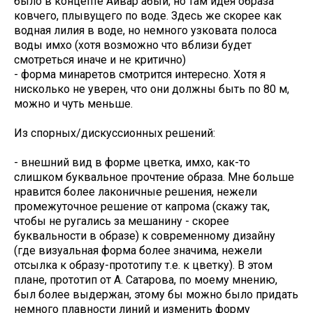
было в концепте Айвар абый, но там идея образа
ковчего, плывущего по воде. Здесь же скорее как
водная лилия в воде, но немного узковата полоса
воды имхо (хотя возможно что вблизи будет
смотреться иначе и не критично)
- форма минаретов смотрится интересно. Хотя я
нисколько не уверен, что они должны быть по 80 м,
можно и чуть меньше.
Из спорных/дискуссионных решений:
- внешний вид в форме цветка, имхо, как-то
слишком буквальное прочтение образа. Мне больше
нравится более лаконичные решения, нежели
промежуточное решение от капрома (скажу так,
чтобы не ругались за мешанину - скорее
буквальности в образе) к современному дизайну
(где визуальная форма более значима, нежели
отсылка к образу-прототипу т.е. к цветку). В этом
плане, прототип от А. Сатарова, по моему мнению,
был более выдержан, этому бы можно было придать
немного плавности линий и изменить форму