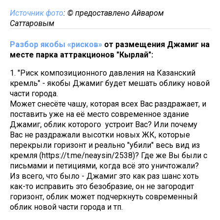
Источник фото
: © предоставлено Айваром
Саттаровым
Разбор якобы «рисков»
от размещения Джамиг на
месте парка аттракционов "Кырлай":
1. "Риск композиционного давления на Казанский
кремль" - якобы Джамиг будет мешать облику новой
части города.
Может снесёте чашу, которая всех Вас раздражает, и
поставить уже на её место современное здание
Джамиг, облик которого устроит Вас? Или почему
Вас не раздражали высотки новых ЖК, которые
перекрыли горизонт и реально "убили" весь вид из
кремля (https://t.me/neaysin/2538)? Где же Вы были с
письмами и петициями, когда всё это уничтожали?
Из всего, что было - Джамиг это как раз шанс хоть
как-то исправить это безобразие, он не загородит
горизонт, облик может подчеркнуть современный
облик новой части города и тп.