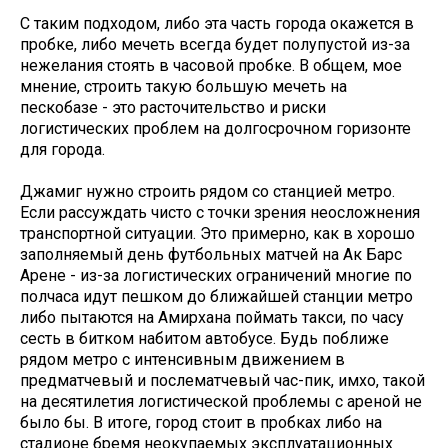
С таким подходом, либо эта часть города окажется в
пробке, либо мечеть всегда будет полупустой из-за
нежелания стоять в часовой пробке. В общем, мое
мнение, строить такую большую мечеть на
пескобазе - это расточительство и риски
логистических проблем на долгосрочном горизонте
для города.
Джамиг нужно строить рядом со станцией метро.
Если рассуждать чисто с точки зрения неосложнения
транспортной ситуации. Это примерно, как в хорошо
заполняемый день футбольных матчей на Ак Барс
Арене - из-за логистических ограничений многие по
полчаса идут пешком до ближайшей станции метро
либо пытаются на Амирхана поймать такси, по часу
сесть в битком набитом автобусе. Будь поближе
рядом метро с интенсивным движением в
предматчевый и послематчевый час-пик, имхо, такой
на десятилетия логистической проблемы с ареной не
было бы. В итоге, город стоит в пробках либо на
стадионе бремя неокупаемых эксплуатационных