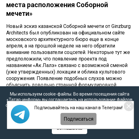
места расположения Соборной
мечети»
Новый эскиз казанской Соборной мечети от Ginzburg
Architects был опубликован на официальном сайте
московского архитектурного бюро еще в конце
апреля, а на прошлой неделе на него обратили
внимание пользователи соцсетей. Некоторые тут же
предположили, что появление проекта под
названием «Ак Лалэ» связано с возможной сменой
(уже утвержденных) локации и облика культового
сооружения. Появление подобных слухов можно
объяснить довольно странной формулировкой
описания эскиза.
Мы используем cookie-файлы. Во время посещения сайта
«Татар-информ» вы соглашаетесь на использование файлов
«Продолжается поиск наиболее достойного места
cookie в соответствии с настоящим уведомлением, согласием
Подписывайтесь на наш канал в Телеграм!
расположения Соборной Мечети в Казани. Для
на
обработку персональных данных
,
Политикой о
персональных данных
и
Политикой конфиденциальности
участка на улице Большой, на правом берегу реки
Подписаться
Казанки при ее впадении в Волгу Мастерская
Соглашаюсь
предложила новую концепцию комплекса Мечети с
молитвенным залом на 10 000 человек, -
говорится