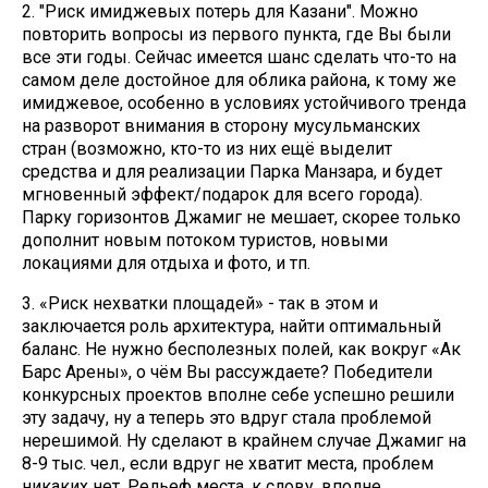
2. "Риск имиджевых потерь для Казани". Можно
повторить вопросы из первого пункта, где Вы были
все эти годы. Сейчас имеется шанс сделать что-то на
самом деле достойное для облика района, к тому же
имиджевое, особенно в условиях устойчивого тренда
на разворот внимания в сторону мусульманских
стран (возможно, кто-то из них ещё выделит
средства и для реализации Парка Манзара, и будет
мгновенный эффект/подарок для всего города).
Парку горизонтов Джамиг не мешает, скорее только
дополнит новым потоком туристов, новыми
локациями для отдыха и фото, и тп.
3. «Риск нехватки площадей» - так в этом и
заключается роль архитектура, найти оптимальный
баланс. Не нужно бесполезных полей, как вокруг «Ак
Барс Арены», о чём Вы рассуждаете? Победители
конкурсных проектов вполне себе успешно решили
эту задачу, ну а теперь это вдруг стала проблемой
нерешимой. Ну сделают в крайнем случае Джамиг на
8-9 тыс. чел., если вдруг не хватит места, проблем
никаких нет. Рельеф места, к слову, вполне