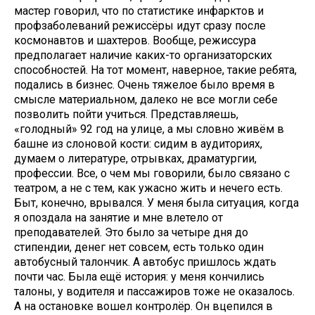
мастер говорил, что по статистике инфарктов и
профзаболеваний режиссёры идут сразу после
космонавтов и шахтеров. Вообще, режиссура
предполагает наличие каких-то организаторских
способностей. На тот момент, наверное, такие ребята,
подались в бизнес. Очень тяжелое было время в
смысле материальном, далеко не все могли себе
позволить пойти учиться. Представляешь,
«голодный» 92 год на улице, а мы словно живём в
башне из слоновой кости: сидим в аудиториях,
думаем о литературе, отрывках, драматургии,
профессии. Все, о чем мы говорили, было связано с
театром, а не с тем, как ужасно жить и нечего есть.
Быт, конечно, врывался. У меня была ситуация, когда
я опоздала на занятие и мне влетело от
преподавателей. Это было за четыре дня до
стипендии, денег нет совсем, есть только один
автобусный талончик. А автобус пришлось ждать
почти час. Была ещё история: у меня кончились
талоны, у водителя и пассажиров тоже не оказалось.
А на остановке вошел контролёр. Он вцепился в