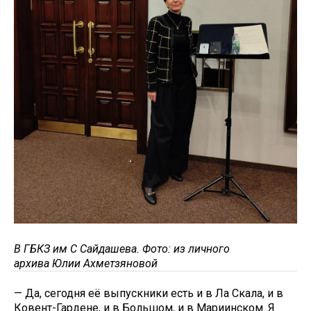
В ГБКЗ им С Сайдашева. Фото: из личного
архива Юлии Ахметзяновой
— Да, сегодня её выпускники есть и в Ла Скала, и в
Ковент-Гардене, и в Большом, и в Мариинском. Я