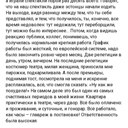
а играли спектакли порой раз десять всего. Говорят,
что на наш спектакль даже эстонцы начали ходить.
На выходе, видя разницу между тем, что ты себе
представлял, и тем, что получилось, ты, конечно, все
время недоволен: тут недожали, тут переборщили,
тут можно было интереснее… Потом, когда видишь
реакцию публики, коллег, понимаешь, что
получилась нормальная крепкая работа. График
работы был жёсткий, по европейской системе, надо
было закончить ровно через месяц. Две репетиции в
день, утром, вечером. На последние репетиции
костюмер театра, милая женщина, приносила мне
пирожки, подкармливала. А после премьеры,
поднимая тост, посмотрела на меня и искренне
расплакалась, всё, что смогла сказать: «Ну как же
похудела!» На самом деле это был один из самых
счастливых периодов в моей жизни. Квартира
практически в театре, через двор. Всё было оплачено:
и проживание, и суточные, и гонорар. Всё работало,
как часы – главреж в постановке! Ответственность
была высокая.