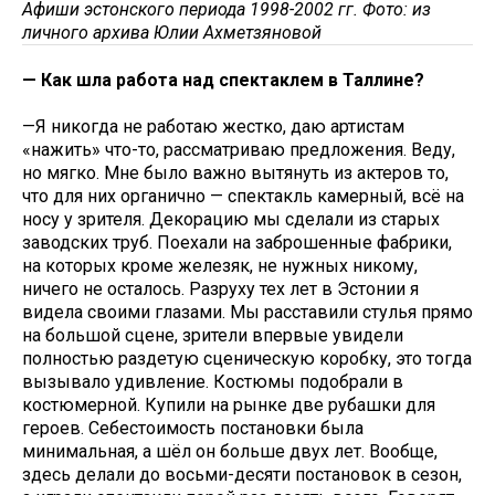
Афиши эстонского периода 1998-2002 гг. Фото: из
личного архива Юлии Ахметзяновой
— Как шла работа над спектаклем в Таллине?
—Я никогда не работаю жестко, даю артистам
«нажить» что-то, рассматриваю предложения. Веду,
но мягко. Мне было важно вытянуть из актеров то,
что для них органично — спектакль камерный, всё на
носу у зрителя. Декорацию мы сделали из старых
заводских труб. Поехали на заброшенные фабрики,
на которых кроме железяк, не нужных никому,
ничего не осталось. Разруху тех лет в Эстонии я
видела своими глазами. Мы расставили стулья прямо
на большой сцене, зрители впервые увидели
полностью раздетую сценическую коробку, это тогда
вызывало удивление. Костюмы подобрали в
костюмерной. Купили на рынке две рубашки для
героев. Себестоимость постановки была
минимальная, а шёл он больше двух лет. Вообще,
здесь делали до восьми-десяти постановок в сезон,