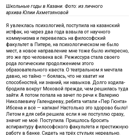
Школьные годы в Казани. Фото: из личного
архива Юлии Ахметзяновой
Я увлеклась психологией, поступила на казанский
истфак, но через два года взвыла от научного
коммунизма и перевелась на философский
факультет в Питере, на психологическом не было
мест, а новое направление мне тоже было интересно,
это же про человека всё. Режиссура стала своего
рода логическим продолжением этого
образовательного квеста. О театральном я мечтала
давно, но тайно — боялась, что не хватит ни
способностей, ни знаний, ни навыков. Долго ходила-
бродила вокруг Моховой прежде, чем решилась туда
зайти. А потом попала на зачет по речи к Валерию
Николаевичу Галендееву, ребята читали «Пер Гюнта»
Ибсена и всё — капкан! Настолько это здорово было!
Летом я для себя решила: если я не поступлю сразу,
значит не моё. Поступила. Пришлось бросить
аспирантуру философского факультета и престижную
работу в банке. Сидеть на трёх стульях нереально.