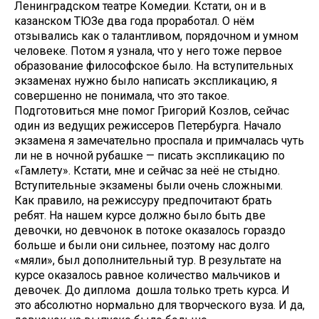
Ленинградском театре Комедии. Кстати, он и в
казанском ТЮЗе два года проработал. О нём
отзывались как о талантливом, порядочном и умном
человеке. Потом я узнала, что у него тоже первое
образование философское было. На вступительных
экзаменах нужно было написать экспликацию, я
совершенно не понимала, что это такое.
Подготовиться мне помог Григорий Козлов, сейчас
один из ведущих режиссеров Петербурга. Начало
экзамена я замечательно проспала и примчалась чуть
ли не в ночной рубашке — писать экспликацию по
«Гамлету». Кстати, мне и сейчас за неё не стыдно.
Вступительные экзамены были очень сложными.
Как правило, на режиссуру предпочитают брать
ребят. На нашем курсе должно было быть две
девочки, но девчонок в потоке оказалось гораздо
больше и были они сильнее, поэтому нас долго
«мяли», был дополнительный тур. В результате на
курсе оказалось равное количество мальчиков и
девочек. До диплома дошла только треть курса. И
это абсолютно нормально для творческого вуза. И да,