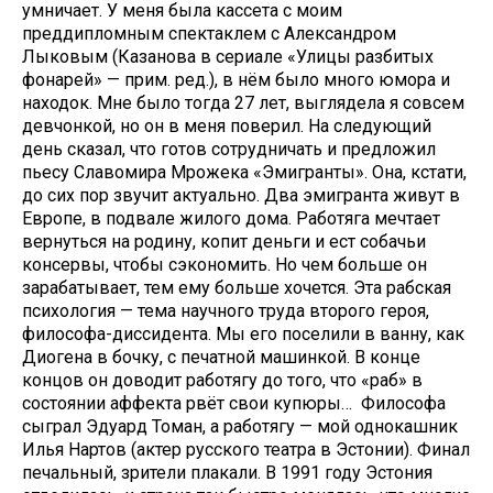
умничает. У меня была кассета с моим
преддипломным спектаклем с Александром
Лыковым (Казанова в сериале «Улицы разбитых
фонарей» — прим. ред.), в нём было много юмора и
находок. Мне было тогда 27 лет, выглядела я совсем
девчонкой, но он в меня поверил. На следующий
день сказал, что готов сотрудничать и предложил
пьесу Славомира Мрожека «Эмигранты». Она, кстати,
до сих пор звучит актуально. Два эмигранта живут в
Европе, в подвале жилого дома. Работяга мечтает
вернуться на родину, копит деньги и ест собачьи
консервы, чтобы сэкономить. Но чем больше он
зарабатывает, тем ему больше хочется. Эта рабская
психология — тема научного труда второго героя,
философа-диссидента. Мы его поселили в ванну, как
Диогена в бочку, с печатной машинкой. В конце
концов он доводит работягу до того, что «раб» в
состоянии аффекта рвёт свои купюры… Философа
сыграл Эдуард Томан, а работягу — мой однокашник
Илья Нартов (актер русского театра в Эстонии). Финал
печальный, зрители плакали. В 1991 году Эстония