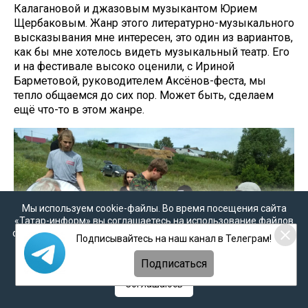
Калагановой и джазовым музыкантом Юрием
Щербаковым. Жанр этого литературно-музыкального
высказывания мне интересен, это один из вариантов,
как бы мне хотелось видеть музыкальный театр. Его
и на фестивале высоко оценили, с Ириной
Барметовой, руководителем Аксёнов-феста, мы
тепло общаемся до сих пор. Может быть, сделаем
ещё что-то в этом жанре.
Мы используем cookie-файлы. Во время посещения сайта
«Татар-информ» вы соглашаетесь на использование файлов
cookie в соответствии с настоящим уведомлением, согласием
Подписывайтесь на наш канал в Телеграм!
на
обработку персональных данных
,
Политикой о
персональных данных
и
Политикой конфиденциальности
Подписаться
Соглашаюсь