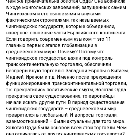
Чем же примечательна Золотая Орда? Она возникла
в ходе монгольских завоеваний, запущенных самим
Чингизханом и его сыновьями и внуками,
фактическими строителями, так называемых
чингизидских государств, которые объединили,
наверное, основные части Евразийского континента.
Если говорить современным языком – это 11
главных первых этапов глобализации в
средневековом мире. Почему? Потому что
чингизидское государство взяли под контроль
трансконтинентальную торговлю, обеспечили
беспрерывную торговлю Западной Европы с Китаем,
Индией, Ираном и т.д. Именно после прекращения
функционирования трансконтинентальной торговли,
т.к. прекратились политические смуты, Золотая Орда
прекратила свое существование, то европейцы
начали искать другие пути. В период существования
чингизидских государств – средневековый мир
превратился в глобальный. И вопросы торговли,
взаимоотношений – были актуальны для того мира.
Золотая Орда была основой всей этой торговли. Чем
она отличалась от других чингизидскмх государств?