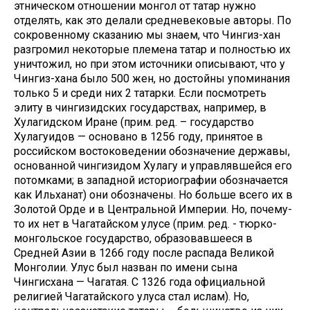
этническом отношении монгол от татар нужно
отделять, как это делали средневековые авторы. По
сокровенному сказанию мы знаем, что Чингиз-хан
разгромил некоторые племена татар и полностью их
уничтожил, но при этом источники описывают, что у
Чингиз-хана было 500 жен, но достойны упоминания
только 5 и среди них 2 татарки. Если посмотреть
элиту в чингизидских государствах, например, в
Хулагидском Иране (прим. ред. – государство
Хулагуидов — основано в 1256 году, принятое в
российском востоковедении обозначение державы,
основанной чингизидом Хулагу и управлявшейся его
потомками; в западной историографии обозначается
как Ильханат) они обозначены. Но больше всего их в
Золотой Орде и в Центральной Империи. Но, почему-
то их нет в Чагатайском улусе (прим. ред. - тюрко-
монгольское государство, образовавшееся в
Средней Азии в 1266 году после распада Великой
Монголии. Улус был назван по имени сына
Чингисхана — Чагатая. С 1326 года официальной
религией Чагатайского улуса стал ислам). Но,