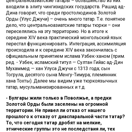
центральноазиатские татары – большинство из них
входили в элиту чингизидских государств. Рашид ад-
Дина говорит, что среди простолюдинов Золотой
Орды (Улус Джучи) – очень много татар. Т.е. понятное
дело, что центральноазиатские татары тюрки – они
переселялись на эту территорию. Но в итоге к
середине XIV века практический монгольский язык
перестал функционировать. Интеграция, ассимиляция
происходила и к середине XIV века закончилась с
официальным принятием ислама Узбек-ханом (прим.
ред. - Узбек, исламский титул — Султан Гийас ад-Дин
Мухаммед — хан Улуса Джучи с 1313 года; сын
Тогрула, десятого сына Менгу-Тимура; племянник
хана Тохты). Далее мы видим уже тюркоязычных
татар, мусульманизированных и т.д.
- Булгары жили только в Поволжье, а предки
Золотой Орды были заселены на огромной
территории. Не привел ли отказ от нашего
прошлого к отказу от диаспаральной части татар?
То, что сегодня татар дробят на мелкие,
этнические группы это не последствия ли, тех