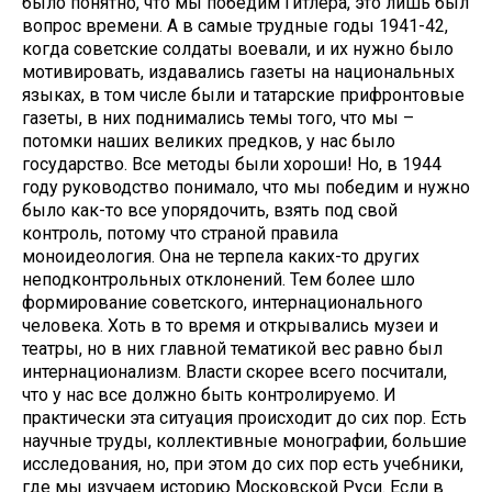
было понятно, что мы победим Гитлера, это лишь был
вопрос времени. А в самые трудные годы 1941-42,
когда советские солдаты воевали, и их нужно было
мотивировать, издавались газеты на национальных
языках, в том числе были и татарские прифронтовые
газеты, в них поднимались темы того, что мы –
потомки наших великих предков, у нас было
государство. Все методы были хороши! Но, в 1944
году руководство понимало, что мы победим и нужно
было как-то все упорядочить, взять под свой
контроль, потому что страной правила
моноидеология. Она не терпела каких-то других
неподконтрольных отклонений. Тем более шло
формирование советского, интернационального
человека. Хоть в то время и открывались музеи и
театры, но в них главной тематикой вес равно был
интернационализм. Власти скорее всего посчитали,
что у нас все должно быть контролируемо. И
практически эта ситуация происходит до сих пор. Есть
научные труды, коллективные монографии, большие
исследования, но, при этом до сих пор есть учебники,
где мы изучаем историю Московской Руси. Если в