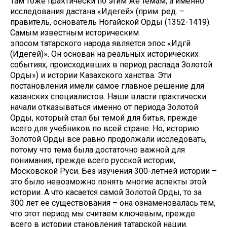
Там тоже практически по этим же темам, а именно
исследования дастана «Идегей» (прим. ред. –
правитель, основатель Ногайской Орды (1352-1419).
Самым известным историческим
эпосом татарского народа является эпос «Идәгәй
(Идегей)». Он основан на реальных исторических
событиях, происходивших в период распада Золотой
Орды») и истории Казахского ханства. Эти
постановления имели самое главное решение для
казанских специалистов. Наши власти практически
начали отказываться именно от периода Золотой
Орды, который стал бы темой для битья, прежде
всего для учебников по всей стране. Но, историю
Золотой Орды все равно продолжали исследовать,
потому что тема была достаточно важной для
понимания, прежде всего русской истории,
Московской Руси. Без изучения 300-летней истории –
это было невозможно понять многие аспекты этой
истории. А что касается самой Золотой Орды, то за
300 лет ее существования – она ознаменовалась тем,
что этот период мы считаем ключевым, прежде
всего в истории становления татарской нации.