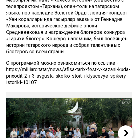
телепроектом «Тархан»), опен-толк на татарском
языке про наследие Золотой Орды, лекция-концерт
«Уен коралларында гасырлар авазы» от Геннадия
Макарова, историческое дефиле эпохи
Средневековья и награждение блогеров конкурса
«Тарихи блогер». Конкурс, напомним, был посвящен
истории татарского народа и собрал талантливых
блогеров со всей страны.
С программой можно ознакомиться по ссылке -
https://milliard.tatar/news/afisa-tarix-fest-v-kazani-kuda-
prixodit-2-i-3-avgusta-skolko-stoit-i-klyucevye-spikery-
istoriki-10107