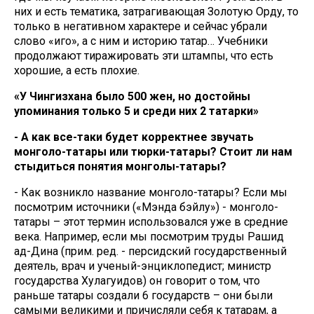
них и есть тематика, затрагивающая Золотую Орду, то
только в негативном характере и сейчас убрали
слово «иго», а с ним и историю татар… Учебники
продолжают тиражировать эти штампы, что есть
хорошие, а есть плохие.
«У Чингизхана было 500 жен, но достойны
упоминания только 5 и среди них 2 татарки»
- А как все-таки будет корректнее звучать
монголо-татары или тюрки-татары? Стоит ли нам
стыдиться понятия монголы-татары?
- Как возникло название монголо-татары? Если мы
посмотрим источники («Мэнда бэйлу») - монголо-
татары – этот термин использовался уже в средние
века. Например, если мы посмотрим труды Рашид
ад-Дина (прим. ред. - персидский государственный
деятель, врач и ученый-энциклопедист; министр
государства Хулагуидов) он говорит о том, что
раньше татары создали 6 государств – они были
самыми великими и причисляли себя к татарам, а