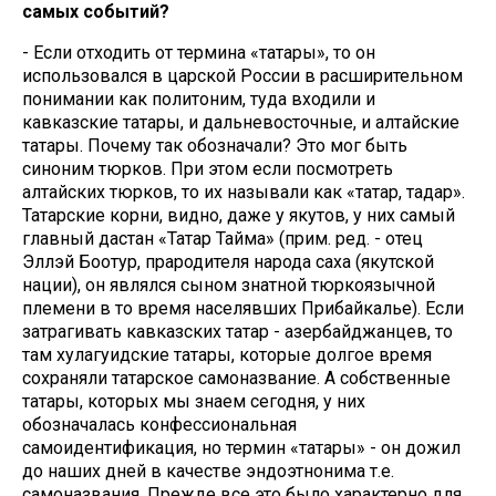
самых событий?
- Если отходить от термина «татары», то он
использовался в царской России в расширительном
понимании как политоним, туда входили и
кавказские татары, и дальневосточные, и алтайские
татары. Почему так обозначали? Это мог быть
синоним тюрков. При этом если посмотреть
алтайских тюрков, то их называли как «татар, тадар».
Татарские корни, видно, даже у якутов, у них самый
главный дастан «Татар Тайма» (прим. ред. - отец
Эллэй Боотур, прародителя народа саха (якутской
нации), он являлся сыном знатной тюркоязычной
племени в то время населявших Прибайкалье). Если
затрагивать кавказских татар - азербайджанцев, то
там хулагуидские татары, которые долгое время
сохраняли татарское самоназвание. А собственные
татары, которых мы знаем сегодня, у них
обозначалась конфессиональная
самоидентификация, но термин «татары» - он дожил
до наших дней в качестве эндоэтнонима т.е.
самоназвания. Прежде все это было характерно для