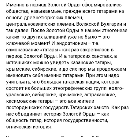
Именно в период Золотой Орды сформировались
общества, называемые, прежде всего татарами на
основе древнетюркских племен,
центральноазиатских племен, Волжской Булгарии и
так далее. После Золотой Орды в нашем этногенезе
каких-то других вливаний уже не было – это
ключевой момент! И эндоэтноним – т.е.
самоназвание «татары» как раз закрепилось в
период Золотой Орды. И в татарских ханствах, в
источниках можно увидеть казанские татары,
крымские, сибирские, и до сих пор мы продолжаем
именовать себя именно татарами. При этом надо
учитывать, что большая татарская нация, которая
состоит из больших этнографических групп: волго-
уральские, сибирские, крымские, астраханские,
касимовские татары – это все жители
постордынских государств Татарских ханств. Как раз
нас объединяет история Золотой Орды – как
общность татар, история государственности,
этническая история.