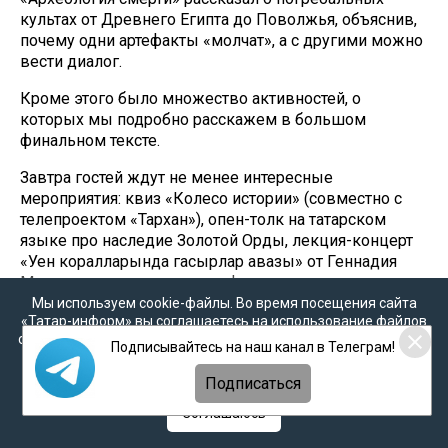
культах от Древнего Египта до Поволжья, объяснив,
почему одни артефакты «молчат», а с другими можно
вести диалог.
Кроме этого было множество активностей, о
которых мы подробно расскажем в большом
финальном тексте.
Завтра гостей ждут не менее интересные
мероприятия: квиз «Колесо истории» (совместно с
телепроектом «Тархан»), опен-толк на татарском
языке про наследие Золотой Орды, лекция-концерт
«Уен коралларында гасырлар авазы» от Геннадия
Макарова, историческое дефиле эпохи
Средневековья и награждение блогеров конкурса
Мы используем cookie-файлы. Во время посещения сайта
«Татар-информ» вы соглашаетесь на использование файлов
«Тарихи блогер». Конкурс, напомним, был посвящен
cookie в соответствии с настоящим уведомлением, согласием
истории татарского народа и собрал талантливых
Подписывайтесь на наш канал в Телеграм!
на
обработку персональных данных
,
Политикой о
блогеров со всей страны.
персональных данных
и
Политикой конфиденциальности
Подписаться
С программой можно ознакомиться по ссылке -
Соглашаюсь
https://milliard.tatar/news/afisa-tarix-fest-v-kazani-kuda-
prixodit-2-i-3-avgusta-skolko-stoit-i-klyucevye-spikery-