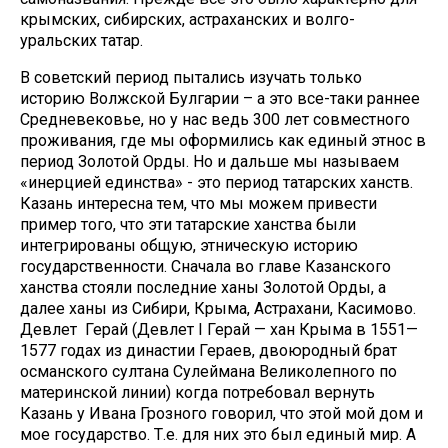
крымских, сибирских, астраханских и волго-
уральских татар.
В советский период пытались изучать только
историю Волжской Булгарии – а это все-таки раннее
Средневековье, но у нас ведь 300 лет совместного
проживания, где мы оформились как единый этнос в
период Золотой Орды. Но и дальше мы называем
«инерцией единства» - это период татарских ханств.
Казань интересна тем, что мы можем привести
пример того, что эти татарские ханства были
интегрированы общую, этническую историю
государственности. Сначала во главе Казанского
ханства стояли последние ханы Золотой Орды, а
далее ханы из Сибири, Крыма, Астрахани, Касимово.
Девлет Герай (Девлет I Герай — хан Крыма в 1551—
1577 годах из династии Гераев, двоюродный брат
османского султана Сулеймана Великолепного по
материнской линии) когда потребовал вернуть
Казань у Ивана Грозного говорил, что этой мой дом и
мое государство. Т.е. для них это был единый мир. А