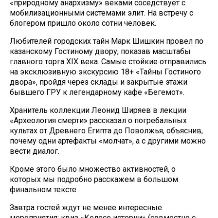
«природному анархизму» веками соседствует с
мобилизационными системами элит. На встречу с
блогером пришло около сотни человек.
Любителей городских тайн Марк Шишкин провел по
казанскому Гостиному двору, показав масштабы
главного торга XIX века. Самые стойкие отправились
на эксклюзивную экскурсию 18+ «Тайны Гостиного
двора», пройдя через склады и закрытые этажи
бывшего ГРУ к легендарному кафе «Бегемот».
Хранитель коллекции Леонид Ширяев в лекции
«Археология смерти» рассказал о погребальных
культах от Древнего Египта до Поволжья, объяснив,
почему одни артефакты «молчат», а с другими можно
вести диалог.
Кроме этого было множество активностей, о
которых мы подробно расскажем в большом
финальном тексте.
Завтра гостей ждут не менее интересные
мероприятия: квиз «Колесо истории» (совместно с