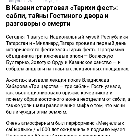
1 августа 2026
Текущее
В Казани стартовал «Тарихи фест»:
сабли, тайны Гостиного двора и
разговоры о смерти
Сегодня, 1 августа, Национальный музей Республики
Татарстан и «Миллиард.Татар» провели первый день
исторического фестиваля «Тарих фест». Программа
объединила три ключевые эпохи — Волжскую
Булгарию, Золотую Орду и Казанское ханство — и
собрала аншлаги на главных лекционных площадках.
Ажиотаж вызвала лекция-показ Владислава
Хабарова «Три царства — три сабли». Гости узнали,
как эволюционировало оружие кочевников и
почему образ восточного воина неотделим от сабли, а
также услышали развенчание мифа о том, что мечи
были чужды этим землям.
Очень атмосферным был перформанс «Мең еллык
сабырлык» / «1000 лет ожидания» в подвале музея.
Постановка Айдара Ахмадиева в исполнении