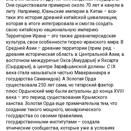
Они существовали примерно около 70 лет и канули в
лету. Например, Юаньские империи в Китае – все-
таки это история древней китайской цивилизации,
которая в итоге интегрировала и смогла создать
свою китайскую национальную империю.
Территории Ирана – это также древнеперсидская
культура, свои особенности тюрко-иранского мира. В
Средней Азии – древние территории (прим. ред. -
древняя историческая область в Центральной Азии, в
восточном междуречье Окса (Амударья) и Яксарта
(Сырдарья), в центре Зарафшанской долины. С IX
века стала называться частью Мавераннахра и
государства Саманидов). А Золотая Орда
существовала 250 лет сама, но татарский фактор
плюс Ордынский мир были актуальны до конца XVIII
века – это период существования Крымского
ханства. Золотая Орда еще примечательна тем, что
создание такого мощного, монархического
государства со своими правилами,
государственными институтами – создала
этнические сообщества, которые уже в условиях