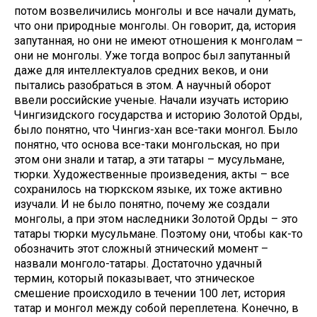
потом возвеличились монголы и все начали думать,
что они природные монголы. Он говорит, да, история
запутанная, но они не имеют отношения к монголам –
они не монголы. Уже тогда вопрос был запутанный
даже для интеллектуалов средних веков, и они
пытались разобраться в этом. А научный оборот
ввели российские ученые. Начали изучать историю
Чингизидского государства и историю Золотой Орды,
было понятно, что Чингиз-хан все-таки монгол. Было
понятно, что основа все-таки монгольская, но при
этом они знали и татар, а эти татары – мусульмане,
тюрки. Художественные произведения, акты – все
сохранилось на тюркском языке, их тоже активно
изучали. И не было понятно, почему же создали
монголы, а при этом наследники Золотой Орды – это
татары тюрки мусульмане. Поэтому они, чтобы как-то
обозначить этот сложный этнический момент –
назвали монголо-татары. Достаточно удачный
термин, который показывает, что этническое
смешение происходило в течении 100 лет, история
татар и монгол между собой переплетена. Конечно, в