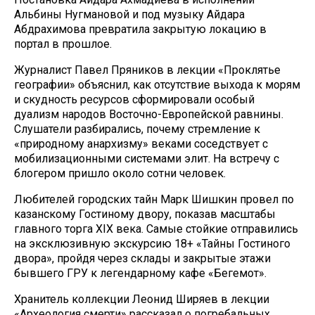
Альбины Нугмановой и под музыку Айдара
Абдрахимова превратила закрытую локацию в
портал в прошлое.
Журналист Павел Пряников в лекции «Проклятье
географии» объяснил, как отсутствие выхода к морям
и скудность ресурсов сформировали особый
дуализм народов Восточно-Европейской равнины.
Слушатели разбирались, почему стремление к
«природному анархизму» веками соседствует с
мобилизационными системами элит. На встречу с
блогером пришло около сотни человек.
Любителей городских тайн Марк Шишкин провел по
казанскому Гостиному двору, показав масштабы
главного торга XIX века. Самые стойкие отправились
на эксклюзивную экскурсию 18+ «Тайны Гостиного
двора», пройдя через склады и закрытые этажи
бывшего ГРУ к легендарному кафе «Бегемот».
Хранитель коллекции Леонид Ширяев в лекции
«Археология смерти» рассказал о погребальных