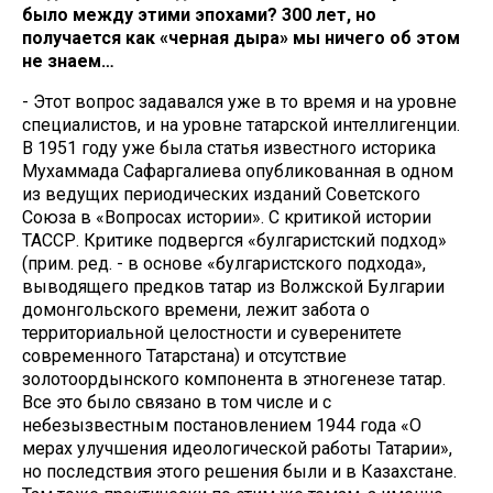
было между этими эпохами? 300 лет, но
получается как «черная дыра» мы ничего об этом
не знаем…
- Этот вопрос задавался уже в то время и на уровне
специалистов, и на уровне татарской интеллигенции.
В 1951 году уже была статья известного историка
Мухаммада Сафаргалиева опубликованная в одном
из ведущих периодических изданий Советского
Союза в «Вопросах истории». С критикой истории
ТАССР. Критике подвергся «булгаристский подход»
(прим. ред. - в основе «булгаристского подхода»,
выводящего предков татар из Волжской Булгарии
домонгольского времени, лежит забота о
территориальной целостности и суверенитете
современного Татарстана) и отсутствие
золотоордынского компонента в этногенезе татар.
Все это было связано в том числе и с
небезызвестным постановлением 1944 года «О
мерах улучшения идеологической работы Татарии»,
но последствия этого решения были и в Казахстане.