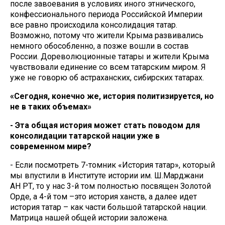
после завоевания в условиях иного этнического,
конфессионального периода Российской Империи
все равно происходила консолидация татар.
Возможно, потому что жители Крыма развивались
немного обособленно, а позже вошли в состав
России. Дореволюционные татары и жители Крыма
чувствовали единение со всем татарским миром. Я
уже не говорю об астраханских, сибирских татарах.
«Сегодня, конечно же, история политизируется, но
не в таких объемах»
- Эта общая история может стать поводом для
консолидации татарской нации уже в
современном мире?
- Если посмотреть 7-томник «История татар», который
мы впустили в Институте истории им. Ш.Марджани
АН РТ, то у нас 3-й том полностью посвящен Золотой
Орде, а 4-й том –это история ханств, а далее идет
история татар – как части большой татарской нации.
Матрица нашей общей истории заложена.