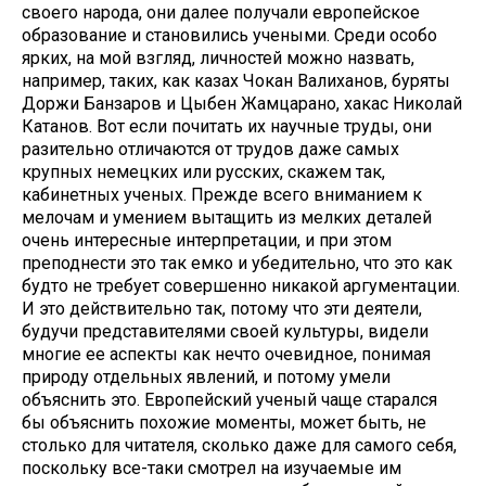
своего народа, они далее получали европейское
образование и становились учеными. Среди особо
ярких, на мой взгляд, личностей можно назвать,
например, таких, как казах Чокан Валиханов, буряты
Доржи Банзаров и Цыбен Жамцарано, хакас Николай
Катанов. Вот если почитать их научные труды, они
разительно отличаются от трудов даже самых
крупных немецких или русских, скажем так,
кабинетных ученых. Прежде всего вниманием к
мелочам и умением вытащить из мелких деталей
очень интересные интерпретации, и при этом
преподнести это так емко и убедительно, что это как
будто не требует совершенно никакой аргументации.
И это действительно так, потому что эти деятели,
будучи представителями своей культуры, видели
многие ее аспекты как нечто очевидное, понимая
природу отдельных явлений, и потому умели
объяснить это. Европейский ученый чаще старался
бы объяснить похожие моменты, может быть, не
столько для читателя, сколько даже для самого себя,
поскольку все-таки смотрел на изучаемые им