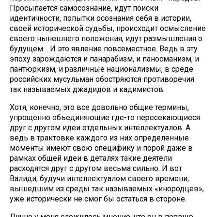
Просыпается самосознание, идут поиски
идентичности, попытки осознания себя в истории,
своей исторической судьбы, происходит осмысление
своего нынешнего положения, идут размышления о
будущем… И это явление повсеместное. Ведь в эту
эпоху зарождаются и панарабизм, и паносманизм, и
пантюркизм, и различные национализмы, в среде
российских мусульман обостряются противоречия
так называемых джадидов и кадимистов.
Хотя, конечно, это все довольно общие термины,
упрощенно объединяющие где-то пересекающиеся
друг с другом идеи отдельных интеллектуалов. А
ведь в трактовке каждого из них определенные
моменты имеют свою специфику и порой даже в
рамках общей идеи в деталях такие деятели
расходятся друг с другом весьма сильно. И вот
Валиди, будучи интеллектуалом своего времени,
вышедшим из среды так называемых «инородцев»,
уже исторически не смог бы остаться в стороне.
Лично у меня сложилось мнение, что он в первую