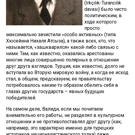
(Irkçılık-Turancılık
davası) было чисто
политическим, в
ходе которого
просто
максимально зачистили «особо активных» (типа
Хюсейина Нихаля Атсыза), а также всех, кто, что
называется, «зашкварился» какой-либо связью с
ними. Там, как известно, оказались арестованы
многие лица совершенно полярных в отношении
друг друга взглядов. Турция, как известно, долго не
вступала во Вторую мировую войну, а когда ее исход
стал, в общем, предсказуем, ее правительству
потребовалось каким-то образом обелить себя в
глазах других государств – явных будущих
победителей.
На самом деле, Валиди, если мы почитаем
внимательно его работы, не разделял в культурном
отношении и не противопоставлял друг другу (как,
например, это характерно именно для турецких
историков националистического толка) даже