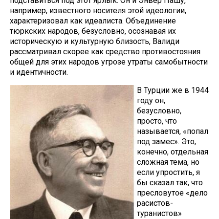
подставиться под этот ярлык. Он и Энвер Пашу,
например, известного носителя этой идеологии,
характеризовал как идеалиста. Объединение
тюркских народов, безусловно, осознавая их
историческую и культурную близость, Валиди
рассматривал скорее как средство противостояния
общей для этих народов угрозе утраты самобытности
и идентичности.
В Турции же в 1944
году он,
безусловно,
просто, что
называется, «попал
под замес». Это,
конечно, отдельная
сложная тема, но
если упростить, я
бы сказал так, что
пресловутое «дело
расистов-
туранистов»