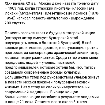
XIX- начала XX вв. Можно даже назвать точную дату
– 1903 год, когда татарский писатель–классик Гаяз
Искаки (Мухаметгаяз Гилезетдинович Исхаков (1878-
1954)) написал повесть-антиутопию «Вырождение
200 спустя».
Повесть рассказывает о будущем татарской нации
(которую автор именует булгарской, чтоб
подчеркнуть связь с Волжской Булгарией). В ней
косные религиозные деятели, выступающие против
прогресса, за консервацию архаической жизни татар,
мешают нации развиваться. Среди татар очень мало
передовых людей – ученых, писателей,
предпринимателей, которые хотели бы, чтоб татары
создавали современные формы культуры.
Большинство татар под руководством улемов живут
в повести Исхаки прежней полусредневековой
жизнью. Нет у татар ни своих университетов, ни
современной медицины. В конце концов
большинство нации погибает в результате эпидемии
в конце 21 века. Остается всего около 3 тысяч