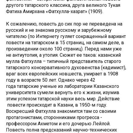
другого татарского классика, друга великого Тукая
Фатиха Амирхана «Фатхулла-хазрат» (1909).
К сожалению, повесть до сих пор не переведена на
русский и не знакома русскому и зарубежному
читателю (по Интернету гуляет сокращенный вариант
повести на татарском в 15 страниц, на самом деле, в
произведении около 100 страниц). Перед нами уже
не антиутопия, а утопия. Сюжет ее таков: казанский
мулла Фатхулла – типичный представитель старого
татарского консервативного духовенства (кадимист),
враг всех европейских новшеств, умирает в 1908
году в возрасте 50 лет. Однако через 42
года татарские ученые из лаборатории Казанского
университета сумели вернуть его к жизни, изумив
этим успехом татарской науки весь мир. Действие
повести происходит в Казани, в 1950-м году.
Воскресший Фатхулла знакомится там со своими
протагонистами, сторонниками прогресса -
профессором Ахметом и его дочерью Лейлой.
Повесть полна предсказаний научно-технических