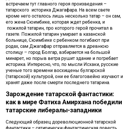
встречаем тут главного героя произведения –
татарского историка Джагафара. На всем свете
кроме него осталось лишь несколько татар – он сам,
его жена Сюимбике, которая ждет ребенка, и
пожилой татарин, про которого герой прочитал в
газете. Пожилой татарин умирает в казанской
больнице, Сюимбике с ребенком погибают при
родах, сам Джагафар отправляется в древнюю
столицу – город Болгар, взбирается на большой
минарет, но порыв ветра рушит здание и погребает
историка. Интересно, что, по мысли Исхаки, русские
ученые того времени восхищены булгарской
(татарской) культурой, они ее благоговейно изучают и
хранят даже после смерти последнего татарина.
Зарождение татарской фантастики:
как в мире Фатиха Амирхана победили
татарские либералы-западники
Следующий образец дореволюционной татарской
фантастики – сатирически-фантастическая повесть