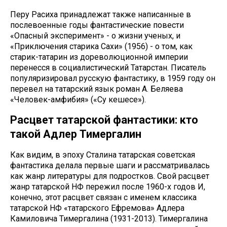
Перу Расиха принадлежат также написанные в
послевоенные годы фантастические повести
«Опасный эксперимент» - о жизни ученых, и
«Приключения старика Сахи» (1956) - о том, как
старик-татарин из дореволюционной империи
перенесся в социалистический Татарстан. Писатель
популяризировал русскую фантастику, в 1959 году он
перевел на татарский язык роман А. Беляева
«Человек-амфибия» («Су кешесе»).
Расцвет татарской фантастики: кто
такой Адлер Тимергалин
Как видим, в эпоху Сталина татарская советская
фантастика делала первые шаги и рассматривалась
как жанр литературы для подростков. Свой расцвет
жанр татарской НФ пережил после 1960-х годов И,
конечно, этот расцвет связан с именем классика
татарской НФ «татарского Ефремова» Адлера
Камиловича Тимергалина (1931-2013). Тимергалина