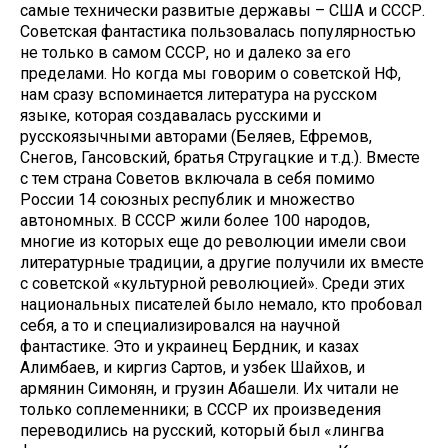
самые технически развитые державы – США и СССР.
Советская фантастика пользовалась популярностью
не только в самом СССР, но и далеко за его
пределами. Но когда мы говорим о советской НФ,
нам сразу вспоминается литература на русском
языке, которая создавалась русскими и
русскоязычными авторами (Беляев, Ефремов,
Снегов, Гансовский, братья Стругацкие и т.д.). Вместе
с тем страна Советов включала в себя помимо
России 14 союзных республик и множество
автономных. В СССР жили более 100 народов,
многие из которых еще до революции имели свои
литературные традиции, а другие получили их вместе
с советской «культурной революцией». Среди этих
национальных писателей было немало, кто пробовал
себя, а то и специализировался на научной
фантастике. Это и украинец Бердник, и казах
Алимбаев, и киргиз Сартов, и узбек Шайхов, и
армянин Симонян, и грузин Абашели. Их читали не
только соплеменники; в СССР их произведения
переводились на русский, который был «лингва