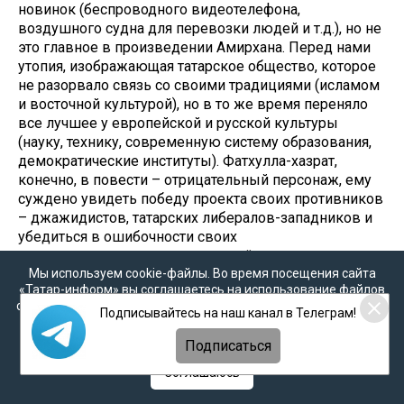
новинок (беспроводного видеотелефона,
воздушного судна для перевозки людей и т.д.), но не
это главное в произведении Амирхана. Перед нами
утопия, изображающая татарское общество, которое
не разорвало связь со своими традициями (исламом
и восточной культурой), но в то же время переняло
все лучшее у европейской и русской культуры
(науку, технику, современную систему образования,
демократические институты). Фатхулла-хазрат,
конечно, в повести – отрицательный персонаж, ему
суждено увидеть победу проекта своих противников
– джажидистов, татарских либералов-западников и
убедиться в ошибочности своих
ультраконсервативных воззрений.
Мы используем cookie-файлы. Во время посещения сайта
«Татар-информ» вы соглашаетесь на использование файлов
cookie в соответствии с настоящим уведомлением, согласием
Подписывайтесь на наш канал в Телеграм!
на
обработку персональных данных
,
Политикой о
персональных данных
и
Политикой конфиденциальности
Подписаться
Соглашаюсь