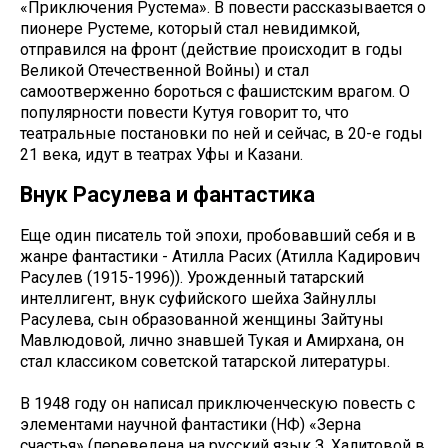
«Приключения Рустема». В повести рассказывается о
пионере Рустеме, который стал невидимкой,
отправился на фронт (действие происходит в годы
Великой Отечественной Войны) и стал
самоотверженно бороться с фашистским врагом. О
популярности повести Кутуя говорит то, что
театральные постановки по ней и сейчас, в 20-е годы
21 века, идут в театрах Уфы и Казани.
Внук Расулева и фантастика
Еще один писатель той эпохи, пробовавший себя и в
жанре фантастики - Атилла Расих (Атилла Кадирович
Расулев (1915-1996)). Урожденный татарский
интеллигент, внук суфийского шейха Зайнуллы
Расулева, сын образованной женщины Зайтуны
Мавлюдовой, лично знавшей Тукая и Амирхана, он
стал классиком советской татарской литературы.
В 1948 году он написал приключенческую повесть с
элементами научной фантастики (НФ) «Зерна
счастья» (переведена на русский язык З. Халитовой в