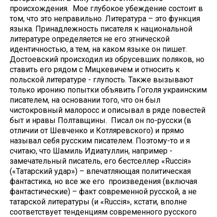
происхождения. Мое глубокое убеждение состоит в
том, что это неправильно. Литература – это функция
языка. Принадлежность писателя к национальной
литературе определяется не его этнической
идентичностью, а тем, на каком языке он пишет.
Достоевский происходил из обрусевших поляков, но
ставить его рядом с Мицкевичем и относить к
польской литературе - глупость. Также вызывают
только иронию попытки объявить Гоголя украинским
писателем, на основании того, что он был
чистокровный малоросс и описывал в ряде повестей
быт и нравы Полтавщины. Писал он по-русски (в
отличии от Шевченко и Котляревского) и прямо
называл себя русским писателем. Поэтому-то и я
считаю, что Шамиль Идиатуллин, например -
замечательный писатель, его бестселлер «Rucciя»
(«Татарский удар») – впечатляющая политическая
фантастика, но все же его произведения (включая
фантастические) – факт современной русской, а не
татарской литературы (и «Rucciя», кстати, вполне
соответствует тенденциям современного русского