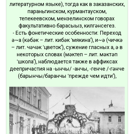
литературном языке), тогда как в заказанских,
параньгинском, курмантауском,
тепекеевском, мензелинском говорах
факультативно барасығыз, килгәнсегез.
- Есть фонетические особенности: Переход
ә~а (кәбәк – лит. кибәк ʻмякинаʼ), и~ә (чичкә
– лит. чәчәк ʻцветокʼ), сужение гласных а, ә в
некоторых словах (мәктеп – лит. мәктәп
ʻшколаʼ), наблюдается также в аффиксах
деепричастия на -ғынчы/ -ғанчы, -генче /-гәнче
(барғынчы/барғанчы ʻпрежде чем идтиʼ),