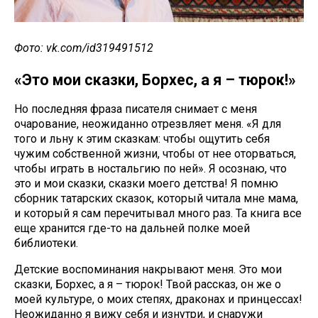
Фото: vk.com/id319491512
«Это мои сказки, Борхес, а я – тюрок!»
Но последняя фраза писателя снимает с меня
очарование, неожиданно отрезвляет меня. «Я для
того и льну к этим сказкам: чтобы ощутить себя
чужим собственной жизни, чтобы от нее оторваться,
чтобы играть в ностальгию по ней». Я осознаю, что
это и мои сказки, сказки моего детства! Я помню
сборник татарских сказок, который читала мне мама,
и который я сам перечитывал много раз. Та книга все
еще хранится где-то на дальней полке моей
библиотеки.
Детские воспоминания накрывают меня. Это мои
сказки, Борхес, а я – тюрок! Твой рассказ, он же о
моей культуре, о моих степях, драконах и принцессах!
Неожиданно я вижу себя и изнутри, и снаружи