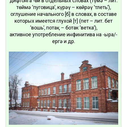
дифтонга -өй в отдельных словах (түмә – лит.
төймә ‘пуговица’, күрәү – көйрәү ‘тлеть’),
оглушение начального [б] в словах, в составе
которых имеется глухой [т] (пет – лит. бет
‘вошь’, потақ – ботак ‘ветка’),
активное употребление инфинитива на -ырға/-
ергә и др.