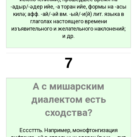
-адыр/-әдер ийе, -а торған ийе, формы на -асы
килә; афф. -ай/-әй вм. -ый/-и(й) лит. языка в
глаголах настоящего времени
изъявительного и желательного наклонений;
и др.
7
А с мишарским
диалектом есть
сходства?
Есссттть. Например, монофтонгизация