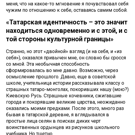
меня, что на какое-то мгновение я почувствовал себя
чужим по отношению к себе, оставаясь самим собой.
«Татарская идентичность – это значит
находиться одновременно и с этой, и с
той стороны культурной границы»
Странно, но этот «двойной» взгляд (и на себя, и «из
себя»), оказался привычен мне, он словно бы сросся
со мной. Эта необычная способность
сформировалась во мне давно. Возможно, через
осмысление прошлого. Давно, еще в советской
школе, учительница истории рассказывала классу о
страшных татаро-монголах, покоривших нашу (мою?)
Киевскую Русь. Страшные кочевники, сжигавшие
города и покорявшие великие царства, неожиданно
оказались моими предками. После этого, много раз
бывая в татарской деревне, я вглядывался в
простые лица селян в поисках диких черт
воинственных ордынцев из рисунков школьного
учебника. Но тщетно.