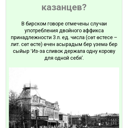
казанцев?
В бирском говоре отмечены случаи
употребления двойного аффикса
принадлежности 3 л. ед. числа (сөт өстесе –
лит. сөт өсте) өчен асырадым бер үземә бер
сыйыр ʻИз-за сливок держала одну корову
для одной себяʼ.