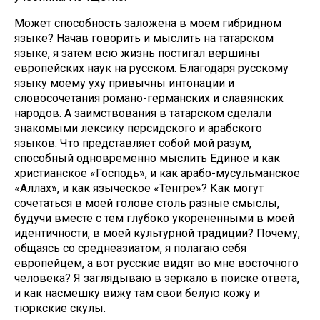
Может способность заложена в моем гибридном
языке? Начав говорить и мыслить на татарском
языке, я затем всю жизнь постигал вершины
европейских наук на русском. Благодаря русскому
языку моему уху привычны интонации и
словосочетания романо-германских и славянских
народов. А заимствования в татарском сделали
знакомыми лексику персидского и арабского
языков. Что представляет собой мой разум,
способный одновременно мыслить Единое и как
христианское «Господь», и как арабо-мусульманское
«Аллах», и как языческое «Тенгре»? Как могут
сочетаться в моей голове столь разные смыслы,
будучи вместе с тем глубоко укорененными в моей
идентичности, в моей культурной традиции? Почему,
общаясь со среднеазиатом, я полагаю себя
европейцем, а вот русские видят во мне восточного
человека? Я заглядываю в зеркало в поиске ответа,
и как насмешку вижу там свои белую кожу и
тюркские скулы.