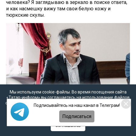
человека? Я заглядываю в зеркало в поиске ответа,
и как насмешку вижу там свои белую кожу и
тюркские скулы.
Мы используем cookie-файлы. Во время посещения сайта
«Татар-информ» вы соглашаетесь на использование файлов
cookie в соответствии с настоящим уведомлением, согласием
Подписывайтесь на наш канал в Телеграм!
на
обработку персональных данных
,
Политикой о
персональных данных
и
Политикой конфиденциальности
Подписаться
Фото: kpfu.ru
Соглашаюсь
Кажется, что и пространство жизни моего народа
разделено. Великая река Идель (Волга), вдоль