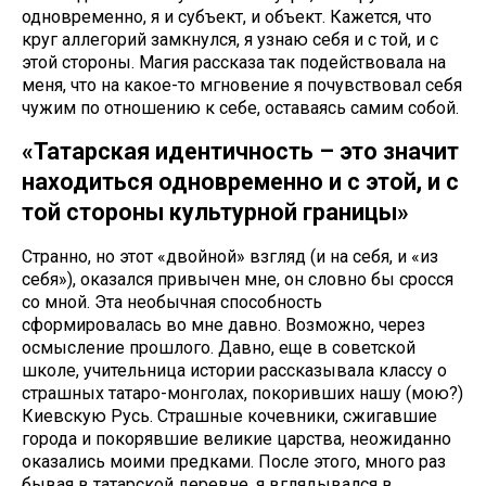
одновременно, я и субъект, и объект. Кажется, что
круг аллегорий замкнулся, я узнаю себя и с той, и с
этой стороны. Магия рассказа так подействовала на
меня, что на какое-то мгновение я почувствовал себя
чужим по отношению к себе, оставаясь самим собой.
«Татарская идентичность – это значит
находиться одновременно и с этой, и с
той стороны культурной границы»
Странно, но этот «двойной» взгляд (и на себя, и «из
себя»), оказался привычен мне, он словно бы сросся
со мной. Эта необычная способность
сформировалась во мне давно. Возможно, через
осмысление прошлого. Давно, еще в советской
школе, учительница истории рассказывала классу о
страшных татаро-монголах, покоривших нашу (мою?)
Киевскую Русь. Страшные кочевники, сжигавшие
города и покорявшие великие царства, неожиданно
оказались моими предками. После этого, много раз
бывая в татарской деревне, я вглядывался в