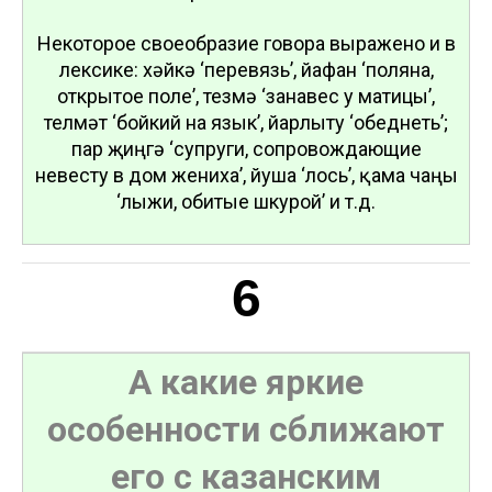
Некоторое своеобразие говора выражено и в
лексике: хәйкә ‘перевязь’, йафан ‘поляна,
открытое поле’, тезмә ‘занавес у матицы’,
телмәт ‘бойкий на язык’, йарлыту ‘обеднеть’;
пар җиңгә ‘супруги, сопровождающие
невесту в дом жениха’, йуша ‘лось’, қама чаңғы
‘лыжи, обитые шкурой’ и т.д.
6
А какие яркие
особенности сближают
его с казанским