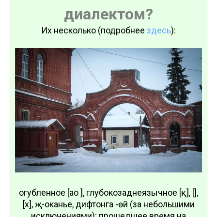
диалектом?
Их несколько (подробнее
здесь
):
огубленное [ао ], глубокозаднеязычное [қ], [ғ],
[х], җ-оканье, дифтонга -өй (за небольшими
исключениями); прошедшее время на