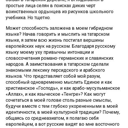
простые лица селян в поисках диких черт
воинственных ордынцев из рисунков школьного
учебника. Но тщетно.
Может способность заложена в моем гибридном
языке? Начав говорить и мыслить на татарском
языке, я затем всю жизнь постигал вершины
европейских наук на русском. Благодаря русскому
языку моему уху привычны интонации и
словосочетания романо-германских и славянских
народов. А заимствования в татарском сделали
знакомыми лексику персидского и арабского
языков. Что представляет собой мой разум,
способный одновременно мыслить Единое и как
христианское «Господь», и как арабо-мусульманское
«Аллах», и как языческое «Тенгре»? Как могут
сочетаться в моей голове столь разные смыслы,
будучи вместе с тем глубоко укорененными в моей
идентичности, в моей культурной традиции? Почему,
общаясь со среднеазиатом, я полагаю себя
европейцем, а вот русские видят во мне восточного