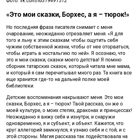
Фото: vk.com/id319491512
«Это мои сказки, Борхес, а я – тюрок!»
Но последняя фраза писателя снимает с меня
очарование, неожиданно отрезвляет меня. «Я для
того и льну к этим сказкам: чтобы ощутить себя
чужим собственной жизни, чтобы от нее оторваться,
чтобы играть в ностальгию по ней». Я осознаю, что
это и мои сказки, сказки моего детства! Я помню
сборник татарских сказок, который читала мне мама,
и который я сам перечитывал много раз. Та книга все
еще хранится где-то на дальней полке моей
библиотеки.
Детские воспоминания накрывают меня. Это мои
сказки, Борхес, а я – тюрок! Твой рассказ, он же о
моей культуре, о моих степях, драконах и принцессах!
Неожиданно я вижу себя и изнутри, и снаружи
одновременно, я и субъект, и объект. Кажется, что
круг аллегорий замкнулся, я узнаю себя и с той, и с
этой стороны. Магия рассказа так подействовала на