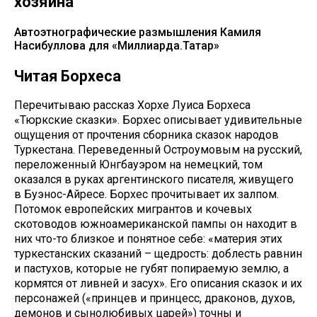
хозяина
Автоэтнографические размышления Камиля
Насибуллова для «Миллиарда.Татар»
Читая Борхеса
Перечитываю рассказ Хорхе Луиса Борхеса
«Тюркские сказки». Борхес описывает удивительные
ощущения от прочтения сборника сказок народов
Туркестана. Переведенный Остроумовым на русский,
переложенный Юнгбауэром на немецкий, том
оказался в руках аргентинского писателя, живущего
в Буэнос-Айресе. Борхес прочитывает их залпом.
Потомок европейских мигрантов и кочевых
скотоводов южноамериканской пампы он находит в
них что-то близкое и понятное себе: «материя этих
туркестанских сказаний – щедрость: доблесть равнин
и пастухов, которые не губят попираемую землю, а
кормятся от ливней и засух». Его описания сказок и их
персонажей («принцев и принцесс, драконов, духов,
демонов и сынолюбивых царей») точны и