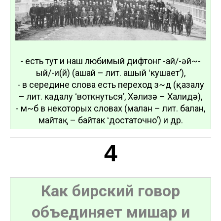
- есть тут и наш любимый дифтонг -ай/-әй~-
ый/-и(й) (ашай – лит. ашый ʻкушаетʼ),
- в середине слова есть переход з~д (қазалу
– лит. кадалу ʻвоткнутьсяʼ, Хәлизә – Халидә),
- м~б в некоторых словах (малан – лит. балан,
майтақ – байтак ʻдостаточноʼ) и др.
4
Как бирский говор
объединяет мишар и