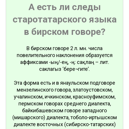
А есть ли следы
старотатарского языка
в бирском говоре?
В бирском говоре 2 л. мн. числа
повелительного наклонения образуется
аффиксами -ың/-ең, -ң: сақлаң – лит.
саклагыз ‘бере¬гите’.
Эта форма есть и в янаульском подговоре
мензелинского говора, златоустовском,
учалинском, ичкинском, красноуфимском,
пермском говорах среднего диалекта,
байкибашевском говоре западного
(мишарского) диалекта, тоболо-иртышском
диалекте восточных (сибирско-татарских)