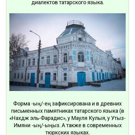
диалектов татарского языка.
Форма -ың/-ең зафиксирована и в древних
письменных памятниках татарского языка (в
«Нахдж эль-Фарадис», у Мауля Кулыя, у Утыз-
Имяни -ың/-ыңыз. А также в современных
тюркских языках.