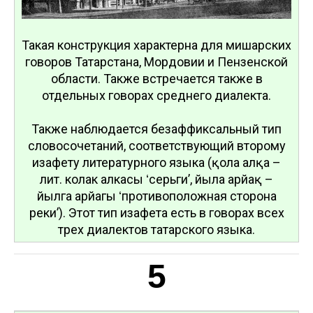
Такая конструкция характерна для мишарских
говоров Татарстана, Мордовии и Пензенской
области. Также встречается также в
отдельных говорах среднего диалекта.
Также наблюдается безаффиксальный тип
словосочетаний, соответствующий второму
изафету литературного языка (қолағ алқа –
лит. колак алкасы ʻсерьгиʼ, йылға арйақ –
йылга арйагы ʻпротивоположная сторона
рекиʼ). Этот тип изафета есть в говорах всех
трех диалектов татарского языка.
5