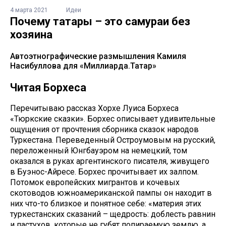
4 марта 2021
Идеи
Почему татары – это самураи без
хозяина
Автоэтнографические размышления Камиля
Насибуллова для «Миллиарда.Татар»
Читая Борхеса
Перечитываю рассказ Хорхе Луиса Борхеса
«Тюркские сказки». Борхес описывает удивительные
ощущения от прочтения сборника сказок народов
Туркестана. Переведенный Остроумовым на русский,
переложенный Юнгбауэром на немецкий, том
оказался в руках аргентинского писателя, живущего
в Буэнос-Айресе. Борхес прочитывает их залпом.
Потомок европейских мигрантов и кочевых
скотоводов южноамериканской пампы он находит в
них что-то близкое и понятное себе: «материя этих
туркестанских сказаний – щедрость: доблесть равнин
и пастухов, которые не губят попираемую землю, а