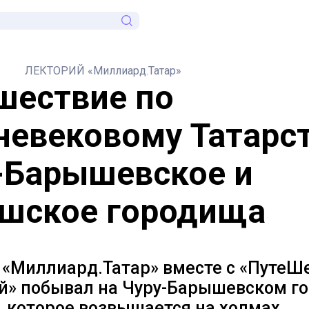
ЛЕКТОРИЙ «Миллиард.Татар»
шествие по
невековому Татарст
-Барышевское и
шское городища
 «Миллиард.Татар» вместе с «ПутеШ
ей» побывал на Чуру-Барышевском г
., которое возвышается на холмах