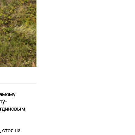
самому
ру-
тдиновым,
 стоя на