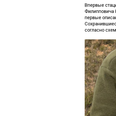
Впервые стац
Филипповича К
первые описан
Сохранившиес
согласно схем