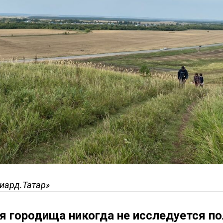
иард.Татар»
я городища никогда не исследуется п