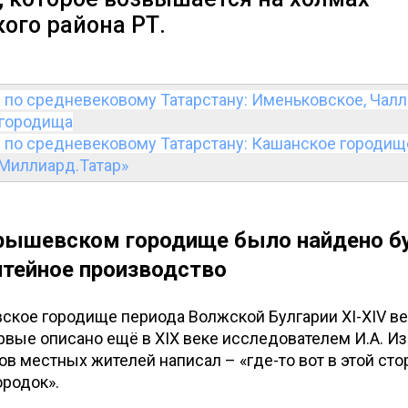
ого района РТ.
 по средневековому Татарстану: Именьковское, Чал
городища
 по средневековому Татарстану: Кашанское городищ
Миллиард.Татар»
рышевском городище было найдено б
итейное производство
ское городище периода Волжской Булгарии XI-XIV в
рвые описано ещё в XIX веке исследователем И.А. И
ов местных жителей написал – «где-то вот в этой сто
ородок».