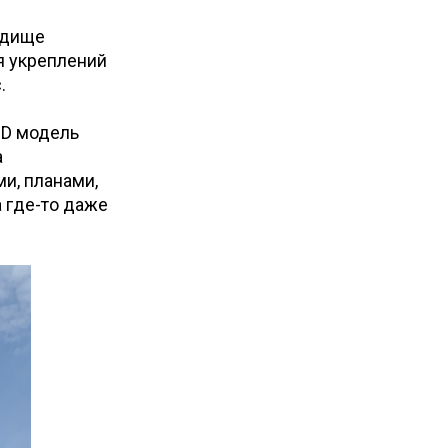
одище
я укреплений
.
3D модель
а
и, планами,
а где-то даже