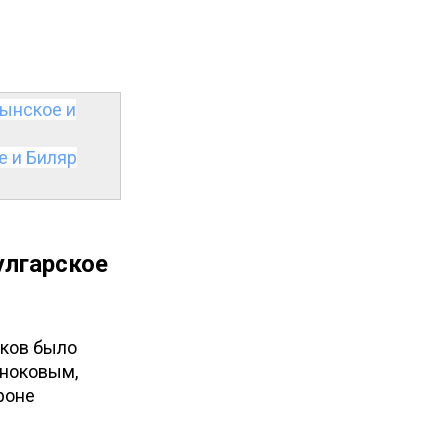
лынское и
е и Биляр
улгарское
еков было
зноковым,
роне