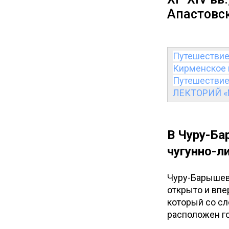
Апастовск
Путешествие
Кирменское 
Путешествие
ЛЕКТОРИЙ «
В Чуру-Ба
чугунно-л
Чуру-Барышев
открыто и впе
который со сл
расположен г