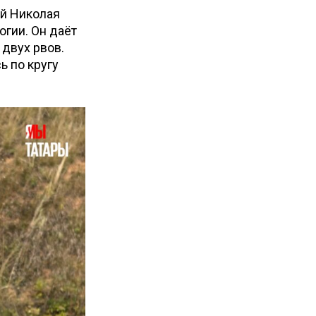
ей Николая
гии. Он даёт
 двух рвов.
 по кругу