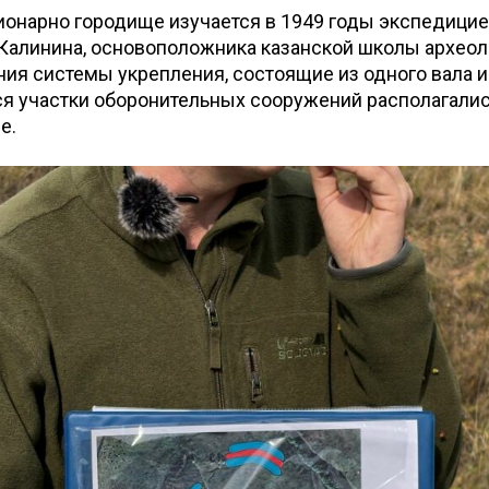
ионарно городище изучается в 1949 годы экспедици
алинина, основоположника казанской школы археоло
ия системы укрепления, состоящие из одного вала и
я участки оборонительных сооружений располагались
е.