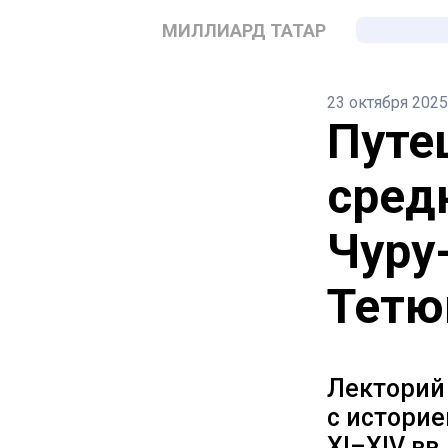
МИЛЛИАРД ТАТАР
23 октября 2025
Путе
сред
Чуру
Тетю
Лекторий
с истори
XI–XIV вв