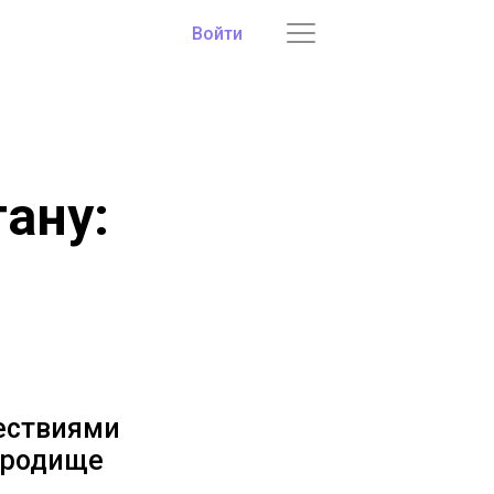
Войти
ану:
ествиями
ородище