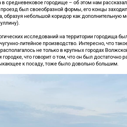
 в средневековое городище – об этом нам рассказал
 проезд был своеобразной формы, его концы заходил
а, образуя небольшой коридор как дополнительную 
дуллину).
огических исследований на территории городища бы
чугунно-литейное производство. Интересно, что тако
располагалось не только в крупных городах Волжско
 городке, что говорит о том, что он был достаточно р
ыкающее к посаду, тоже было довольно большим.