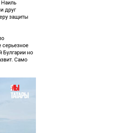
 Наиль
и друг
меру защиты
ло
е серьезное
й Булгарии но
азвит. Само