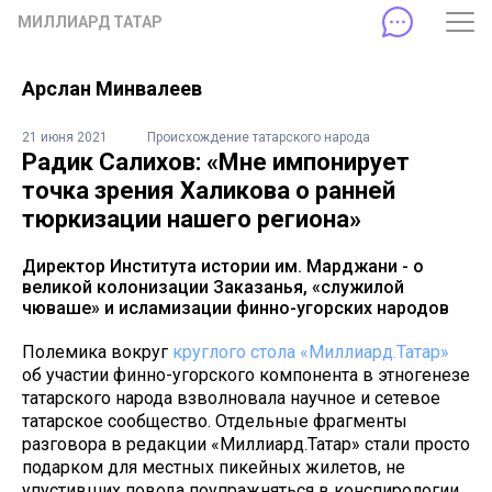
МИЛЛИАРД ТАТАР
Арслан Минвалеев
21 июня 2021
Происхождение татарского народа
Радик Салихов: «Мне импонирует
точка зрения Халикова о ранней
тюркизации нашего региона»
Директор Института истории им. Марджани - о
великой колонизации Заказанья, «служилой
чюваше» и исламизации финно-угорских народов
Полемика вокруг
круглого стола «Миллиард.Татар»
об участии финно-угорского компонента в этногенезе
татарского народа взволновала научное и сетевое
татарское сообщество. Отдельные фрагменты
разговора в редакции «Миллиард.Татар» стали просто
подарком для местных пикейных жилетов, не
упустивших повода поупражняться в конспирологии.