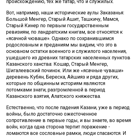
происхождению, тех же татар, что и служилых.
Вот, например, наши исторические аулы Заказанья:
Большой Менгер, Старый Ашит, Ташкичу, Мамся,
Старый Кинер по первым государственным
ревизиям, по ландратским книгам, все относятся к
«ясачной чюваше». Однако по сохранившимся
родословным и преданиям мы видим, что это в
основном остатки военного и служилого населения,
ушедшего из древних татарских населенных пунктов
Казанского ханства: Кошар, Старый Менгер,
Шигалеевский починок. Или же «ясачные чуваши»
деревень Кубян, Береска, Айшияз и ряда других,
которые по общинным историям являются
потомками знати, разгромленной в период
Казанского взятия, Алатского княжества.
Естественно, что после падения Казани, уже в период
войны, было достаточно ожесточенное
сопротивление в первые годы, и вы знаете, во время
войн, когда одна сторона терпит поражение -
ломаются все сословные рамки, люди спасаются. И