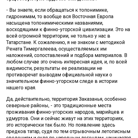
- Вы знаете, если обращаться к топонимике,
гидронимам, то вообще вся Восточная Европа
насыщена топонимическими названиями,
восходящими к финно-угорской цивилизации. Это на
всей огромной территории, не только у нас в
Татарстане. К сожалению, я не знаком с методикой
Рената Тимергалеева, осуществляемых им
наложений, сопоставлений и подбора материалов. В
любом случае это очень интересная идея, и, по всей
видимости, результаты ее реализации не
противоречат выводам официальной науки о
значительном финно-угорском следе в истории
нашего края.
Да, действительно, территория Заказанья, особенно
северные районы, - это традиционные места
проживания финно-угорских народов, марийцев и
удмуртов. Они и сейчас живут на этих территориях,
это исторически так было. Но появление здесь
предков татар, судя по тем отрывочным летописным
сведениям и судя по народным легендам, начинается