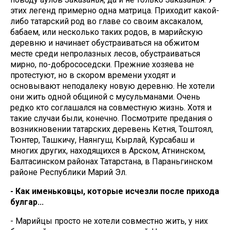
этих легенд примерно одна матрица. Приходит какой-
либо татарский род во главе со своим аксакалом,
бабаем, или несколько таких родов, в марийскую
деревню и начинает обустраиваться на обжитом
месте среди непролазных лесов, обустраиваться
мирно, по-добрососедски. Прежние хозяева не
протестуют, но в скором времени уходят и
основывают неподалеку новую деревню. Не хотели
они жить одной общиной с мусульманами. Очень
редко кто соглашался на совместную жизнь. Хотя и
такие случаи были, конечно. Посмотрите предания о
возникновении татарских деревень Кетня, Тоштоял,
Тюнтер, Ташкичу, Наянгуш, Кырлай, Курсабаш и
многих других, находящихся в Арском, Атнинском,
Балтасинском районах Татарстана, в Параньгинском
районе Республики Марий Эл.
- Как именьковцы, которые исчезли после прихода
булгар...
- Марийцы просто не хотели совместно жить, у них