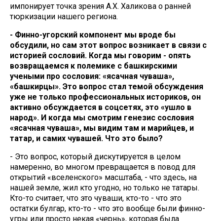
импонирует точка зрения А.Х. Халикова о ранней
тюркизации нашего региона.
- Финно-угорский компонент мы вроде бы
обсудили, но сам этот вопрос возникает в связи с
историей сословий. Когда мы говорим - опять
возвращаемся к полемике с башкирскими
учеными про сословия: «ясачная чуваша»,
«башкирцы». Это вопрос стал темой обсуждения
уже не только профессиональных историков, он
активно обсуждается в соцсетях, это «ушло в
народ». И когда мы смотрим генезис сословия
«ясачная чуваша», мы видим там и марийцев, и
татар, и самих чувашей. Что это было?
- Это вопрос, который дискутируется в целом
намеренно, во многом превращается в повод для
открытий «вселенского» масштаба, - что здесь, на
нашей земле, жил кто угодно, но только не татары.
Кто-то считает, что это чуваши, кто-то - что это
остатки булгар, кто-то - что это вообще были финно-
угры или просто некая «чернь», которая была