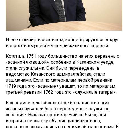
И все отличия, в основном, концентрируются вокруг
вопросов имущественно-фискального порядка.
Кстати, в 1751 году большинство из этих деревень с
«ясачной чювашой», особенно в Казанском уезде,
стали служилыми. Они были переведены в
ведомство Казанского адмиралтейства, стали
лашманами. Если по материалам первой ревизии
1719 года это «ясачные чуваша», то по материалам
третьей ревизии 1762 года это «служилые татары».
В середине века абсолютное большинство этих
ясачных чувашей было переведено в служилое
сословие. Никаких противоречий не было, они
исправно несли службу, дисциплинировано,
прекрасно справлялись со своими обязанностями. В