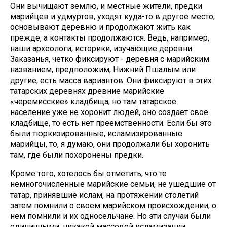
Они вычищают землю, и местные жители, предки
марийцев и удмуртов, уходят куда-то в другое место,
основывают деревню и продолжают жить как
прежде, а контакты продолжаются. Ведь, например,
наши археологи, историки, изучающие деревни
Заказанья, четко фиксируют - деревня с марийским
названием, предположим, Нижний Пшалым или
другие, есть масса вариантов. Они фиксируют в этих
татарских деревнях древние марийские
«черемисские» кладбища, но там татарское
население уже не хоронит людей, оно создает свое
кладбище, то есть нет преемственности. Если бы это
были тюркизированные, исламизированные
марийцы, то, я думаю, они продолжали бы хоронить
там, где были похоронены предки.
Кроме того, хотелось бы отметить, что те
немногочисленные марийские семьи, не ушедшие от
татар, принявшие ислам, на протяжении столетий
затем помнили о своем марийском происхождении, о
нем помнили и их односельчане. Но эти случаи были
единичными, никакой массовой исламизации