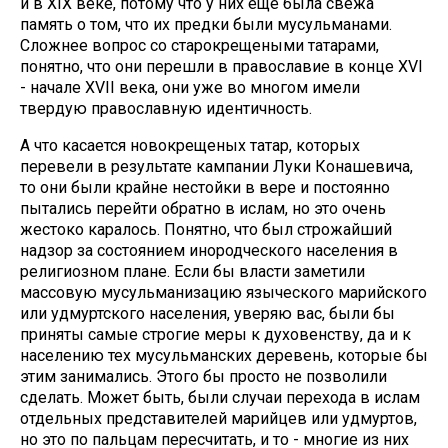
и в XIX веке, потому что у них еще была свежа
память о том, что их предки были мусульманами.
Сложнее вопрос со старокрещеными татарами,
понятно, что они перешли в православие в конце XVI
- начале XVII века, они уже во многом имели
твердую православную идентичность.
А что касается новокрещеных татар, которых
перевели в результате кампании Луки Конашевича,
то они были крайне нестойки в вере и постоянно
пытались перейти обратно в ислам, но это очень
жестоко каралось. Понятно, что был строжайший
надзор за состоянием инородческого населения в
религиозном плане. Если бы власти заметили
массовую мусульманизацию языческого марийского
или удмуртского населения, уверяю вас, были бы
приняты самые строгие меры к духовенству, да и к
населению тех мусульманских деревень, которые бы
этим занимались. Этого бы просто не позволили
сделать. Может быть, были случаи перехода в ислам
отдельных представителей марийцев или удмуртов,
но это по пальцам пересчитать, и то - многие из них