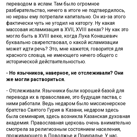
переводом в ислам. Там было огромное
разбирательство, ничего в итоге не подтвердилось,
но нервы ему потрепали капитально. Он из-за этого
фактически чуть не угодил на каторгу. Ну какая
массовая исламизация в XVII, XVIII веках? Ну как это
могло быть в XVIII веке, когда Лука Конашевич
буквально свирепствовал, о какой исламизации
может идти речь? Это, мне кажется, говорится для
красного словца, не имеющего ничего общего с
исторической действительностью.
- Но язычников, наверное, не отслеживали? Они
же могли раствориться.
- Отслеживали. Язычники были хорошей базой для
перевода их в православие, это будущая паства, с
ними работали. Ведь недаром было миссионерское
братство Святого Гурия в Казани, недаром здесь
была семинария, здесь возникла Казанская духовная
академия. Православная церковь очень внимательно
смотрела за религиозным состоянием населения,
проживающего в Поволжье и Приуралье. У нас,