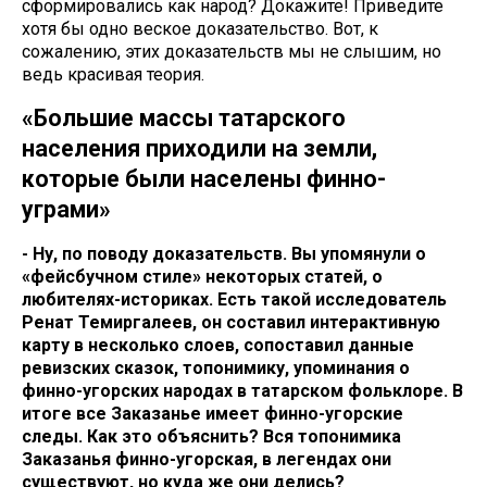
сформировались как народ? Докажите! Приведите
хотя бы одно веское доказательство. Вот, к
сожалению, этих доказательств мы не слышим, но
ведь красивая теория.
«Большие массы татарского
населения приходили на земли,
которые были населены финно-
уграми»
- Ну, по поводу доказательств. Вы упомянули о
«фейсбучном стиле» некоторых статей, о
любителях-историках. Есть такой исследователь
Ренат Темиргалеев, он составил интерактивную
карту в несколько слоев, сопоставил данные
ревизских сказок, топонимику, упоминания о
финно-угорских народах в татарском фольклоре. В
итоге все Заказанье имеет финно-угорские
следы. Как это объяснить? Вся топонимика
Заказанья финно-угорская, в легендах они
существуют, но куда же они делись?