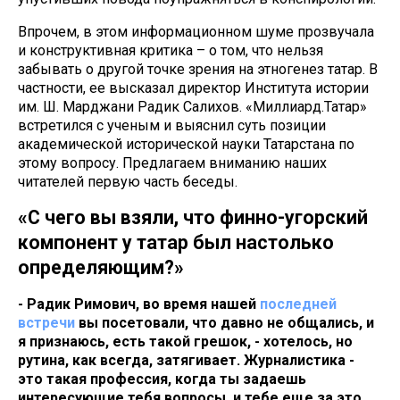
Впрочем, в этом информационном шуме прозвучала
и конструктивная критика – о том, что нельзя
забывать о другой точке зрения на этногенез татар. В
частности, ее высказал директор Института истории
им. Ш. Марджани Радик Салихов. «Миллиард.Татар»
встретился с ученым и выяснил суть позиции
академической исторической науки Татарстана по
этому вопросу. Предлагаем вниманию наших
читателей первую часть беседы.
«С чего вы взяли, что финно-угорский
компонент у татар был настолько
определяющим?»
- Радик Римович, во время нашей
последней
встречи
вы посетовали, что давно не общались, и
я признаюсь, есть такой грешок, - хотелось, но
рутина, как всегда, затягивает. Журналистика -
это такая профессия, когда ты задаешь
интересующие тебя вопросы, и тебе еще за это