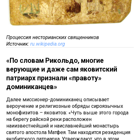
Процессия несторианских священников
Источник:
ru.wikipedia.org
«По словам Рикольдо, многие
верующие и даже сам яковитский
патриарх признали «правоту»
доминиканцев»
Далее миссионер-доминиканец описывает
вероучение и религиозные обряды сироязычных
монофизитов – яковитов: «Чуть выше этого города
на берегу райской реки расположен
наиизвестнейший и наиславнейший монастырь
святого апостола Матфея. Там находится резиденция
якобитского патриарха. Утверждают, что в этом