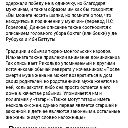
одержали победу не в одиночку, но благодаря
мужчинам, и таким образом им как бы говорится:
«Вы можете носить шапки, но помните о том, что
находитесь в подчинении у мужчин» (перевод Н.С.
Горелова). Данное описание также соотносится с
описанием головного убора боктаг (или бокки) у де
Рубрука и Ибн Баттуты.
Традиции и обычаи тюрко-монгольских народов
Ильханата также привлекли внимание доминиканца.
Так описывает Рикольдо упоминаемый и другими
источниками обычай левирата у кочевников: «После
смерти мужа жена не может возвратиться в дом
своих родителей, но родственники мужа женятся на
ней, коль захотят, либо она просто остается в его
доме в качестве рабыни». Упоминается им и
полигамия у «татар»: «Также могут татары иметь
нескольких жен, однако первая является старшей и
законной, и дети ее являются законными, остальные
же жены живут словно наложницы».