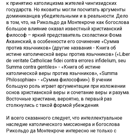
к принятию католицизма жителей чингизидских
государств. Но яковиты могли посчитать аргументы
доминиканцев убедительными и в реальности. Дело
в том, что, на Рикольдо да Монтекроче как богослова
большое влияние оказал известный христианский
философ – яркий представитель схоластики Фома
Аквинский, в особенности его сочинение «Сумма
против язычников» (другие названия - Книга об
истине католической веры против язычников» («Liber
de veritate Catholicae fidei contra errores infidelium, seu
Summa contra gentiles» - «Книга об истине
католической веры против язычников», «Summa
Philosophiae» - «Сумма философии»). В учении
большую роль играет аргументации при изложении
основ христианской веры и сочетание веры и разума.
Восточные христиане, вероятно, в первый раз
столкнулись с такой формой убеждения.
И всего сказанного следует, что интеллектуальное
наследие католического миссионера и богослова
Рикольдо да Монтекроче интересно не только с