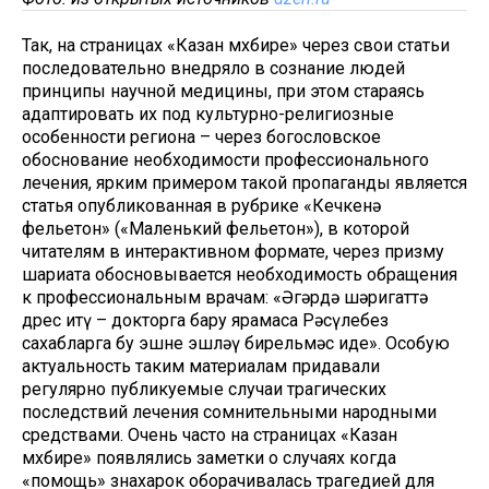
Так, на страницах «Казан мөхбире» через свои статьи
последовательно внедряло в сознание людей
принципы научной медицины, при этом стараясь
адаптировать их под культурно-религиозные
особенности региона – через богословское
обоснование необходимости профессионального
лечения, ярким примером такой пропаганды является
статья опубликованная в рубрике «Кечкенә
фельетон» («Маленький фельетон»), в которой
читателям в интерактивном формате, через призму
шариата обосновывается необходимость обращения
к профессиональным врачам: «Әгәрдә шәригаттә
дөрес итү – докторга бару ярамаса Рәсүлебез
сахабларга бу эшне эшләү бирельмәс иде». Особую
актуальность таким материалам придавали
регулярно публикуемые случаи трагических
последствий лечения сомнительными народными
средствами. Очень часто на страницах «Казан
мөхбире» появлялись заметки о случаях когда
«помощь» знахарок оборачивалась трагедией для