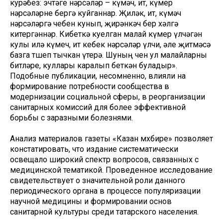
курәбез: эчтәге нәрсәләр – күмәч, ит, күмер
нәрсәләрне бергә куйганнар. Җиләк, ит, күмәч
нәрсәләргә чебен кунып, җирәнкәч бер хәлгә
китергәннәр. Кибеткә куелган малай күмер үлчәгән
кулы илә күмеч, ит кебек нәрсәләр үлчи, әле җитмәсә
базга төшеп тычкан үтерә. Шуның өчен ул малайларны
битләре, куллары каралып беткән буладыр».
Подобные публикации, несомненно, влияли на
формирование потребности сообщества в
модернизации социальной сферы, в реорганизации
санитарных комиссий для более эффективной
борьбы с заразными болезнями.
Анализ материалов газеты «Казан мөхбире» позволяет
констатировать, что издание систематически
освещало широкий спектр вопросов, связанных с
медицинской тематикой. Проведенное исследование
свидетельствует о значительной роли данного
периодического органа в процессе популяризации
научной медицины и формировании основ
санитарной культуры среди татарского населения.