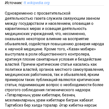
Источник:
tt.wikipedia.org
Одновременно с просветительской
деятельностью газета служила связующим звеном
между государством и населением, оповещая о
карантинных мерах и освещая деятельность
медицинских учреждений, что, несомненно,
оказывало некоторое влияние на восприятие
обывателей, содействуя повышению доверия народа
к научной медицине. Кроме того, «Казан мөхбире»
выступала в роли общественного контролера,
критикуя плохие санитарные условия и бездействие
властей. Причем критические статьи касались как
политики властей, органов местного самоуправления,
медицинских работников, так и обывателей, ярким
примером таких публикаций являются критические
статьи, поднимающие вопрос о необходимости более
строгого соблюдения гигиенического надзора:
«Татарларның урам кибетләре, безнең
мөселманларның урам кибетләре бигрәк кабахәт.
Тәртибсез бер хәлдә торалар. Әгәр кибеткә керсәк