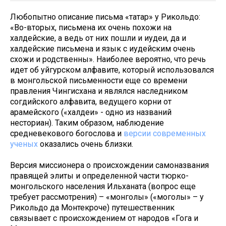
Любопытно описание письма «татар» у Рикольдо:
«Во-вторых, письмена их очень похожи на
халдейские, а ведь от них пошли и иудеи, да и
халдейские письмена и язык с иудейским очень
схожи и родственны». Наиболее вероятно, что речь
идет об уйгурском алфавите, который использовался
в монгольской письменности еще со времени
правления Чингисхана и являлся наследником
согдийского алфавита, ведущего корни от
арамейского («халдеи» - одно из названий
несториан). Таким образом, наблюдение
средневекового богослова и
версии современных
ученых
оказались очень близки.
Версия миссионера о происхождении самоназвания
правящей элиты и определенной части тюрко-
монгольского населения Ильханата (вопрос еще
требует рассмотрения) – «монголы» («моголы» – у
Рикольдо да Монтекроче) путешественник
связывает с происхождением от народов «Гога и