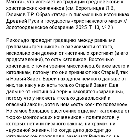
Магога», что истекает из традиции средневековых
христианских книжников (см. Воротынцев Л.В.,
Галимов Т.Р. Образ «татар» в письменных источниках
Древней Руси и государств «христианского мира» //
Золотоордынское обозрение. 2025. Т. 13, № 2.).
Рикольдо проводит градацию между разными
группами «грешников» в зависимости от того,
насколько они далеки от «истинных христиан» (в его
представлении), то есть католиков. Восточные
христиане, с точки зрения миссионера, ближе всего к
католикам, потому что они признают как Старый, так
и Новый Завет. Евреи находятся немного дальше от
них, так как у них есть только Старый Завет. Еще
дальше от «истинной веры» находятся «сарацины»,
потому что у них есть «только дьявольский и
опасный закон», хотя в нем «есть кое-что полезное».
Но самое большое расстояние отделяет католиков от
тюрко-монгольских кочевников - политеистов, у
которых нет «ни писаного закона, ни храма», ни
«духовной жизни». Но когда дело доходит до
католической проповеди, замечает Рикольдо, на