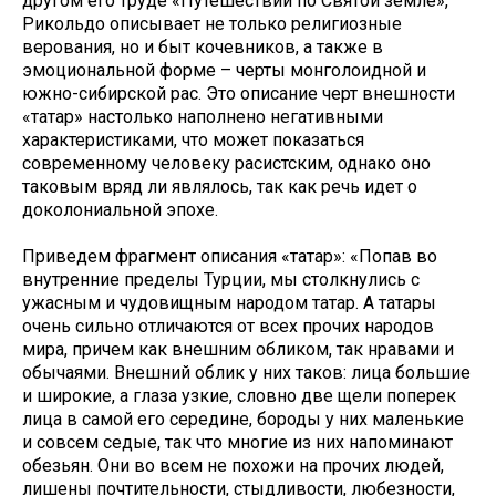
другом его труде «Путешествии по Святой земле»,
Рикольдо описывает не только религиозные
верования, но и быт кочевников, а также в
эмоциональной форме – черты монголоидной и
южно-сибирской рас. Это описание черт внешности
«татар» настолько наполнено негативными
характеристиками, что может показаться
современному человеку расистским, однако оно
таковым вряд ли являлось, так как речь идет о
доколониальной эпохе.
Приведем фрагмент описания «татар»: «Попав во
внутренние пределы Турции, мы столкнулись с
ужасным и чудовищным народом татар. А татары
очень сильно отличаются от всех прочих народов
мира, причем как внешним обликом, так нравами и
обычаями. Внешний облик у них таков: лица большие
и широкие, а глаза узкие, словно две щели поперек
лица в самой его середине, бороды у них маленькие
и совсем седые, так что многие из них напоминают
обезьян. Они во всем не похожи на прочих людей,
лишены почтительности, стыдливости, любезности,