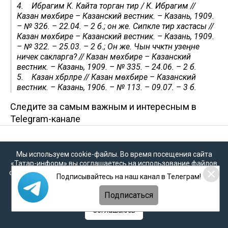
4. Ибрагим К. Кайта торган тир / К. Ибрагим //
Казан мөхбире – Казанский вестник. – Казань, 1909.
– № 326. – 22.04. – 2 б.; он же. Сипкәле тир хастасы //
Казан мөхбире – Казанский вестник. – Казань, 1909.
– № 322. – 25.03. – 2 б.; Он же. Чын чәчәктән узеңне
ничек сакларга? // Казан мөхбире – Казанский
вестник. – Казань, 1909. – № 335. – 24.06. – 2 б.
5. Казан хәбәрләре // Казан мөхбире – Казанский
вестник. – Казань, 1906. – № 113. – 09.07. – 3 б.
Следите за самым важным и интересным в
Telegram-канале
31 июля 2025
История
Мы используем cookie-файлы. Во время посещения сайта
Дореволюционная Казань: кто
«Татар-информ» вы соглашаетесь на использование файлов
победил в битве знахарей и докторов
cookie в соответствии с настоящим уведомлением, согласием
Подписывайтесь на наш канал в Телеграм!
классической медицины?
на
обработку персональных данных
,
Политикой о
персональных данных
и
Политикой конфиденциальности
Подписаться
Знаете ли вы, что уже в начале XX века татарские
Соглашаюсь
СМИ вели настоящую битву за научный подход к
здоровью, борясь с народными предрассудками,