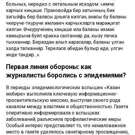
больных, нередко с летальным исходом: «имче
карчык киңәше. Праховойда бер хатынның бик
зәгыйфь бер баласы дөньяга килгән, анасы бу баланы
өчкерүче-төкүрүче имләвеч карчыкларга мәрәҗәгат
килгән. Өчкурученең киңәше илә баланы икмәк
камырына буяп көрәккә салганнар да, кызу печкә
тыкканнар. Бераздан алып карасалар, баланы үлгән
хәлдә тапканнар. Тереләсе әбидән булыр иде, үлгәч
инде такдир...».
Первая линия обороны: как
журналисты боролись с эпидемиями?
В периоды эпидемиологических вспышек «Казан
мөхбире» выполняла ключевую информационно-
просветительскую миссию, выступая своего рода
каналом между властями и общественностью. Газета
оперативно информировала о вспышках
заболеваний, разъясняла профилактические меры.
Особый интерес представляет то, что немаловажное
место в газете уделялось санитарному просвящению,