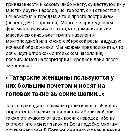
привязанности к какому-либо месту, существующих у
многих других народов, но, говорят, они относятся с
ненавистью к городам, а то и просто постройкам
(перевод Н.С. Горелова). Многое в приведенном
фрагменте указывает на то, что доминиканский
миссионер описывает группу населения
монголоидной или южно-сибирской расы, ведущую
кочевой образ жизни. Мы можем предположить, что
речь идет о тюрко-монгольском населении,
появившемся на территории Передней Азии после
завоевания.
«Татарские женщины пользуются у
них большим почетом и носят на
головах такие высокие шапки…»
Также приводятся описания религиозных обрядов
тюрко-монгольских политеистов: «Религией они
также отличаются от всех прочих народов, ибо не
считают, что имеют закон от Бога подобно многим
другим народам. В Бога же они веруют как в некий