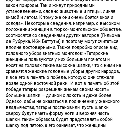
закон природы. Так и живут природными
установлениями, словно животные и птицы, линяя
зимой и летом. К тому же они очень боятся зноя и
холода». Некоторые сведения, например, о высоком
положении женщин в тюрко-монгольском обществе,
соотносятся со сведениями других авторов (Гильома
де Рубрука, Ибн Баттуты) и поэтому могут считаться
вполне достоверными. Также подробно описан вид
головного убора знатных монголок: «Татарские
женщины пользуются у них большим почетом и
носят на головах такие высокие шапки, что с ними не
сравнятся женские головные уборы других народов,
и все это в память о победе, которую они стяжали
возле одной восточной реки…И вот в память об этой
победе татары разрешили женам своим носить
большие шапки — длиной с локоть и даже более.
Однако, дабы не оказаться в подчинении у женского
владычества, татары постановили: пусть шапки
сверху будут иметь форму ноги и верхняя часть
шапки, таким образом, будет представлять собой
шапку под пятою, а это означает, что женщины