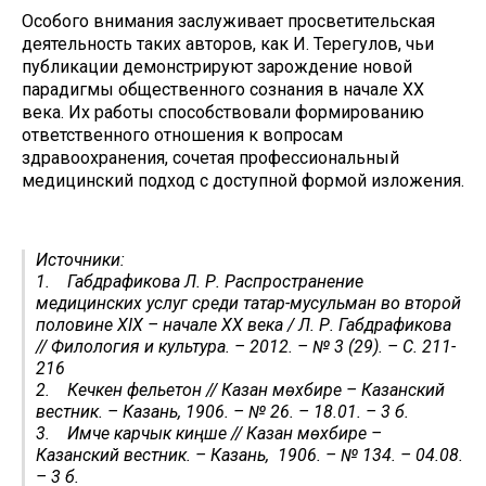
Особого внимания заслуживает просветительская
деятельность таких авторов, как И. Терегулов, чьи
публикации демонстрируют зарождение новой
парадигмы общественного сознания в начале XX
века. Их работы способствовали формированию
ответственного отношения к вопросам
здравоохранения, сочетая профессиональный
медицинский подход с доступной формой изложения.
Источники:
1. Габдрафикова Л. Р. Распространение
медицинских услуг среди татар-мусульман во второй
половине XIX – начале XX века / Л. Р. Габдрафикова
// Филология и культура. – 2012. – № 3 (29). – С. 211-
216
2. Кечкенә фельетон // Казан мөхбире – Казанский
вестник. – Казань, 1906. – № 26. – 18.01. – 3 б.
3. Имче карчык киңәше // Казан мөхбире –
Казанский вестник. – Казань, 1906. – № 134. – 04.08.
– 3 б.