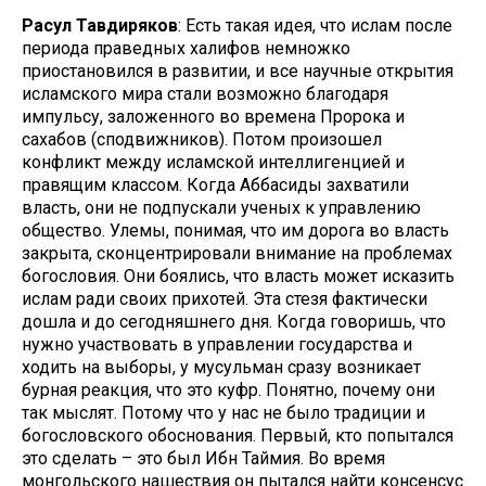
Расул Тавдиряков
: Есть такая идея, что ислам после
периода праведных халифов немножко
приостановился в развитии, и все научные открытия
исламского мира стали возможно благодаря
импульсу, заложенного во времена Пророка и
сахабов (сподвижников). Потом произошел
конфликт между исламской интеллигенцией и
правящим классом. Когда Аббасиды захватили
власть, они не подпускали ученых к управлению
общество. Улемы, понимая, что им дорога во власть
закрыта, сконцентрировали внимание на проблемах
богословия. Они боялись, что власть может исказить
ислам ради своих прихотей. Эта стезя фактически
дошла и до сегодняшнего дня. Когда говоришь, что
нужно участвовать в управлении государства и
ходить на выборы, у мусульман сразу возникает
бурная реакция, что это куфр. Понятно, почему они
так мыслят. Потому что у нас не было традиции и
богословского обоснования. Первый, кто попытался
это сделать – это был Ибн Таймия. Во время
монгольского нашествия он пытался найти консенсус