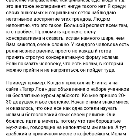
это же тоже эксперимент: нигде такого нет. Я среди
своих знакомых и социальных сетях наблюдаю
негативное восприятие этих трендов. Людям
непонятно, что это такое. Большой респект всем тем,
кто пробует. Проломить крепкую стену
консерватизма и сказать: ислам намного шире, чем
Вам кажется, очень сложно. У каждого человека есть
религиозное рвение, просто не каждый готов
принять строгую консервативную форму ислама.
Если показать человеку, что есть ислам, в который
можно прийти и не напрягаться, он пойдет туда.
Приведу пример. Когда я приехал из Египта, я на
сайте «Татар Лов» дал объявление о наборе учеников
на бесплатные курсы арабского. Ко мне пришло 20-
30 девушек и все светские. Начал с ними знакомится,
и оказалось, что они все как одна хотели изучать
ислам и богословский язык своей религии. Они
боялись идти в мечеть, потому что там бородатые
мужчины, говорящие на непонятном им языке. А тут
арабский в приличном месте с кофебрейком. Ислам