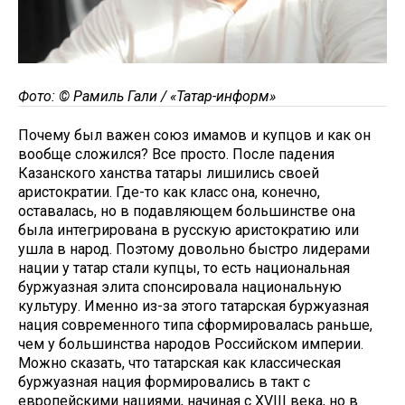
Фото: © Рамиль Гали / «Татар-информ»
Почему был важен союз имамов и купцов и как он
вообще сложился? Все просто. После падения
Казанского ханства татары лишились своей
аристократии. Где-то как класс она, конечно,
оставалась, но в подавляющем большинстве она
была интегрирована в русскую аристократию или
ушла в народ. Поэтому довольно быстро лидерами
нации у татар стали купцы, то есть национальная
буржуазная элита спонсировала национальную
культуру. Именно из-за этого татарская буржуазная
нация современного типа сформировалась раньше,
чем у большинства народов Российском империи.
Можно сказать, что татарская как классическая
буржуазная нация формировались в такт с
европейскими нациями, начиная с XVIII века, но в