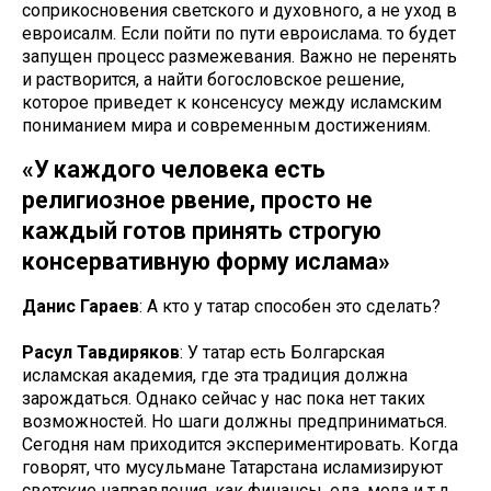
соприкосновения светского и духовного, а не уход в
евроисалм. Если пойти по пути евроислама. то будет
запущен процесс размежевания. Важно не перенять
и растворится, а найти богословское решение,
которое приведет к консенсусу между исламским
пониманием мира и современным достижениям.
«У каждого человека есть
религиозное рвение, просто не
каждый готов принять строгую
консервативную форму ислама»
Данис Гараев
: А кто у татар способен это сделать?
Расул Тавдиряков
: У татар есть Болгарская
исламская академия, где эта традиция должна
зарождаться. Однако сейчас у нас пока нет таких
возможностей. Но шаги должны предприниматься.
Сегодня нам приходится экспериментировать. Когда
говорят, что мусульмане Татарстана исламизируют
светские направления, как финансы, еда, мода и т.д.