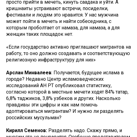
просто прийти в мечеть, кинуть саадака и уйти. А
кришнаиты устраивают встречи, посиделки,
фестивали и людям это нравится. У нас мужчина
может пойти в мечеть и найти собеседника, с
которым проболтает от намаза, для намаза, а для
женщин таких площадок нет.
«Если государство активно приглашают мигрантов на
работу, то оно должно создавать и соответствующую
религиозную инфраструктуру для них»
Арслан Минвалеев
: Получается, будущее ислама в
городе? Недавно Центр исламоведческих
исследований АН РТ опубликовал статистику,
согласно которой в местные мечети ходят 84% татар,
6,8% таджиков, 3,8% узбеков и других. Насколько
правдивы эти цифры и как нам помочь
адоптироваться мигрантам? И нужно ли разделять
российских мусульман?
Кирилл Семенов:
Разделять надо. Скажу прямо, и
многим это не понравится. Особенно представителем