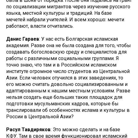
была в шоке от порядка. После они подались на грант
по социализации мигрантов через изучение русского
языка, местной культуры и традиций. На базе
мечетей набрали учителей. И всем хорошо: мечети
работают, власти отчитались.
Данис Гараев
: У нас есть Болгарская исламская
академия. Разве она не была создана для того, чтобы
создавать богословскую среду и специалистов для
работы с различными социальными группами. Я
точно знаю, что там и в Российском исламском
институте огромное число студентов из Центральной
Азии. Если человек отучился в этих заведениях, то
его можно считать довольно социализированным и
адаптированным к нашим местным условиям. Разве
нельзя создать еще больших таких площадок для
подготовки мусульманских кадров, которые бы
транслировали об особенностях ислама и культуры в
России в Центральной Азии?
Расул Тавдиряков
: Это можно сделать и на базе
КФУ. Там в свое время функционировал исламский