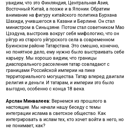
увидим, что это Финляндия, Центральная Азия,
Восточный Китай, а позже и в Японии. Обратим
внимание на фигуру китайского политика Бурхана
Шахиди, учившегося в Казани и Берлине. Он стал
министром в Синьцзяне. Потом стал советником Мао
Цзэдуна, выстроив вокруг себя мифологию, что он
уйгур из старого уйгурского села в современном
Буинском районе Татарстана. Это смешно, конечно,
но понятное дело, ему нужно было выстраивать себе
карьеру. Мы хорошо видим, что границы
диаспорального расселения татар совпадают с
границами Российской империи на пике
территориального могущества. Татар вперед двигали
религия и деньги. И татарам, и империи это было
выгодно, особенно с конца 18 века.
Арслан Минвалеев:
Вернемся из прошлого в
настоящие. Мы начали нашу беседу с темы
интеграции ислама в светское общество. Как
интегрировать в ислам тех, кто хочет войти в него, но
не понимает, как?