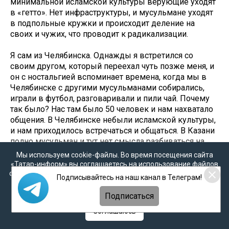
минимальной исламской культуры верующие уходят
в «гетто». Нет инфраструктуры, и мусульмане уходят
в подпольные кружки и происходит деление на
своих и чужих, что проводит к радикализации.
Я сам из Челябинска. Однажды я встретился со
своим другом, который переехал чуть позже меня, и
он с ностальгией вспоминает времена, когда мы в
Челябинске с другими мусульманами собирались,
играли в футбол, разговаривали и пили чай. Почему
так было? Нас там было 50 человек и нам нахватало
общения. В Челябинске небыли исламской культуры,
и нам приходилось встречаться и общаться. В Казани
полно мусульман и тут нет смысла разбиваться на
группки. Развитая исламская общественность своим
Мы используем cookie-файлы. Во время посещения сайта
существованием интегрирует мусульман. Можно
«Татар-информ» вы соглашаетесь на использование файлов
усовершенствовать этот процесс создав курсы для
cookie в соответствии с настоящим уведомлением, согласием
Подписывайтесь на наш канал в Телеграм!
на
обработку персональных данных
,
Политикой о
имамов, на которых бы обучали, как
персональных данных
и
Политикой конфиденциальности
социализировать и работать с мигрантами. Сейчас я
Подписаться
на всех мероприятиях и медиа пространстве
Соглашаюсь
популяризирую программу президента Владимира
Путина по социализации ислама. Ее называют