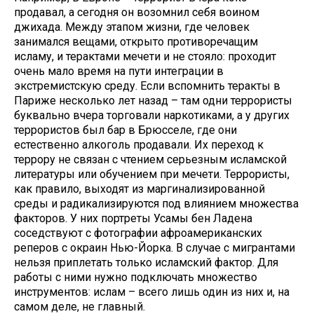
продавал, а сегодня он возомнил себя воином
джихада. Между этапом жизни, где человек
занимался вещами, открыто противоречащим
исламу, и терактами мечети и не стояло: проходит
очень мало время на пути интеграции в
экстремистскую среду. Если вспомнить теракты в
Париже несколько лет назад – там одни террористы
буквально вчера торговали наркотиками, а у других
террористов был бар в Брюсселе, где они
естественно алкоголь продавали. Их переход к
террору не связан с чтением серьезным исламской
литературы или обучением при мечети. Террористы,
как правило, выходят из маргинализированной
среды и радикализируются под влиянием множества
факторов. У них портреты Усамы бен Ладена
соседствуют с фотографии афроамериканских
реперов с окраин Нью-Йорка. В случае с мигрантами
нельзя приплетать только исламский фактор. Для
работы с ними нужно подключать множество
инструментов: ислам – всего лишь один из них и, на
самом деле, не главный.