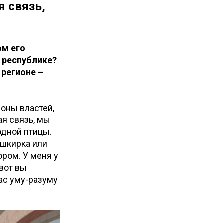
я связь,
ом его
 республике?
 регионе –
роны властей,
ая связь, мы
одной птицы.
ашкирка или
ором. У меня у
 вот вы
вас уму-разуму