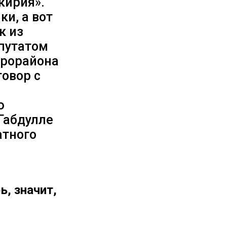
кирия».
и, а вот
к из
епутатом
крорайона
говор с
ю
Габдулле
атного
ь, значит,