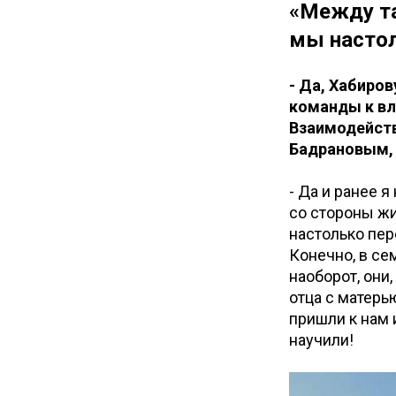
«Между та
мы настол
- Да, Хабиров
команды к вл
Взаимодейств
Бадрановым,
- Да и ранее 
со стороны жи
настолько пер
Конечно, в се
наоборот, они
отца с матерь
пришли к нам и
научили!