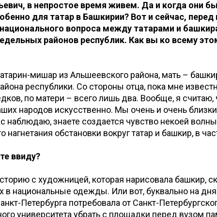
ьевич, в непростое время живем. Да и когда они б
обенно для татар в Башкирии? Вот и сейчас, перед
 национального вопроса между татарами и башкир
едельных районов республик. Как вы ко всему это
 татарин-мишар из Альшеевского района, мать – башки
айона республики. Со стороны отца, пока мне извест
дков, по матери – всего лишь два. Вообще, я считаю, 
ших народов искусственно. Мы очень и очень близки 
час наблюдаю, знаете создается чувство некоей волны
о нагнетания обстановки вокруг татар и башкир, в ча
те ввиду?
 историю с художницей, которая нарисовала башкир, с
 в национальные одежды. Или вот, буквально на дня
анкт-Петербурга потребовала от Санкт-Петербургско
ого университета убрать с площадки перед вузом п