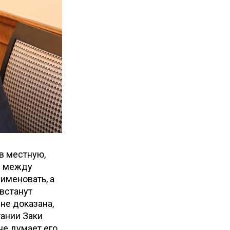
в местную,
я между
именовать, а
встанут
не доказана,
ании Заки
не думает его