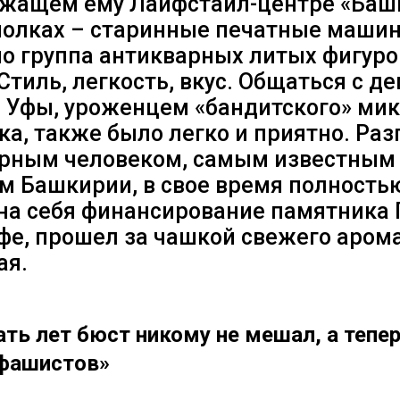
жащем ему Лайфстайл-центре «Баш
полках – старинные печатные машинк
о группа антикварных литых фигуро
Стиль, легкость, вкус. Общаться с д
а Уфы, уроженцем «бандитского» ми
а, также было легко и приятно. Раз
рным человеком, самым известным
м Башкирии, в свое время полность
на себя финансирование памятника 
фе, прошел за чашкой свежего аром
ая.
ть лет бюст никому не мешал, а тепер
 фашистов»