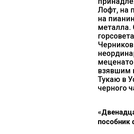
принадле
Лофт, на 
на пианин
металла. 
горсовет
Черниковк
неордина
меценато
взявшим 
Тукаю в У
черного ч
«Двенадца
пособник