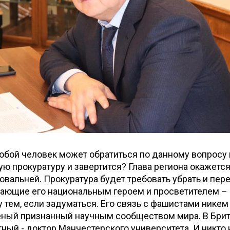
юбой человек может обратиться по данному вопросу 
ю прокуратуру и завертится? Глава региона окажетс
овальней. Прокуратура будет требовать убрать и пере
ающие его национальным героем и просветителем – 
 тем, если задуматься. Его связь с фашистами никем 
еный признанный научным сообществом мира. В Брит
тный - доктор Манчестерского университета. И никто 