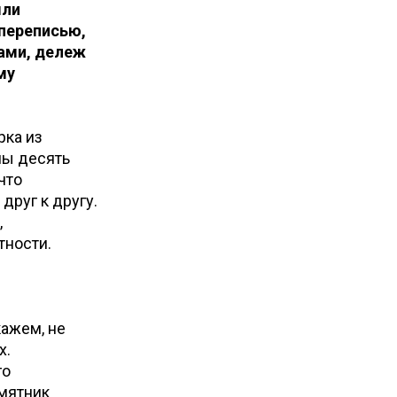
ыли
 переписью,
ами, дележ
му
рка из
ны десять
что
друг к другу.
,
стности.
кажем, не
х.
го
амятник