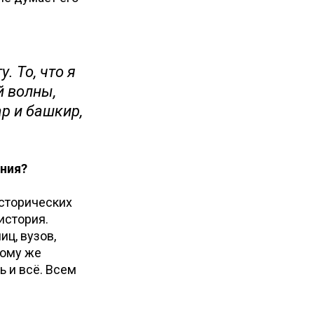
. То, что я
й волны,
р и башкир,
ния?
исторических
история.
иц, вузов,
Тому же
ь и всё. Всем