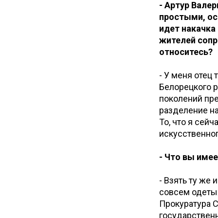
- Артур Валер
простыми, ос
идет накачка
жителей сопр
относитесь?
- У меня отец
Белорецкого р
поколений пре
разделение на
То, что я сей
искусственног
- Что вы имее
- Взять ту же
совсем одетых
Прокуратура С
государственн