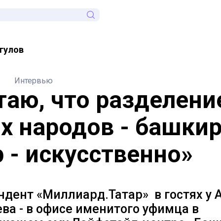
гулов
Интервью
таю, что разделени
х народов - башкир
р - искусственно»
дент «Миллиард.Татар» в гостях у 
ва - в офисе именитого уфимца в