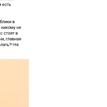
м есть
блики в
 никому не
с стоят в
ни, главная
лать?! Не