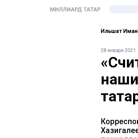
МИЛЛИАРД ТАТАР
Ильшат Иман
28 января 2021
«Счи
наши
тата
Корреспон
Хазигалее