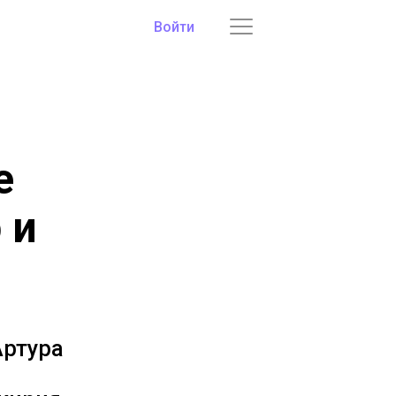
Войти
е
 и
Артура