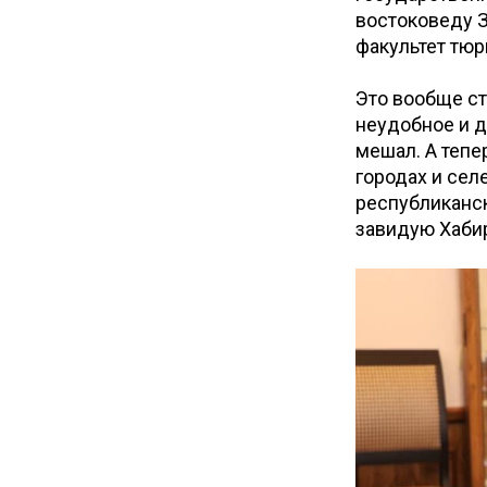
востоковеду З
факультет тюр
Это вообще ст
неудобное и д
мешал. А тепер
городах и сел
республиканск
завидую Хаб