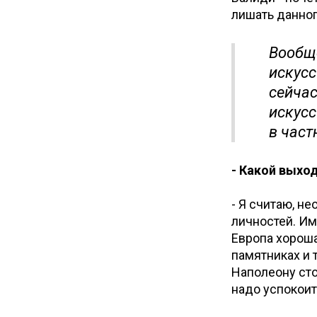
лишать данног
Вообще
искусс
сейчас
искусс
в част
- Какой выхо
- Я считаю, н
личностей. Им
Европа хороша
памятниках и 
Наполеону сто
надо успокоит