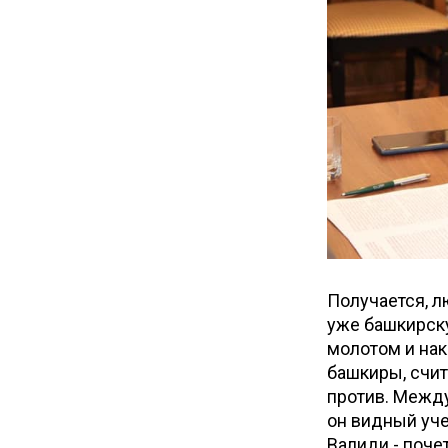
Получается, л
уже башкирску
молотом и нак
башкиры, счит
против. Между
он видный уч
Валиди - поче