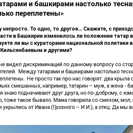
тарами и башкирами настолько тесна
ько переплетены»
у непросто. То одно, то другое… Скажите, с приход
асти в Башкирии изменилось ли положение татар в
уете ли вы с кураторами национальной политики в
 Кильсенбаевым и другими?
я не видел дискриминаций по данному вопросу со сто
телей. Между татарами и башкирами настолько тесн
еплетены. Не просто так про нас говорят: два крыла 
мьях смешанных, например, татарин – муж, а жена - б
, я знаю подначивают друг друга, но по-доброму, с юм
ю, тоже такое бывало. Мама говорила со смехом, мол,
 укрылись от Ивана (Грозного – И.И.), а отец: Да мы 