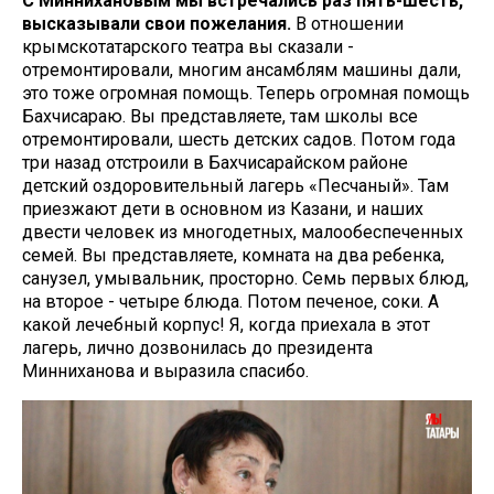
С Миннихановым мы встречались раз пять-шесть,
высказывали свои пожелания.
В отношении
крымскотатарского театра вы сказали -
отремонтировали, многим ансамблям машины дали,
это тоже огромная помощь. Теперь огромная помощь
Бахчисараю. Вы представляете, там школы все
отремонтировали, шесть детских садов. Потом года
три назад отстроили в Бахчисарайском районе
детский оздоровительный лагерь «Песчаный». Там
приезжают дети в основном из Казани, и наших
двести человек из многодетных, малообеспеченных
семей. Вы представляете, комната на два ребенка,
санузел, умывальник, просторно. Семь первых блюд,
на второе - четыре блюда. Потом печеное, соки. А
какой лечебный корпус! Я, когда приехала в этот
лагерь, лично дозвонилась до президента
Минниханова и выразила спасибо.