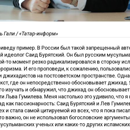
ь Гали / «Татар-информ»
риведу пример. В России был такой запрещенный авт
й идеолог Саид Бурятский. Он был русским мусульм
ой-то момент резко радикализировался в сторону ис
роризма. И его проповеди, к сожалению, пользовал
 джихадистов на постсоветском пространстве. Однак
екст, где он непосредственно обосновывает джихад. 
го изучать и обнаружил, что джихад он обосновывает
и Льва Гумилева. Меня настолько это удивило, что я
д как пассионарность: Саид Бурятский и Лев Гумилев
х и стала самой цитируемой из всех, что я пока писал
то важно, он не использовал богословские аргументы
усульманских ученых или каких-то других исламских