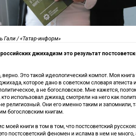
ь Гали / «Татар-информ»
 российских джихадизм это результат постсоветск
 верно. Это такой идеологический компот. Моя книга
жихада, которое дано в советском словаря атеиста и
олитическое, а не богословское. Мне кажется, поэто
, кто использовал джихад смотрели на него как поли
 не религиозный. Они его именно таким и запомнили, т
им богословским книгам.
с моей книги в том в том, что постсоветский русско
то постсоветский феномен и ислама в нем не много, 