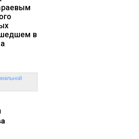
Гараевым
ого
ых
ышедшем в
ма
ниальной
н
ва