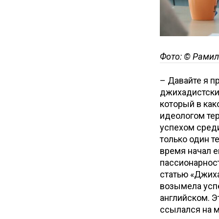
Фото: © Рамил
– Давайте я п
джихадистски
который в как
идеологом тер
успехом среди
только один т
время начал е
пассионарност
статью «Джиха
возымела успе
английском. Э
ссылался на м