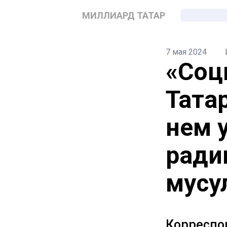
МИЛЛИАРД ТАТАР
7 мая 2024
«Соц
Тата
нем 
ради
мусу
Корреспо