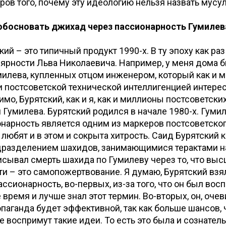
ров того, почему эту идеологию нельзя назвать мусу
обосновать джихад через пассионарность Гумилев
кий – это типичный продукт 1990-х. В ту эпоху как ра
ярности Льва Николаевича. Например, у меня дома 
милева, купленных отцом инженером, который как и 
 постсоветской технической интеллигенцией интере
мо, Бурятский, как и я, как и миллионы постсоветски
 Гумилева. Бурятский родился в начале 1980-х. Гуми
нарность является одним из маркеров постсоветског
 любят и в этом и сокрыта хитрость. Саид Бурятский к
дразделением шахидов, занимающимися терактами н
исывал смерть шахида по Гумилеву через то, что вы
и – это самопожертвование. Я думаю, Бурятский взя
ссионарность, во-первых, из-за того, что он был восп
 время и лучше знал этот термин. Во-вторых, он, очев
ропаганда будет эффективной, так как больше шансов, 
 воспримут такие идеи. То есть это была и сознател