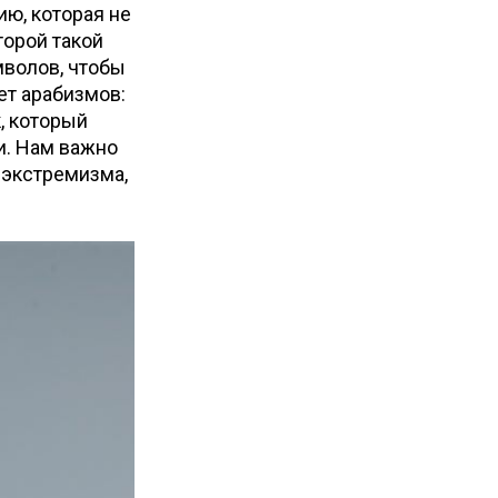
ию, которая не
торой такой
мволов, чтобы
ет арабизмов:
, который
и. Нам важно
 экстремизма,