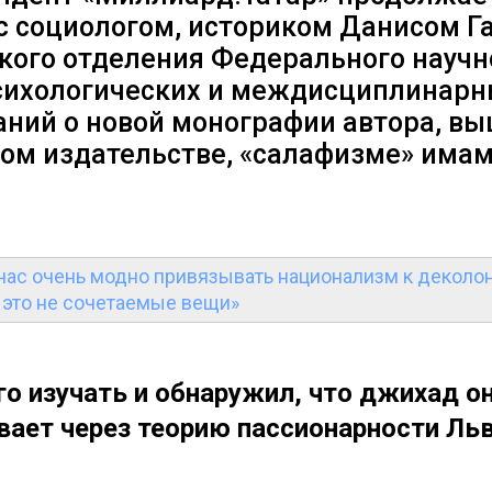
 с социологом, историком Данисом 
кого отделения Федерального научн
сихологических и междисциплинарн
аний о новой монографии автора, в
ом издательстве, «салафизме» има
час очень модно привязывать национализм к деколо
о это не сочетаемые вещи»
его изучать и обнаружил, что джихад о
ает через теорию пассионарности Ль
»