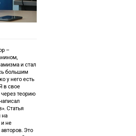
ор –
анином,
ламизма и стал
ись большим
о у него есть
Я в свое
 через теорию
 написал
». Статья
 на
 и не
 авторов. Это