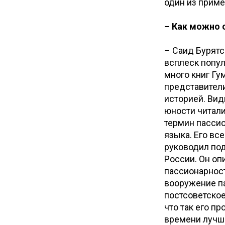
один из приме
– Как можно 
– Саид Бурятс
всплеск попул
много книг Гу
представители
историей. Види
юности читали
термин пассио
языка. Его все
руководил по
России. Он оп
пассионарност
вооружение па
постсоветское
что так его п
времени лучше