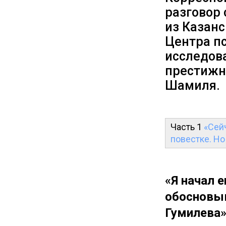
разговор
из Казанс
Центра п
исследов
престижн
Шамиля.
Часть 1
«Сей
повестке. Н
«Я начал 
обосновыв
Гумилева