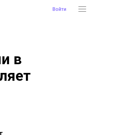
Войти
и в
ляет
т