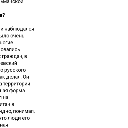
льманской.
а?
з и наблюдался
было очень
многие
совались
х граждан, в
левский
о русского
ак делал. Он
а территории
сшая форма
л на
итан в
идно, понимал,
что люди его
ьная