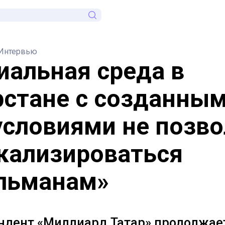
Интервью
иальная среда в
рстане с созданным
условиями не позво
кализироваться
льманам»
ндент «Миллиард.Татар» продолжае