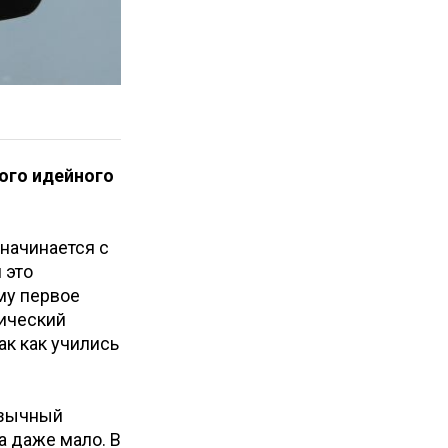
ого идейного
 начинается с
 это
му первое
тический
ак как учились
язычный
а даже мало. В