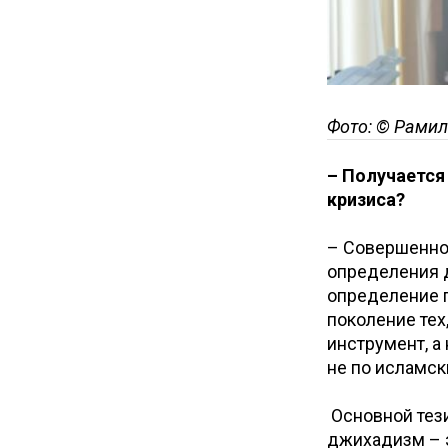
Фото: © Рамил
– Получается
кризиса?
– Совершенно,
определения д
определение п
поколение тех
инструмент, а
не по исламск
Основной тези
джихадизм – э