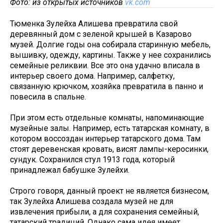
Фото: из открытых источников
vk.com
Тюменка Зулейха Алишева превратила свой
деревянный дом с зеленой крышей в Казарово
музей. Долгие годы она собирала старинную мебель,
вышивку, одежду, картины. Также у нее сохранились
семейные реликвии. Все это она удачно вписала в
интерьер своего дома. Например, салфетку,
связанную крючком, хозяйка превратила в панно и
повесила в спальне.
При этом есть отдельные комнаты, напоминающие
музейные залы. Например, есть татарская комнату, в
котором воссоздан интерьер татарского дома. Там
стоят деревенская кровать, висят лампы-керосинки,
сундук. Сохранился стул 1913 года, который
принадлежал бабушке Зулейхи.
Строго говоря, данный проект не является бизнесом,
так Зулейха Алишева создала музей не для
извлечения прибыли, а для сохранения семейный,
татарский традиций. Однако сама идея имеет