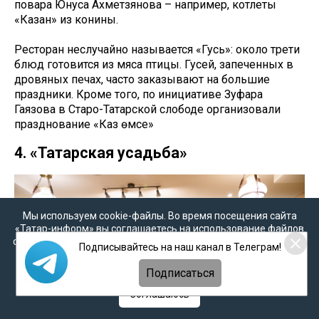
повара Юнуса Ахметзянова – например, котлеты
«Казан» из конины.
Ресторан неслучайно называется «Гусь»: около трети
блюд готовится из мяса птицы. Гусей, запеченных в
дровяных печах, часто заказывают на большие
праздники. Кроме того, по инициативе Зуфара
Гаязова в Старо-Татарской слободе организовали
празднование «Каз өмәсе»
4. «Татарская усадьба»
Мы используем cookie-файлы. Во время посещения сайта
«Татар-информ» вы соглашаетесь на использование файлов
cookie в соответствии с настоящим уведомлением, согласием
Подписывайтесь на наш канал в Телеграм!
на
обработку персональных данных
,
Политикой о
персональных данных
и
Политикой конфиденциальности
Подписаться
Соглашаюсь