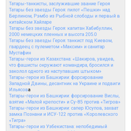
Татары-танкисты, заслужившие звание Героя
Татары без звезды Героя: пилот «Пешки» над
Берлином, Рэмбо из Рыбной слободы и первый в
китайском Хайларе
Татары без звезды Героя: капитан Хабибуллин,
2000 немецких пленных и высота 205.0
Татары без звезды Героя: танкист под Киевом,
гвардеец с пулеметом «Максим» и санитар
Мустафин
Татары-герои из Казахстана: «Шакиров, увидев,
что фашисты окружают командира, бросился и
заколол одного из наступавших штыком»
Татары-герои из Башкирии: форсирование
Западной Двины, десантник на Украине и подвиги
Ильясов
а
Татары-герои из Башкирии: форсирование Вислы,
взятие «Малой крепости» и Су-85 против «Тигров»
Татары-герои из Башкирии: сапер Юсупов, захват
замка Познани и ИСУ-122 против «Королевского
«Тигра»
Татары-герои из Узбекистана: непобедимый