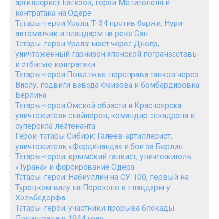
артиллерист Вагизов, герой Мелитополя и
контратака на Одере
Татары-герои Урала: Т-34 против баржи, Нури-
автоматчик и плацдарм на реке Сан
Татары-герои Урала: мост через Днепр,
уничтоженный гарнизон японской погранзаставы
и отбитые контратаки
Татары-герои Поволжья: переправа танков через
Вислу, подвиги взвода Фаизова и бомбардировка
Берлина
Татары-герои Омской области и Красноярска:
уничтожитель снайперов, командир эскадрона и
суперсила лейтенанта
Герои-татары Сибири: Галеев-артиллерист,
уничтожитель «Фердинанда» и бои за Берлин
Татары-герои: крымский танкист, уничтожитель
«Турана» и форсирование Одера
Татары-герои: Набиуллин на СУ-100, первый на
Турецком валу на Перекопе и плацдарм у
Хольбсдорфа
Татары-герои: участники прорыва блокады
Ленинграда в 1944 году