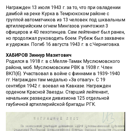
Награжден 13 июля 1943 г. за то, что при овладении
дамбой на реке Курка в Темрюкском районе с
группой автоматчиков из 13 человек под шквальным
артиллерийским огнем Мингазов уничтожил 3
офицеров и 40 пехотинцев. Сам лейтенант был ранен,
но продолжал руководить боем. Рубеж был захвачен
и удержан. Погиб 16 августа 1943 г. в с.Черниговка.
ХАБИРОВ Зиннур Мазитович
Родился в 1918 г. в с.Мелля-Тамак Муслюмовского
района, моб. Муслюмовским РВК в 1938 г. Член
ВКП(б). Участвовал в войне с финнами в 1939-1940
гг. Награжден там медалью «За отвагу». С 19
сентября 1942 г. воевал на Кавказе. Награжден
орденом Красной Звезды. Старший лейтенант,
начальник разведки дивизиона 125 отдельной
гаубичной артиллерийской бригады РГК.