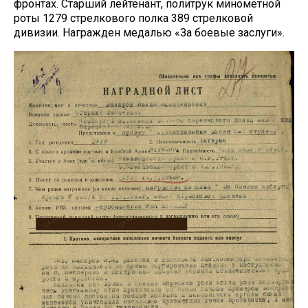
фронтах. Старший лейтенант, политрук минометной
роты 1279 стрелкового полка 389 стрелковой
дивизии. Награжден медалью «За боевые заслуги».