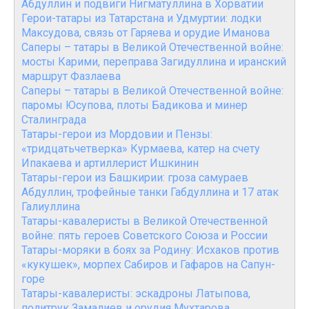
Абдуллин и подвиги Нигматуллина в Хорватии
Герои-татары из Татарстана и Удмуртии: лодки
Максудова, связь от Гаряева и орудие Иманова
Саперы – татары в Великой Отечественной войне:
мосты Карими, переправа Загидуллина и иранский
маршрут Фазлаева
Саперы – татары в Великой Отечественной войне:
паромы Юсупова, плоты Бадикова и минер
Сталинграда
Татары-герои из Мордовии и Пензы:
«тридцатьчетверка» Курмаева, катер на счету
Ипакаева и артиллерист Ишкинин
Татары-герои из Башкирии: гроза самураев
Абдуллин, трофейные танки Габдуллина и 17 атак
Галиуллина
Татары-кавалеристы в Великой Отечественной
войне: пять героев Советского Союза и России
Татары-моряки в боях за Родину: Исхаков против
«кукушек», морпех Сабиров и Гафаров на Сапун-
горе
Татары-кавалеристы: эскадроны Латыпова,
политрук Замалиев и орудия Мухтарова