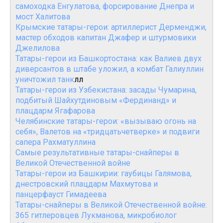
самоходка Енгулатова, форсирование Днепра и
мост Халитова
Крымские татары-герои: артиллерист Дерменджи,
мастер обходов капитан Джафер и штурмовики
Джелилова
Татары-герои из Башкортостана: как Валиев двух
диверсантов в штабе уложил, а комбат Галиуллин
уничтожил танк
лл
Татары-герои из Узбекистана: засады Чумарина,
подбитый Шайхутдиновым «Фердинанд» и
плацдарм Ягафарова
Челябинские татары-герои: «вызываю огонь на
себя», Валетов на «тридцатьчетверке» и подвиги
сапера Рахматуллина
Самые результативные татары-снайперы в
Великой Отечественной войне
Татары-герои из Башкирии: гаубицы Галямова,
днестровский плацдарм Махмутова и
панцерфауст Гимадеева
Татары-снайперы в Великой Отечественной войне:
365 гитлеровцев Лукманова, микробиолог