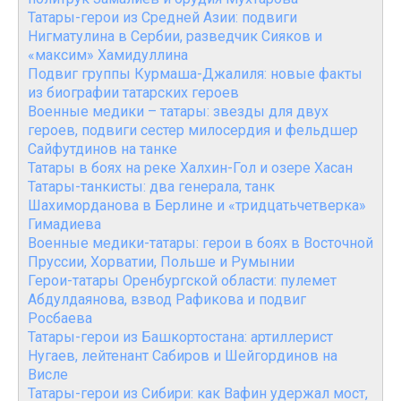
Татары-герои из Средней Азии: подвиги
Нигматулина в Сербии, разведчик Сияков и
«максим» Хамидуллина
Подвиг группы Курмаша-Джалиля: новые факты
из биографии татарских героев
Военные медики – татары: звезды для двух
героев, подвиги сестер милосердия и фельдшер
Сайфутдинов на танке
Татары в боях на реке Халхин-Гол и озере Хасан
Татары-танкисты: два генерала, танк
Шахиморданова в Берлине и «тридцатьчетверка»
Гимадиева
Военные медики-татары: герои в боях в Восточной
Пруссии, Хорватии, Польше и Румынии
Герои-татары Оренбургской области: пулемет
Абдулдаянова, взвод Рафикова и подвиг
Росбаева
Татары-герои из Башкортостана: артиллерист
Нугаев, лейтенант Сабиров и Шейгординов на
Висле
Татары-герои из Сибири: как Вафин удержал мост,