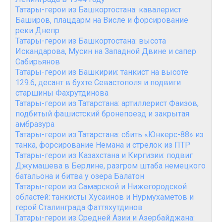
Татары-герои из Башкортостана: кавалерист
Баширов, плацдарм на Висле и форсирование
реки Днепр
Татары-герои из Башкортостана: высота
Искандарова, Мусин на Западной Двине и сапер
Сабирьянов
Татары-герои из Башкирии: танкист на высоте
129.6, десант в бухте Севастополя и подвиги
старшины Фахрутдинова
Татары-герои из Татарстана: артиллерист Фаизов,
подбитый фашистский бронепоезд и закрытая
амбразура
Татары-герои из Татарстана: сбить «Юнкерс-88» из
танка, форсирование Немана и стрелок из ПТР
Татары-герои из Казахстана и Киргизии: подвиг
Джумашева в Берлине, разгром штаба немецкого
батальона и битва у озера Балатон
Татары-герои из Самарской и Нижегородской
областей: танкисты Хусаинов и Нурмухаметов и
герой Сталинграда Фаттяхутдинов
Татары-герои из Средней Азии и Азербайджана: