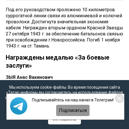
Под его руководством проложено 10 километров
суррогатной линии связи из алюминиевой и колючей
проволоки. Достигнута значительная экономия
кабеля. Награжден вторым орденом Красной Звезды
27 октября 1943 г. за обеспечение батальонов связью
при освобождении г.Новороссийска. Погиб 1 ноября
1943 г. на ст. Тамань.
Награждены медалью «За боевые
заслуги»
ЗЫЯ Анас Вакинович
Родился в 1917 г., моб. Нурлатским РВК в 1941 г.
Мы используем cookie-файлы. Во время посещения сайта
Служил с 1941 г. в г. Севастополе и с.Ардон.
«Татар-информ» вы соглашаетесь на использование файлов
Лейтенант, командир роты штрафного батальона 275
cookie в соответствии с настоящим уведомлением, согласием
Подписывайтесь на наш канал в Телеграм!
стрелковой дивизии (62 отдельной морской
на
обработку персональных данных
,
Политикой о
стрелковой бригады).
персональных данных
и
Политикой конфиденциальности
Подписаться
Соглашаюсь