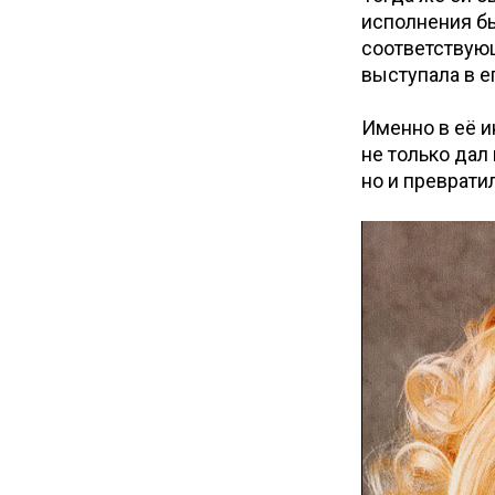
исполнения бы
соответствующ
выступала в е
Именно в её и
не только дал
но и преврати