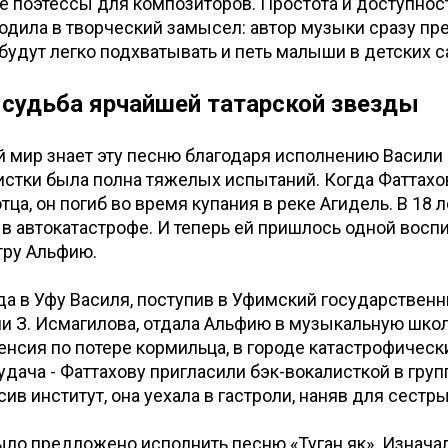
ве поэтессы для композиторов. Простота и доступнос
одила в творческий замысел: автор музыки сразу пр
 будут легко подхватывать и петь малыши в детских с
 судьба ярчайшей татарской звезды
й мир знает эту песню благодаря исполнению Васили
истки была полна тяжелых испытаний. Когда Фаттахо
тца, он погиб во время купания в реке Агидель. В 18 л
 в автокатастрофе. И теперь ей пришлось одной восп
тру Альфию.
а в Уфу Василя, поступив в Уфимский государственн
и З. Исмагилова, отдала Альфию в музыкальную школ
енсия по потере кормильца, в городе катастрофически
удача - Фаттахову пригласили бэк-вокалисткой в груп
сив институт, она уехала в гастроли, наняв для сестр
ыло предложено исполнить песню «Туган як». Изнача