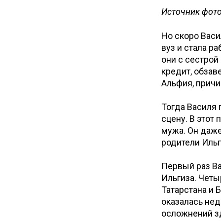
Источник фот
Но скоро Васи
вуз и стала р
они с сестрой
кредит, обзав
Альфия, прич
Тогда Василя 
сцену. В этот
мужа. Он даже
родители Ильг
Первый раз Ва
Ильгиза. Четы
Татарстана и 
оказалась не
осложнений з