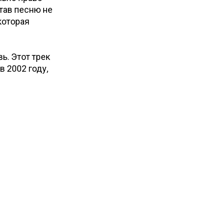
тав песню не
которая
ь. Этот трек
 2002 году,