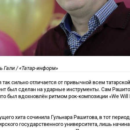
ь Гали / «Татар-информ»
 так сильно отличается от привычной всем татарско
ент был сделан на ударные инструменты. Сам Рашит
что был вдохновлён ритмом рок-композиции «We Will 
ущего хита сочинила Гульнара Рашитова, в тот период
рского государственного университета, лишь начин