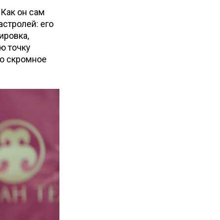
 Как он сам
астролей: его
ировка,
ю точку
но скромное