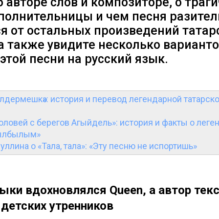
б авторе слов и композиторе, о траг
сполнительницы и чем песня разител
ся от остальных произведений татар
а также увидите несколько вариант
этой песни на русский язык.
Әлдермешкә»: история и перевод легендарной татарск
оловей с берегов Агыйдель»: история и факты о леге
былбылым»
ллина о «Тала, тала»: «Эту песню не испортишь»
ыки вдохновлялся Queen, а автор текс
 детских утренников