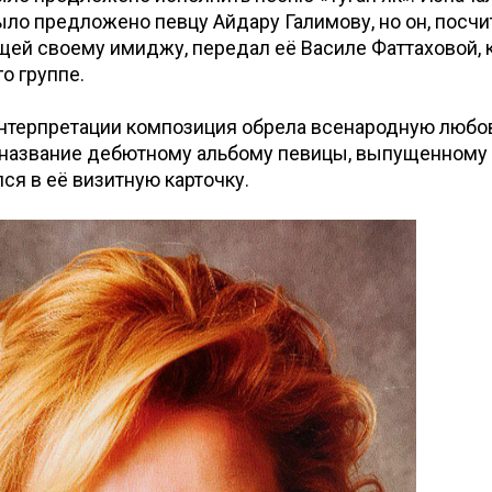
ло предложено певцу Айдару Галимову, но он, посчи
ей своему имиджу, передал её Василе Фаттаховой, 
го группе.
нтерпретации композиция обрела всенародную любов
 название дебютному альбому певицы, выпущенному в
лся в её визитную карточку.