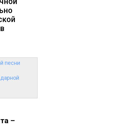
ичной
ьно
ской
ов
ой песни
ндарной
та –