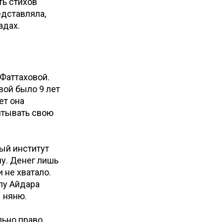
ть стихов
едставляла,
адах.
 Фаттаховой.
вой было 9 лет
ет она
итывать свою
ый институт
у. Денег лишь
 не хватало.
пу Айдара
ы няню.
льно право