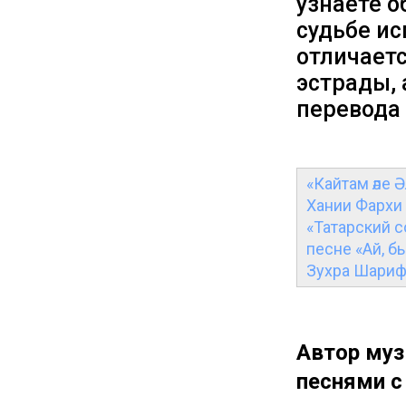
узнаете о
судьбе и
отличает
эстрады, 
перевода 
«Кайтам әле 
Хании Фархи
«Татарский с
песне «Ай, 
Зухра Шарифу
Автор муз
песнями с