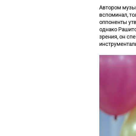
Автором музык
вспоминал, то
оппоненты утв
однако Рашито
зрения, он сп
инструментал