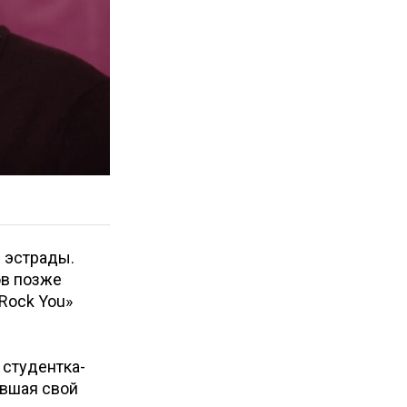
й эстрады.
ов позже
Rock You»
 студентка-
авшая свой