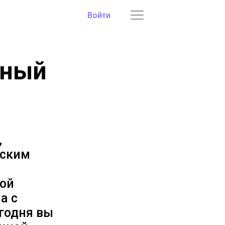
Войти
ьный
,
рским
бой
а с
егодня вы