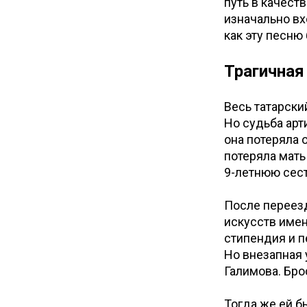
путь в качест
изначально вх
как эту песню
Трагичная
Весь татарски
Но судьба арт
она потеряла о
потеряла мать
9-летнюю сес
После переезд
искусств имен
стипендия и п
Но внезапная 
Галимова. Бро
Тогда же ей б