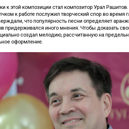
и к этой композиции стал композитор Урал Рашитов.
лчком к работе послужил творческий спор во время г
ерждали, что популярность песни определяет аранж
в придерживался иного мнения. Чтобы доказать сво
ециально создал мелодию, рассчитанную на предель
ьное оформление.