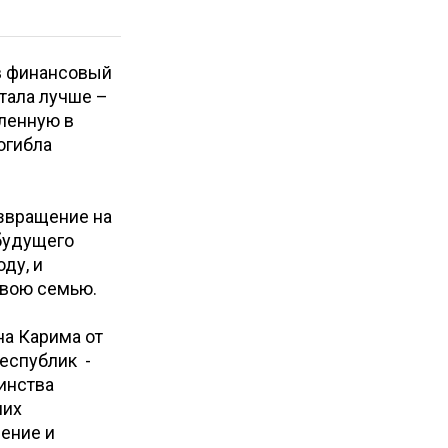
 в финансовый
стала лучше –
пленную в
огибла
озвращение на
 будущего
ду, и
свою семью.
на Карима от
республик -
инства
ших
ение и