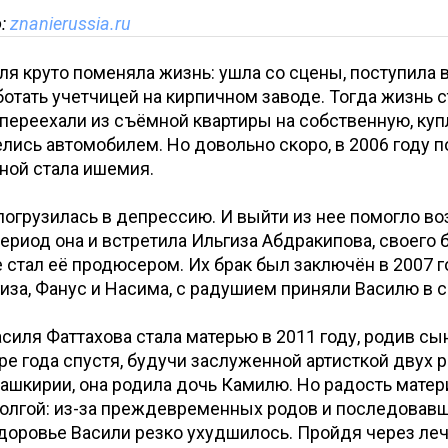
о:
znanierussia.ru
ля круто поменяла жизнь: ушла со сцены, поступила
аботать учетчицей на кирпичном заводе. Тогда жизнь 
 переехали из съёмной квартиры на собственную, ку
елись автомобилем. Но довольно скоро, в 2006 году п
иной стала ишемия.
погрузилась в депрессию. И выйти из нее помогло в
 период она и встретила Ильгиза Абдракипова, своего
 стал её продюсером. Их брак был заключён в 2007 го
иза, Фанус и Насима, с радушием приняли Василю в 
силя Фаттахова стала матерью в 2011 году, родив сы
ре года спустя, будучи заслуженной артисткой двух 
Башкирии, она родила дочь Камилю. Но радость матер
долгой: из-за преждевременных родов и последовав
доровье Васили резко ухудшилось. Пройдя через леч