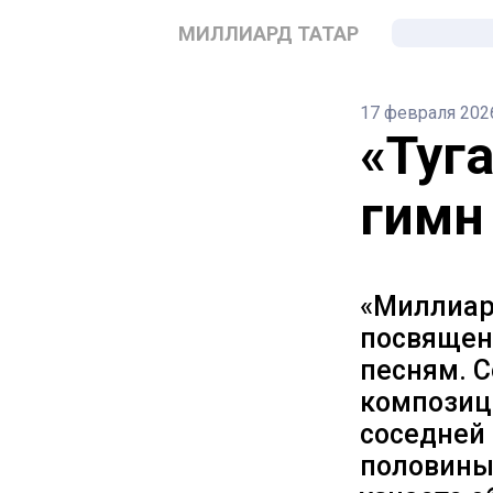
МИЛЛИАРД ТАТАР
17 февраля 202
«Туг
гимн
«Миллиар
посвящен
песням. С
композици
соседней 
половины 