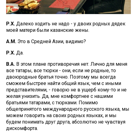
Р.Х.
Далеко ходить не надо - у двоих родных дядек
моей матери были казанские жены.
А.М.
Это в Средней Азии, видимо?
Р.Х.
Да.
В.А.
В этом плане противоречия нет. Лично для меня
все татары, все тюрки - они, если не родные, то
двоюродные братья точно. Поэтому мы всегда
сможем быстрее найти общий язык, чем с иными
представителями, - говорю не в ущерб кому-то и не
желая унизить. Да, мне комфортнее с нашими
братьями татарами, с тюрками. Помимо
общепринятого международного русского языка, мы
можем говорить на своих родных языках, и мы
будем понимать друг друга, абсолютно не чувствуя
дискомфорта.