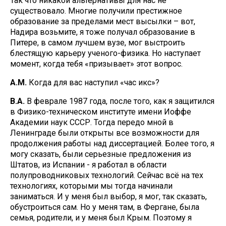
Так что никакой альтернативы для нас не
существовало. Многие получили престижное
образование за пределами мест высылки – вот,
Надира возьмите, я тоже получал образование в
Питере, в самом лучшем вузе, мог выстроить
блестящую карьеру ученого-физика. Но наступает
момент, когда тебя «призывает» этот вопрос.
А.М.
Когда для вас наступил «час икс»?
В.А.
В феврале 1987 года, после того, как я защитился
в Физико-техническом институте имени Иоффе
Академии наук СССР. Тогда передо мной в
Ленинграде были открыты все возможности для
продолжения работы над диссертацией. Более того, я
могу сказать, были серьезные предложения из
Штатов, из Испании - я работал в области
полупроводниковых технологий. Сейчас всё на тех
технологиях, которыми мы тогда начинали
заниматься. И у меня был выбор, я мог, так сказать,
обустроиться сам. Но у меня там, в Фергане, была
семья, родители, и у меня был Крым. Поэтому я