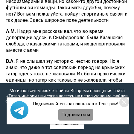
несоизмеримые вещи, но какой-то другой достойной
футбольной команды. Такой матч дружбы, почему
нет? Вот вам пожалуйста, пойдут спортивные связи, и
так далее. Здесь широкое поле деятельности.
А.М.
Надир мне рассказывал, что во время
депортации здесь, в Симферополе, была Казанская
слобода, с казанскими татарами, и их депортировали
вместе с вами.
В.А.
Я не слышал эту историю, честно говоря. Но я
знаю, что даже в тот советский период не крымских
татар здесь тоже не жаловали. Их были практически
единицы, но татар как таковых не жаловали, чтобы
татарского духа здесь не было. В 1952 году здесь
Мы используем cookie-файлы. Во время посещения сайта
было проведено специальное заседание Академии
«Татар-информ» вы соглашаетесь на использование файлов
наук СССР под руководством академика Рыбакова,
cookie в соответствии с настоящим уведомлением, согласием
Подписывайтесь на наш канал в Телеграм!
на котором всем научным и образовательным
на
обработку персональных данных
,
Политикой о
учреждениям была дана установка отписывать всю
персональных данных
и
Политикой конфиденциальности
Подписаться
историю татарского Крыма исключительно в
негативном свете. Она работает до сих пор, особенно
Соглашаюсь
в научной сфере.