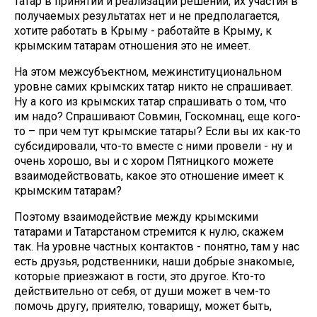
татар в принятии и реализации решений, их участия в
получаемых результатах нет и не предполагается,
хотите работать в Крыму - работайте в Крыму, к
крымским татарам отношения это не имеет.
На этом межсубъектном, межинституциональном
уровне самих крымских татар никто не спрашивает.
Ну а кого из крымских татар спрашивать о том, что
им надо? Спрашивают Совмин, Госкомнац, еще кого-
то – при чем тут крымские татары? Если вы их как-то
субсидировали, что-то вместе с ними провели - ну и
очень хорошо, вы и с хором Пятницкого можете
взаимодействовать, какое это отношение имеет к
крымским татарам?
Поэтому взаимодействие между крымскими
татарами и Татарстаном стремится к нулю, скажем
так. На уровне частных контактов - понятно, там у нас
есть друзья, родственники, наши добрые знакомые,
которые приезжают в гости, это другое. Кто-то
действительно от себя, от души может в чем-то
помочь другу, приятелю, товарищу, может быть,