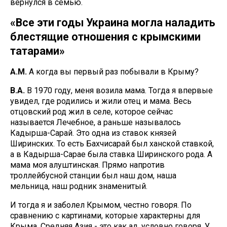
вернулся в семью.
«Все эти годы Украина могла наладить
блестящие отношения с крымскими
татарами»
А.М.
А когда вы первый раз побывали в Крыму?
В.А.
В 1970 году, меня возила мама. Тогда я впервые
увидел, где родились и жили отец и мама. Весь
отцовский род жил в селе, которое сейчас
называется Лечебное, а раньше называлось
Кадырша-Сарай. Это одна из ставок князей
Ширинских. То есть Бахчисарай был ханской ставкой,
а в Кадырша-Сарае была ставка Ширинского рода. А
мама моя алуштинская. Прямо напротив
троллейбусной станции был наш дом, наша
мельница, наш родник знаменитый.
И тогда я и заболел Крымом, честно говоря. По
сравнению с картинами, которые характерны для
Крыма, Средняя Азия - это как ад, условно говоря. У