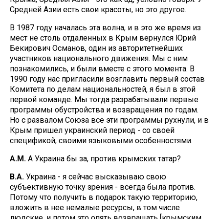
Средней Азии есть свои красоты, но это другое.
В 1987 году началась эта волна, и в это же время из
мест не столь отдаленных в Крым вернулся Юрий
Бекирович Османов, один из авторитетнейших
участников национального движения. Мы с ним
познакомились, и были вместе с этого момента. В
1990 году нас пригласили возглавить первый состав
Комитета по делам национальностей, я был в этой
первой команде. Мы тогда разрабатывали первые
программы обустройства и возвращения по годам.
Но с развалом Союза все эти программы рухнули, и в
Крым пришел украинский период - со своей
спецификой, своими языковыми особенностями.
А.М.
А Украина бы за, против крымских татар?
В.А.
Украина - я сейчас высказываю свою
субъективную точку зрения - всегда была против.
Потому что получить в подарок такую территорию,
вложить в нее немалые ресурсы, в том числе
людские, и потом это опять возвращать [крымским