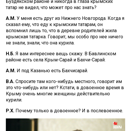
Буздякском районе и никогда в глаза крымских
татар не видел, что может про нас знать?
А.М.
У меня есть друг из Нижнего Новгорода. Когда я
сказал ему, что еду к крымским татарам, он
вспомнил лишь то, что в деревне родителей жила
крымская татарка. Говорит, мы особо про нее ничего
не знали, знали, что она курила.
Н.Б.
Я вам интереснее вещь скажу. В Бавлинском
районе есть села Крым-Сарай и Бахчи-Сарай.
А.М.
И под Казанью есть Бахчисарай.
В.А.
Спросите там кого-нибудь местного, говорит им
это что-нибудь или нет? Кстати, в довоенное время в
Крыму очень многие женщины действительно
курили.
Р.Х.
Почему только в довоенное? И в послевоенное.