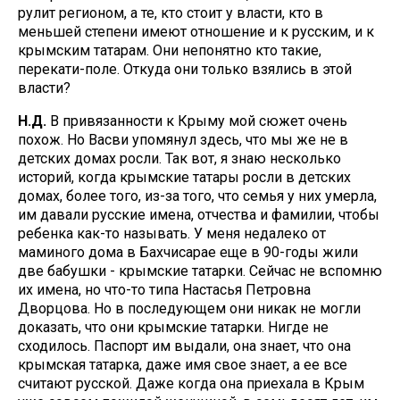
рулит регионом, а те, кто стоит у власти, кто в
меньшей степени имеют отношение и к русским, и к
крымским татарам. Они непонятно кто такие,
перекати-поле. Откуда они только взялись в этой
власти?
Н.Д.
В привязанности к Крыму мой сюжет очень
похож. Но Васви упомянул здесь, что мы же не в
детских домах росли. Так вот, я знаю несколько
историй, когда крымские татары росли в детских
домах, более того, из-за того, что семья у них умерла,
им давали русские имена, отчества и фамилии, чтобы
ребенка как-то называть. У меня недалеко от
маминого дома в Бахчисарае еще в 90-годы жили
две бабушки - крымские татарки. Сейчас не вспомню
их имена, но что-то типа Настасья Петровна
Дворцова. Но в последующем они никак не могли
доказать, что они крымские татарки. Нигде не
сходилось. Паспорт им выдали, она знает, что она
крымская татарка, даже имя свое знает, а ее все
считают русской. Даже когда она приехала в Крым