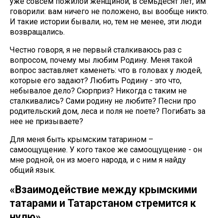
уже совсем пожилой женщиной, в семьдесят лет, им
говорили: вам ничего не положено, вы вообще никто.
И такие истории бывали, но, тем не менее, эти люди
возвращались.
Честно говоря, я не первый сталкиваюсь раз с
вопросом, почему мы любим Родину. Меня такой
вопрос заставляет каменеть: что в головах у людей,
которые его задают? Любить Родину - это что,
небывалое дело? Сюрприз? Никогда с таким не
сталкивались? Сами родину не любите? Песни про
родительский дом, леса и поля не поете? Погибать за
нее не призываете?
Для меня быть крымским татарином –
самоощущение. У кого такое же самоощущение - он
мне родной, он из моего народа, и с ним я найду
общий язык.
«Взаимодействие между крымскими
татарами и Татарстаном стремится к
нулю»