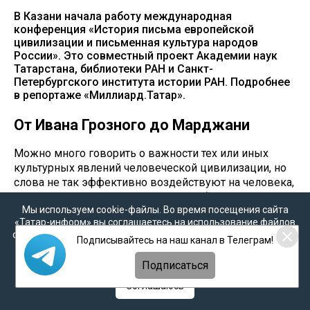
В Казани начала работу международная
конференция «История письма европейской
цивилизации и письменная культура народов
России». Это совместный проект Академии наук
Татарстана, библиотеки РАН и Санкт-
Петербургского института истории РАН. Подробнее
в репортаже «Миллиард.Татар».
От Ивана Грозного до Марджани
Можно много говорить о важности тех или иных
культурных явлений человеческой цивилизации, но
слова не так эффективно воздействуют на человека,
как наглядная демонстрация. Зная об этой
Мы используем cookie-файлы. Во время посещения сайта
особенности человеческой психики, организаторы
«Татар-информ» вы соглашаетесь на использование файлов
решили начать работу конференции с открытия
cookie в соответствии с настоящим уведомлением, согласием
выставки «История письма европейской и восточной
Подписывайтесь на наш канал в Телеграм!
на
обработку персональных данных
,
Политикой о
цивилизации». Выставка вобрала в себя лучшие
персональных данных
и
Политикой конфиденциальности
Подписаться
экспонаты из фондов Академии наук Татарстана,
библиотеки РАН и Санкт-Петербургского института
Соглашаюсь
истории РАН.