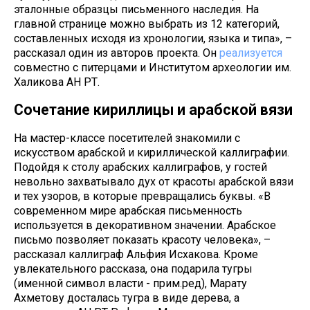
эталонные образцы письменного наследия. На
главной странице можно выбрать из 12 категорий,
составленных исходя из хронологии, языка и типа», –
рассказал один из авторов проекта. Он
реализуется
совместно с питерцами и Институтом археологии им.
Халикова АН РТ.
Сочетание кириллицы и арабской вязи
На мастер-классе посетителей знакомили с
искусством арабской и кириллической каллиграфии.
Подойдя к столу арабских каллиграфов, у гостей
невольно захватывало дух от красоты арабской вязи
и тех узоров, в которые превращались буквы. «В
современном мире арабская письменность
используется в декоративном значении. Арабское
письмо позволяет показать красоту человека», –
рассказал каллиграф Альфия Исхакова. Кроме
увлекательного рассказа, она подарила тугры
(именной символ власти - прим.ред), Марату
Ахметову досталась тугра в виде дерева, а