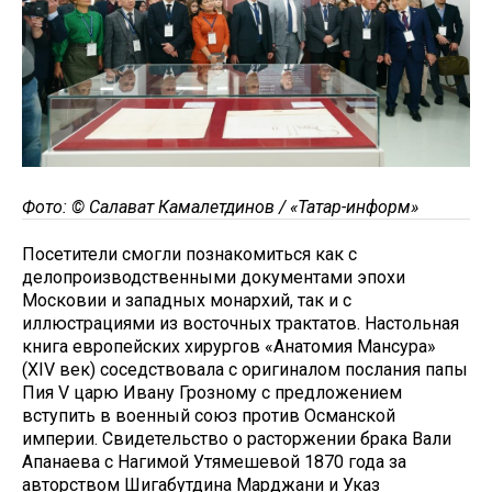
Фото: © Салават Камалетдинов / «Татар-информ»
Посетители смогли познакомиться как с
делопроизводственными документами эпохи
Московии и западных монархий, так и с
иллюстрациями из восточных трактатов. Настольная
книга европейских хирургов «Анатомия Мансура»
(XIV век) соседствовала с оригиналом послания папы
Пия V царю Ивану Грозному с предложением
вступить в военный союз против Османской
империи. Свидетельство о расторжении брака Вали
Апанаева с Нагимой Утямешевой 1870 года за
авторством Шигабутдина Марджани и Указ