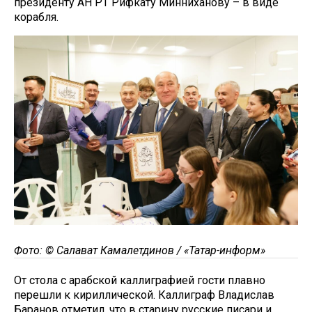
президенту АН РТ Рифкату Минниханову – в виде
корабля.
Фото: © Салават Камалетдинов / «Татар-информ»
От стола с арабской каллиграфией гости плавно
перешли к кириллической. Каллиграф Владислав
Баранов отметил, что в старину русские писари и