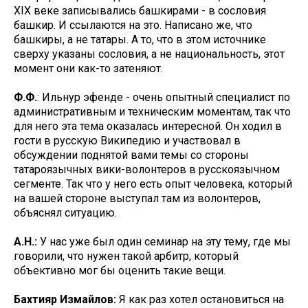
XIX веке записывались башкирами - в сословия
башкир. И ссылаются на это. Написано же, что
башкиры, а не татары. А то, что в этом источнике
сверху указаны сословия, а не национальность, этот
момент они как-то затеняют.
Ф.Ф.
: Ильнур эфенде - очень опытный специалист по
административным и техническим моментам, так что
для него эта тема оказалась интересной. Он ходил в
гости в русскую Википедию и участвовал в
обсуждении поднятой вами темы со стороны
татароязычных вики-волонтеров в русскоязычном
сегменте. Так что у него есть опыт человека, который
на вашей стороне выступал там из волонтеров,
объяснял ситуацию.
А.Н.:
У нас уже был один семинар на эту тему, где мы
говорили, что нужен такой арбитр, который
объективно мог бы оценить такие вещи.
Бахтияр Измайлов:
Я как раз хотел остановиться на