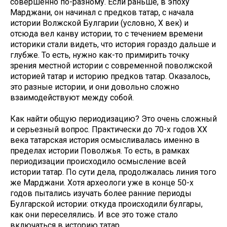
совершенно по-разному. Если раньше, в эпоху
Марджани, он начинал с предков татар, с начала
истории Волжской Булгарии (условно, X век) и
отсюда вел канву истории, то с течением времени
историки стали видеть, что история гораздо дальше и
глубже. То есть, нужно как-то примирить точку
зрения местной истории с современной поволжской
историей татар и историю предков татар. Оказалось,
это разные истории, и они довольно сложно
взаимодействуют между собой.
Как найти общую периодизацию? Это очень сложный
и серьезный вопрос. Практически до 70-х годов ХХ
века татарская история осмысливалась именно в
пределах истории Поволжья. То есть, в рамках
периодизации происходило осмысление всей
истории татар. По сути дела, продолжалась линия того
же Марджани. Хотя археологи уже в конце 50-х
годов пытались изучать более ранние периоды
Булгарской истории: откуда происходили булгары,
как они переселялись. И все это тоже стало
включаться в историю татар.