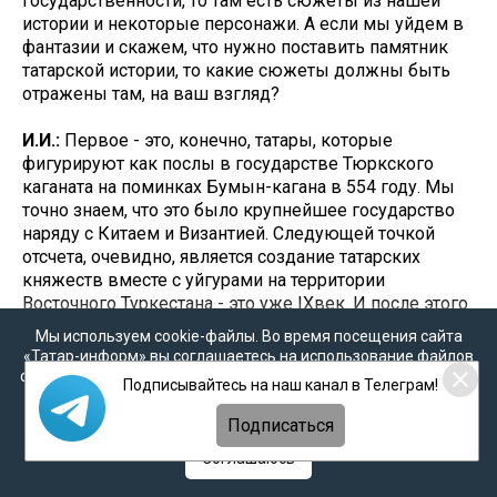
государственности, то там есть сюжеты из нашей
истории и некоторые персонажи. А если мы уйдем в
фантазии и скажем, что нужно поставить памятник
татарской истории, то какие сюжеты должны быть
отражены там, на ваш взгляд?
И.И.:
Первое - это, конечно, татары, которые
фигурируют как послы в государстве Тюркского
каганата на поминках Бумын-кагана в 554 году. Мы
точно знаем, что это было крупнейшее государство
наряду с Китаем и Византией. Следующей точкой
отсчета, очевидно, является создание татарских
княжеств вместе с уйгурами на территории
Восточного Туркестана - это уже IXвек. И после этого
восточные источники начинают фиксировать Дешт-
Мы используем cookie-файлы. Во время посещения сайта
и-татар как страну татар в Центральной Азии.
«Татар-информ» вы соглашаетесь на использование файлов
cookie в соответствии с настоящим уведомлением, согласием
Подписывайтесь на наш канал в Телеграм!
С другой точки зрения, это становление на новой
на
обработку персональных данных
,
Политикой о
персональных данных
и
Политикой конфиденциальности
территории Поволжья Улуса Джучи, 1243 год –
Подписаться
важнейшая точка опоры. Другая – это 1556 год, когда
Соглашаюсь
Казанское ханство пало, и татары оказались в новой
реальности. Ну и следующее – это, очевидно,