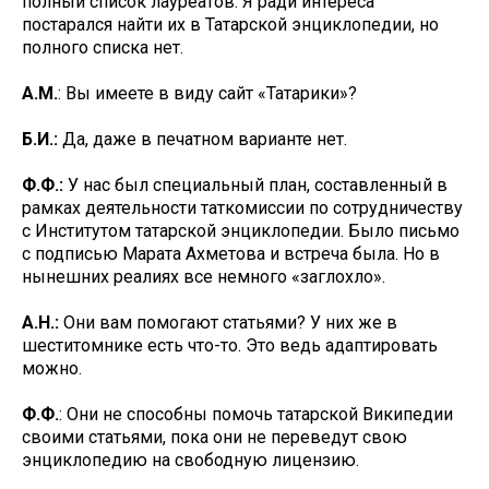
полный список лауреатов. Я ради интереса
постарался найти их в Татарской энциклопедии, но
полного списка нет.
А.М.
: Вы имеете в виду сайт «Татарики»?
Б.И.:
Да, даже в печатном варианте нет.
Ф.Ф.:
У нас был специальный план, составленный в
рамках деятельности таткомиссии по сотрудничеству
с Институтом татарской энциклопедии. Было письмо
с подписью Марата Ахметова и встреча была. Но в
нынешних реалиях все немного «заглохло».
А.Н.:
Они вам помогают статьями? У них же в
шеститомнике есть что-то. Это ведь адаптировать
можно.
Ф.Ф.
: Они не способны помочь татарской Википедии
своими статьями, пока они не переведут свою
энциклопедию на свободную лицензию.