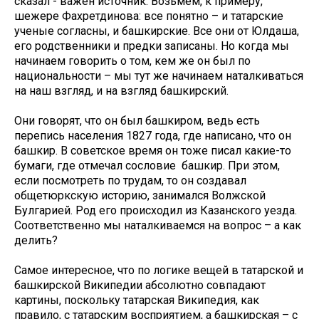
сказал - важен источник. Возьмем, к примеру,
шежере Фахретдинова: все понятно – и татарские
ученые согласны, и башкирские. Все они от Юлдаша,
его родственники и предки записаны. Но когда мы
начинаем говорить о том, кем же он был по
национальности – мы тут же начинаем наталкиваться
на наш взгляд, и на взгляд башкирский.
Они говорят, что он был башкиром, ведь есть
перепись населения 1827 года, где написано, что он
башкир. В советское время он тоже писал какие-то
бумаги, где отмечал сословие башкир. При этом,
если посмотреть по трудам, то он создавал
общетюркскую историю, занимался Волжской
Булгарией. Род его происходил из Казанского уезда.
Соответственно мы наталкиваемся на вопрос – а как
делить?
Самое интересное, что по логике вещей в татарской и
башкирской Википедии абсолютно совпадают
картины, поскольку татарская Википедия, как
правило, с татарским восприятием, а башкирская – с