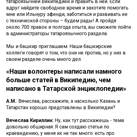
татароязычней Википедией и править в ней. Если
вдруг найдете свободное время и захотите помогать
мне или Ильнуру эфенди, заботиться и развивать ее
с технической стороны – будем рады! А пройдя
около 700 правок и полгода опыта, вы сможете пойти
в администраторы татароязычного раздела.
Мы и башкир приглашаем. Наши башкирские
коллеги говорят о том, что они не против, но у них в
своем разделе очень много дел.
«Наши волонтеры написали намного
больше статей в Википедию, чем
написано в Татарской энциклопедии»
А.М.
: Вячеслав, расскажите, а насколько Казань и
Татарстан хорошо представлены в Википедии?
Вячеслав Кириллин:
Ну, как тут расскажешь - тема
довольно обширная. Я сам создаю статьи по
краеведению, у меня их не так много: есть про