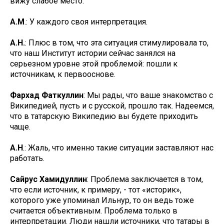
вижу слабое место.
А.М
.: У каждого своя интерпретация.
А.Н.
: Плюс в том, что эта ситуация стимулировала то,
что наш Институт истории сейчас занялся на
серьезном уровне этой проблемой: пошли к
источникам, к первооснове.
Фархад Фаткуллин
: Мы рады, что ваше знакомство с
Википедией, пусть и с русской, прошло так. Надеемся,
что в татарскую Википедию вы будете приходить
чаще.
А.Н
.: Жаль, что именно такие ситуации заставляют нас
работать.
Сайрус Хамидуллин
: Проблема заключается в том,
что если источник, к примеру, - тот «историк»,
которого уже упоминал Ильнур, то он ведь тоже
считается объективным. Проблема только в
интерпретации. Люди нашли источники, что татары в