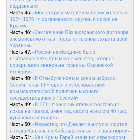
подданных»
Часть 45:
«Москва рассматривала возможность в
1674-1676 гг. организовать крупный поход на
Крым»
Часть 46:
«Заключение Бахчисарайского договора
знаменовало отказ Порты от планов захвата всей
Украины»
Часть 47:
«России необходимо было
нейтрализовать Крымское ханство, которое
прикрывало северные границы Османской
империи»
Часть 48:
«В Стамбуле новым ханом избрали
Селим Герая III – одного из основателей
крымскотатарской политики мирного
сосуществования с Россией»
Часть 49:
«В 1711 г. ханский аталык возглавил
поход на Кавказ, имея под своим началом 40 тыс.
кубанских ногайцев»
Часть 50:
«Известно, что Девлет выступал против
похода Каплана на Кабарду, считая его авантюрой»
Часть 51:
«Хан Крым Герай назначил сераскером