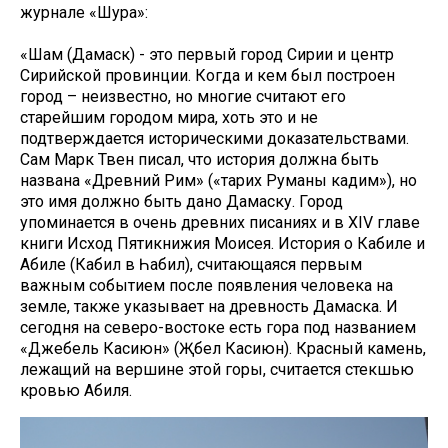
журнале «Шура»:
«Шам (Дамаск) - это первый город Сирии и центр
Сирийской провинции. Когда и кем был построен
город – неизвестно, но многие считают его
старейшим городом мира, хоть это и не
подтверждается историческими доказательствами.
Сам Марк Твен писал, что история должна быть
названа «Древний Рим» («тарих Руманы кадим»), но
это имя должно быть дано Дамаску. Город
упоминается в очень древних писаниях и в XIV главе
книги Исход Пятикнижия Моисея. История о Кабиле и
Абиле (Кабил вә Һабил), считающаяся первым
важным событием после появления человека на
земле, также указывает на древность Дамаска. И
сегодня на северо-востоке есть гора под названием
«Джебель Касиюн» (Җәбел Касиюн). Красный камень,
лежащий на вершине этой горы, считается стекшью
кровью Абиля.