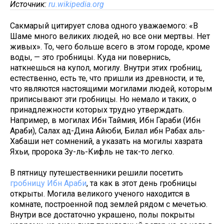
Источник:
ru.wikipedia.org
Сакмарый цитирует слова одного уважаемого: «В
Шаме много великих людей, но все они мертвы. Нет
живых». То, чего больше всего в этом городе, кроме
воды, — это гробницы. Куда ни повернись,
наткнешься на купол, могилу. Внутри этих гробниц,
естественно, есть те, что пришли из древности, и те,
что являются настоящими могилами людей, которым
приписывают эти гробницы. Но немало и таких, о
принадлежности которых трудно утверждать.
Например, в могилах Ибн Таймия, Ибн Гараби (Ибн
Араби), Салах ад-Дина Айюби, Билал ибн Рабах аль-
Хабаши нет сомнений, а указать на могилы хазрата
Яхьи, пророка Зу-ль-Кифль не так-то легко.
В пятницу путешественники решили посетить
гробницу Ибн Араби
, та как в этот день гробницы
открыты. Могила великого ученого находится в
комнате, построенной под землей рядом с мечетью.
Внутри все достаточно украшено, полы покрыты