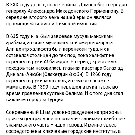
В 333 году до н.э., после войны, Дамаск был передан
генералу Александра Македонского Пармениону. В
середине второго века нашей эры он являлся
провинцией великой Римской империи.
В 635 году н. э. был завоеван мусульманскими
арабами, а после мученической смерти хазрата
Али центр халифата был перенесен туда, и он
оставался столицей до тех пор, пока халифат не
перешел в руки Аббасидов. В период крестовых
походов там находилась главная квартира Салах ад-
Дин аль-Айюби (Сәлахетдин Әюби). В 1260 году
перешел в руки монголов, а немного позже -
мамлюков. В 1399 году перешел в руки турок во
время правления султана Селима. И с того дня стал
важным городом Турции.
Современный Шам условно разделен на три зоны,
причем центральное положение занимает наиболее
значимая его часть – ядро города. Именно здесь
сосредоточены ключевые городские институты, а