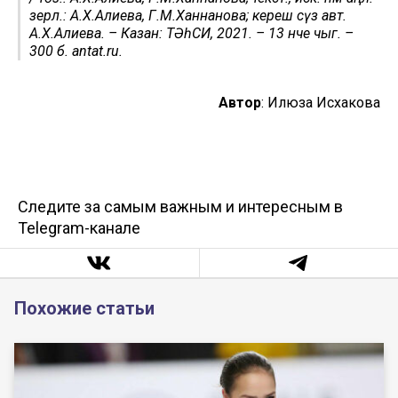
әзерл.: А.Х.Алиева, Г.М.Ханнанова; кереш сүз авт.
А.Х.Алиева. – Казан: ТӘһСИ, 2021. – 13 нче чыг. –
300 б. antat.ru.
Автор
: Илюза Исхакова
Следите за самым важным и интересным в
Telegram-канале
Похожие статьи