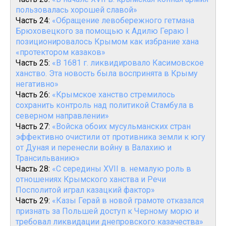
пользовалась хорошей славой»
Часть 24:
«Обращение левобережного гетмана
Брюховецкого за помощью к Адилю Гераю I
позиционировалось Крымом как избрание хана
«протектором казаков»
Часть 25:
«В 1681 г. ликвидировало Касимовское
ханство. Эта новость была воспринята в Крыму
негативно»
Часть 26:
«Крымское ханство стремилось
сохранить контроль над политикой Стамбула в
северном направлении»
Часть 27:
«Войска обоих мусульманских стран
эффективно очистили от противника земли к югу
от Дуная и перенесли войну в Валахию и
Трансильванию»
Часть 28:
«С середины XVII в. немалую роль в
отношениях Крымского ханства и Речи
Посполитой играл казацкий фактор»
Часть 29:
«Казы Герай в новой грамоте отказался
признать за Польшей доступ к Черному морю и
требовал ликвидации днепровского казачества»