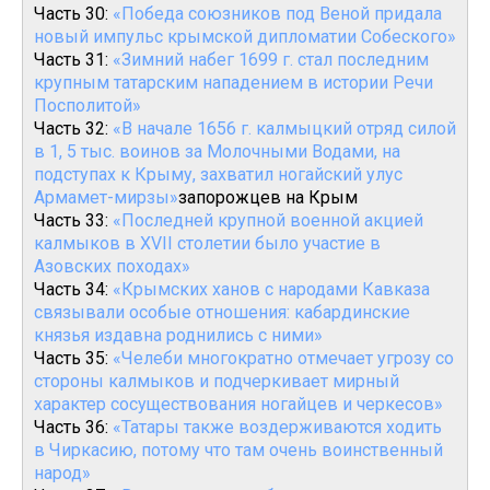
Часть 30:
«Победа союзников под Веной придала
новый импульс крымской дипломатии Собеского»
Часть 31:
«Зимний набег 1699 г. стал последним
крупным татарским нападением в истории Речи
Посполитой»
Часть 32:
«В начале 1656 г. калмыцкий отряд силой
в 1, 5 тыс. воинов за Молочными Водами, на
подступах к Крыму, захватил ногайский улус
Армамет-мирзы»
запорожцев на Крым
Часть 33:
«Последней крупной военной акцией
калмыков в XVII столетии было участие в
Азовских походах»
Часть 34:
«Крымских ханов с народами Кавказа
связывали особые отношения: кабардинские
князья издавна роднились с ними»
Часть 35:
«Челеби многократно отмечает угрозу со
стороны калмыков и подчеркивает мирный
характер сосуществования ногайцев и черкесов»
Часть 36:
«Татары также воздерживаются ходить
в Чиркасию, потому что там очень воинственный
народ»