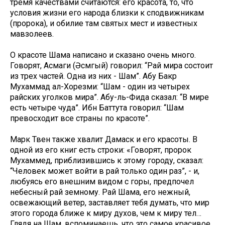
тремя качествами считаются: его красота, то, что
условия жизни его народа близки к сподвижникам
(пророка), и обилие там святых мест и известных
мавзолеев.
О красоте Шама написано и сказано очень много.
Говорят, Асмаги (Әсмәгый) говорил: “Рай мира состоит
из трех частей. Одна из них - Шам”. Абу Бакр
Мухаммад ал-Хорезми: “Шам - один из четырех
райских уголков мира”. Абу-ль-Фида сказал: “В мире
есть четыре чуда”. Ибн Баттута говорил: “Шам
превосходит все страны по красоте”.
Марк Твен также хвалит Дамаск и его красоты. В
одной из его книг есть строки: «Говорят, пророк
Мухаммед, приблизившись к этому городу, сказал:
“Человек может войти в рай только один раз”, - и,
любуясь его внешним видом с горы, предпочел
небесный рай земному. Рай Шама, его нежный,
освежающий ветер, заставляет тебя думать, что мир
этого города ближе к миру духов, чем к миру тел…
Глядя на Шам, вспоминаешь, что это самое красивое