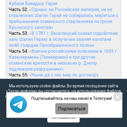
Кубани Бахадыр Герая
Часть 52:
«Однако ни Российская империя, ни ее
ставленник Шагин Герай не собирались мириться с
пребыванием османского ставленника на троне
Крымского ханства»
Часть 53:
«В 1781 г. Веселицкий оказал содействие
хану Шагин Гераю в получении звания капитана
лейб-гвардии Преображенского полка»
Часть 54:
«Взятые российскими войсками в 1695 г.
Казыкермень (Газикерман) и три другие
османские крепости в низовьях р. Днепр
подлежали разрушению»
Часть 55:
«Ныне де у нас мир по договору
турецкому, а с Крымом де по се число договору
Мы используем cookie-файлы. Во время посещения сайта
не было, однако ж де мы по се число мир
«Татар-информ» вы соглашаетесь на использование файлов
содерживаем...»
cookie в соответствии с настоящим уведомлением, согласием
Часть 56:
«Бахты Герай с Кубанской Ордой,
Подписывайтесь на наш канал в Телеграм!
на
обработку персональных данных
,
Политикой о
казаками-некрасовцами, калмыками вторгся на
персональных данных
и
Политикой конфиденциальности
Подписаться
территорию Азовской и Казанской губерний»
Часть 57:
«С середины XVIII века различные
Соглашаюсь
ногайские группы все чаще стремились не