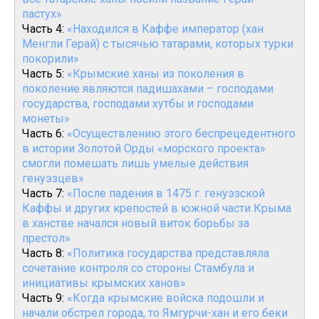
пастух»
Часть 4:
«Находился в Каффе император (хан
Менгли Герай) с тысячью татарами, которых турки
покорили»
Часть 5:
«Крымские ханы из поколения в
поколение являются падишахами – господами
государства, господами хутбы и господами
монеты»
Часть 6:
«Осуществлению этого беспрецедентного
в истории Золотой Орды «морского проекта»
смогли помешать лишь умелые действия
генуэзцев»
Часть 7:
«После падения в 1475 г. генуэзской
Каффы и других крепостей в южной части Крыма
в ханстве начался новый виток борьбы за
престол»
Часть 8:
«Политика государства представляла
сочетание контроля со стороны Стамбула и
инициативы крымских ханов»
Часть 9:
«Когда крымские войска подошли и
начали обстрел города, то Ямгурчи-хан и его беки