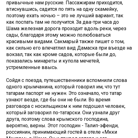
привычные нам русские. Пассажирам приходится,
втиснувшись, садится по пять на одну скамейку,
поэтому ехать ночью – это не лучший вариант, так
как поспать там не получится. За два-три часа до
Шама железная дорога проходит вдоль реки, через
сады, благодаря этому можно полюбоваться
красивыми видами. Сакмарый также пишет о том,
как сильно его впечатлил вид Дамаска при въезде на
вокзал, так как кроме садов, которые были до,
показались минареты и купола мечетей,
устремленные ввысь.
Сойдя с поезда, путешественники вспомнили слова
одного крымчанина, который говорил им, что тут
татарам паспорт не нужен. Это означало, что татар
узнают везде, где бы они не были. Во время
разговора с носильщиком к ним подошел человек,
который заговорил по-татарски. Они узнали друг
друга, поэтому слова крымского господина,
вероятно, верны. Этот господин - Талип-эфенди,
россиянин, принимающий гостей в отеле «Мәккәи