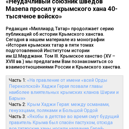
«Неудачливый союзник шведов
Мазепа просил у крымского хана 40-
тысячное войско»
Редакция «Миллиард.Татар» продолжает серию
публикаций об истории Крымского ханства.
Сегодня в нашем материале из монографии
«История крымских татар в пяти томах
подготовленной Институтом истории
им.Ш.Марджани. Том III. Крымское ханство (XV –
XVIII вв.) мы предлагаем Вам познакомиться со
взаимоотношениями России и Крымского ханства.
Часть 1:
«На правление от имени «всей Орды
Перекопской» Хаджи Герая позвали главы
наиболее влиятельных крымских кланов Ширии и
Барын»
Часть 2:
Крым Хаджи Герая: между османами,
генуэзцами, поляками и Большой Ордой
Часть 3:
«Якобы в детстве во время смут будущий
правитель Крыма был спасён пастухом, отсюда
все татарские ханы носили название Герай-