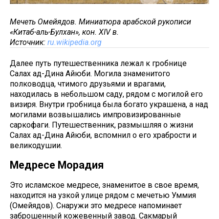
Мечеть Омейядов. Миниатюра арабской рукописи
«Китаб-аль-Булхан», кон. XIV в.
Источник:
ru.wikipedia.org
Далее путь путешественника лежал к гробнице
Салах ад-Дина Айюби. Могила знаменитого
полководца, чтимого друзьями и врагами,
находилась в небольшом саду, рядом с могилой его
визиря. Внутри гробница была богато украшена, а над
могилами возвышались импровизированные
саркофаги. Путешественник, размышляя о жизни
Салах ад-Дина Айюби, вспомнил о его храбрости и
великодушии.
Медресе Морадия
Это исламское медресе, знаменитое в свое время,
находится на узкой улице рядом с мечетью Уммия
(Омейядов). Снаружи это медресе напоминает
заброшенный кожевенный завод. Сакмарый