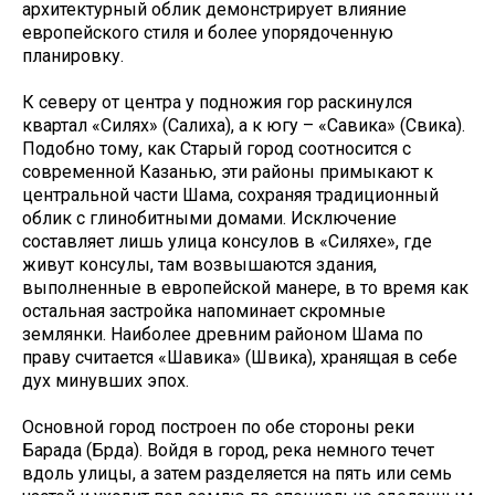
архитектурный облик демонстрирует влияние
европейского стиля и более упорядоченную
планировку.
К северу от центра у подножия гор раскинулся
квартал «Силях» (Салиха), а к югу – «Савика» (Сәвика).
Подобно тому, как Старый город соотносится с
современной Казанью, эти районы примыкают к
центральной части Шама, сохраняя традиционный
облик с глинобитными домами. Исключение
составляет лишь улица консулов в «Силяхе», где
живут консулы, там возвышаются здания,
выполненные в европейской манере, в то время как
остальная застройка напоминает скромные
землянки. Наиболее древним районом Шама по
праву считается «Шавика» (Шәвика), хранящая в себе
дух минувших эпох.
Основной город построен по обе стороны реки
Барада (Бәрда). Войдя в город, река немного течет
вдоль улицы, а затем разделяется на пять или семь