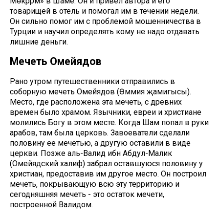
Мөкәррәмә» в Шаме. Он и привел автора и его
товарищей в отель и помогал им в течении недели.
Он сильно помог им с проблемой мошенничества в
Турции и научил определять кому не надо отдавать
лишние деньги.
Мечеть Омейядов
Рано утром путешественники отправились в
соборную мечеть Омейядов (Өммия җамигысы).
Место, где расположена эта мечеть, с древних
времен было храмом. Язычники, евреи и христиане
молились Богу в этом месте. Когда Шам попал в руки
арабов, там была церковь. Завоеватели сделали
половину ее мечетью, а другую оставили в виде
церкви. Позже аль-Валид ибн Абдул-Малик
(Омейядский халиф) забрал оставшуюся половину у
христиан, предоставив им другое место. Он построил
мечеть, покрывающую всю эту территорию и
сегодняшняя мечеть - это остаток мечети,
построенной Валидом.