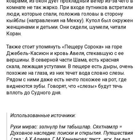
коврами, из окон дует прохладный ветер из-за чего в
комнате не так жарко. При входе путников встретили
люди, которые спали, положив головы в сторону
кыйблы (направления на Мекку). Купол был окружен
женщинами и детьми. Они сидели, шумели, читали
Коран.
Также стоит упомянуть «Пещеру Сорока» на горе
Джебель-Касиюн и кровь Авеля, стекавшую с ее
вершины. В северной части Шама, есть красная
скала, лежащая уступами. В пещере есть дыры, очень
похожие на глаза, из них течет вода словно слезы.
Рядом с ними даже есть нечто похожее на рот, где
виднеются зубы. Говорят, что «слезы» будут течь
вплоть до Судного дня.
Использованные источники:
Рухи мирас: эзләнүләр һәм табышлар. Сәяхәтнамәләр =
Духовное наследие: поиски и открытия. Путешествия
/ төз.: А.Х.Алиева, Г.М.Ханнанова; текст., иск. һәм аңл.