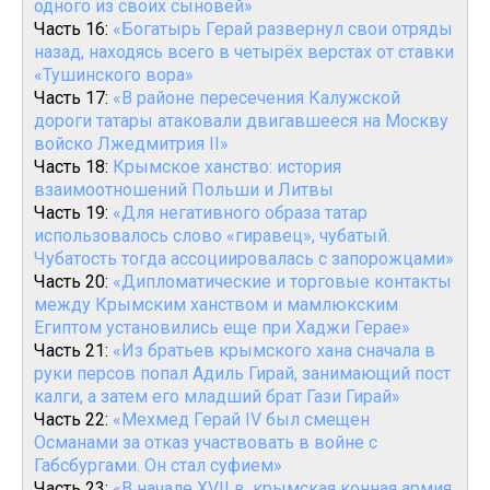
одного из своих сыновей»
Часть 16:
«Богатырь Герай развернул свои отряды
назад, находясь всего в четырёх верстах от ставки
«Тушинского вора»
Часть 17:
«В районе пересечения Калужской
дороги татары атаковали двигавшееся на Москву
войско Лжедмитрия II»
Часть 18:
Крымское ханство: история
взаимоотношений Польши и Литвы
Часть 19:
«Для негативного образа татар
использовалось слово «гиравец», чубатый.
Чубатость тогда ассоциировалась с запорожцами»
Часть 20:
«Дипломатические и торговые контакты
между Крымским ханством и мамлюкским
Египтом установились еще при Хаджи Герае»
Часть 21:
«Из братьев крымского хана сначала в
руки персов попал Адиль Гирай, занимающий пост
калги, а затем его младший брат Гази Гирай»
Часть 22:
«Мехмед Герай IV был смещен
Османами за отказ участвовать в войне с
Габсбургами. Он стал суфием»
Часть 23:
«В начале XVII в. крымская конная армия