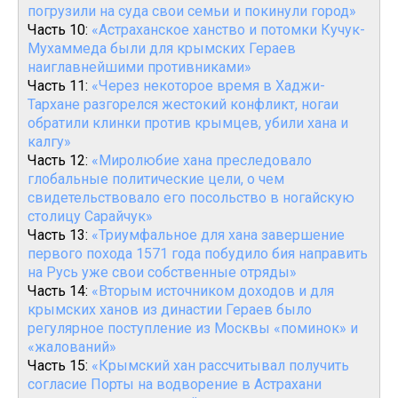
погрузили на суда свои семьи и покинули город»
Часть 10:
«Астраханское ханство и потомки Кучук-
Мухаммеда были для крымских Гераев
наиглавнейшими противниками»
Часть 11:
«Через некоторое время в Хаджи-
Тархане разгорелся жестокий конфликт, ногаи
обратили клинки против крымцев, убили хана и
калгу»
Часть 12:
«Миролюбие хана преследовало
глобальные политические цели, о чем
свидетельствовало его посольство в ногайскую
столицу Сарайчук»
Часть 13:
«Триумфальное для хана завершение
первого похода 1571 года побудило бия направить
на Русь уже свои собственные отряды»
Часть 14:
«Вторым источником доходов и для
крымских ханов из династии Гераев было
регулярное поступление из Москвы «поминок» и
«жалований»
Часть 15:
«Крымский хан рассчитывал получить
согласие Порты на водворение в Астрахани