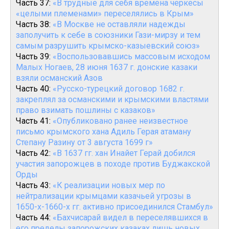
Часть 37:
«В трудные для себя времена черкесы
«целыми племенами» переселялись в Крым»
Часть 38:
«В Москве не оставляли надежды
заполучить к себе в союзники Гази-мирзу и тем
самым разрушить крымско-казыевский союз»
Часть 39:
«Воспользовавшись массовым исходом
Малых Ногаев, 28 июня 1637 г. донские казаки
взяли османский Азов
Часть 40:
«Русско-турецкий договор 1682 г.
закреплял за османскими и крымскими властями
право взимать пошлины с казаков»
Часть 41:
«Опубликовано ранее неизвестное
письмо крымского хана Адиль Герая атаману
Степану Разину от 3 августа 1699 г»
Часть 42:
«В 1637 гг. хан Инайет Герай добился
участия запорожцев в походе против Буджакской
Орды
Часть 43:
«К реализации новых мер по
нейтрализации крымцами казачьей угрозы в
1650-х-1660-х гг. активно присоединился Стамбул»
Часть 44:
«Бахчисарай видел в переселявшихся в
его пределы запорожских казаках лишь новых