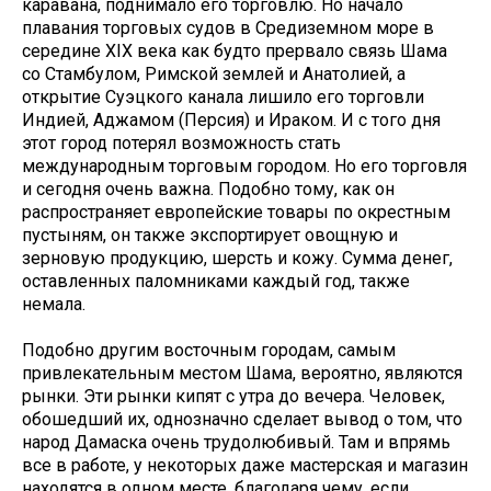
каравана, поднимало его торговлю. Но начало
плавания торговых судов в Средиземном море в
середине XIX века как будто прервало связь Шама
со Стамбулом, Римской землей и Анатолией, а
открытие Суэцкого канала лишило его торговли
Индией, Аджамом (Персия) и Ираком. И с того дня
этот город потерял возможность стать
международным торговым городом. Но его торговля
и сегодня очень важна. Подобно тому, как он
распространяет европейские товары по окрестным
пустыням, он также экспортирует овощную и
зерновую продукцию, шерсть и кожу. Сумма денег,
оставленных паломниками каждый год, также
немала.
Подобно другим восточным городам, самым
привлекательным местом Шама, вероятно, являются
рынки. Эти рынки кипят с утра до вечера. Человек,
обошедший их, однозначно сделает вывод о том, что
народ Дамаска очень трудолюбивый. Там и впрямь
все в работе, у некоторых даже мастерская и магазин
находятся в одном месте, благодаря чему, если