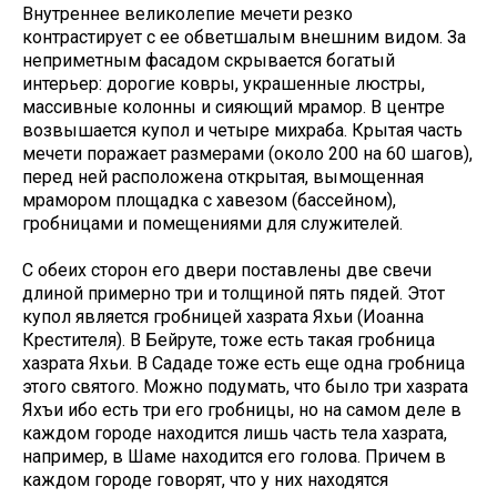
Внутреннее великолепие мечети резко
контрастирует с ее обветшалым внешним видом. За
неприметным фасадом скрывается богатый
интерьер: дорогие ковры, украшенные люстры,
массивные колонны и сияющий мрамор. В центре
возвышается купол и четыре михраба. Крытая часть
мечети поражает размерами (около 200 на 60 шагов),
перед ней расположена открытая, вымощенная
мрамором площадка с хавезом (бассейном),
гробницами и помещениями для служителей.
С обеих сторон его двери поставлены две свечи
длиной примерно три и толщиной пять пядей. Этот
купол является гробницей хазрата Яхьи (Иоанна
Крестителя). В Бейруте, тоже есть такая гробница
хазрата Яхьи. В Сададе тоже есть еще одна гробница
этого святого. Можно подумать, что было три хазрата
Яхъи ибо есть три его гробницы, но на самом деле в
каждом городе находится лишь часть тела хазрата,
например, в Шаме находится его голова. Причем в
каждом городе говорят, что у них находятся