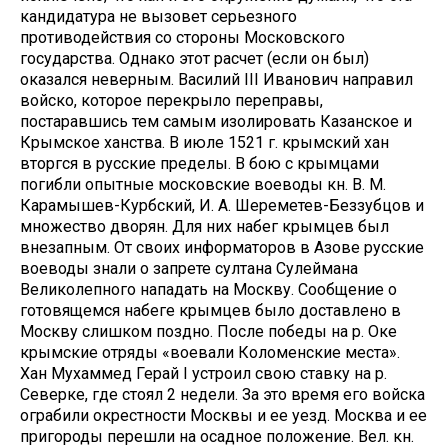
кандидатура не вызовет серьезного
противодействия со стороны Московского
государства. Однако этот расчет (если он был)
оказался неверным. Василий III Иванович направил
войско, которое перекрыло переправы,
постаравшись тем самым изолировать Казанское и
Крымское ханства. В июле 1521 г. крымский хан
вторгся в русские пределы. В бою с крымцами
погибли опытные московские воеводы кн. В. М.
Карамышев-Курбский, И. А. Шереметев-Беззубцов и
множество дворян. Для них набег крымцев был
внезапным. От своих информаторов в Азове русские
воеводы знали о запрете султана Сулеймана
Великолепного нападать на Москву. Сообщение о
готовящемся набеге крымцев было доставлено в
Москву слишком поздно. После победы на р. Оке
крымские отряды «воевали Коломенские места».
Хан Мухаммед Герай I устроил свою ставку на р.
Северке, где стоял 2 недели. За это время его войска
ограбили окрестности Москвы и ее уезд. Москва и ее
пригороды перешли на осадное положение. Вел. кн.