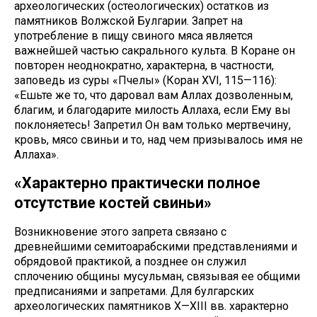
археологических (остеологических) остатков из
памятников Волжской Булгарии. Запрет на
употребление в пищу свиного мяса является
важнейшей частью сакрального культа. В Коране он
повторен неоднократно, характерна, в частности,
заповедь из суры «Пчелы» (Коран XVI, 115—116):
«Ешьте же то, что даровал вам Аллах дозволенным,
благим, и благодарите милость Аллаха, если Ему вы
поклоняетесь! Запретил Он вам только мертвечину,
кровь, мясо свиньи и то, над чем призывалось имя не
Аллаха».
«Характерно практически полное
отсутствие костей свиньи»
Возникновение этого запрета связано с
древнейшими семитоарабскими представлениями и
обрядовой практикой, а позднее он служил
сплочению общины мусульман, связывая ее общими
предписаниями и запретами. Для булгарских
археологических памятников X—XIII вв. характерно