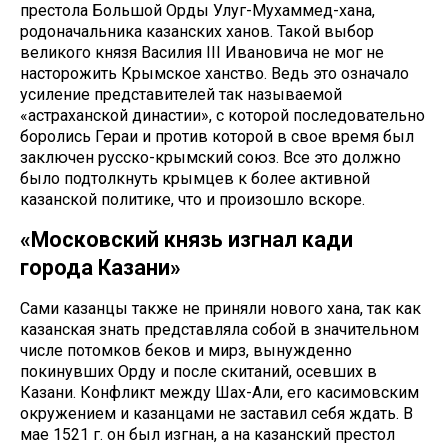
престола Большой Орды Улуг-Мухаммед-хана,
родоначальника казанских ханов. Такой выбор
великого князя Василия III Ивановича не мог не
насторожить Крымское ханство. Ведь это означало
усиление представителей так называемой
«астраханской династии», с которой последовательно
боролись Гераи и против которой в свое время был
заключен русско-крымский союз. Все это должно
было подтолкнуть крымцев к более активной
казанской политике, что и произошло вскоре.
«Московский князь изгнал кади
города Казани»
Сами казанцы также не приняли нового хана, так как
казанская знать представляла собой в значительном
числе потомков беков и мирз, вынужденно
покинувших Орду и после скитаний, осевших в
Казани. Конфликт между Шах-Али, его касимовским
окружением и казанцами не заставил себя ждать. В
мае 1521 г. он был изгнан, а на казанский престол