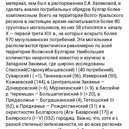
материал, чем был в распоряжении Е.А. Халиковой, и
сделать анализ погребальных обрядов булгар более
комплексным. Всего на территории Волго-Уральского
региона в настоящее время насчитывается более 80
грунтовых могильников, из них 58 относятся к началу
X — первой трети XIII в., на которых вскрыто более
970 мусульманских погребений. Эти могильники
располагаются практически равномерно по всей
территории Волжской Булгарии. Наибольшее
количество некрополей известно и изучено в
Западном Закамье, где широко исследованы
Спасский(Старокуйбышевский) I (40 погребений),
Суварский I ( >1), Танкеевский (56), Измерский (50),
Кожаевский (144), в Центральном Закамье —
Донауровский (> 6), Мурзихинский I (> 9), в бассейне
р. Черемшан — Большетиганский II (> 20), в
Предволжье — Богдашкинский (4), Тетюшский III
(62), в Предкамье — Рождественский (31) и в
окрестностях Болгарского (Ага- Базарский (1?)) и
Билярского (I—V) (352) городищ. Важно, что, хотя и с
разной степенью интенсивности, но во всех регионах