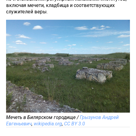
включая мечети, кладбища и соответствующих
служителей веры.
Мечеть в Билярском городище /
Грызунов Андрей
Евгеньевич
,
wikipedia.org
,
CC BY 3.0