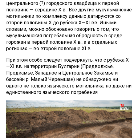
центрального (?) городского кладбища к первой
половине — середине X в.. Все другие мусульманские
могильники по комплексу данных датируются со
второй половины X до рубежа X—XI вв. Иными
словами, можно обосновано говорить о том, что
мусульманская погребальная обрядность в среде
горожан в первой половине X в., а в отдельных
регионах — во второй половине XI в.
При этом особо следует подчеркнуть, что с рубежа X
—XI вв. на территории Булгарии (Предволжье,
Предкамье, Западное и Центральное Закамье и
бассейн р. Малый Черемшан) не обнаружено ни
одного не только языческого могильника, но даже ни
единственного языческого погребения.