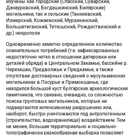
изучены как городские (Спасский, Суварский,
Данауровский, Богдашкинский, Билярские)
могильники, так и сельские (Танкеевский,
Измерский, Кожаевский, Мурзихинский,
Большетиганский, Тетюшский, Рождественский и
др.) некрополи.
Одновременно заметно определенное количество
сомнительных погребений (т.е. зафиксированных
недостаточно четко в отношении датировки или
деталей обряда) в Центральном Закамье, бассейне р.
Черемшан, Предволжье и Предкамье, а также
отсутствие достоверных сведений о мусульманских
могильниках в Посурье и Примокшанье, где
находился большой куст булгарских археологических
памятников, что связано, очевидно, со сложностью
поиска грунтовых могильников, которые не
подвергаются интенсивному разрушению или,
наоборот, быстро уничтожаются под антропогенным
(строительство, водохранилище) воздействием. Тем
не менее, большая территориально и социально-
топографически разнообразная выборка позволяет