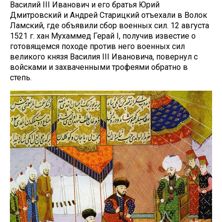
Василий III Иванович и его братья Юрий
Дмитровский и Андрей Старицкий отъехали в Волок
Ламский, где объявили сбор военных сил. 12 августа
1521 г. хан Мухаммед Герай I, получив известие о
готовящемся походе против него военных сил
великого князя Василия III Ивановича, повернул с
войсками и захваченными трофеями обратно в
степь.