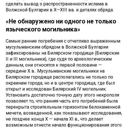
сделать вывод о распространенности ислама в
Волжской Булгарии в X—XIII вв. и деталях обряда.
«Не обнаружено ни одного не только
языческого могильника»
Самые ранние погребения с отчетливо выраженным
мусульманским обрядом в Волжской Булгарии
зафиксированы на Билярском городище (Билярские
II и III могильники), где судя по археологическим
данным, они относятся к первой половине —
середине X в.. Мусульманские могильники на
Билярском городище располагались не только по
окраинам города, но и в центре городища, где был
открыт и исследован Билярский IV могильник.
Установить достаточно точную дату этого некрополя
позволяет то, что ранняя часть его погребений была
перекрыта строительным горизонтом белокаменной
мечети, возведенной, как показывают исследования,
не позднее конца X — начала XI в., что делает
возможным отнести начало функционирования этого