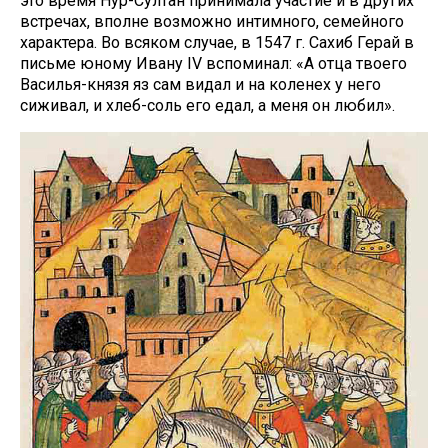
это время Нур-Султан принимала участие и в других
встречах, вполне возможно интимного, семейного
характера. Во всяком случае, в 1547 г. Сахиб Герай в
письме юному Ивану IV вспоминал: «А отца твоего
Василья-князя яз сам видал и на коленех у него
сиживал, и хлеб-соль его едал, а меня он любил».