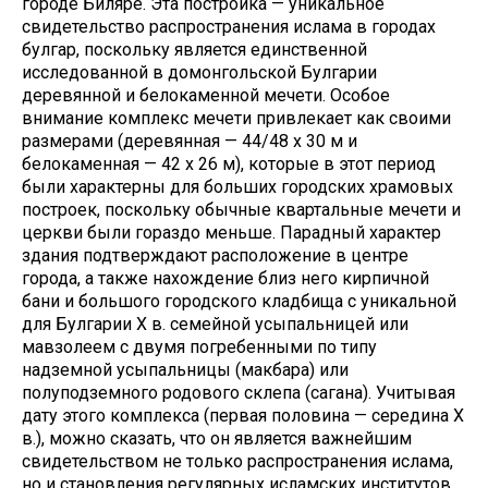
городе Биляре. Эта постройка — уникальное
свидетельство распространения ислама в городах
булгар, поскольку является единственной
исследованной в домонгольской Булгарии
деревянной и белокаменной мечети. Особое
внимание комплекс мечети привлекает как своими
размерами (деревянная — 44/48 х 30 м и
белокаменная — 42 х 26 м), которые в этот период
были характерны для больших городских храмовых
построек, поскольку обычные квартальные мечети и
церкви были гораздо меньше. Парадный характер
здания подтверждают расположение в центре
города, а также нахождение близ него кирпичной
бани и большого городского кладбища с уникальной
для Булгарии X в. семейной усыпальницей или
мавзолеем с двумя погребенными по типу
надземной усыпальницы (макбара) или
полуподземного родового склепа (сагана). Учитывая
дату этого комплекса (первая половина — середина X
в.), можно сказать, что он является важнейшим
свидетельством не только распространения ислама,
но и становления регулярных исламских институтов,