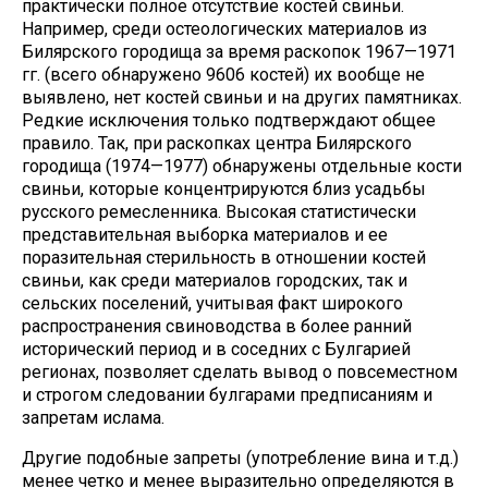
практически полное отсутствие костей свиньи.
Например, среди остеологических материалов из
Билярского городища за время раскопок 1967—1971
гг. (всего обнаружено 9606 костей) их вообще не
выявлено, нет костей свиньи и на других памятниках.
Редкие исключения только подтверждают общее
правило. Так, при раскопках центра Билярского
городища (1974—1977) обнаружены отдельные кости
свиньи, которые концентрируются близ усадьбы
русского ремесленника. Высокая статистически
представительная выборка материалов и ее
поразительная стерильность в отношении костей
свиньи, как среди материалов городских, так и
сельских поселений, учитывая факт широкого
распространения свиноводства в более ранний
исторический период и в соседних с Булгарией
регионах, позволяет сделать вывод о повсеместном
и строгом следовании булгарами предписаниям и
запретам ислама.
Другие подобные запреты (употребление вина и т.д.)
менее четко и менее выразительно определяются в