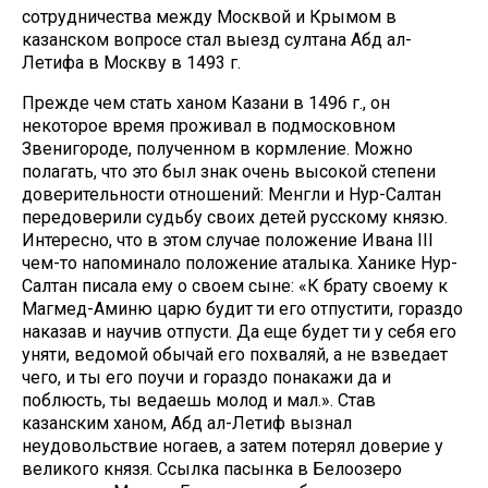
сотрудничества между Москвой и Крымом в
казанском вопросе стал выезд султана Абд ал-
Летифа в Москву в 1493 г.
Прежде чем стать ханом Казани в 1496 г., он
некоторое время проживал в подмосковном
Звенигороде, полученном в кормление. Можно
полагать, что это был знак очень высокой степени
доверительности отношений: Менгли и Нур-Салтан
передоверили судьбу своих детей русскому князю.
Интересно, что в этом случае положение Ивана III
чем-то напоминало положение аталыка. Ханике Нур-
Салтан писала ему о своем сыне: «К брату своему к
Магмед-Аминю царю будит ти его отпустити, гораздо
наказав и научив отпусти. Да еще будет ти у себя его
уняти, ведомой обычай его похваляй, а не взведает
чего, и ты его поучи и гораздо понакажи да и
поблюсть, ты ведаешь молод и мал.». Став
казанским ханом, Абд ал-Летиф вызнал
неудовольствие ногаев, а затем потерял доверие у
великого князя. Ссылка пасынка в Белоозеро