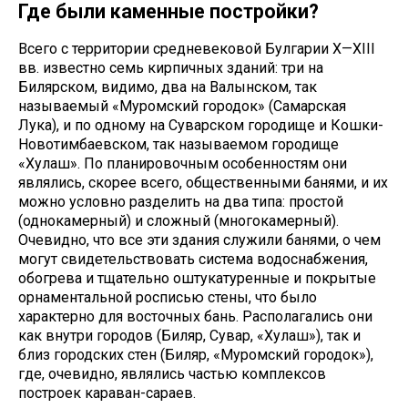
Где были каменные постройки?
Всего с территории средневековой Булгарии X—XIII
вв. известно семь кирпичных зданий: три на
Билярском, видимо, два на Валынском, так
называемый «Муромский городок» (Самарская
Лука), и по одному на Суварском городище и Кошки-
Новотимбаевском, так называемом городище
«Хулаш». По планировочным особенностям они
являлись, скорее всего, общественными банями, и их
можно условно разделить на два типа: простой
(однокамерный) и сложный (многокамерный).
Очевидно, что все эти здания служили банями, о чем
могут свидетельствовать система водоснабжения,
обогрева и тщательно оштукатуренные и покрытые
орнаментальной росписью стены, что было
характерно для восточных бань. Располагались они
как внутри городов (Биляр, Сувар, «Хулаш»), так и
близ городских стен (Биляр, «Муромский городок»),
где, очевидно, являлись частью комплексов
построек караван-сараев.