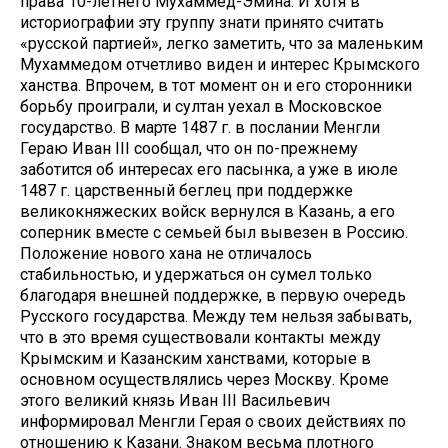
права 10-летнего Мухаммед-Эмина. И хотя в
историографии эту группу знати принято считать
«русской партией», легко заметить, что за маленьким
Мухаммедом отчетливо виден и интерес Крымского
ханства. Впрочем, в тот момент он и его сторонники
борьбу проиграли, и султан уехал в Московское
государство. В марте 1487 г. в послании Менгли
Гераю Иван III сообщал, что он по-прежнему
заботится об интересах его пасынка, а уже в июле
1487 г. царственный беглец при поддержке
великокняжеских войск вернулся в Казань, а его
соперник вместе с семьей был вывезен в Россию.
Положение нового хана не отличалось
стабильностью, и удержаться он сумел только
благодаря внешней поддержке, в первую очередь
Русского государства. Между тем нельзя забывать,
что в это время существовали контакты между
Крымским и Казанским ханствами, которые в
основном осуществлялись через Москву. Кроме
этого великий князь Иван III Васильевич
информировал Менгли Герая о своих действиях по
отношению к Казани. Знаком весьма плотного