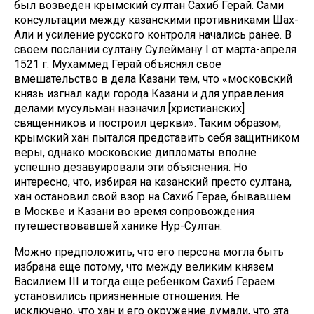
был возведен крымский султан Сахиб Герай. Сами
консультации между казанскими противниками Шах-
Али и усиление русского контроля начались ранее. В
своем послании султану Сулейману I от марта-апреля
1521 г. Мухаммед Герай объяснял свое
вмешательство в дела Казани тем, что «московский
князь изгнал кади города Казани и для управления
делами мусульман назначил [христианских]
священников и построил церкви». Таким образом,
крымский хан пытался представить себя защитником
веры, однако московские дипломаты вполне
успешно дезавуировали эти объяснения. Но
интересно, что, избирая на казанский престо султана,
хан остановил свой взор на Сахиб Герае, бывавшем
в Москве и Казани во время сопровождения
путешествовавшей ханике Нур-Султан.
Можно предположить, что его персона могла быть
избрана еще потому, что между великим князем
Василием III и тогда еще ребенком Сахиб Гераем
установились приязненные отношения. Не
исключено, что хан и его окружение думали, что эта