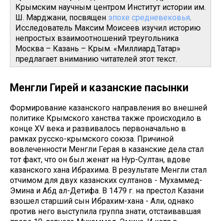
Крымским научным центром Институт истории им.
Ш. Марджани, посвящен
эпохе средневековья
.
Исследователь Максим Моисеев изучил историю
непростых взаимоотношений треугольника
Москва – Казань – Крым. «Миллиард.Татар»
предлагает вниманию читателей этот текст.
Менгли Гирей и казанские пасынки
Формирование казанского направления во внешней
политике Крымского ханства также происходило в
конце XV века и развивалось первоначально в
рамках русско-крымского союза. Причиной
вовлеченности Менгли Герая в казанские дела стал
тот факт, что он был женат на Нур-Султан, вдове
казанского хана Ибрахима. В результате Менгли стал
отчимом для двух казанских султанов - Мухаммед-
Эмина и Абд ал-Детифа. В 1479 г. на престол Казани
взошел старший сын Ибрахим-хана - Али, однако
против него выступила группа знати, отстаивавшая