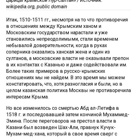
царицы крымской Нур-Салтан» / Источник:
wikipedia.org, public domain
Итак, 1510-1511 гг., несмотря на то что противоречия
в отношениях между Крымским ханом и
Московским государством нарастали и уже
становились непреодолимыми, стали временем
небывалой доверительности, когда в руках
соперника оказались ханская жена и один из
султанов, а московские власти не оказывали препон
в их контактах с Казанью и даже содействовали им.
Более таких примеров в русско-крымских
отношениях мы не найдем. В это время мы можем
констатировать, что, хотя разногласия и были, но в
целом казанская политика Москвы не противоречила
интересам Крыма.
Но все изменилось со смертью Абд ал-Летифа в
1518 г. и последовавшей затем кончиной Мухаммед-
Эмина. После переговоров на престол власти в
Казани был возведен Шах-Али, правнук Кучук-
Мухам-мед-хана, который в свое время сверг с