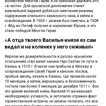
возмутила Менгли Герая, и он требовал держать его
«в чести». Для крымской дипломатии станет
важнейшей задачей добиться смягчения режима
содержания опального казанского хана, а затем и
освобождения. В 1505 г. режим был смягчен, в 1508
г. Абд ал-Летиф получил в кормление Юрьев, и это
стало победой Менгли Герая.
«А отца твоего Василья-князя яз сам
видал и на коленех у него сиживал»
Верхом же доверительности в русско-крымских
отношениях стал визит ханике Нур-Салтан по пути в
Казань в 1510 г. В июле она прибыла в Москву в
сопровождении Сахиб Герая и ханских послов,
пробыв месяц, уехала в Казань, где провела около
10 месяцев, а затем, вернувшись в белокаменную,
гостила там более 5 месяцев до декабря 1511 г.. Все
это время великий князь Василий III выказывал
необходимую учтивость, в летописях отражен факт
торжественной встречи, но можно полагать, что все