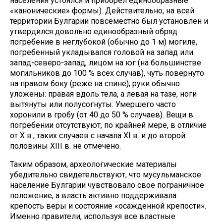
населения устоялся и приобрел единообразные
«канонические» формы). Действительно, на всей
территории Булгарии повсеместно был установлен и
утвердился довольно единообразный обряд:
погребение в неглубокой (обычно до 1 м) могиле,
погребенный укладывался головой на запад или
запад-северо-запад, лицом на юг (на большинстве
могильников до 100 % всех случав), чуть повернуто
на правом боку (реже на спине), руки обычно
уложены: правая вдоль тела, а левая на тазе, ноги
вытянуты или полусогнуты. Умершего часто
хоронили в гробу (от 40 до 50 % случаев). Вещи в
погребении отсутствуют, по крайней мере, в отличие
от X в., таких случаев с начала XI в. и до второй
половины XIII в. не отмечено.
Таким образом, археологические материалы
убедительно свидетельствуют, что мусульманское
население Булгарии чувствовало свое пограничное
положение, а власть активно поддерживала
крепость веры и состояние «осажденной крепости».
Именно правители, используя все властные