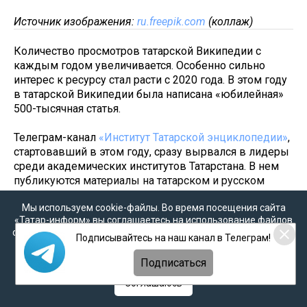
Источник изображения:
ru.freepik.com
(коллаж)
Количество просмотров татарской Википедии с
каждым годом увеличивается. Особенно сильно
интерес к ресурсу стал расти с 2020 года. В этом году
в татарской Википедии была написана «юбилейная»
500-тысячная статья.
Телеграм-канал
«Институт Татарской энциклопедии»
,
стартовавший в этом году, сразу вырвался в лидеры
среди академических институтов Татарстана. В нем
публикуются материалы на татарском и русском
языках. Авторы канала рассказывают о выдающихся
Мы используем cookie-файлы. Во время посещения сайта
татарах, интересных фактах, а также о научных
«Татар-информ» вы соглашаетесь на использование файлов
конференциях. Есть и занимательные истории.
cookie в соответствии с настоящим уведомлением, согласием
Например, о том, как англичанин познакомил Европу
Подписывайтесь на наш канал в Телеграм!
на
обработку персональных данных
,
Политикой о
с видами Казани 1830-ых гг. Одним словом,
персональных данных
и
Политикой конфиденциальности
Подписаться
подписывайтесь, не пожалеете.
Соглашаюсь