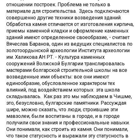
отношении построек. Проблема не только в
материале для строительства. Здесь подключаются
совершенно другие техники возведения зданий.
Обработка камня отличается от изготовления кирпича,
приемы каменной кладки и оформление каменных
зданий имеют определенное своеобразие, - считает
Вячеслав Баранов, один из ведущих специалистов по
золотоордынской археологии Института археологии
им. Халикова АН РТ. - Культура каменных
сооружений Волжской Булгарии транслировалась
мастерами болгарской строительной школы на все
возведенные ими объекты: все они имеют
единообразие, обусловленное характером тех
влияний, под воздействием которых эта школа
складывалась. Как раз это мы наблюдаем в Чишме,
это, безусловно, булгарские памятники. Рассуждая
шире, можно сказать, что люди, строившие эти
мавзолеи, были воспитаны в городе, и в городе
получили свои знания и профессиональные навыки.
Они понимали, как строить из камня. Они понимали,
что такое статусность и выражали эту статусность в