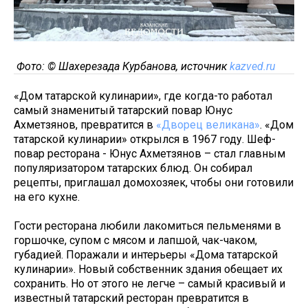
Фото: © Шахерезада Курбанова, источник
kazved.ru
«Дом татарской кулинарии», где когда-то работал
самый знаменитый татарский повар Юнус
Ахметзянов, превратится в
«Дворец великана»
. «Дом
татарской кулинарии» открылся в 1967 году. Шеф-
повар ресторана - Юнус Ахметзянов – стал главным
популяризатором татарских блюд. Он собирал
рецепты, приглашал домохозяек, чтобы они готовили
на его кухне.
Гости ресторана любили лакомиться пельменями в
горшочке, супом с мясом и лапшой, чак-чаком,
губадией. Поражали и интерьеры «Дома татарской
кулинарии». Новый собственник здания обещает их
сохранить. Но от этого не легче – самый красивый и
известный татарский ресторан превратится в