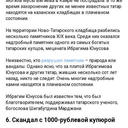
Могила Мусы Бигиева в Каире не пострадала. В то же
время захоронение других не менее известных татар
находятся на казанских кладбищах в плачевном
состоянии.
На территории Ново-Татарского кладбища разбились
несколько памятников XIX века. Среди них оказался
надгробный памятник одного из самых богатых
татарских купцов, мецената Ибрагима Юнусова.
Неизвестно, кто
разрушил памятник
– природа или
вандалы. Однако ясно, что за плитой Ибрагимова
Юнусова и других татар, живших несколько сот лет
назад, никто не следит. Очень многие надгробные
камни находятся в плачевном состоянии.
Ибрагим Юнусов был известен тем, что был
благотворителем, поддерживал татарского ученого,
богослова Шигабутдина Марджани.
6. Скандал с 1000-рублевой купюрой