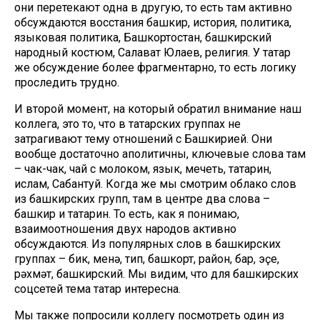
они перетекают одна в другую, то есть там активно
обсуждаются восстания башкир, история, политика,
языковая политика, Башкортостан, башкирский
народный костюм, Салават Юлаев, религия. У татар
же обсуждение более фрагментарно, то есть логику
проследить трудно.
И второй момент, на который обратил внимание наш
коллега, это то, что в татарских группах не
затрагивают тему отношений с Башкирией. Они
вообще достаточно аполитичны, ключевые слова там
– чак-чак, чай с молоком, язык, мечеть, татарин,
ислам, Сабантуй. Когда же мы смотрим облако слов
из башкирских групп, там в центре два слова –
башкир и татарин. То есть, как я понимаю,
взаимоотношения двух народов активно
обсуждаются. Из популярных слов в башкирских
группах – бик, менә, тип, башкорт, район, бар, эҫе,
рәхмәт, башкирский. Мы видим, что для башкирских
соцсетей тема татар интересна.
Мы также попросили коллегу посмотреть один из