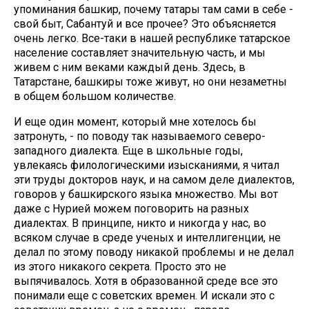
упоминания башкир, почему татары там сами в себе -
свой быт, Сабантуй и все прочее? Это объясняется
очень легко. Все-таки в нашей республике татарское
население составляет значительную часть, и мы
живем с ним веками каждый день. Здесь, в
Татарстане, башкиры тоже живут, но они незаметны
в общем большом количестве.
И еще один момент, который мне хотелось бы
затронуть, - по поводу так называемого северо-
западного диалекта. Еще в школьные годы,
увлекаясь филологическими изысканиями, я читал
эти труды докторов наук, и на самом деле диалектов,
говоров у башкирского языка множество. Мы вот
даже с Нурией можем поговорить на разных
диалектах. В принципе, никто и никогда у нас, во
всяком случае в среде ученых и интеллигенции, не
делал по этому поводу никакой проблемы и не делал
из этого никакого секрета. Просто это не
выпячивалось. Хотя в образованной среде все это
понимали еще с советских времен. И искали это с