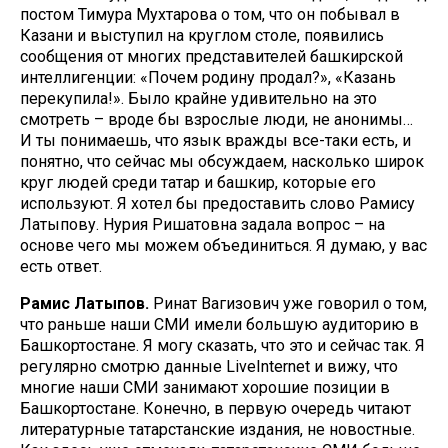
постом Тимура Мухтарова о том, что он побывал в
Казани и выступил на круглом столе, появились
сообщения от многих представителей башкирской
интеллигенции: «Почем родину продал?», «Казань
перекупила!». Было крайне удивительно на это
смотреть – вроде бы взрослые люди, не анонимы…
И ты понимаешь, что язык вражды все-таки есть, и
понятно, что сейчас мы обсуждаем, насколько широк
круг людей среди татар и башкир, которые его
используют. Я хотел бы предоставить слово Рамису
Латыпову. Нурия Ришатовна задала вопрос – на
основе чего мы можем объединиться. Я думаю, у вас
есть ответ.
Рамис Латыпов.
Ринат Вагизович уже говорил о том,
что раньше наши СМИ имели большую аудиторию в
Башкортостане. Я могу сказать, что это и сейчас так. Я
регулярно смотрю данные LiveInternet и вижу, что
многие наши СМИ занимают хорошие позиции в
Башкортостане. Конечно, в первую очередь читают
литературные татарстанские издания, не новостные.