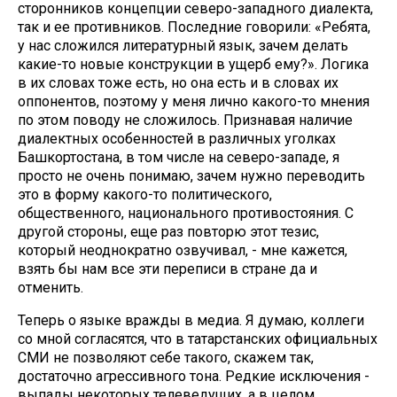
сторонников концепции северо-западного диалекта,
так и ее противников. Последние говорили: «Ребята,
у нас сложился литературный язык, зачем делать
какие-то новые конструкции в ущерб ему?». Логика
в их словах тоже есть, но она есть и в словах их
оппонентов, поэтому у меня лично какого-то мнения
по этом поводу не сложилось. Признавая наличие
диалектных особенностей в различных уголках
Башкортостана, в том числе на северо-западе, я
просто не очень понимаю, зачем нужно переводить
это в форму какого-то политического,
общественного, национального противостояния. С
другой стороны, еще раз повторю этот тезис,
который неоднократно озвучивал, - мне кажется,
взять бы нам все эти переписи в стране да и
отменить.
Теперь о языке вражды в медиа. Я думаю, коллеги
со мной согласятся, что в татарстанских официальных
СМИ не позволяют себе такого, скажем так,
достаточно агрессивного тона. Редкие исключения -
выпады некоторых телеведущих, а в целом