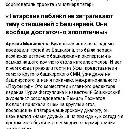
сооснователь проекта «Миллиард.татар»
«Татарские паблики не затрагивают
тему отношений с Башкирией. Они
вообще достаточно аполитичны»
Арслан Минвалеев.
Буквально неделю назад мы
проводили гостей из Башкирии, это была первая
казанская встреча с башкирскими экспертами в
рамках нашего круглого стола интеллектуалов. И вот
к нам снова приехали гости из Уфы, представители
самого крутого башкирского СМИ, уже даже не
башкирского, а, как я понимаю, межрегионального -
«Пруфы.рф». Это заместитель главного редактора
издания Нурия Фатхуллина и известный башкирский
журналист-расследователь Рамиль Рахматов.
Коллеги приехали к нам на круглый стол,
посвященный татаро-башкирскому диалогу, он
называется «Язык дружбы, а не вражды», и сегодня я
предлагаю обсудить роль медиа в формировании
этого языка.