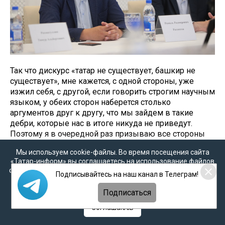
Так что дискурс «татар не существует, башкир не
существует», мне кажется, с одной стороны, уже
изжил себя, с другой, если говорить строгим научным
языком, у обеих сторон наберется столько
аргументов друг к другу, что мы зайдем в такие
дебри, которые нас в итоге никуда не приведут.
Поэтому я в очередной раз призываю все стороны
отказаться от такой риторики, когда говорят, что тех
Мы используем cookie-файлы. Во время посещения сайта
или иных людей или народов не существует. Народы
«Татар-информ» вы соглашаетесь на использование файлов
- это в первую очередь то, кем мы сами себя
cookie в соответствии с настоящим уведомлением, согласием
Подписывайтесь на наш канал в Телеграм!
представляем, какой язык считаем родным. И то, к
на
обработку персональных данных
,
Политикой о
сожалению, реальность такова, что даже язык как
персональных данных
и
Политикой конфиденциальности
Подписаться
фактор самоопределения значит все меньше. Хотя
это, безусловно, одно из важных скрепляющих
Соглашаюсь
оснований для любого народа.