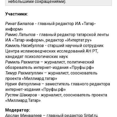
небольшими сокращениями).
Участники:
Ринат Билалов
- главный редактор ИА «Татар-
информ»
Рамис Латыпов
- главный редактор татарской ленты
ИА «Татар-информ», редактор «Интертат.ру»
Камиль Насибуллов
- старший научный сотрудник
Центра исламоведческих исследований АН РТ,
кандидат психологических наук
Рамиль Рахматов
– журналист, политический
обозреватель интернет-издания «Пруфы.рф»
Тимур Рахматуллин
– журналист, сооснователь
проекта «Миллиард.татар»
Нурия Фатхуллина
– заместитель главного редактора
интернет-издания «Пруфы.рф»
Рустем Шакиров
- журналист, сооснователь проекта
«Миллиард.Татар»
Модератор:
Арслан Минвалеев
– главный редактор Sntat.ru,