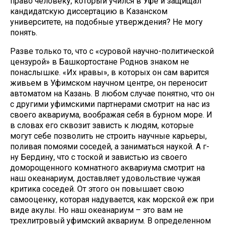
право человеку, который учился в Уфе и защищал
кандидатскую диссертацию в Казанском
университете, на подобные утверждения? Не могу
понять.
Разве только то, что с «суровой научно-политической
цензурой» в Башкортостане Роднов знаком не
понаслышке. «Их нравы», в которых он сам варится
живьем в Уфимском научном центре, он переносит
автоматом на Казань. В любом случае понятно, что он
с другими уфимскими партнерами смотрит на нас из
своего аквариума, воображая себя в бурном море. И
в словах его сквозит зависть к людям, которые
могут себе позволить не строить научные карьеры,
поливая помоями соседей, а заниматься наукой. А г-
ну Бердину, что с тоской и завистью из своего
доморощенного комнатного аквариума смотрит на
наш океанариум, доставляет удовольствие чужая
критика соседей. От этого он повышает свою
самооценку, которая надувается, как морской еж при
виде акулы. Но наш океанариум – это вам не
трехлитровый уфимский аквариум. В определенном