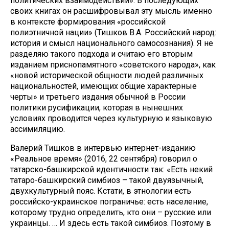
политических взаимодействий». В последующих
своих книгах он расшифровывал эту мысль именно
в контексте формирования «российской
полиэтничной нации» (Тишков В.А. Российский народ:
история и смысл национального самосознания). Я не
разделяю такого подхода и считаю его вторым
изданием приснопамятного «советского народа», как
«новой исторической общности людей различных
национальностей, имеющих общие характерные
черты» и третьего издания обычной в России
политики русификации, которая в нынешних
условиях проводится через культурную и языковую
ассимиляцию.
Валерий Тишков в интервью интернет-изданию
«Реальное время» (2016, 22 сентября) говорил о
татарско-башкирской идентичности так: «Есть некий
татаро-башкирский симбиоз – такой двуязычный,
двухкультурный пояс. Кстати, в этнологии есть
российско-украинское пограничье: есть население,
которому трудно определить, кто они – русские или
украинцы. … И здесь есть такой симбиоз. Поэтому в