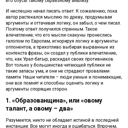
его опусы такому серьезному анализу.
И неспешно начал писать ответ. К сожалению, пока
автор растекался мыслию по древу, продумывая
аргументы и оттачивая логику, он забыл, о чем писал.
Поэтому ответ получился странным. Такое
впечатление, что его мысли-скакуны пронеслись
галопом по Европам, игнорируя логику и аргументы
оппонентов, а прихотливо выбирая вырванные из
контекста фразы, он создал у публики впечатление,
что, как Урал-батыр, раскидал своих противников.
Вот только у большинства читающей публики не
такие запасы ума, и они не страдают провалами
памяти. Наши читатели – люди умные и понимающие,
они все помнят и способны оценить логику и
аргументы спорящих сторон.
1. «Образованщина», или «овому
талант, а овому – два»
Разумеется, никто не обладает истиной в последней
инстанции. Все могут иногда и ошибаться. Впрочем,