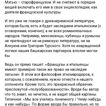
Мэтью – старофранцузом. И не считают в порядке
вещей включать его имя в свои энциклопедии, как
деятеля французской культуры.
И это уже не говоря о древнеримской литературе,
которая была, есть и будет наследием итальянским (с
оговорками, конечно), а не всех романоязычных
народов. Например, мексиканцы, кубинцы и румыны
не претендуют ни на римскую литературу, ни на
Алкуина или Григория Турского. Хотя по извращенной
логике наших башкирских партнеров вполне могли
бы.
Ведь он прямо пишет: «Французы и итальянцы
имеют примерно такое же право на наследие
латыни». В этом вся философия этномародеров, к
которым, с сожалением, нужно отнести и нашего
оппонента. Кроме того, это прекрасный образчик
пресловутой «полуобразованности». Вроде бы автор
что-то знает, но нечетко, и не видит общей картины.
Типичное: «Мы все учились понемногу / Чему-нибудь
и как-нибудь». По форме вроде бы правильно, но по