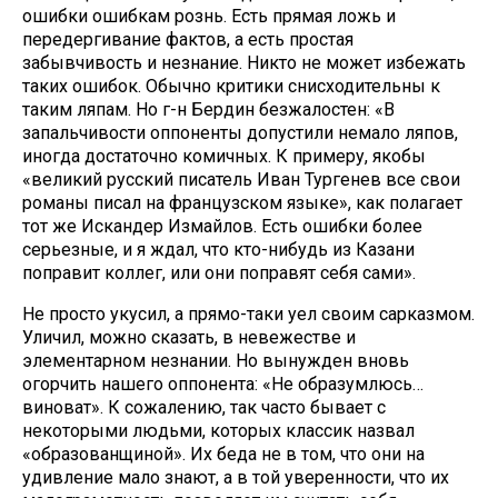
ошибки ошибкам рознь. Есть прямая ложь и
передергивание фактов, а есть простая
забывчивость и незнание. Никто не может избежать
таких ошибок. Обычно критики снисходительны к
таким ляпам. Но г-н Бердин безжалостен: «В
запальчивости оппоненты допустили немало ляпов,
иногда достаточно комичных. К примеру, якобы
«великий русский писатель Иван Тургенев все свои
романы писал на французском языке», как полагает
тот же Искандер Измайлов. Есть ошибки более
серьезные, и я ждал, что кто-нибудь из Казани
поправит коллег, или они поправят себя сами».
Не просто укусил, а прямо-таки уел своим сарказмом.
Уличил, можно сказать, в невежестве и
элементарном незнании. Но вынужден вновь
огорчить нашего оппонента: «Не образумлюсь…
виноват». К сожалению, так часто бывает с
некоторыми людьми, которых классик назвал
«образованщиной». Их беда не в том, что они на
удивление мало знают, а в той уверенности, что их