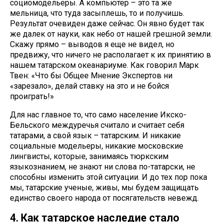
социомодельеры. А компьютер – это та же
мельница, что туда засыплешь, то и получишь.
Результат очевиден даже сейчас. Он явно будет так
же далек от науки, как небо от нашей грешной земли.
Скажу прямо – выводов я еще не видел, но
предвижу, что ничего не располагает к их принятию в
нашем татарском океанариуме. Как говорил Марк
Твен: «Что бы Общее Мнение Экспертов ни
«зарезало», делай ставку на это и не бойся
проиграть!»
Для нас главное то, что само население Икско-
Бельского междуречья считало и считает себя
татарами, а свой язык – татарским. И никакие
социальные модельеры, никакие московские
лингвисты, которые, занимаясь тюркским
языкознанием, не знают ни слова по-татарски, не
способны изменить этой ситуации. И до тех пор пока
мы, татарские ученые, живы, мы будем защищать
единство своего народа от посягательств невежд.
4. Как татарское наследие стало