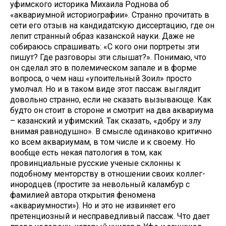
уфимского историка Михаила Роднова об
«аквариумной историографии». Странно прочитать в
сети его отзыв на кандидатскую диссертацию, где он
лепит странный образ казанской науки. Даже не
собираюсь спрашивать: «С кого они портреты эти
пишут? Где разговоры эти слышат?». Понимаю, что
он сделал это в полемическом запале и в форме
вопроса, о чем наш «упоительный Зоил» просто
умолчал. Но и в таком виде этот пассаж выглядит
довольно странно, если не сказать вызывающе. Как
будто он стоит в стороне и смотрит на два аквариума
– казанский и уфимский. Так сказать, «добру и злу
внимая равнодушно». В смысле одинаково критично
ко всем аквариумам, в том числе и к своему. Но
вообще есть некая патология в том, как
провинциальные русские ученые склонны к
подобному менторству в отношении своих коллег-
инородцев (простите за невольный каламбур с
фамилией автора открытия феномена
«аквариумности»). Но и это не извиняет его
претенциозный и несправедливый пассаж. Что дает