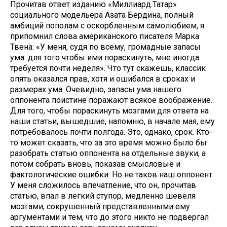
Прочитав ответ изданию «Миллиард.Татар»
социального модельера Азата Бердина, полный
амбиций пополам с оскорбленным самолюбием, я
припомнил слова американского писателя Марка
Твена: «У меня, судя по всему, громадные запасы
ума: для того чтобы ими пораскинуть, мне иногда
требуется почти неделя». Что тут скажешь, классик
опять оказался прав, хотя и ошибался в сроках и
размерах ума. Очевидно, запасы ума нашего
оппонента поистине поражают всякое воображение.
Для того, чтобы пораскинуть мозгами для ответа на
наши статьи, вышедшие, напомню, в начале мая, ему
потребовалось почти полгода. Это, однако, срок. Кто-
то может сказать, что за это время можно было бы
разобрать статью оппонента на отдельные звуки, а
потом собрать вновь, показав смысловые и
фактологические ошибки. Но не таков наш оппонент.
У меня сложилось впечатление, что он, прочитав
статью, впал в легкий ступор, медленно шевеля
мозгами, сокрушенный представленными ему
аргументами и тем, что до этого никто не подвергал