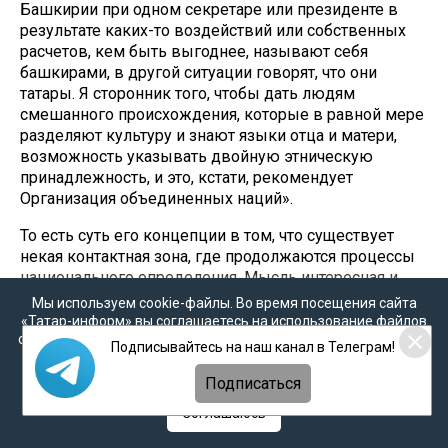
Башкирии при одном секретаре или президенте в
результате каких-то воздействий или собственных
расчетов, кем быть выгоднее, называют себя
башкирами, в другой ситуации говорят, что они
татары. Я сторонник того, чтобы дать людям
смешанного происхождения, которые в равной мере
разделяют культуру и знают языки отца и матери,
возможность указывать двойную этническую
принадлежность, и это, кстати, рекомендует
Организация объединенных наций».
То есть суть его концепции в том, что существует
некая контактная зона, где продолжаются процессы
национального определения. Мысль интересная и
продуктивная. Оставим пока в стороне вопрос, как
Мы используем cookie-файлы. Во время посещения сайта
эта зона возникла, а отметим, что мировой опыт
«Татар-информ» вы соглашаетесь на использование файлов
cookie в соответствии с настоящим уведомлением, согласием
показывает, что подобная этнокультурная
Подписывайтесь на наш канал в Телеграм!
на
обработку персональных данных
,
Политикой о
неопределенность не вечна – это всего лишь
персональных данных
и
Политикой конфиденциальности
переходная стадия к выработке национальной
Подписаться
идентичности. На примере той же «малороссийской»
Соглашаюсь
нации это хорошо видно. Еще на картах 1910-х гг.
Подонье и Кубань считались ее ареалами и по языку,