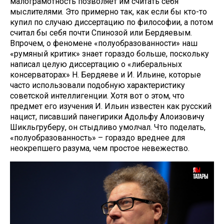
малограмотность позволяет им считать себя
мыслителями. Это примерно так, как если бы кто-то
купил по случаю диссертацию по философии, а потом
считал бы себя почти Спинозой или Бердяевым.
Впрочем, о феномене «полуобразованности» наш
«румяный критик» знает гораздо больше, поскольку
написал целую диссертацию о «либеральных
консерваторах» Н. Бердяеве и И. Ильине, которые
часто использовали подобную характеристику
советской интеллигенции. Хотя вот о этом, что
предмет его изучения И. Ильин известен как русский
нацист, писавший панегирики Адольфу Алоизовичу
Шикльгруберу, он стыдливо умолчал. Что поделать,
«полуобразованность» – гораздо вреднее для
неокрепшего разума, чем простое невежество.