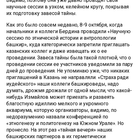
Видимо, поэтому они уже давно проводят свои
научные сессии в узком, келейном кругу, покрывая
их подготовку завесой тайны.
Как это было совсем недавно, 8-9 октября, когда
начальники и коллеги Бердина проводили «Научную
сессию по этнической истории и антропологии
башкир», куда категорически запретили приглашать
казанских коллег и даже извещать их о ее
проведении. Завеса тайны была такой плотной, что о
проведении сессии ее участников уведомили за пару
дней до проведения. Не упоминаю уже, что никаких
приглашений в Казань не направляли. «Страха ради
иудейского» наши коллеги башкироведы, надо
думать, дрожмя дрожали от одной мысли, что какой-
нибудь Измайлов может приехать и развеять
благостную идиллию мелкого и укромного
аквариума, которую организаторы, видимо, по
недоразумению назвали конференцией по
«этногенезу и политогенезу на Южном Урале». Но
пронесло. На этот раз «тайная вечеря» наших
башкирских партнеров в их герметически