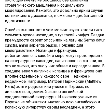
оного документа не обошлось без компании
стратегического мышления и социального
моделирования. Кажется, это довольно яркий случай
когнитивного диссонанса, в смысле – двойственной
идентичности.
Ошибка вышла, вот о чем молчит наука, хотели тихо
слямзить чужое наследие, а тут такой конфуз. Бездна
премудрости свозит от ссылок на латынь: Sermo datur
cunctis, animi sapientia paucis. Поясняю для
малограмотных. Испанцы и французы,
действительно, в какой-то мере могут претендовать
на литературное наследие, написанное на латыни, но
это не значит, что оно у них общее и неразделенное. В
средние века у англичан, испанцев и французов оно
вполне отдельное, у каждого свое – единое и
неделимое. Например, Матфей Парижский (Matthew
Paris) хотя и родился или учился в Париже, но
является неотделимой частью английской
средневековой литературы. И никакие ученые из
Парижа не объявляют внезапно всю английскую и
испанскую литературу своим наследием, а этого