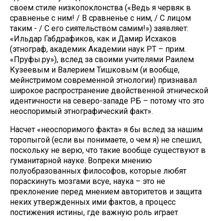
своем стиле низкопоклонства («Ведь я червяк в
сравненье с ним! / В сравненье с ним, / С лицом
таким - / С его сиятельством самим!») заявляет:
«Ильдар Габдрафиков, как и Дамир Исхаков
(этнограф, академик Академии наук РТ – прим.
«Пруфы.ру»), вслед за своими учителями Раилем
Кузеевым и Валерием Тишковым (и вообще,
мейнстримом современной этнологии) признавал
широкое распространение двойственной этнической
идентичности на северо-западе РБ – потому что это
неоспоримый этнографический факт».
Насчет «неоспоримого факта» я бы вслед за нашим
торопыгой (если вы понимаете, о чем я) не спешил,
поскольку не верю, что такие вообще существуют в
гуманитарной науке. Вопреки мнению
полуобразованных философов, которые любят
пораскинуть мозгами всуе, наука – это не
преклонение перед мнением авторитетов и защита
неких утвержденных ими фактов, а процесс
постижения истины, где важную роль играет