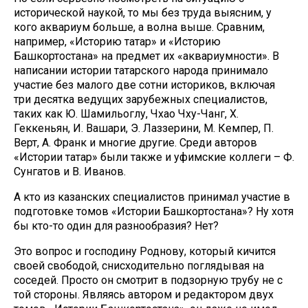
исторической наукой, то мы без труда выясним, у
кого аквариум больше, а волна выше. Сравним,
например, «Историю татар» и «Историю
Башкортостана» на предмет их «аквариумности». В
написании истории татарского народа принимало
участие без малого две сотни историков, включая
три десятка ведущих зарубежных специалистов,
таких как Ю. Шамильоглу, Чхао Чху-Чанг, Х.
Геккеньян, И. Вашари, Э. Лаззерини, М. Кемпер, П.
Верт, А. Франк и многие другие. Среди авторов
«Истории татар» были также и уфимские коллеги – Ф.
Сунгатов и В. Иванов.
А кто из казанских специалистов принимал участие в
подготовке томов «Истории Башкортостана»? Ну хотя
бы кто-то один для разнообразия? Нет?
Это вопрос и господину Роднову, который кичится
своей свободой, снисходительно поглядывая на
соседей. Просто он смотрит в подзорную трубу не с
той стороны. Являясь автором и редактором двух