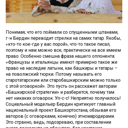
Понимая, что его поймали со спущенными штанами,
г-н Бердин переводит стрелки на самих татар. Якобы,
«кто-то кое-где у вас порой», что-то такое писал,
поэтому и нам можно все, практически на все имеем
право. Особенно смешна фраза нашего оппонента:
«Французы и итальянцы имеют примерно такое же
право на наследие латыни, как башкиры и татары –
на поволжский тюрки. Потому называть его
старотатарским или старобашкирским можно только
с этой оговоркой». Это пусть он расскажет авторам
«Башкирской стратегии» и разберется, почему там
нет никаких оговорок. Уп-с-с! Неприятно получилось!
Социальный модельер Бердин критикует главный
национальный проект Башкортостана, обзывая его
авторов (с оговорками, конечно) этномародерами.
Это странно, ведь, подозреваю, при составлении