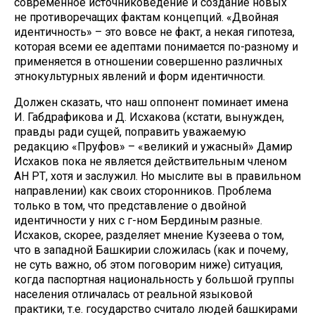
современное источниковедение и создание новых
не противоречащих фактам концепций. «Двойная
идентичность» – это вовсе не факт, а некая гипотеза,
которая всеми ее адептами понимается по-разному и
применяется в отношении совершенно различных
этнокультурных явлений и форм идентичности.
Должен сказать, что наш оппонент поминает имена
И. Габдрафикова и Д. Исхакова (кстати, вынужден,
правды ради сущей, поправить уважаемую
редакцию «Пруфов» – «великий и ужасный» Дамир
Исхаков пока не является действительным членом
АН РТ, хотя и заслужил. Но мыслите вы в правильном
направлении) как своих сторонников. Проблема
только в том, что представление о двойной
идентичности у них с г-ном Бердиным разные.
Исхаков, скорее, разделяет мнение Кузеева о том,
что в западной Башкирии сложилась (как и почему,
не суть важно, об этом поговорим ниже) ситуация,
когда паспортная национальность у большой группы
населения отличалась от реальной языковой
практики, т.е. государство считало людей башкирами