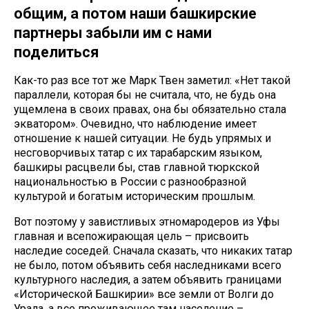
общим, а потом наши башкирские
партнеры забыли им с нами
поделиться
Как-то раз все тот же Марк Твен заметил: «Нет такой
параллели, которая бы не считала, что, не будь она
ущемлена в своих правах, она бы обязательно стала
экватором». Очевидно, что наблюдение имеет
отношение к нашей ситуации. Не будь упрямых и
несговорчивых татар с их тарабарским языком,
башкиры расцвели бы, став главной тюркской
национальностью в России с разнообразной
культурой и богатым историческим прошлым.
Вот поэтому у завистливых этномародеров из Уфы
главная и всепожирающая цель – присвоить
наследие соседей. Сначала сказать, что никаких татар
не было, потом объявить себя наследниками всего
культурного наследия, а затем объявить границами
«Исторической Башкирии» все земли от Волги до
Урала, а все проживающее там население –