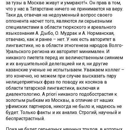
за тузы в Москве живут и умирают!». Он прав в том,
что у нас в Татарстане ничего не принимается на веру.
Таки да, отвечая на недоуменный вопрос своего
оппонента насчет того, являются ли серьезными
специалистами в области тюркского и ареального
языкознания А. Дыбо, О. Мудрак и А. Норманская,
отвечаю, как и ранее – нет. У них есть авторитет в
лингвистике, но в области этногенеза народов Волго-
Уральского региона их авторитет минимален. И
никакого пиетета перед их величественным сиянием
и их внушительной делегацией ни я, ни другие
казанские ученые не испытываем. Уважаем коллег –
это конечно, но можем при случае высказать пару
нелицеприятных фраз по поводу их косяков в
области татарской лингвистики, включая и
диалектологию. A priori никакого подобострастия к
золотым рыбкам из Москвы, в отличие от наших
уфимских партнеров, никогда не было и, надеюсь не
будет. Только факты и их анализ. Строгий, научный и
беспристрастный.
Пока не будет серьезных научных трудов, в которых